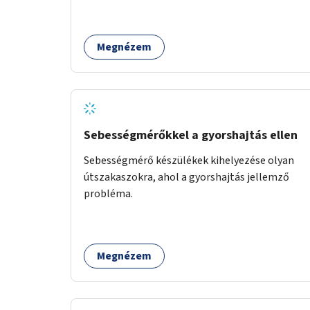
telepítésével. A projekt pilot jelleggel
valósulna meg, a helyszíni adottságok
figyelembevételével.
Megnézem
Sebességmérőkkel a gyorshajtás ellen
Sebességmérő készülékek kihelyezése olyan
útszakaszokra, ahol a gyorshajtás jellemző
probléma.
Megnézem