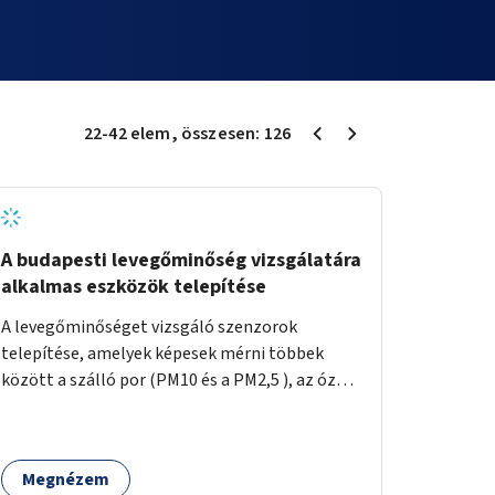
22
-
42
elem
, összesen:
126
A budapesti levegőminőség vizsgálatára
alkalmas eszközök telepítése
A levegőminőséget vizsgáló szenzorok
telepítése, amelyek képesek mérni többek
között a szálló por (PM10 és a PM2,5 ), az ózon
(O₃) és a nitrogén-dioxid (NO₂) koncentrációját,
valamint meteorológiai paramétereket,
például a szélsebességet, a szélirányt, a
Megnézem
hőmérsékletet vagy a relatív páratartalmat. A