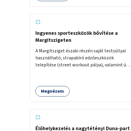
körű, komplex felújítására.
Ingyenes sporteszközök bővítése a
Margitszigeten
A Margitsziget északi részén saját testsúllyal
használható, strapabíró edzőeszközök
telepítése (street workout pálya), valamint új
kültéri pingpongasztalok kihelyezése. A
meglévő fitneszterület jelenleg alig felszerelt,
így kihasználatlan. A pingpongasztalok
Megnézem
telepítésével egy népszerű, ingyenes
sportolási lehetőség válna elérhetővé a sziget
északi felén, ahol jelenleg egyetlen asztal sem
található.
Élőhelykezelés a nagytétényi Duna-part