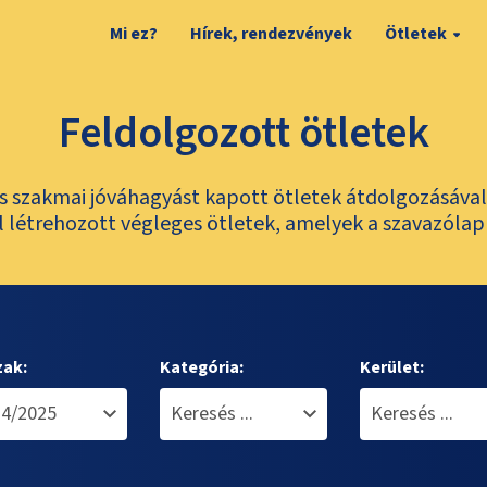
Mi ez?
Hírek, rendezvények
Ötletek
Feldolgozott ötletek
és szakmai jóváhagyást kapott ötletek átdolgozásáva
 létrehozott végleges ötletek, amelyek a szavazólap
zak:
Kategória:
Kerület: