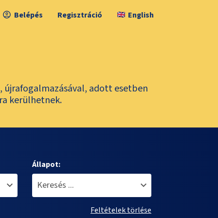
Belépés
Regisztráció
English
l, újrafogalmazásával, adott esetben
ra kerülhetnek.
Állapot:
Feltételek törlése