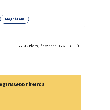
Megnézem
22
-
42
elem
, összesen:
126
egfrissebb híreiről!