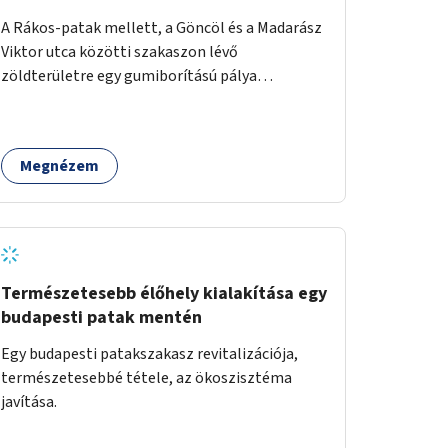
A Rákos-patak mellett, a Göncöl és a Madarász
Viktor utca közötti szakaszon lévő
zöldterületre egy gumiborítású pálya
létesítése, amely az állítható hálónak
köszönhetően alkalmas röplabdára,
tollaslabdára, illetve lábteniszre is.
Megnézem
Természetesebb élőhely kialakítása egy
budapesti patak mentén
Egy budapesti patakszakasz revitalizációja,
természetesebbé tétele, az ökoszisztéma
javítása.