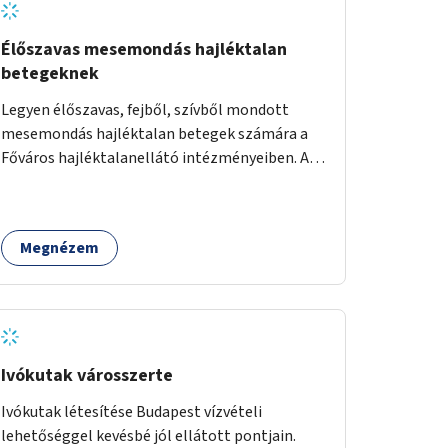
Élőszavas mesemondás hajléktalan
betegeknek
Legyen élőszavas, fejből, szívből mondott
mesemondás hajléktalan betegek számára a
Főváros hajléktalanellátó intézményeiben. A
mesemondást meseterapeuták,
művészetterapeuták, mesemondó
végzettségű emberek végeznék.
Megnézem
Ivókutak városszerte
Ivókutak létesítése Budapest vízvételi
lehetőséggel kevésbé jól ellátott pontjain.