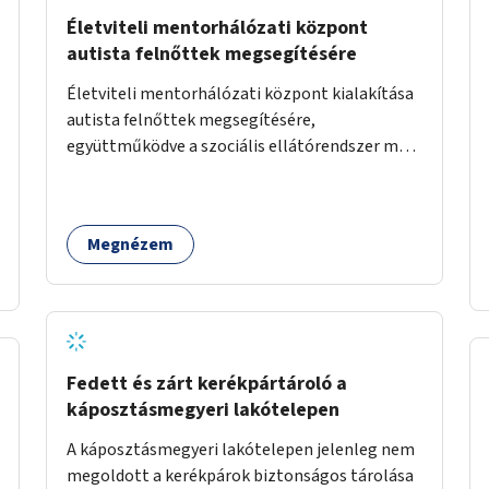
Életviteli mentorhálózati központ
autista felnőttek megsegítésére
Életviteli mentorhálózati központ kialakítása
autista felnőttek megsegítésére,
együttműködve a szociális ellátórendszer más
szereplőivel.
Megnézem
Fedett és zárt kerékpártároló a
káposztásmegyeri lakótelepen
A káposztásmegyeri lakótelepen jelenleg nem
megoldott a kerékpárok biztonságos tárolása