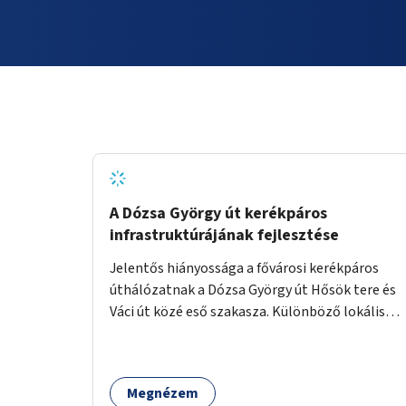
A Dózsa György út kerékpáros
infrastruktúrájának fejlesztése
Jelentős hiányossága a fővárosi kerékpáros
úthálózatnak a Dózsa György út Hősök tere és
Váci út közé eső szakasza. Különböző lokális
beavatkozásokkal érdemben javítható az
útszakaszon a kerékpáros közlekedés
biztonsága már azt megelőzően, hogy
Megnézem
többéves távlatban sor kerülne az út teljes