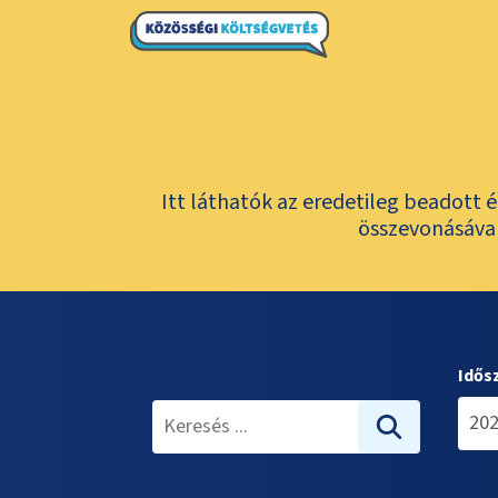
Itt láthatók az eredetileg beadott 
összevonásával
Idős