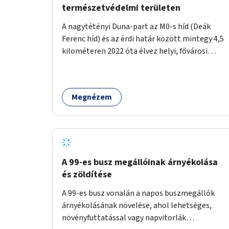
természetvédelmi területen
A nagytétényi Duna-part az M0-s híd (Deák
Ferenc híd) és az érdi határ között mintegy 4,5
kilométeren 2022 óta élvez helyi, fővárosi
védelmet. Ehhez kapcsolódóan javasoljuk a
terület élőhelykezelését, a tájidegen, invazív
fajok ritkítását, visszaszorítását.
Megnézem
A 99-es busz megállóinak árnyékolása
és zöldítése
A 99-es busz vonalán a napos buszmegállók
árnyékolásának növelése, ahol lehetséges,
növényfuttatással vagy napvitorlák