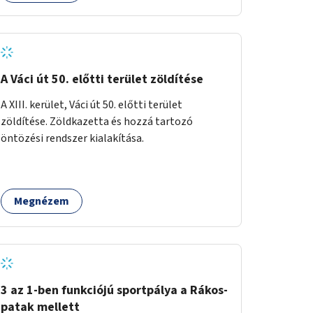
gyűjtött adatok egy online platformon (webes
felület és mobilalkalmazás) lennének
elérhetők, térképes megjelenítéssel és időbeli
bontásban.
A Váci út 50. előtti terület zöldítése
A XIII. kerület, Váci út 50. előtti terület
zöldítése. Zöldkazetta és hozzá tartozó
öntözési rendszer kialakítása.
Megnézem
3 az 1-ben funkciójú sportpálya a Rákos-
patak mellett