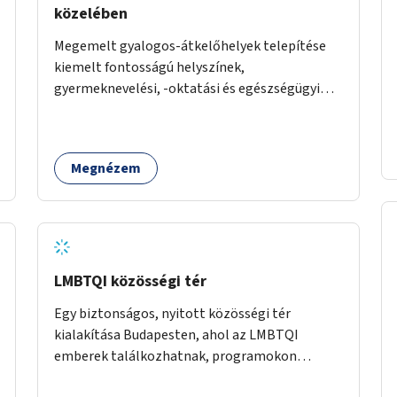
közelében
Megemelt gyalogos-átkelőhelyek telepítése
kiemelt fontosságú helyszínek,
gyermeknevelési, -oktatási és egészségügyi
intézmények közelében Budapest különböző
pontjain, 7–12 helyszínen.
Megnézem
LMBTQI közösségi tér
Egy biztonságos, nyitott közösségi tér
kialakítása Budapesten, ahol az LMBTQI
emberek találkozhatnak, programokon
vehetnek részt, és támogató szolgáltatásokat