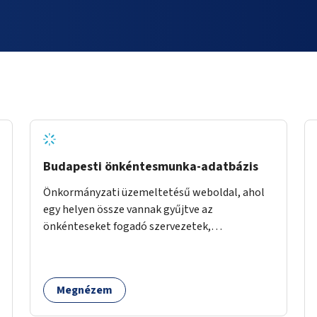
Budapesti önkéntesmunka-adatbázis
Önkormányzati üzemeltetésű weboldal, ahol
egy helyen össze vannak gyűjtve az
önkénteseket fogadó szervezetek,
önkormányzati intézmények. Az önkéntes
munkát vállalók így könnyen kereshetnek
helyszín és/vagy intézmény, illetve a munka
Megnézem
jellege alapján, és kapcsolatba tudnak lépni az
önkénteseket fogadó szervezetekkel. Maga az