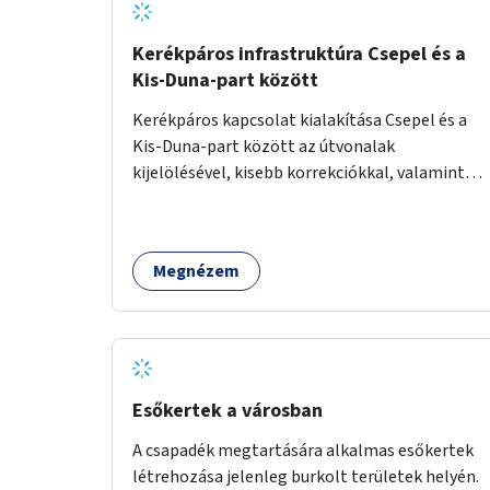
Kerékpáros infrastruktúra Csepel és a
Kis-Duna-part között
Kerékpáros kapcsolat kialakítása Csepel és a
Kis-Duna-part között az útvonalak
kijelölésével, kisebb korrekciókkal, valamint
szükség esetén biztonságos átkelőhelyek
létesítésével.
Megnézem
Esőkertek a városban
A csapadék megtartására alkalmas esőkertek
létrehozása jelenleg burkolt területek helyén.