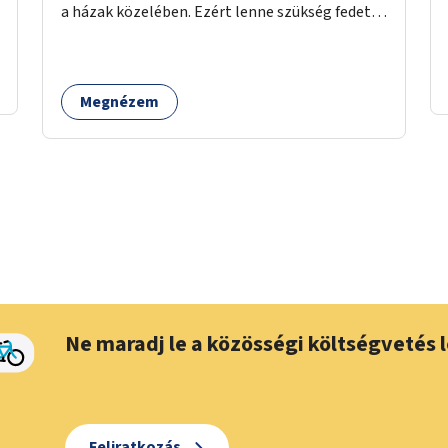
a házak közelében. Ezért lenne szükség fedett,
zárható, közösen használható kerékpártárolók
kialakítására, amelyek védelmet nyújtanak az
időjárás viszontagságaival szemben.
Megnézem
Ne maradj le a közösségi költségvetés l
Feliratkozás