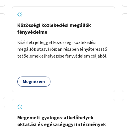
önkéntes munka már az önkormányzattól
függetlenül folyna, az önkormányzat a
weboldal üzemeltetését és népszerűsítését
végezné, amelynek kiemelt része lenne az
Közösségi közlekedési megállók
adatok naprakészen tartása.
fényvédelme
Kísérleti jelleggel közösségi közlekedési
megállók utasváróiban részben fényáteresztő
tetőelemek elhelyezése fényvédelem céljából.
Megnézem
Megemelt gyalogos-átkelőhelyek
oktatási és egészségügyi intézmények