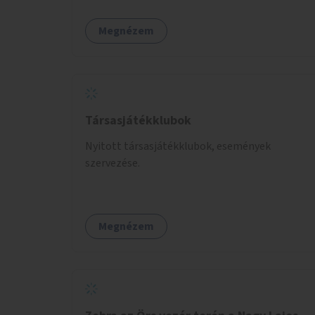
Megnézem
Társasjátékklubok
Nyitott társasjátékklubok, események
szervezése.
Megnézem