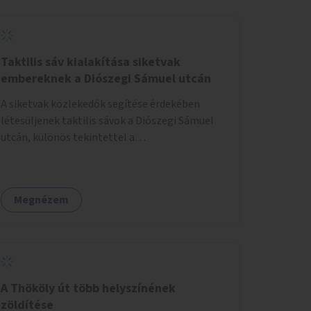
Taktilis sáv kialakítása siketvak
embereknek a Diószegi Sámuel utcán
A siketvak közlekedők segítése érdekében
létesüljenek taktilis sávok a Diószegi Sámuel
utcán, különös tekintettel a
gyalogosátkelőknél.
Megnézem
A Thököly út több helyszínének
zöldítése