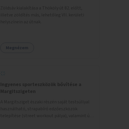
Zöldsáv kialakítása a Thököly út 82. előtt,
illetve zöldítés más, lehetőleg VII. kerületi
helyszínein az útnak.
Megnézem
Ingyenes sporteszközök bővítése a
Margitszigeten
A Margitsziget északi részén saját testsúllyal
használható, strapabíró edzőeszközök
telepítése (street workout pálya), valamint új
kültéri pingpongasztalok kihelyezése. A