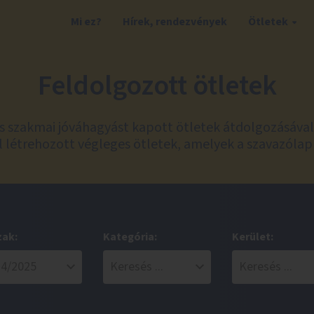
Mi ez?
Hírek, rendezvények
Ötletek
Feldolgozott ötletek
és szakmai jóváhagyást kapott ötletek átdolgozásáva
 létrehozott végleges ötletek, amelyek a szavazólap
zak:
Kategória:
Kerület: