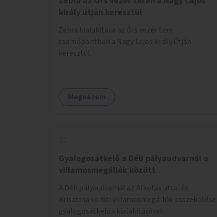
Zebra az Örs vezér terén a Nagy Lajos
király útján keresztül
Zebra kialakítása az Örs vezér tere
csomópontban a Nagy Lajos király útján
keresztül.
Megnézem
Gyalogosátkelő a Déli pályaudvarnál a
villamosmegállók között
A Déli pályaudvarnál az Alkotás utcai és
Krisztina körúti villamosmegállók összekötése
gyalogosátkelők kialakításával.