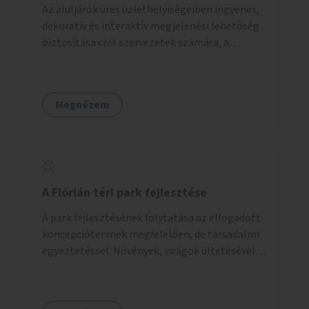
Az aluljárók üres üzlethelyiségeiben ingyenes,
dekoratív és interaktív megjelenési lehetőség
biztosítása civil szervezetek számára, a
társadalmi felelősségvállalás jegyében. A cél,
hogy közérdekű, segítő tevékenységeket
mutassanak be látványos, gondolatébresztő
Megnézem
formában, például rajzokkal, kérdésekkel,
üzenetküldési lehetőséggel vagy
akciónapokkal – bérleti és közüzemi díjak
nélkül, a jelenlegi elhanyagolt állapot helyett.
A Flórián téri park fejlesztése
A park fejlesztésének folytatása az elfogadott
koncepciótervnek megfelelően, de társadalmi
egyeztetéssel. Növények, virágok ültetésével, a
sétány felújításával, természetes burkolatú
futókör létrehozásával sokat javulhatna a park
minősége.