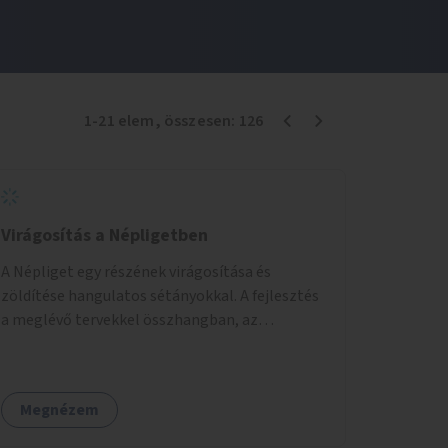
1
-
21
elem
, összesen:
126
Virágosítás a Népligetben
A Népliget egy részének virágosítása és
zöldítése hangulatos sétányokkal. A fejlesztés
a meglévő tervekkel összhangban, az
angolkert jellegű jövőképhez illeszkedve
valósulhat meg.
Megnézem