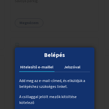
Savoya parkig.
Megnézem
Belépés
Színészhangok a 4-es, 6-os
villamosokon
Hitelesítő e-maillel
Jelszóval
A színház világnapján a 4-es, 6-os villamosokon
a budapesti színházak színészei mondják be az
állomások nevét.
Add meg az e-mail-címed, és elküldjük a
belépéshez szükséges linket.
A csillaggal jelölt mezők kitöltése
Megnézem
kötelező