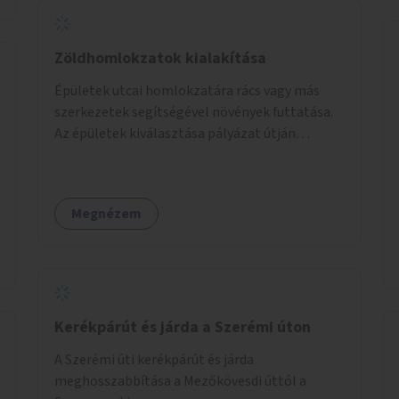
Zöldhomlokzatok kialakítása
Épületek utcai homlokzatára rács vagy más
szerkezetek segítségével növények futtatása.
Az épületek kiválasztása pályázat útján
történik.
Megnézem
Kerékpárút és járda a Szerémi úton
A Szerémi úti kerékpárút és járda
meghosszabbítása a Mezőkövesdi úttól a