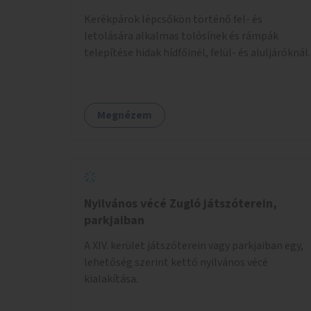
Kerékpárok lépcsőkön történő fel- és
letolására alkalmas tolósínek és rámpák
telepítése hidak hídfőinél, felül- és aluljáróknál.
Megnézem
Nyilvános vécé Zugló játszóterein,
parkjaiban
A XIV. kerület játszóterein vagy parkjaiban egy,
lehetőség szerint kettő nyilvános vécé
kialakítása.