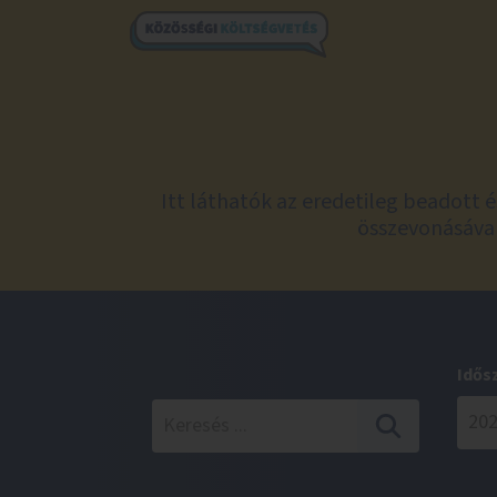
Itt láthatók az eredetileg beadott 
összevonásával
Idős