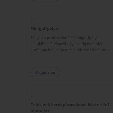
Minigolfpálya
18 lyukas professzionális minigolfpálya
kialakítása Budapest egyik parkjában. Már
korábban lebetonozott területen történne a
megvalósítás, így biztosítanánk, hogy ne
vesszen el további zöldfelület.
Megnézem
Tolósínek kerékpárosoknak közterületi
lépcsőkre