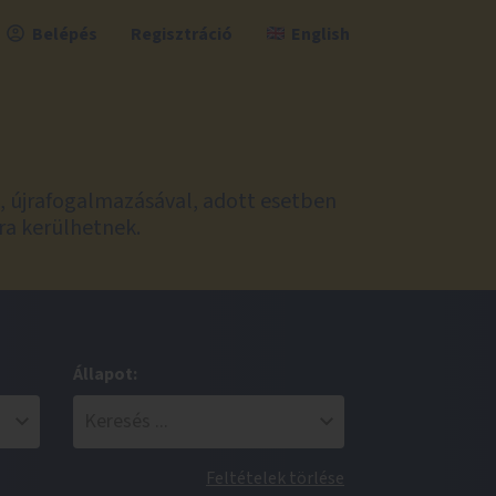
Belépés
Regisztráció
English
l, újrafogalmazásával, adott esetben
ra kerülhetnek.
Állapot:
Feltételek törlése