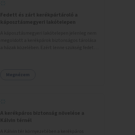
Fedett és zárt kerékpártároló a
káposztásmegyeri lakótelepen
A káposztásmegyeri lakótelepen jelenleg nem
megoldott a kerékpárok biztonságos tárolása
a házak közelében. Ezért lenne szükség fedett,
zárható, közösen használható kerékpártárolók
kialakítására, amelyek védelmet nyújtanak az
időjárás viszontagságaival szemben.
Megnézem
A kerékpáros biztonság növelése a
Kálvin térnél
A Kálvin tér környezetében a kerékpáros