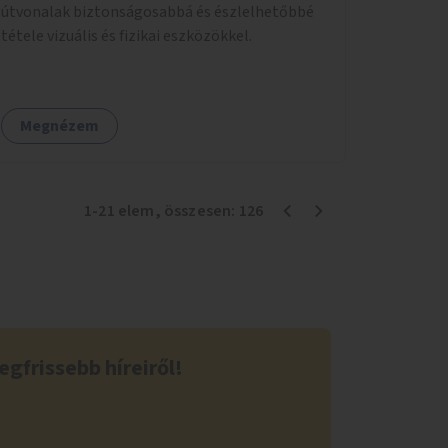
útvonalak biztonságosabbá és észlelhetőbbé
tétele vizuális és fizikai eszközökkel.
Megnézem
1
-
21
elem
, összesen:
126
egfrissebb híreiről!