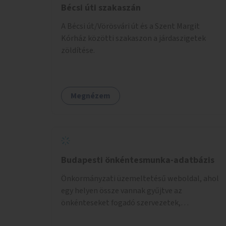
Bécsi úti szakaszán
A Bécsi út/Vörösvári út és a Szent Margit
Kórház közötti szakaszon a járdaszigetek
zöldítése.
Megnézem
Budapesti önkéntesmunka-adatbázis
Önkormányzati üzemeltetésű weboldal, ahol
egy helyen össze vannak gyűjtve az
önkénteseket fogadó szervezetek,
önkormányzati intézmények. Az önkéntes