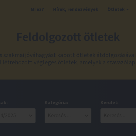
Mi ez?
Hírek, rendezvények
Ötletek
Feldolgozott ötletek
és szakmai jóváhagyást kapott ötletek átdolgozásáva
 létrehozott végleges ötletek, amelyek a szavazólap
zak:
Kategória:
Kerület: