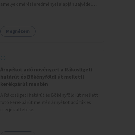
amelyek mérési eredményei alapján zajvédelmi
intézkedések hozhatók.
Megnézem
Árnyékot adó növényzet a Rákosligeti
határút és Bökényföldi út melletti
kerékpárút mentén
A Rákosligeti határút és Bökényföldi út mellett
futó kerékpárút mentén árnyékot adó fák és
cserjék ültetése.