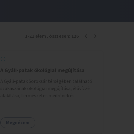
1
-
21
elem
, összesen:
126
A Gyáli-patak ökológiai megújítása
A Gyáli-patak Soroksár térségében található
szakaszának ökológiai megújítása, élővízzé
alakítása, természetes medrének és
élővilágának helyreállítása ökológiai szakértők
bevonásával.
Megnézem