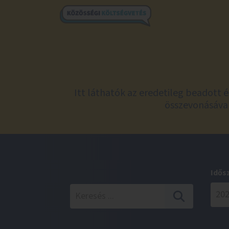
Itt láthatók az eredetileg beadott 
összevonásával
Idős