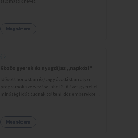
állomások nevét.
Megnézem
Közös gyerek és nyugdíjas „napközi”
Idősotthonokban és/vagy óvodákban olyan
programok szervezése, ahol 3–6 éves gyerekek
minőségi időt tudnak tölteni idős emberekkel,
akik társaságra, beszélgetésre vágynak.
Megnézem