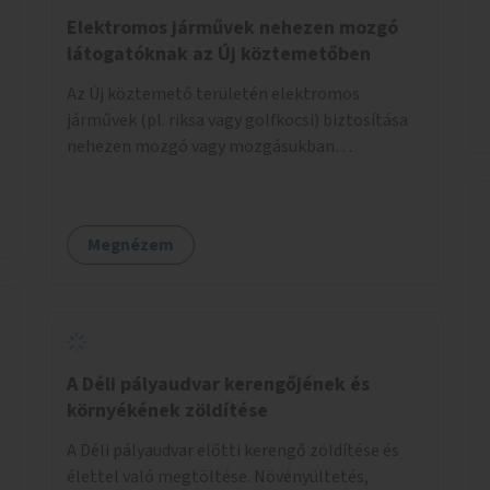
Elektromos járművek nehezen mozgó
látogatóknak az Új köztemetőben
Az Új köztemető területén elektromos
járművek (pl. riksa vagy golfkocsi) biztosítása
nehezen mozgó vagy mozgásukban
korlátozott látogatók számára. A járművek a
temetőkapu és a megadott sírhely között
közlekednének.
Megnézem
A Déli pályaudvar kerengőjének és
környékének zöldítése
A Déli pályaudvar előtti kerengő zöldítése és
élettel való megtöltése. Növényültetés,