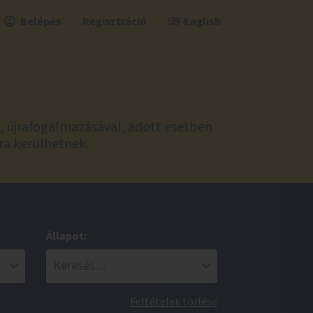
Belépés
Regisztráció
English
l, újrafogalmazásával, adott esetben
ra kerülhetnek.
Állapot:
Feltételek törlése