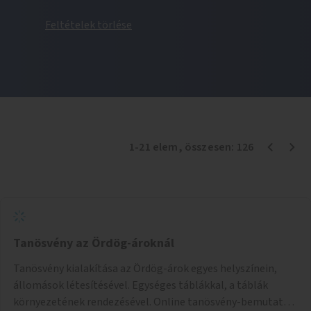
Feltételek törlése
1
-
21
elem
, összesen:
126
Tanösvény az Ördög-ároknál
Tanösvény kialakítása az Ördög-árok egyes helyszínein,
állomások létesítésével. Egységes táblákkal, a táblák
környezetének rendezésével. Online tanösvény-bemutató