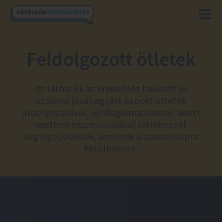
Feldolgozott ötletek
Itt láthatók az eredetileg beadott és
szakmai jóváhagyást kapott ötletek
átdolgozásával, újrafogalmazásával, adott
esetben összevonásával létrehozott
végleges ötletek, amelyek a szavazólapra
kerülhetnek.