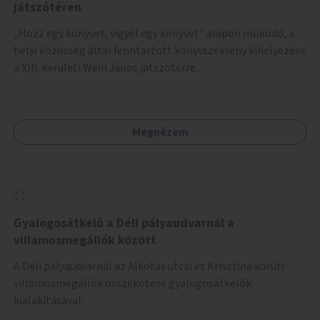
játszótéren
„Hozz egy könyvet, vigyél egy könyvet" alapon működő, a
helyi közösség által fenntartott könyvszekrény kihelyezése
a XIII. kerületi Wein János játszótérre.
Megnézem
Gyalogosátkelő a Déli pályaudvarnál a
villamosmegállók között
A Déli pályaudvarnál az Alkotás utcai és Krisztina körúti
villamosmegállók összekötése gyalogosátkelők
kialakításával.