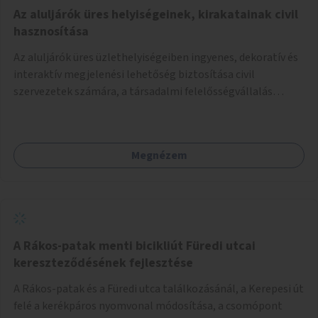
Az aluljárók üres helyiségeinek, kirakatainak civil
hasznosítása
Az aluljárók üres üzlethelyiségeiben ingyenes, dekoratív és
interaktív megjelenési lehetőség biztosítása civil
szervezetek számára, a társadalmi felelősségvállalás
jegyében. A cél, hogy közérdekű, segítő tevékenységeket
mutassanak be látványos, gondolatébresztő formában,
például rajzokkal, kérdésekkel, üzenetküldési lehetőséggel
Megnézem
vagy akciónapokkal – bérleti és közüzemi díjak nélkül, a
jelenlegi elhanyagolt állapot helyett.
A Rákos-patak menti bicikliút Füredi utcai
kereszteződésének fejlesztése
A Rákos-patak és a Füredi utca találkozásánál, a Kerepesi út
felé a kerékpáros nyomvonal módosítása, a csomópont