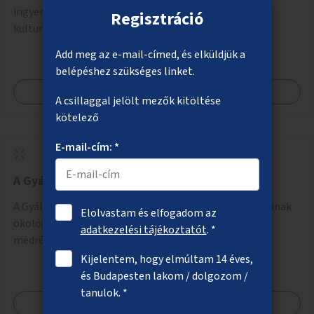
ingyenes belépők biztosítása fővárosi fenntartású
Regisztráció
kulturális intézményekbe.
Add meg az e-mail-címed, és elküldjük a
belépéshez szükséges linket.
Megnézem
A csillaggal jelölt mezők kitöltése
kötelező
E-mail-cím: *
A Gyáli-patak ökológiai megújítása
A Gyáli-patak Soroksár térségében található szakaszának
Elolvastam és elfogadom az
ökológiai megújítása, élővízzé alakítása, természetes
adatkezelési tájékoztatót
. *
medrének és élővilágának helyreállítása ökológiai
szakértők bevonásával.
Kijelentem, hogy elmúltam 14 éves,
és Budapesten lakom / dolgozom /
tanulok. *
Megnézem