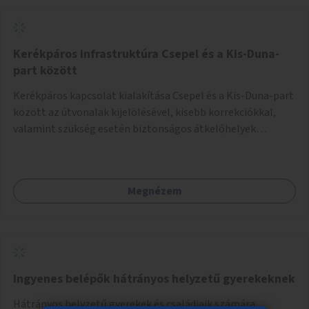
Kerékpáros infrastruktúra Csepel és a Kis-Duna-
part között
Kerékpáros kapcsolat kialakítása Csepel és a Kis-Duna-part
között az útvonalak kijelölésével, kisebb korrekciókkal,
valamint szükség esetén biztonságos átkelőhelyek
létesítésével.
Megnézem
Ingyenes belépők hátrányos helyzetű gyerekeknek
Hátrányos helyzetű gyerekek és családjaik számára