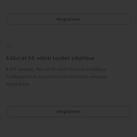
Megnézem
A Váci út 50. előtti terület zöldítése
A XIII. kerület, Váci út 50. előtti terület zöldítése.
Zöldkazetta és hozzá tartozó öntözési rendszer
kialakítása.
Megnézem