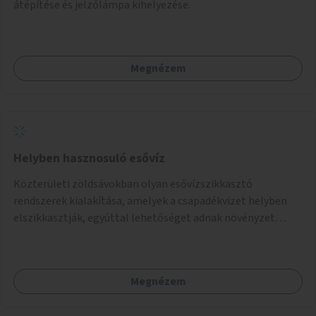
átépítése és jelzőlámpa kihelyezése.
Megnézem
Helyben hasznosuló esővíz
Közterületi zöldsávokban olyan esővízszikkasztó
rendszerek kialakítása, amelyek a csapadékvizet helyben
elszikkasztják, egyúttal lehetőséget adnak növényzet
telepítésére is.
Megnézem