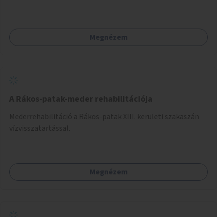
felület kialakítása.
Megnézem
A Rákos-patak-meder rehabilitációja
Mederrehabilitáció a Rákos-patak XIII. kerületi szakaszán
vízvisszatartással.
Megnézem