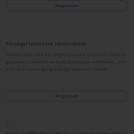
Megnézem
Pénzügyi ismeretek iskolásoknak
Induljon interaktív beszélgetéssorozat iskolások számára
gazdasági szakemberek és közgazdászok vezetésével, ahol
a fiatalok a pénzügyi-gazdasági alapismeretekkel
kapcsolatban tájékozódhatnak. A program többalkalmas
lenne, heti rendszerességgel tartanák iskolai csoportok
számára, önkormányzati intézményben vagy külső
Megnézem
helyszínen iskolai együttműködéssel. A szervezést az
Önkormányzat koordinálná, a tematikát a szakemberek
alakítanák ki, külön figyelmet fordítva a hátrányos helyzetű
gyerekek bevonására is. A program pilot jelleggel indulna,
több korosztály számára.