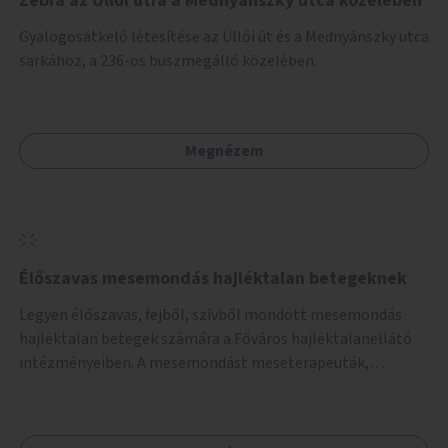
Zebra az Üllői útra a Mednyánszky utca közelében
Gyalogosátkelő létesítése az Üllői út és a Mednyánszky utca
sarkához, a 236-os buszmegálló közelében.
Megnézem
Élőszavas mesemondás hajléktalan betegeknek
Legyen élőszavas, fejből, szívből mondott mesemondás
hajléktalan betegek számára a Főváros hajléktalanellátó
intézményeiben. A mesemondást meseterapeuták,
művészetterapeuták, mesemondó végzettségű emberek
végeznék.