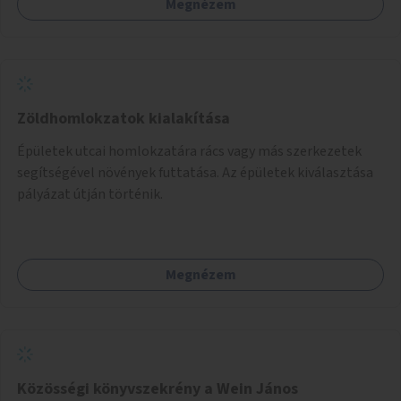
Megnézem
Zöldhomlokzatok kialakítása
Épületek utcai homlokzatára rács vagy más szerkezetek
segítségével növények futtatása. Az épületek kiválasztása
pályázat útján történik.
Megnézem
Közösségi könyvszekrény a Wein János