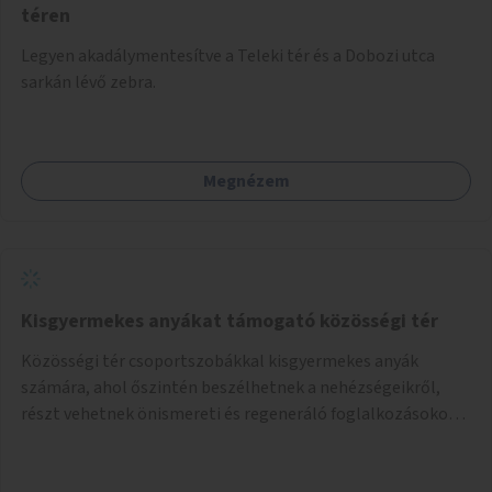
téren
Legyen akadálymentesítve a Teleki tér és a Dobozi utca
sarkán lévő zebra.
Megnézem
Kisgyermekes anyákat támogató közösségi tér
Közösségi tér csoportszobákkal kisgyermekes anyák
számára, ahol őszintén beszélhetnek a nehézségeikről,
részt vehetnek önismereti és regeneráló foglalkozásokon
(pl. gyógytorna, jóga, terápia), miközben a gyerekek
biztonságban játszhatnak.