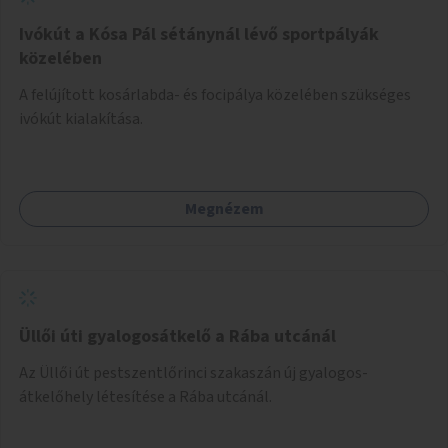
Ivókút a Kósa Pál sétánynál lévő sportpályák
közelében
A felújított kosárlabda- és focipálya közelében szükséges
ivókút kialakítása.
Megnézem
Üllői úti gyalogosátkelő a Rába utcánál
Az Üllői út pestszentlőrinci szakaszán új gyalogos-
átkelőhely létesítése a Rába utcánál.