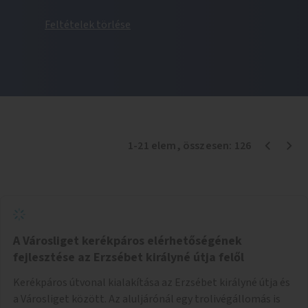
Feltételek törlése
1
-
21
elem
, összesen:
126
A Városliget kerékpáros elérhetőségének
fejlesztése az Erzsébet királyné útja felől
Kerékpáros útvonal kialakítása az Erzsébet királyné útja és
a Városliget között. Az aluljárónál egy trolivégállomás is