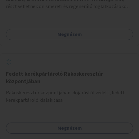
részt vehetnek önismereti és regeneráló foglalkozásokon
(pl. gyógytorna, jóga, terápia), miközben a gyerekek
biztonságban játszhatnak.
Megnézem
Fedett kerékpártároló Rákoskeresztúr
központjában
Rákoskeresztúr központjában időjárástól védett, fedett
kerékpártároló kialakítása.
Megnézem