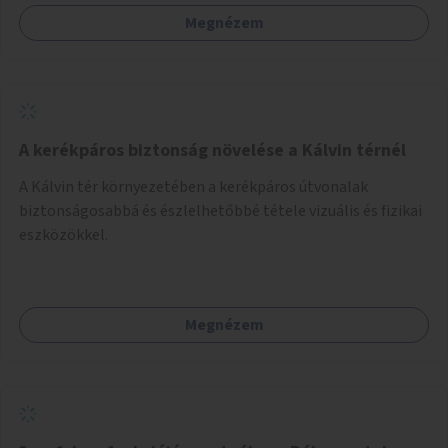
Megnézem
A kerékpáros biztonság növelése a Kálvin térnél
A Kálvin tér környezetében a kerékpáros útvonalak
biztonságosabbá és észlelhetőbbé tétele vizuális és fizikai
eszközökkel.
Megnézem