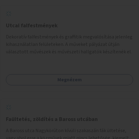
Utcai falfestmények
Dekoratív falfestmények és graffitik megvalósítása jelenleg
kihasználatlan felületeken. A műveket pályázat útján
választott művészek és művészeti hallgatók készítenék el.
Megnézem
Faültetés, zöldítés a Baross utcában
A Baross utca Nagykörúton kívüli szakaszán fák ültetése,
vagy ahol erre a közművek miatt nincs lehetőség, kiemelt