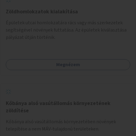
Zöldhomlokzatok kialakítása
Épületek utcai homlokzatára rács vagy más szerkezetek
segítségével növények futtatása. Az épületek kiválasztása
pályázat útján történik.
Megnézem
Kőbánya alsó vasútállomás környezetének
zöldítése
Kőbánya alsó vasútállomás környezetében növények
telepítése a nem MÁV-tulajdonú területeken.