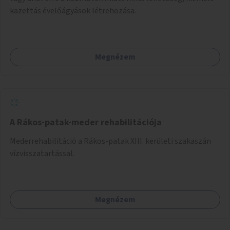
kazettás évelőágyások létrehozása.
Megnézem
A Rákos-patak-meder rehabilitációja
Mederrehabilitáció a Rákos-patak XIII. kerületi szakaszán
vízvisszatartással.
Megnézem