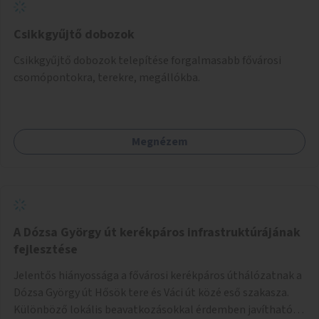
Csikkgyűjtő dobozok
Csikkgyűjtő dobozok telepítése forgalmasabb fővárosi
csomópontokra, terekre, megállókba.
Megnézem
A Dózsa György út kerékpáros infrastruktúrájának
fejlesztése
Jelentős hiányossága a fővárosi kerékpáros úthálózatnak a
Dózsa György út Hősök tere és Váci út közé eső szakasza.
Különböző lokális beavatkozásokkal érdemben javítható