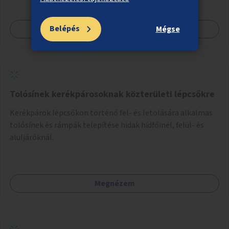
Belépés
Megnézem
Mégse
Tolósínek kerékpárosoknak közterületi lépcsőkre
Kerékpárok lépcsőkön történő fel- és letolására alkalmas
tolósínek és rámpák telepítése hidak hídfőinél, felül- és
aluljáróknál.
Megnézem