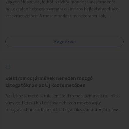
Legyen élőszavas, fejből, szívből mondott mesemondás
hajléktalan betegek számára a Főváros hajléktalanellátó
intézményeiben. A mesemondást meseterapeuták,
művészetterapeuták, mesemondó végzettségű emberek
végeznék.
Megnézem
Elektromos járművek nehezen mozgó
látogatóknak az Új köztemetőben
Az Új köztemető területén elektromos járművek (pl. riksa
vagy golfkocsi) biztosítása nehezen mozgó vagy
mozgásukban korlátozott látogatók számára. A járművek
a temetőkapu és a megadott sírhely között közlekednének.