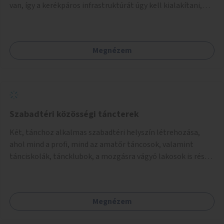
van, így a kerékpáros infrastruktúrát úgy kell kialakítani,
hogy biztonságosan lehessen biciklizni a troliforgalom
mellett is. Az útvonal átvezetésre kerülne a Hungária
körúton, majd a Városligetig folytatódna a Hermina utat
Megnézem
keresztezve.
Szabadtéri közösségi táncterek
Két, tánchoz alkalmas szabadtéri helyszín létrehozása,
ahol mind a profi, mind az amatőr táncosok, valamint
tánciskolák, táncklubok, a mozgásra vágyó lakosok is részt
vehetnek közösségi eseményeken.
Megnézem