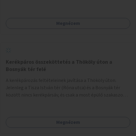
az útszakaszon a kerékpáros közlekedés biztonsága már
azt megelőzően, hogy többéves távlatban sor kerülne az út
teljes körű, komplex felújítására.
Megnézem
Kerékpáros összeköttetés a Thököly úton a
Bosnyák tér felé
A kerékpározás feltételeinek javítása a Thököly úton.
Jelenleg a Tisza István tér (Róna utca) és a Bosnyák tér
között nincs kerékpársáv, és csak a most épülő szakaszon
folytatódik a Bosnyák tér után.
Megnézem