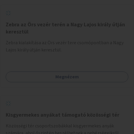
Zebra az Örs vezér terén a Nagy Lajos király útján
keresztül
Zebra kialakítása az Örs vezér tere csomópontban a Nagy
Lajos király útján keresztül.
Megnézem
Kisgyermekes anyákat támogató közösségi tér
Közösségi tér csoportszobákkal kisgyermekes anyák
számára, ahol őszintén beszélhetnek a nehézségeikről,