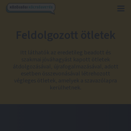
Feldolgozott ötletek
Itt láthatók az eredetileg beadott és
szakmai jóváhagyást kapott ötletek
átdolgozásával, újrafogalmazásával, adott
esetben összevonásával létrehozott
végleges ötletek, amelyek a szavazólapra
kerülhetnek.