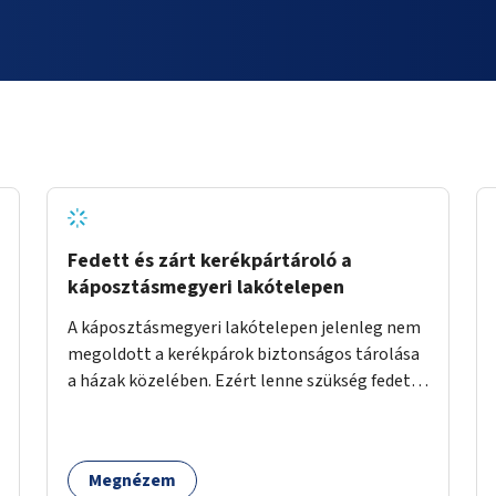
Fedett és zárt kerékpártároló a
káposztásmegyeri lakótelepen
A káposztásmegyeri lakótelepen jelenleg nem
megoldott a kerékpárok biztonságos tárolása
a házak közelében. Ezért lenne szükség fedett,
zárható, közösen használható kerékpártárolók
kialakítására, amelyek védelmet nyújtanak az
időjárás viszontagságaival szemben.
Megnézem