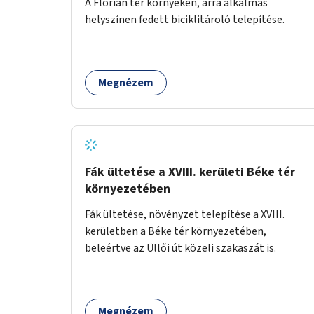
A Flórián tér környékén, arra alkalmas
helyszínen fedett biciklitároló telepítése.
Megnézem
Fák ültetése a XVIII. kerületi Béke tér
környezetében
Fák ültetése, növényzet telepítése a XVIII.
kerületben a Béke tér környezetében,
beleértve az Üllői út közeli szakaszát is.
Megnézem