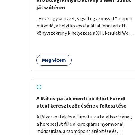
Közösségi könyvszekrény a Wein János
játszótéren
„Hozz egy könyvet, vigyél egy könyvet" alapon
működő, a helyi közösség által fenntartott
könyvszekrény kihelyezése a XIII. kerületi Wein
János játszótérre.
Megnézem
A Rákos-patak menti bicikliút Füredi
utcai kereszteződésének fejlesztése
A Rákos-patak és a Füredi utca találkozásánál,
a Kerepesi út felé a kerékpáros nyomvonal
módosítása, a csomópont átépítése és