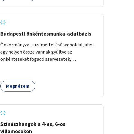
Budapesti önkéntesmunka-adatbázis
Önkormányzati üzemeltetésű weboldal, ahol
egy helyen össze vannak gyűjtve az
önkénteseket fogadó szervezetek,
önkormányzati intézmények. Az önkéntes
munkát vállalók így könnyen kereshetnek
helyszín és/vagy intézmény, illetve a munka
Megnézem
jellege alapján, és kapcsolatba tudnak lépni az
önkénteseket fogadó szervezetekkel. Maga az
önkéntes munka már az önkormányzattól
függetlenül folyna, az önkormányzat a
weboldal üzemeltetését és népszerűsítését
végezné, amelynek kiemelt része lenne az
Színészhangok a 4-es, 6-os
adatok naprakészen tartása.
villamosokon