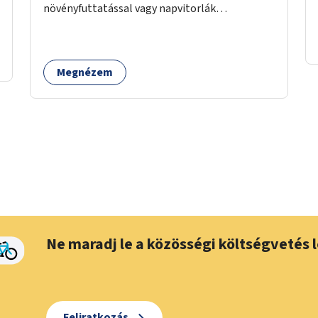
növényfuttatással vagy napvitorlák
telepítésével. A projekt pilot jelleggel
valósulna meg, a helyszíni adottságok
figyelembevételével.
Megnézem
Ne maradj le a közösségi költségvetés l
Feliratkozás