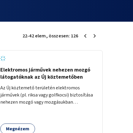
22
-
42
elem
, összesen:
126
Elektromos járművek nehezen mozgó
látogatóknak az Új köztemetőben
Az Új köztemető területén elektromos
járművek (pl. riksa vagy golfkocsi) biztosítása
nehezen mozgó vagy mozgásukban
korlátozott látogatók számára. A járművek a
temetőkapu és a megadott sírhely között
közlekednének.
Megnézem