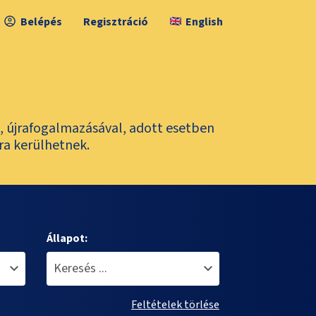
Belépés
Regisztráció
English
l, újrafogalmazásával, adott esetben
ra kerülhetnek.
Állapot:
Feltételek törlése