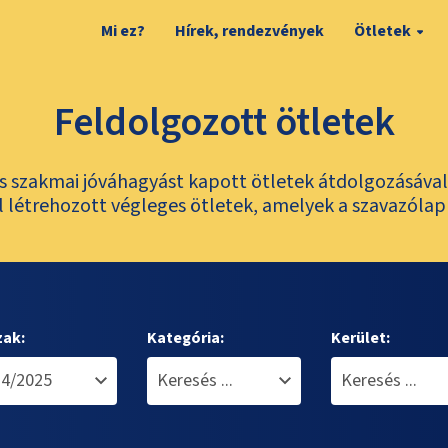
Mi ez?
Hírek, rendezvények
Ötletek
Feldolgozott ötletek
és szakmai jóváhagyást kapott ötletek átdolgozásáva
 létrehozott végleges ötletek, amelyek a szavazólap
zak:
Kategória:
Kerület: