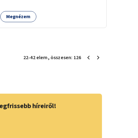
Megnézem
22
-
42
elem
, összesen:
126
egfrissebb híreiről!