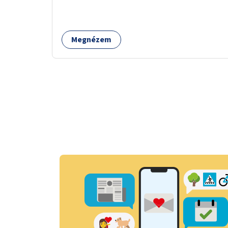
jelzőlámpa kihelyezése.
Megnézem