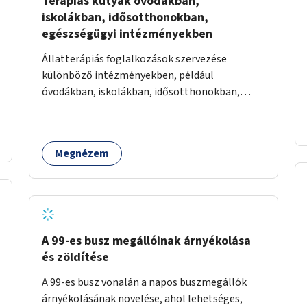
Terápiás kutyák óvodákban,
iskolákban, idősotthonokban,
egészségügyi intézményekben
Állatterápiás foglalkozások szervezése
különböző intézményekben, például
óvodákban, iskolákban, idősotthonokban,
egészségügyi intézményekben.
Megnézem
A 99-es busz megállóinak árnyékolása
és zöldítése
A 99-es busz vonalán a napos buszmegállók
árnyékolásának növelése, ahol lehetséges,