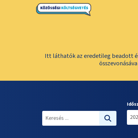
Itt láthatók az eredetileg beadott 
összevonásával
Idős