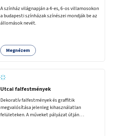
A színház világnapján a 4-es, 6-os villamosokon
a budapesti színházak színészei mondják be az
állomások nevét.
Megnézem
Utcai falfestmények
Dekoratív falfestmények és graffitik
megvalósítása jelenleg kihasználatlan
felületeken. A műveket pályázat útján
választott művészek és művészeti hallgatók
készítenék el.