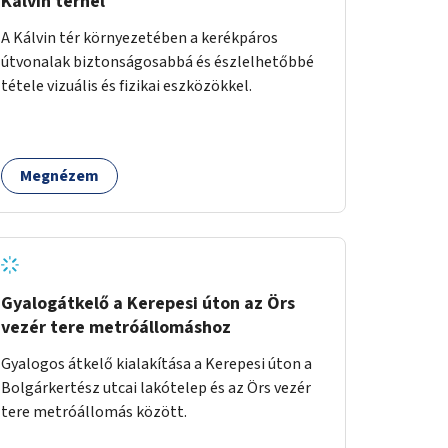
Kálvin térnél
A Kálvin tér környezetében a kerékpáros
útvonalak biztonságosabbá és észlelhetőbbé
tétele vizuális és fizikai eszközökkel.
Megnézem
Gyalogátkelő a Kerepesi úton az Örs
vezér tere metróállomáshoz
Gyalogos átkelő kialakítása a Kerepesi úton a
Bolgárkertész utcai lakótelep és az Örs vezér
tere metróállomás között.