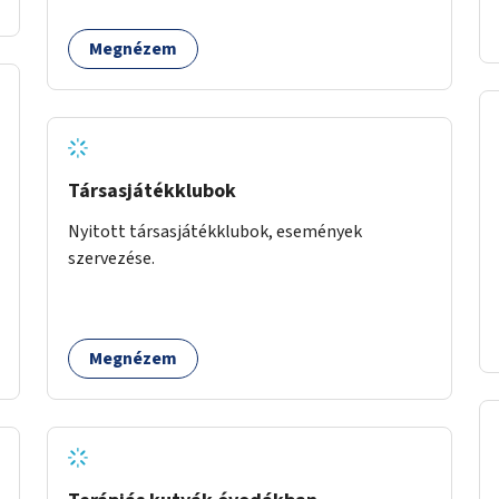
Megnézem
Társasjátékklubok
Nyitott társasjátékklubok, események
szervezése.
Megnézem