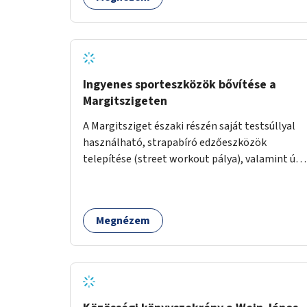
Ingyenes sporteszközök bővítése a
Margitszigeten
A Margitsziget északi részén saját testsúllyal
használható, strapabíró edzőeszközök
telepítése (street workout pálya), valamint új
kültéri pingpongasztalok kihelyezése. A
meglévő fitneszterület jelenleg alig felszerelt,
így kihasználatlan. A pingpongasztalok
Megnézem
telepítésével egy népszerű, ingyenes
sportolási lehetőség válna elérhetővé a sziget
északi felén, ahol jelenleg egyetlen asztal sem
található.