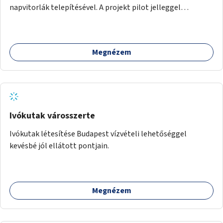
napvitorlák telepítésével. A projekt pilot jelleggel
valósulna meg, a helyszíni adottságok figyelembevételével.
Megnézem
Ivókutak városszerte
Ivókutak létesítése Budapest vízvételi lehetőséggel
kevésbé jól ellátott pontjain.
Megnézem