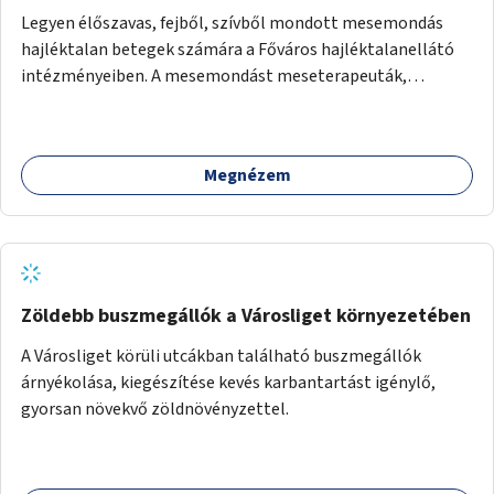
Legyen élőszavas, fejből, szívből mondott mesemondás
hajléktalan betegek számára a Főváros hajléktalanellátó
intézményeiben. A mesemondást meseterapeuták,
művészetterapeuták, mesemondó végzettségű emberek
végeznék.
Megnézem
Zöldebb buszmegállók a Városliget környezetében
A Városliget körüli utcákban található buszmegállók
árnyékolása, kiegészítése kevés karbantartást igénylő,
gyorsan növekvő zöldnövényzettel.