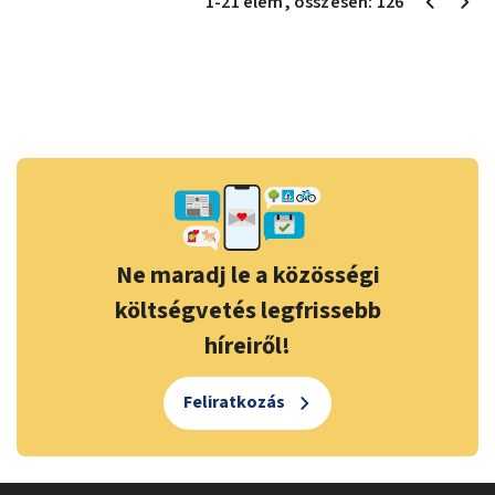
1
-
21
elem
, összesen:
126
Ne maradj le a közösségi
költségvetés legfrissebb
híreiről!
Feliratkozás