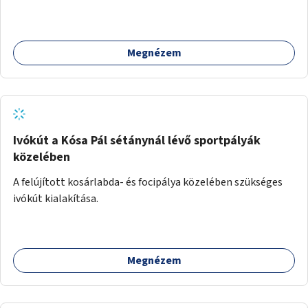
Megnézem
Ivókút a Kósa Pál sétánynál lévő sportpályák
közelében
A felújított kosárlabda- és focipálya közelében szükséges
ivókút kialakítása.
Megnézem