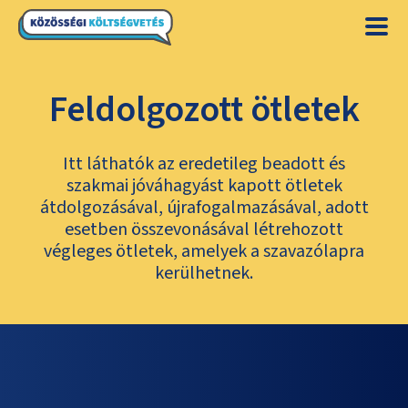
Feldolgozott ötletek
Itt láthatók az eredetileg beadott és
szakmai jóváhagyást kapott ötletek
átdolgozásával, újrafogalmazásával, adott
esetben összevonásával létrehozott
végleges ötletek, amelyek a szavazólapra
kerülhetnek.