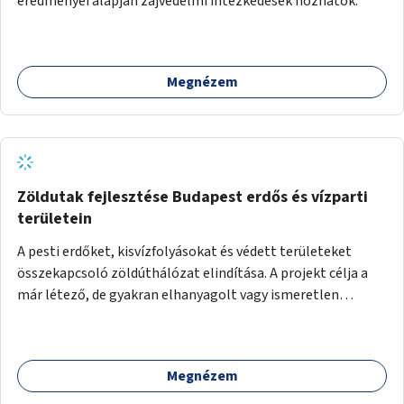
eredményei alapján zajvédelmi intézkedések hozhatók.
Megnézem
Zöldutak fejlesztése Budapest erdős és vízparti
területein
A pesti erdőket, kisvízfolyásokat és védett területeket
összekapcsoló zöldúthálózat elindítása. A projekt célja a
már létező, de gyakran elhanyagolt vagy ismeretlen
ösvények biztonságosabbá és használhatóbbá tétele,
különösen a közúti átvezetések, csúszós szakaszok és
szűkületek javításával, néhány ponton pedig helyszíni
Megnézem
beavatkozással (pl. táblák kihelyezése, hulladékgyűjtők,
akadálymentesítés). Az útvonalak kijelölése és