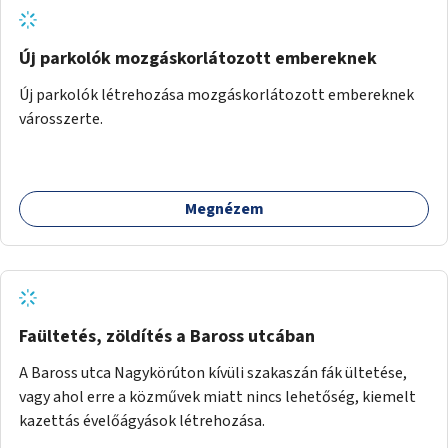
Új parkolók mozgáskorlátozott embereknek
Új parkolók létrehozása mozgáskorlátozott embereknek
városszerte.
Megnézem
Faültetés, zöldítés a Baross utcában
A Baross utca Nagykörúton kívüli szakaszán fák ültetése,
vagy ahol erre a közművek miatt nincs lehetőség, kiemelt
kazettás évelőágyások létrehozása.