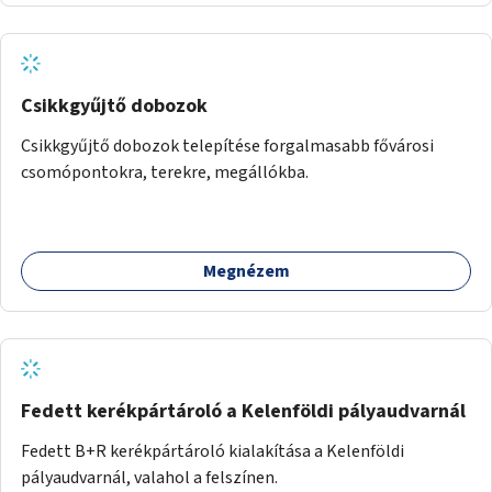
koncepcióterv-szintű összekötése támogatná a
zöldutakon való közlekedést.
Csikkgyűjtő dobozok
Csikkgyűjtő dobozok telepítése forgalmasabb fővárosi
csomópontokra, terekre, megállókba.
Megnézem
Fedett kerékpártároló a Kelenföldi pályaudvarnál
Fedett B+R kerékpártároló kialakítása a Kelenföldi
pályaudvarnál, valahol a felszínen.