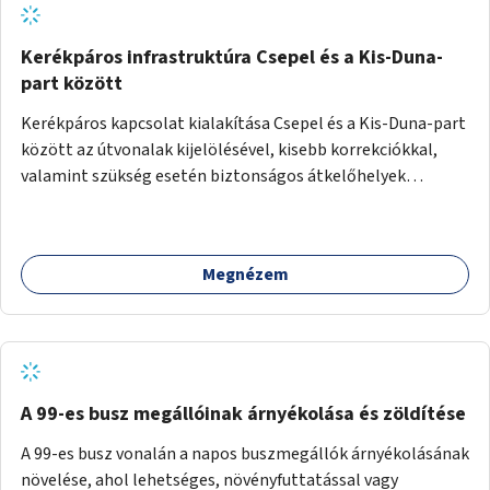
Kerékpáros infrastruktúra Csepel és a Kis-Duna-
part között
Kerékpáros kapcsolat kialakítása Csepel és a Kis-Duna-part
között az útvonalak kijelölésével, kisebb korrekciókkal,
valamint szükség esetén biztonságos átkelőhelyek
létesítésével.
Megnézem
A 99-es busz megállóinak árnyékolása és zöldítése
A 99-es busz vonalán a napos buszmegállók árnyékolásának
növelése, ahol lehetséges, növényfuttatással vagy