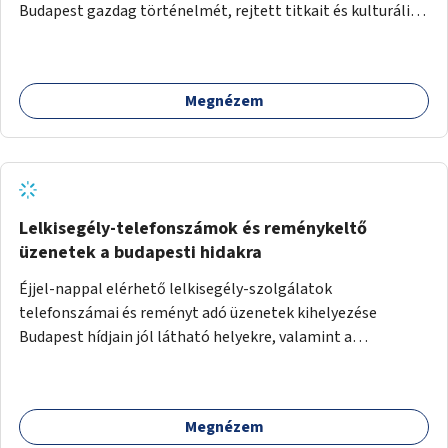
Budapest gazdag történelmét, rejtett titkait és kulturális
értékeit. A város felfedezése összekötve a mozgás
népszerűsítésével mindenki számára nagy élményt
nyújthat.
Megnézem
Lelkisegély-telefonszámok és reménykeltő
üzenetek a budapesti hidakra
Éjjel-nappal elérhető lelkisegély-szolgálatok
telefonszámai és reményt adó üzenetek kihelyezése
Budapest hídjain jól látható helyekre, valamint a
lelkisegély-vonalakat fenntartó szervezetek támogatása,
hogy legyen kapacitásuk a növekvő számú hívások
fogadására.
Megnézem