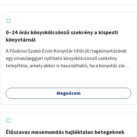
0–24 órás könyvkölcsönző szekrény a kispesti
könyvtárnál
A Fővárosi Szabó Ervin Könyvtár Üllői úti tagkönyvtáránál
egy olvasójeggyel nyitható könyvkölcsönző szekrény
telepítése, amely akkor is használható, ha a könyvtár zárva
van.
Megnézem
Élőszavas mesemondás hajléktalan betegeknek