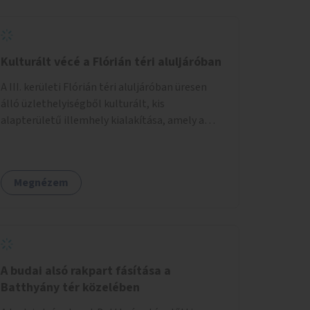
Kulturált vécé a Flórián téri aluljáróban
A III. kerületi Flórián téri aluljáróban üresen
álló üzlethelyiségből kulturált, kis
alapterületű illemhely kialakítása, amely a
Flórián téren áthaladó közönséget szolgálná
ki.
Megnézem
A budai alsó rakpart fásítása a
Batthyány tér közelében