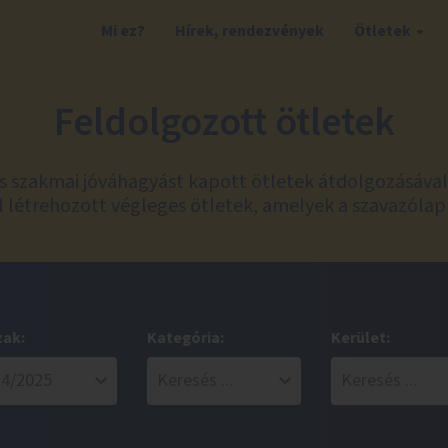
Mi ez?
Hírek, rendezvények
Ötletek
Feldolgozott ötletek
és szakmai jóváhagyást kapott ötletek átdolgozásáva
 létrehozott végleges ötletek, amelyek a szavazólap
zak:
Kategória:
Kerület: