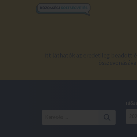
Itt láthatók az eredetileg beadott 
összevonásával
Idős