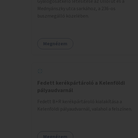
Gyalogosátkelő létesítése az Üllői út és a
Mednyánszky utca sarkához, a 236-os
buszmegálló közelében.
Megnézem
Fedett kerékpártároló a Kelenföldi
pályaudvarnál
Fedett B+R kerékpártároló kialakítása a
Kelenföldi pályaudvarnál, valahol a felszínen.
Megnézem