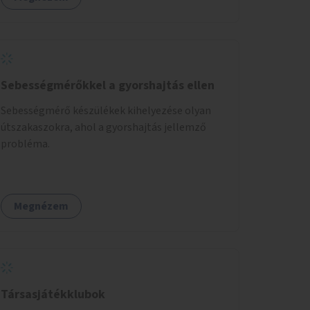
Sebességmérőkkel a gyorshajtás ellen
Sebességmérő készülékek kihelyezése olyan
útszakaszokra, ahol a gyorshajtás jellemző
probléma.
Megnézem
Társasjátékklubok