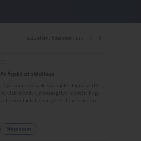
1
-
21
elem
, összesen:
126
Az Árpád út zöldítése
Lágy szárú növények és cserjék telepítése a IV.
kerületi Árpád út járdaszegélyei mentén, hogy
zöldebb, élhetőbb környezetet biztosítson a
gyalogosok számára.
Megnézem