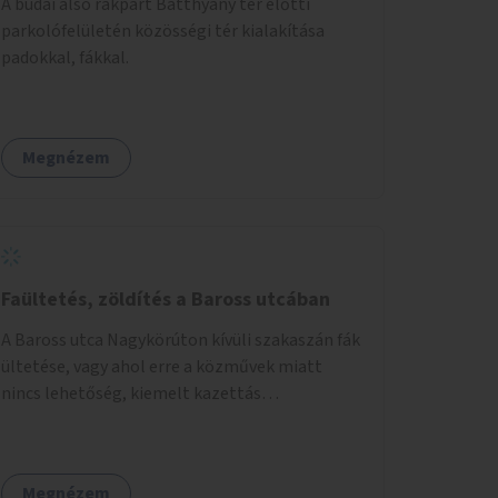
A budai alsó rakpart Batthyány tér előtti
parkolófelületén közösségi tér kialakítása
padokkal, fákkal.
Megnézem
Faültetés, zöldítés a Baross utcában
A Baross utca Nagykörúton kívüli szakaszán fák
ültetése, vagy ahol erre a közművek miatt
nincs lehetőség, kiemelt kazettás
évelőágyások létrehozása.
Megnézem