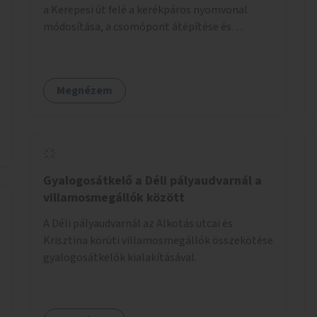
a Kerepesi út felé a kerékpáros nyomvonal
módosítása, a csomópont átépítése és
jelzőlámpa kihelyezése.
Megnézem
Gyalogosátkelő a Déli pályaudvarnál a
villamosmegállók között
A Déli pályaudvarnál az Alkotás utcai és
Krisztina körúti villamosmegállók összekötése
gyalogosátkelők kialakításával.