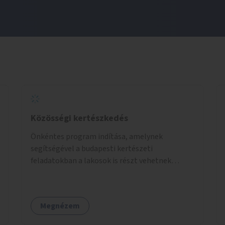
Közösségi kertészkedés
Önkéntes program indítása, amelynek
segítségével a budapesti kertészeti
feladatokban a lakosok is részt vehetnek
kertészeti szakemberek irányításával.
Megnézem