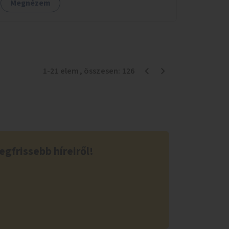
Megnézem
1
-
21
elem
, összesen:
126
egfrissebb híreiről!