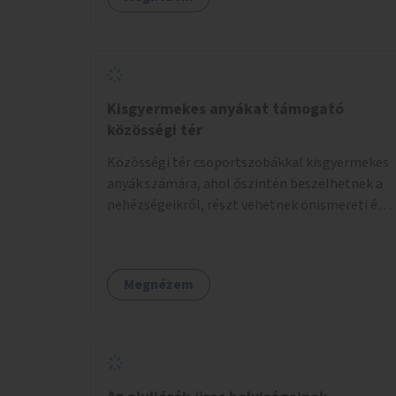
Kisgyermekes anyákat támogató
közösségi tér
Közösségi tér csoportszobákkal kisgyermekes
anyák számára, ahol őszintén beszélhetnek a
nehézségeikről, részt vehetnek önismereti és
regeneráló foglalkozásokon (pl. gyógytorna,
jóga, terápia), miközben a gyerekek
biztonságban játszhatnak.
Megnézem