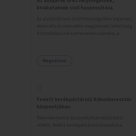
Az aluljárók üres helyiségeinek,
kirakatainak civil hasznosítása
Az aluljárók üres üzlethelyiségeiben ingyenes,
dekoratív és interaktív megjelenési lehetőség
biztosítása civil szervezetek számára, a
társadalmi felelősségvállalás jegyében. A cél,
hogy közérdekű, segítő tevékenységeket
mutassanak be látványos, gondolatébresztő
Megnézem
formában, például rajzokkal, kérdésekkel,
üzenetküldési lehetőséggel vagy
akciónapokkal – bérleti és közüzemi díjak
nélkül, a jelenlegi elhanyagolt állapot helyett.
Fedett kerékpártároló Rákoskeresztúr
központjában
Rákoskeresztúr központjában időjárástól
védett, fedett kerékpártároló kialakítása.