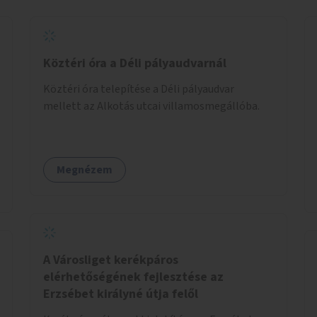
Köztéri óra a Déli pályaudvarnál
Köztéri óra telepítése a Déli pályaudvar
mellett az Alkotás utcai villamosmegállóba.
Megnézem
A Városliget kerékpáros
elérhetőségének fejlesztése az
Erzsébet királyné útja felől