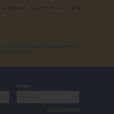
Belépés
Regisztráció
English
l, újrafogalmazásával, adott esetben
ra kerülhetnek.
Állapot:
Feltételek törlése