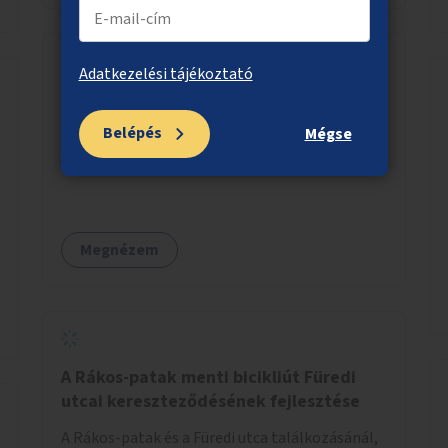
Adatkezelési tájékoztató
Üllői úti gyalogosátkelő a Rába utcánál
Belépés
Mégse
Az Üllői út pestszentlőrinci szakaszán új
gyalogos-átkelőhely létesítése a Rába utcánál.
Megnézem
A Rákos-patak menti bicikliút Füredi
utcai kereszteződésének fejlesztése
A Rákos-patak és a Füredi utca találkozásánál,