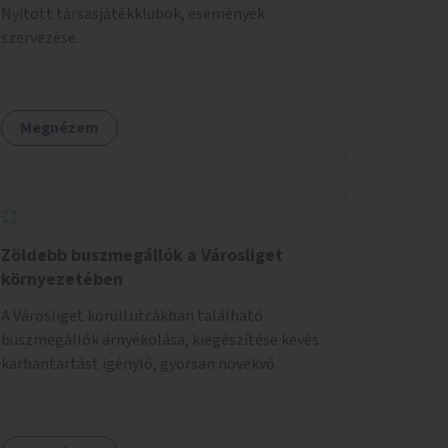
Nyitott társasjátékklubok, események
szervezése.
Megnézem
Zöldebb buszmegállók a Városliget
környezetében
A Városliget körüli utcákban található
buszmegállók árnyékolása, kiegészítése kevés
karbantartást igénylő, gyorsan növekvő
zöldnövényzettel.