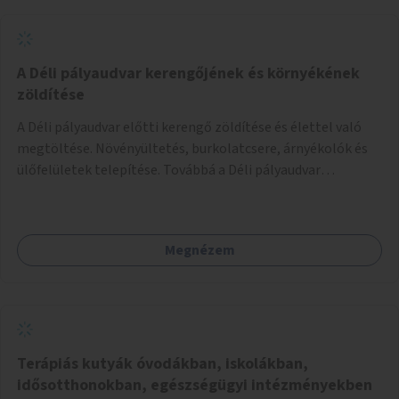
A Déli pályaudvar kerengőjének és környékének
zöldítése
A Déli pályaudvar előtti kerengő zöldítése és élettel való
megtöltése. Növényültetés, burkolatcsere, árnyékolók és
ülőfelületek telepítése. Továbbá a Déli pályaudvar
környezetének zöldítése, a kihasználatlan területek
zöldfelületekkel való gazdagítása.
Megnézem
Terápiás kutyák óvodákban, iskolákban,
idősotthonokban, egészségügyi intézményekben