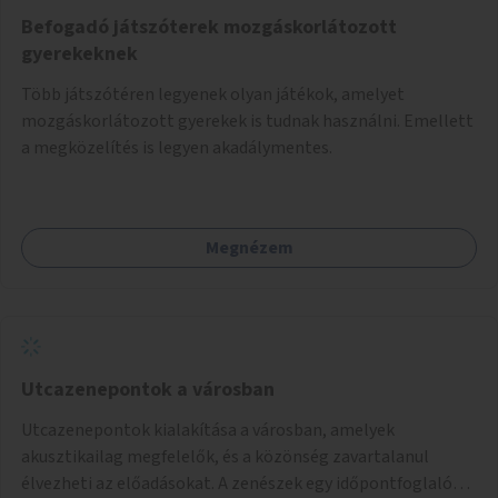
Befogadó játszóterek mozgáskorlátozott
gyerekeknek
Több játszótéren legyenek olyan játékok, amelyet
mozgáskorlátozott gyerekek is tudnak használni. Emellett
a megközelítés is legyen akadálymentes.
Megnézem
Utcazenepontok a városban
Utcazenepontok kialakítása a városban, amelyek
akusztikailag megfelelők, és a közönség zavartalanul
élvezheti az előadásokat. A zenészek egy időpontfoglalón