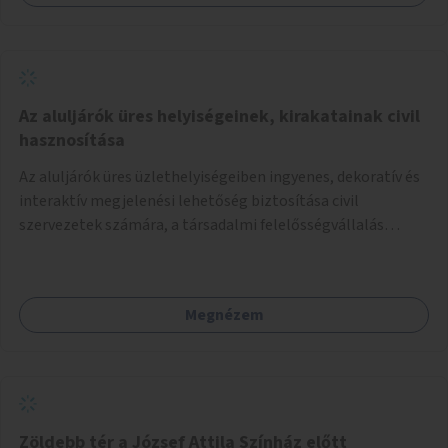
Az aluljárók üres helyiségeinek, kirakatainak civil
hasznosítása
Az aluljárók üres üzlethelyiségeiben ingyenes, dekoratív és
interaktív megjelenési lehetőség biztosítása civil
szervezetek számára, a társadalmi felelősségvállalás
jegyében. A cél, hogy közérdekű, segítő tevékenységeket
mutassanak be látványos, gondolatébresztő formában,
például rajzokkal, kérdésekkel, üzenetküldési lehetőséggel
Megnézem
vagy akciónapokkal – bérleti és közüzemi díjak nélkül, a
jelenlegi elhanyagolt állapot helyett.
Zöldebb tér a József Attila Színház előtt