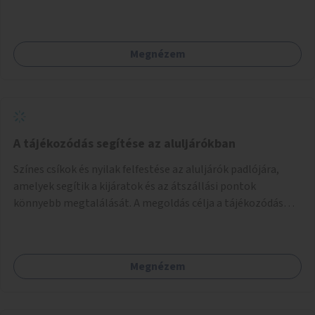
jelentkezhetnek be fellépni.
Megnézem
A tájékozódás segítése az aluljárókban
Színes csíkok és nyilak felfestése az aluljárók padlójára,
amelyek segítik a kijáratok és az átszállási pontok
könnyebb megtalálását. A megoldás célja a tájékozódás
egyszerűsítése, különösen a kevésbé gyakran közlekedők és
a turisták számára, nemzetközi jó gyakorlatok alapján.
Megnézem