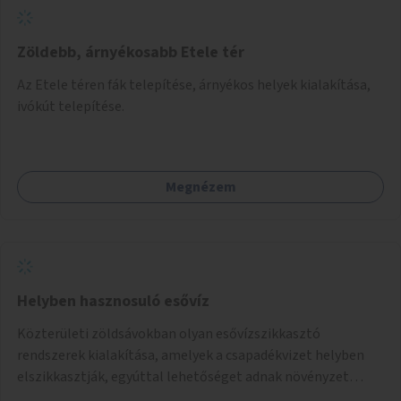
Zöldebb, árnyékosabb Etele tér
Az Etele téren fák telepítése, árnyékos helyek kialakítása,
ivókút telepítése.
Megnézem
Helyben hasznosuló esővíz
Közterületi zöldsávokban olyan esővízszikkasztó
rendszerek kialakítása, amelyek a csapadékvizet helyben
elszikkasztják, egyúttal lehetőséget adnak növényzet
telepítésére is.