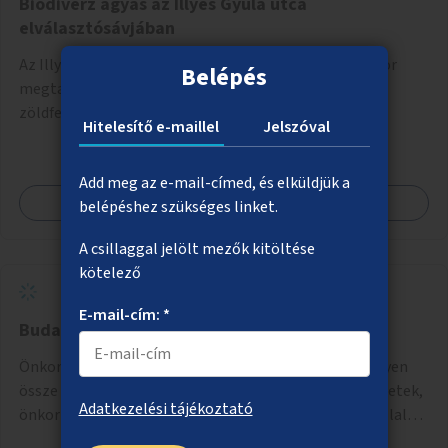
Biodiverz ágyás az Illyés Gyula utca
elválasztósávjában
Az Illyés Gyula utca elválasztósávjában a meglévő fasor
Belépés
megtartása mellett extenzív fenntartású, biodiverz
zöldfelület létesítése a jelenlegi gyep helyén.
Hitelesítő e-maillel
Jelszóval
Add meg az e-mail-címed, és elküldjük a
Megnézem
belépéshez szükséges linket.
A csillaggal jelölt mezők kitöltése
kötelező
E-mail-cím: *
Budapesti önkéntesmunka-adatbázis
Önkormányzati üzemeltetésű weboldal, ahol egy helyen
össze vannak gyűjtve az önkénteseket fogadó szervezetek,
Adatkezelési tájékoztató
önkormányzati intézmények. Az önkéntes munkát vállalók
így könnyen kereshetnek helyszín és/vagy intézmény,