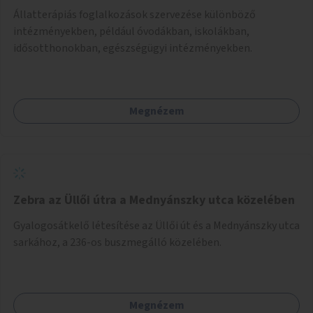
Állatterápiás foglalkozások szervezése különböző
intézményekben, például óvodákban, iskolákban,
idősotthonokban, egészségügyi intézményekben.
Megnézem
Zebra az Üllői útra a Mednyánszky utca közelében
Gyalogosátkelő létesítése az Üllői út és a Mednyánszky utca
sarkához, a 236-os buszmegálló közelében.
Megnézem