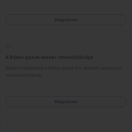
folytatódik a Bosnyák tér után.
Megnézem
A Rákos-patak-meder rehabilitációja
Mederrehabilitáció a Rákos-patak XIII. kerületi szakaszán
vízvisszatartással.
Megnézem