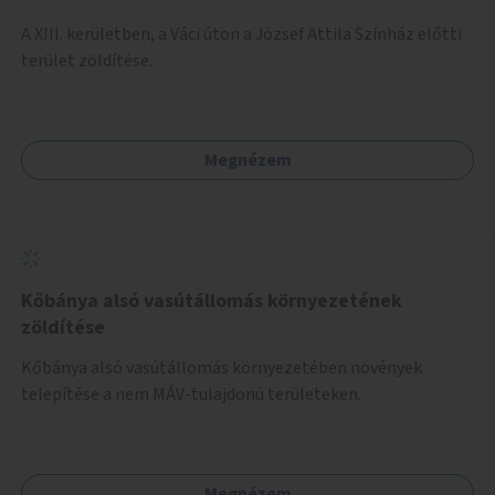
A XIII. kerületben, a Váci úton a József Attila Színház előtti
terület zöldítése.
Megnézem
Kőbánya alsó vasútállomás környezetének
zöldítése
Kőbánya alsó vasútállomás környezetében növények
telepítése a nem MÁV-tulajdonú területeken.
Megnézem