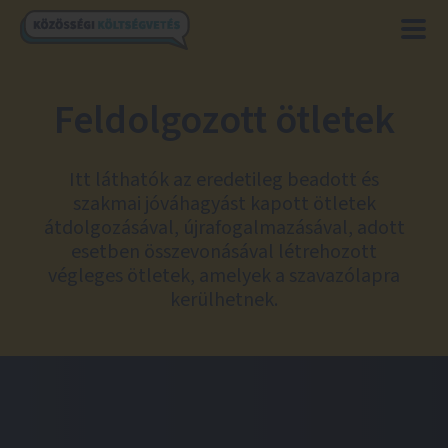
Feldolgozott ötletek
Itt láthatók az eredetileg beadott és
szakmai jóváhagyást kapott ötletek
átdolgozásával, újrafogalmazásával, adott
esetben összevonásával létrehozott
végleges ötletek, amelyek a szavazólapra
kerülhetnek.