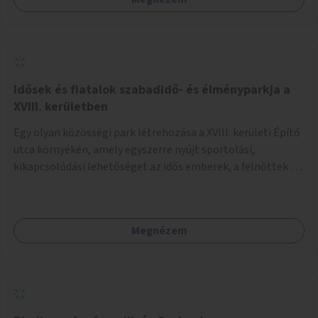
Idősek és fiatalok szabadidő- és élményparkja a
XVIII. kerületben
Egy olyan közösségi park létrehozása a XVIII. kerületi Építő
utca környékén, amely egyszerre nyújt sportolási,
kikapcsolódási lehetőséget az idős emberek, a felnőttek és
a gyerekek számára is.
Megnézem