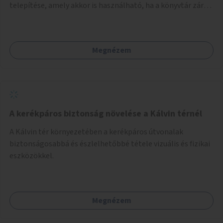
telepítése, amely akkor is használható, ha a könyvtár zárva
van.
Megnézem
A kerékpáros biztonság növelése a Kálvin térnél
A Kálvin tér környezetében a kerékpáros útvonalak
biztonságosabbá és észlelhetőbbé tétele vizuális és fizikai
eszközökkel.
Megnézem