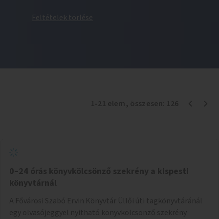
Feltételek törlése
1
-
21
elem
, összesen:
126
0–24 órás könyvkölcsönző szekrény a kispesti
könyvtárnál
A Fővárosi Szabó Ervin Könyvtár Üllői úti tagkönyvtáránál
egy olvasójeggyel nyitható könyvkölcsönző szekrény