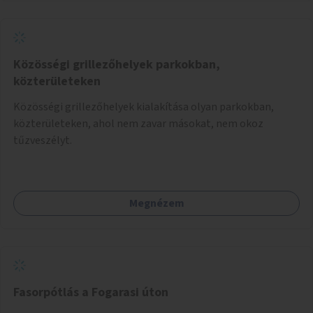
játéklehetőségeit bárki számára, egy már meglévő,
fejlesztett megoldás fenntartásán keresztül.
Közösségi grillezőhelyek parkokban,
közterületeken
Közösségi grillezőhelyek kialakítása olyan parkokban,
közterületeken, ahol nem zavar másokat, nem okoz
tűzveszélyt.
Megnézem
Fasorpótlás a Fogarasi úton