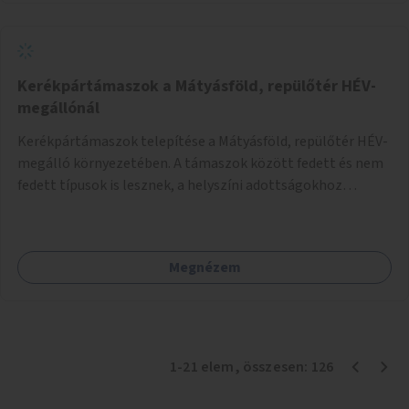
Kerékpártámaszok a Mátyásföld, repülőtér HÉV-
megállónál
Kerékpártámaszok telepítése a Mátyásföld, repülőtér HÉV-
megálló környezetében. A támaszok között fedett és nem
fedett típusok is lesznek, a helyszíni adottságokhoz
igazodva.
Megnézem
1
-
21
elem
, összesen:
126