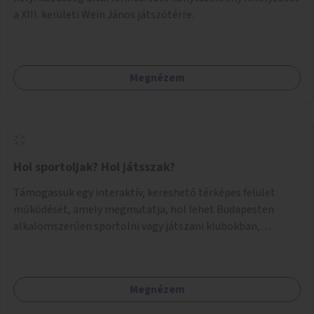
a XIII. kerületi Wein János játszótérre.
Megnézem
Hol sportoljak? Hol játsszak?
Támogassuk egy interaktív, kereshető térképes felület
működését, amely megmutatja, hol lehet Budapesten
alkalomszerűen sportolni vagy játszani klubokban,
közösségi terekben vagy nyilvános pályákon. A felhasználó
például könnyen megtudhatja, hol tud a környékén jógázni,
bridzsezni, biliárdozni vagy társasjátékozni, és azt is, hogy
Megnézem
ezek mikor érhetők el. A projekt célja, hogy átláthatóvá és
könnyen elérhetővé tegye a város közösségi sport- és