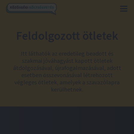
Feldolgozott ötletek
Itt láthatók az eredetileg beadott és
szakmai jóváhagyást kapott ötletek
átdolgozásával, újrafogalmazásával, adott
esetben összevonásával létrehozott
végleges ötletek, amelyek a szavazólapra
kerülhetnek.