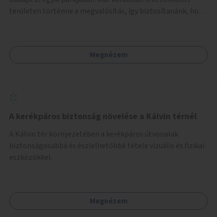
területen történne a megvalósítás, így biztosítanánk, hogy
ne vesszen el további zöldfelület.
Megnézem
A kerékpáros biztonság növelése a Kálvin térnél
A Kálvin tér környezetében a kerékpáros útvonalak
biztonságosabbá és észlelhetőbbé tétele vizuális és fizikai
eszközökkel.
Megnézem