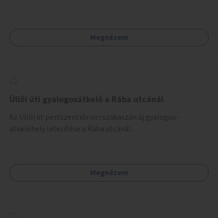
Megnézem
Üllői úti gyalogosátkelő a Rába utcánál
Az Üllői út pestszentlőrinci szakaszán új gyalogos-
átkelőhely létesítése a Rába utcánál.
Megnézem