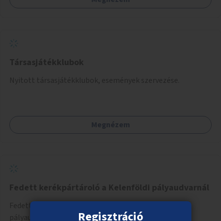
Társasjátékklubok
Nyitott társasjátékklubok, események szervezése.
Megnézem
Fedett kerékpártároló a Kelenföldi pályaudvarnál
Fedett B+R kerékpártároló kialakítása a Kelenföldi
Regisztráció
pályaudvarnál, valahol a felszínen.