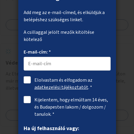
Add meg az e-mail-címed, és elküldjük a
belépéshez szükséges linket.
Megnézem
A csillaggal jelölt mezők kitöltése
kötelező
E-mail-cím: *
Védett kerékpárút a Hengermalom úton
Az Etele tér és a Kopaszi-gát között a Hengermalom úton
Elolvastam és elfogadom az
már meglévő kerékpáros útvonal biztonságosabbá tétele,
adatkezelési tájékoztatót
. *
illetve a Szerémi út és a Budafoki út közötti hiányzó
szakasz kiépítése. Ezáltal gyerek- és családbarát
Kijelentem, hogy elmúltam 14 éves,
kerékpáros útvonal alakítható ki, amely többek között
és Budapesten lakom / dolgozom /
iskolákhoz, kulturális intézményekhez és a Kopaszi-gáthoz
tanulok. *
Megnézem
biztosítana elérést.
Ha új felhasználó vagy: