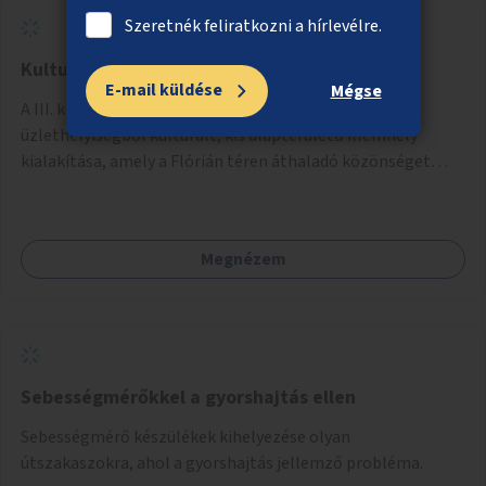
Szeretnék feliratkozni a hírlevélre.
Kulturált vécé a Flórián téri aluljáróban
E-mail küldése
Mégse
A III. kerületi Flórián téri aluljáróban üresen álló
üzlethelyiségből kulturált, kis alapterületű illemhely
kialakítása, amely a Flórián téren áthaladó közönséget
szolgálná ki.
Megnézem
Sebességmérőkkel a gyorshajtás ellen
Sebességmérő készülékek kihelyezése olyan
útszakaszokra, ahol a gyorshajtás jellemző probléma.