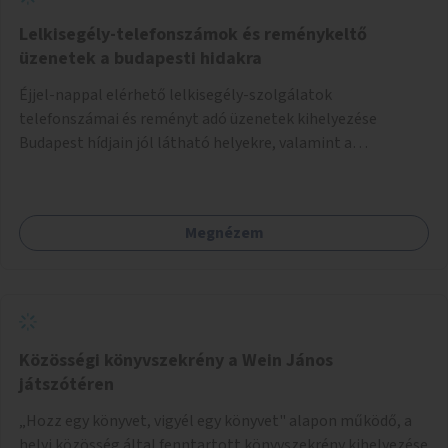
Lelkisegély-telefonszámok és reménykeltő
üzenetek a budapesti hidakra
Éjjel-nappal elérhető lelkisegély-szolgálatok
telefonszámai és reményt adó üzenetek kihelyezése
Budapest hídjain jól látható helyekre, valamint a
lelkisegély-vonalakat fenntartó szervezetek támogatása,
hogy legyen kapacitásuk a növekvő számú hívások
fogadására.
Megnézem
Közösségi könyvszekrény a Wein János
játszótéren
„Hozz egy könyvet, vigyél egy könyvet" alapon működő, a
helyi közösség által fenntartott könyvszekrény kihelyezése