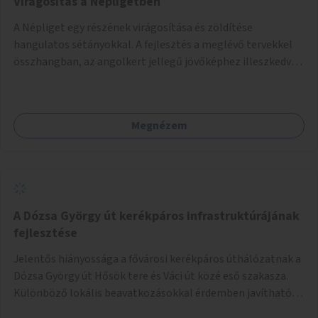
Virágosítás a Népligetben
A Népliget egy részének virágosítása és zöldítése
hangulatos sétányokkal. A fejlesztés a meglévő tervekkel
összhangban, az angolkert jellegű jövőképhez illeszkedve
valósulhat meg.
Megnézem
A Dózsa György út kerékpáros infrastruktúrájának
fejlesztése
Jelentős hiányossága a fővárosi kerékpáros úthálózatnak a
Dózsa György út Hősök tere és Váci út közé eső szakasza.
Különböző lokális beavatkozásokkal érdemben javítható
az útszakaszon a kerékpáros közlekedés biztonsága már