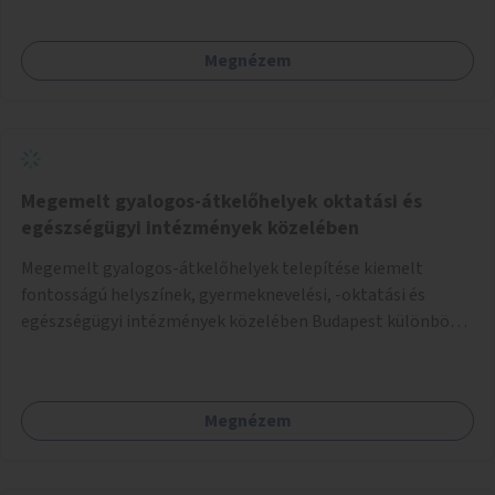
azt megelőzően, hogy többéves távlatban sor kerülne az út
teljes körű, komplex felújítására.
Megnézem
Megemelt gyalogos-átkelőhelyek oktatási és
egészségügyi intézmények közelében
Megemelt gyalogos-átkelőhelyek telepítése kiemelt
fontosságú helyszínek, gyermeknevelési, -oktatási és
egészségügyi intézmények közelében Budapest különböző
pontjain, 7–12 helyszínen.
Megnézem