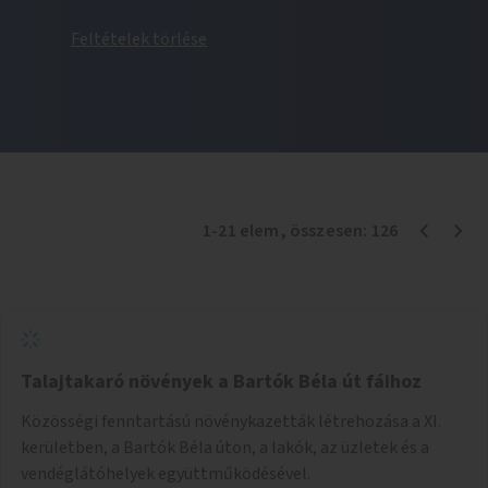
Feltételek törlése
1
-
21
elem
, összesen:
126
Talajtakaró növények a Bartók Béla út fáihoz
Közösségi fenntartású növénykazetták létrehozása a XI.
kerületben, a Bartók Béla úton, a lakók, az üzletek és a
vendéglátóhelyek együttműködésével.