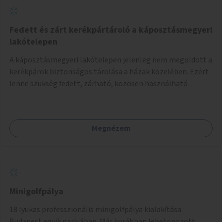
Fedett és zárt kerékpártároló a káposztásmegyeri
lakótelepen
A káposztásmegyeri lakótelepen jelenleg nem megoldott a
kerékpárok biztonságos tárolása a házak közelében. Ezért
lenne szükség fedett, zárható, közösen használható
kerékpártárolók kialakítására, amelyek védelmet nyújtanak
az időjárás viszontagságaival szemben.
Megnézem
Minigolfpálya
18 lyukas professzionális minigolfpálya kialakítása
Budapest egyik parkjában. Már korábban lebetonozott