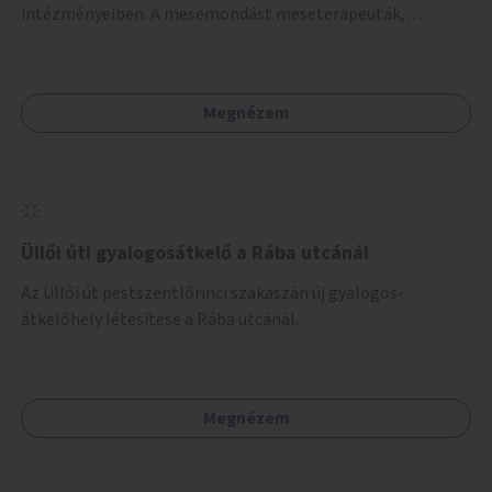
intézményeiben. A mesemondást meseterapeuták,
művészetterapeuták, mesemondó végzettségű emberek
végeznék.
Megnézem
Üllői úti gyalogosátkelő a Rába utcánál
Az Üllői út pestszentlőrinci szakaszán új gyalogos-
átkelőhely létesítése a Rába utcánál.
Megnézem