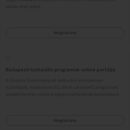
sarkán lévő zebra.
Megnézem
Budapesti kulturális programok online portálja
A Fővárosi Önkormányzat kulturális intézményei
(színházak, múzeumok stb.) által szervezett programok
akadálymentes online programnaptárjának kialakítása és
működtetése. Átfogó és naprakész tartalommal.
Megnézem