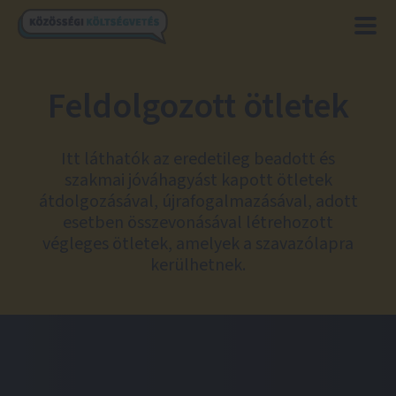
Feldolgozott ötletek
Itt láthatók az eredetileg beadott és
szakmai jóváhagyást kapott ötletek
átdolgozásával, újrafogalmazásával, adott
esetben összevonásával létrehozott
végleges ötletek, amelyek a szavazólapra
kerülhetnek.