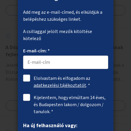
Megnézem
Add meg az e-mail-címed, és elküldjük a
belépéshez szükséges linket.
A csillaggal jelölt mezők kitöltése
kötelező
A Dózsa György út kerékpáros infrastruktúrájának
E-mail-cím: *
fejlesztése
Jelentős hiányossága a fővárosi kerékpáros úthálózatnak a
Dózsa György út Hősök tere és Váci út közé eső szakasza.
Elolvastam és elfogadom az
Különböző lokális beavatkozásokkal érdemben javítható
adatkezelési tájékoztatót
. *
az útszakaszon a kerékpáros közlekedés biztonsága már
azt megelőzően, hogy többéves távlatban sor kerülne az út
Kijelentem, hogy elmúltam 14 éves,
teljes körű, komplex felújítására.
és Budapesten lakom / dolgozom /
Megnézem
tanulok. *
Ha új felhasználó vagy: