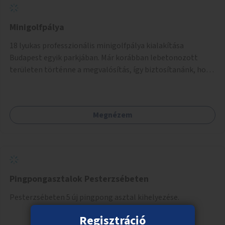
Minigolfpálya
18 lyukas professzionális minigolfpálya kialakítása
Budapest egyik parkjában. Már korábban lebetonozott
területen történne a megvalósítás, így biztosítanánk, hogy
ne vesszen el további zöldfelület.
Megnézem
Pingpongasztalok Pesterzsébeten
Pesterzsébeten 5 új pingpong asztal kihelyezése.
Regisztráció