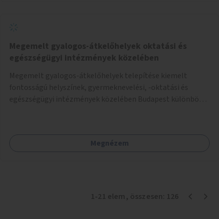
Megemelt gyalogos-átkelőhelyek oktatási és
egészségügyi intézmények közelében
Megemelt gyalogos-átkelőhelyek telepítése kiemelt
fontosságú helyszínek, gyermeknevelési, -oktatási és
egészségügyi intézmények közelében Budapest különböző
pontjain, 7–12 helyszínen.
Megnézem
1
-
21
elem
, összesen:
126