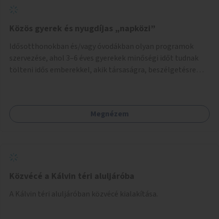
Közös gyerek és nyugdíjas „napközi”
Idősotthonokban és/vagy óvodákban olyan programok
szervezése, ahol 3–6 éves gyerekek minőségi időt tudnak
tölteni idős emberekkel, akik társaságra, beszélgetésre
vágynak.
Megnézem
Közvécé a Kálvin téri aluljáróba
A Kálvin téri aluljáróban közvécé kialakítása.