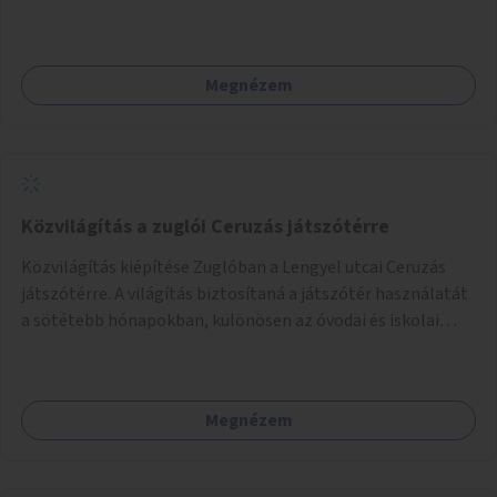
Megnézem
Közvilágítás a zuglói Ceruzás játszótérre
Közvilágítás kiépítése Zuglóban a Lengyel utcai Ceruzás
játszótérre. A világítás biztosítaná a játszótér használatát
a sötétebb hónapokban, különösen az óvodai és iskolai
foglalkozások utáni időszakban.
Megnézem