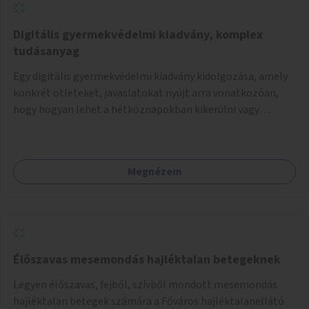
Digitális gyermekvédelmi kiadvány, komplex
tudásanyag
Egy digitális gyermekvédelmi kiadvány kidolgozása, amely
konkrét ötleteket, javaslatokat nyújt arra vonatkozóan,
hogy hogyan lehet a hétköznapokban kikerülni vagy
helyettesíteni a kisgyerekek okoseszköz-használatát.
Megnézem
Élőszavas mesemondás hajléktalan betegeknek
Legyen élőszavas, fejből, szívből mondott mesemondás
hajléktalan betegek számára a Főváros hajléktalanellátó