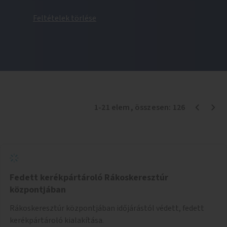
Feltételek törlése
1
-
21
elem
, összesen:
126
Fedett kerékpártároló Rákoskeresztúr
központjában
Rákoskeresztúr központjában időjárástól védett, fedett
kerékpártároló kialakítása.