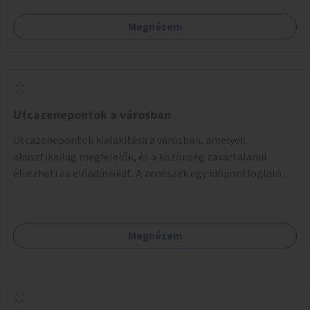
Megnézem
Utcazenepontok a városban
Utcazenepontok kialakítása a városban, amelyek
akusztikailag megfelelők, és a közönség zavartalanul
élvezheti az előadásokat. A zenészek egy időpontfoglalón
jelentkezhetnek be fellépni.
Megnézem