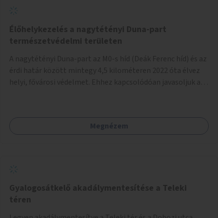
Élőhelykezelés a nagytétényi Duna-part
természetvédelmi területen
A nagytétényi Duna-part az M0-s híd (Deák Ferenc híd) és az
érdi határ között mintegy 4,5 kilométeren 2022 óta élvez
helyi, fővárosi védelmet. Ehhez kapcsolódóan javasoljuk a
terület élőhelykezelését, a tájidegen, invazív fajok
ritkítását, visszaszorítását.
Megnézem
Gyalogosátkelő akadálymentesítése a Teleki
téren
Legyen akadálymentesítve a Teleki tér és a Dobozi utca