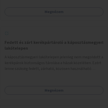
Megnézem
Fedett és zárt kerékpártároló a káposztásmegyeri
lakótelepen
A káposztásmegyeri lakótelepen jelenleg nem megoldott a
kerékpárok biztonságos tárolása a házak közelében. Ezért
lenne szükség fedett, zárható, közösen használható
kerékpártárolók kialakítására, amelyek védelmet nyújtanak
az időjárás viszontagságaival szemben.
Megnézem