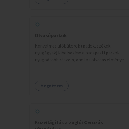
Olvasóparkok
Kényelmes ülőbútorok (padok, székek,
nyugágyak) kihelyezése a budapesti parkok
nyugodtabb részein, ahol az olvasás élménye
kellemes környezetben, természetes fény
mellett valósulhat meg. Árnyékolással,
valamint könyvcserepolcokkal kiegészítve ezek
Megnézem
a terek lehetőséget adnának a kikapcsolódásra,
az olvasás népszerűsítésére.
Közvilágítás a zuglói Ceruzás