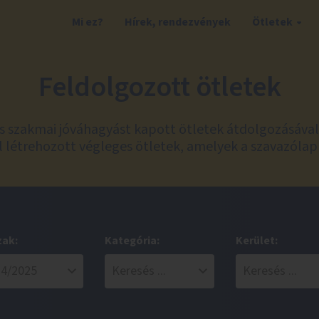
Mi ez?
Hírek, rendezvények
Ötletek
Feldolgozott ötletek
és szakmai jóváhagyást kapott ötletek átdolgozásáva
 létrehozott végleges ötletek, amelyek a szavazólap
zak:
Kategória:
Kerület: