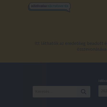
Itt láthatók az eredetileg beadott 
összevonásával
Idős