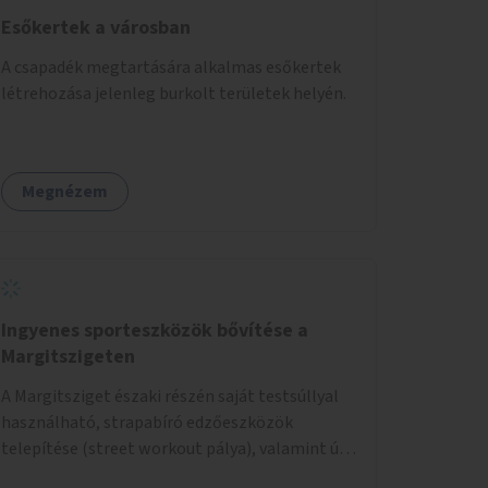
Esőkertek a városban
A csapadék megtartására alkalmas esőkertek
létrehozása jelenleg burkolt területek helyén.
Megnézem
Ingyenes sporteszközök bővítése a
Margitszigeten
A Margitsziget északi részén saját testsúllyal
használható, strapabíró edzőeszközök
telepítése (street workout pálya), valamint új
kültéri pingpongasztalok kihelyezése. A