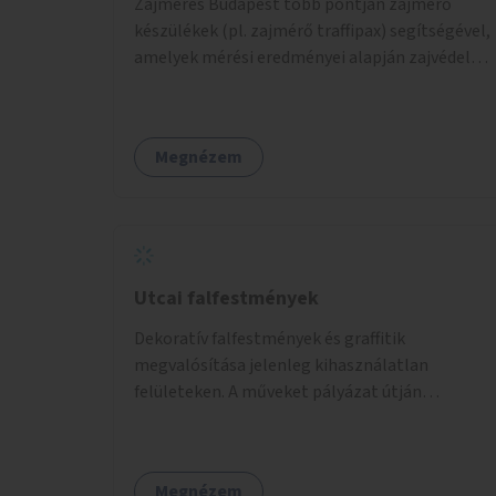
Zajmérés Budapest több pontján zajmérő
készülékek (pl. zajmérő traffipax) segítségével,
amelyek mérési eredményei alapján zajvédelmi
intézkedések hozhatók.
Megnézem
Utcai falfestmények
Dekoratív falfestmények és graffitik
megvalósítása jelenleg kihasználatlan
felületeken. A műveket pályázat útján
választott művészek és művészeti hallgatók
készítenék el.
Megnézem