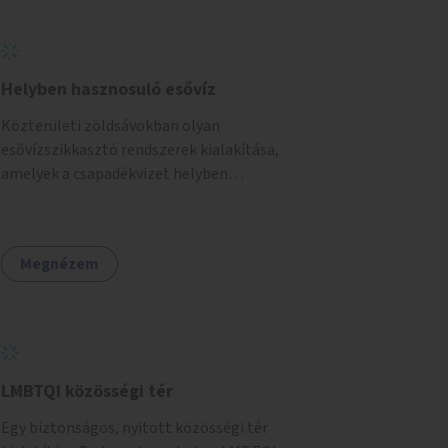
Helyben hasznosuló esővíz
Közterületi zöldsávokban olyan
esővízszikkasztó rendszerek kialakítása,
amelyek a csapadékvizet helyben
elszikkasztják, egyúttal lehetőséget adnak
növényzet telepítésére is.
Megnézem
LMBTQI közösségi tér
Egy biztonságos, nyitott közösségi tér