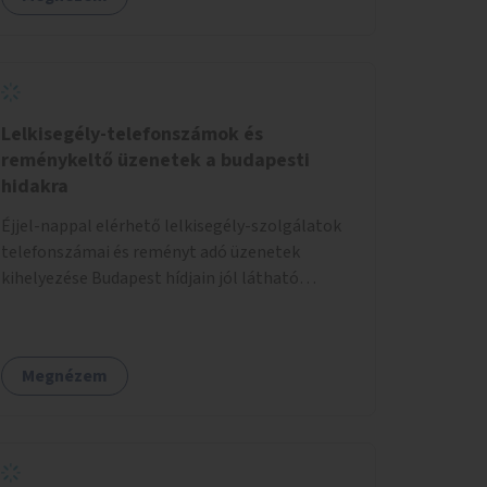
Lelkisegély-telefonszámok és
reménykeltő üzenetek a budapesti
hidakra
Éjjel-nappal elérhető lelkisegély-szolgálatok
telefonszámai és reményt adó üzenetek
kihelyezése Budapest hídjain jól látható
helyekre, valamint a lelkisegély-vonalakat
fenntartó szervezetek támogatása, hogy
legyen kapacitásuk a növekvő számú hívások
Megnézem
fogadására.