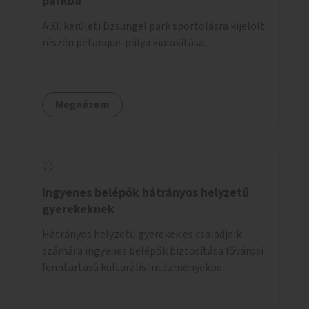
parkba
A XI. kerületi Dzsungel park sportolásra kijelölt
részén pétanque-pálya kialakítása.
Megnézem
Ingyenes belépők hátrányos helyzetű
gyerekeknek
Hátrányos helyzetű gyerekek és családjaik
számára ingyenes belépők biztosítása fővárosi
fenntartású kulturális intézményekbe.