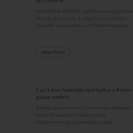
játszótérre
Közvilágítás kiépítése Zuglóban a Lengyel utcai
Ceruzás játszótérre. A világítás biztosítaná a
játszótér használatát a sötétebb hónapokban,
különösen az óvodai és iskolai foglalkozások
utáni időszakban.
Megnézem
3 az 1-ben funkciójú sportpálya a Rákos-
patak mellett
A Rákos-patak mellett, a Göncöl és a Madarász
Viktor utca közötti szakaszon lévő
zöldterületre egy gumiborítású pálya
létesítése, amely az állítható hálónak