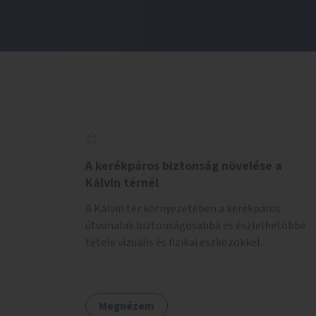
A kerékpáros biztonság növelése a
Kálvin térnél
A Kálvin tér környezetében a kerékpáros
útvonalak biztonságosabbá és észlelhetőbbé
tétele vizuális és fizikai eszközökkel.
Megnézem