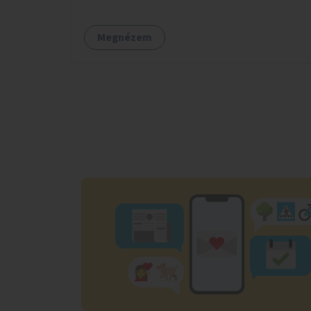
köszönhetően alkalmas röplabdára,
tollaslabdára, illetve lábteniszre is.
Megnézem