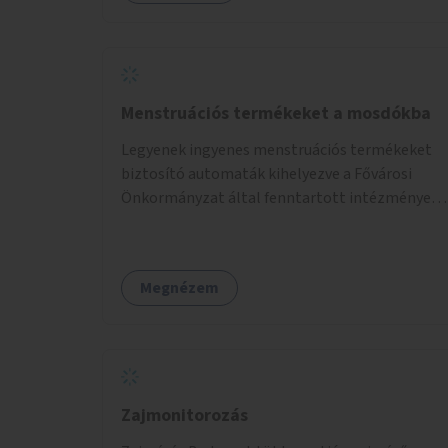
Menstruációs termékeket a mosdókba
Legyenek ingyenes menstruációs termékeket
biztosító automaták kihelyezve a Fővárosi
Önkormányzat által fenntartott intézmények
mosdóiban és nyilvános illemhelyeken.
Megnézem
Zajmonitorozás