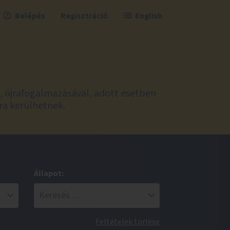
Belépés
Regisztráció
English
l, újrafogalmazásával, adott esetben
ra kerülhetnek.
Állapot:
Feltételek törlése