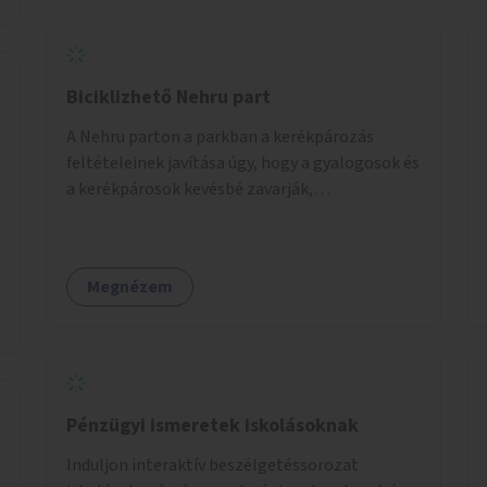
Biciklizhető Nehru part
A Nehru parton a parkban a kerékpározás
feltételeinek javítása úgy, hogy a gyalogosok és
a kerékpárosok kevésbé zavarják,
veszélyeztessék egymást.
Megnézem
Pénzügyi ismeretek iskolásoknak
Induljon interaktív beszélgetéssorozat