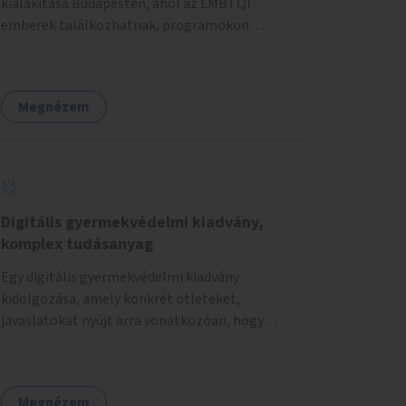
kialakítása Budapesten, ahol az LMBTQI
emberek találkozhatnak, programokon
vehetnek részt, és támogató szolgáltatásokat
érhetnek el. A központ helyet adhatna
csoportfoglalkozásoknak, kulturális
Megnézem
eseményeknek és civil szervezetek
programjainak is. Az üzemeltető pályázat útján
lesz kiválasztva.
Digitális gyermekvédelmi kiadvány,
komplex tudásanyag
Egy digitális gyermekvédelmi kiadvány
kidolgozása, amely konkrét ötleteket,
javaslatokat nyújt arra vonatkozóan, hogy
hogyan lehet a hétköznapokban kikerülni vagy
helyettesíteni a kisgyerekek okoseszköz-
használatát.
Megnézem