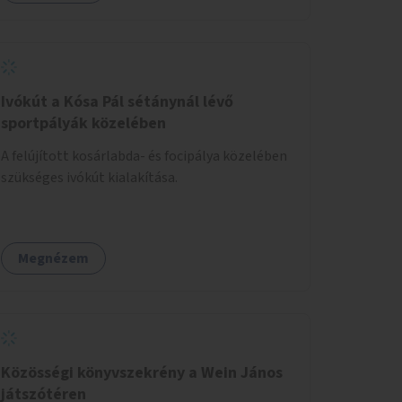
Ivókút a Kósa Pál sétánynál lévő
sportpályák közelében
A felújított kosárlabda- és focipálya közelében
szükséges ivókút kialakítása.
Megnézem
Közösségi könyvszekrény a Wein János
játszótéren