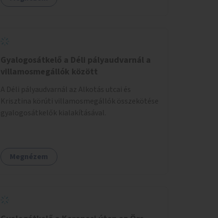
Gyalogosátkelő a Déli pályaudvarnál a
villamosmegállók között
A Déli pályaudvarnál az Alkotás utcai és
Krisztina körúti villamosmegállók összekötése
gyalogosátkelők kialakításával.
Megnézem