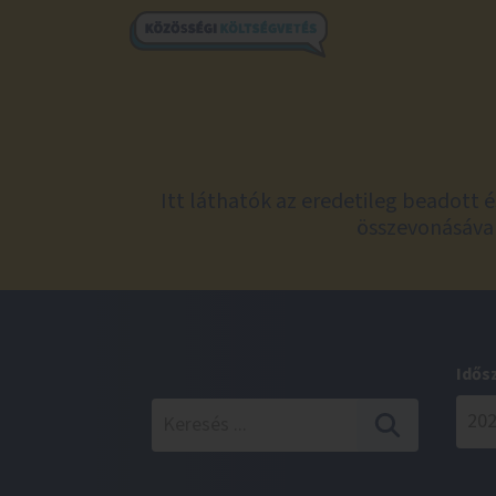
Itt láthatók az eredetileg beadott 
összevonásával
Idős