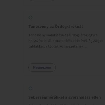
Tanösvény az Ördög-ároknál
Tanösvény kialakítása az Ördög-árok egyes
helyszínein, állomások létesítésével. Egységes
táblákkal, a táblák környezetének
rendezésével. Online tanösvény-bemutató
felület kialakítása.
Megnézem
Sebességmérőkkel a gyorshajtás ellen