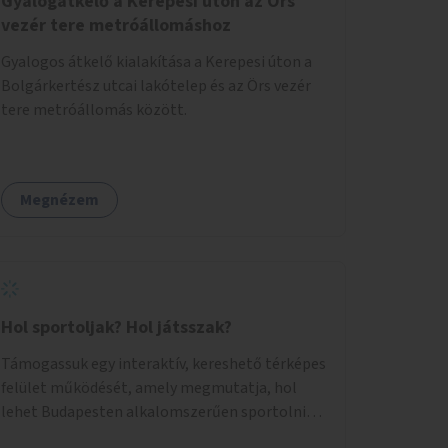
Gyalogátkelő a Kerepesi úton az Örs
vezér tere metróállomáshoz
Gyalogos átkelő kialakítása a Kerepesi úton a
Bolgárkertész utcai lakótelep és az Örs vezér
tere metróállomás között.
Megnézem
Hol sportoljak? Hol játsszak?
Támogassuk egy interaktív, kereshető térképes
felület működését, amely megmutatja, hol
lehet Budapesten alkalomszerűen sportolni
vagy játszani klubokban, közösségi terekben