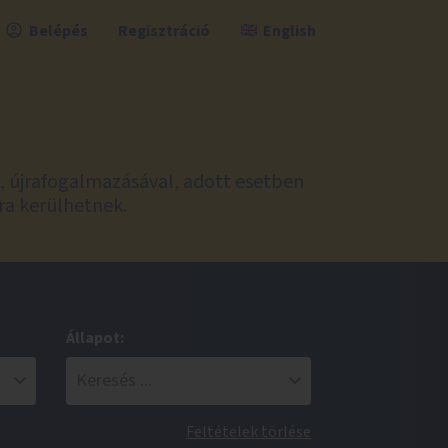
Belépés
Regisztráció
English
l, újrafogalmazásával, adott esetben
ra kerülhetnek.
Állapot:
Feltételek törlése