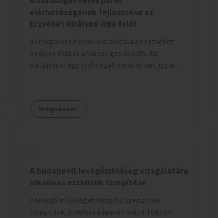
A Városliget kerékpáros
elérhetőségének fejlesztése az
Erzsébet királyné útja felől
Kerékpáros útvonal kialakítása az Erzsébet
királyné útja és a Városliget között. Az
aluljárónál egy trolivégállomás is van, így a
kerékpáros infrastruktúrát úgy kell kialakítani,
hogy biztonságosan lehessen biciklizni a
troliforgalom mellett is. Az útvonal
Megnézem
átvezetésre kerülne a Hungária körúton, majd a
Városligetig folytatódna a Hermina utat
keresztezve.
A budapesti levegőminőség vizsgálatára
alkalmas eszközök telepítése
A levegőminőséget vizsgáló szenzorok
telepítése, amelyek képesek mérni többek