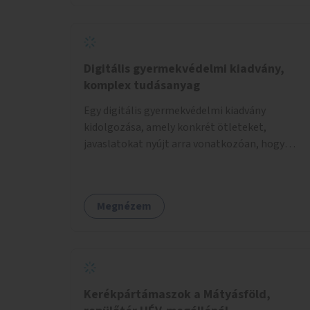
Digitális gyermekvédelmi kiadvány,
komplex tudásanyag
Egy digitális gyermekvédelmi kiadvány
kidolgozása, amely konkrét ötleteket,
javaslatokat nyújt arra vonatkozóan, hogy
hogyan lehet a hétköznapokban kikerülni vagy
helyettesíteni a kisgyerekek okoseszköz-
használatát.
Megnézem
Kerékpártámaszok a Mátyásföld,