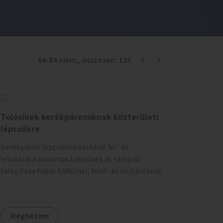
64
-
84
elem
, összesen:
126
Tolósínek kerékpárosoknak közterületi
lépcsőkre
Kerékpárok lépcsőkön történő fel- és
letolására alkalmas tolósínek és rámpák
telepítése hidak hídfőinél, felül- és aluljáróknál.
Megnézem