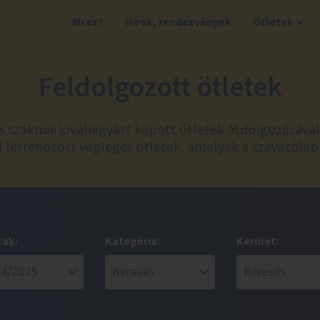
Mi ez?
Hírek, rendezvények
Ötletek
Feldolgozott ötletek
és szakmai jóváhagyást kapott ötletek átdolgozásáva
 létrehozott végleges ötletek, amelyek a szavazólap
zak:
Kategória:
Kerület: