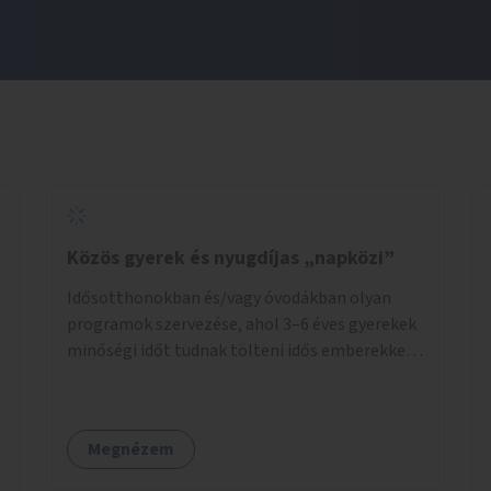
Közös gyerek és nyugdíjas „napközi”
Idősotthonokban és/vagy óvodákban olyan
programok szervezése, ahol 3–6 éves gyerekek
minőségi időt tudnak tölteni idős emberekkel,
akik társaságra, beszélgetésre vágynak.
Megnézem