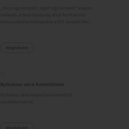
„Hozz egy könyvet, vigyél egy könyvet" alapon
működő, a helyi közösség által fenntartott
könyvszekrény kihelyezése a XIII. kerületi Wein
János játszótérre.
Megnézem
Nyilvános vécé Kelenföldön
Nyilvános vécé kialakítása Kelenföld
vasútállomásnál.
Megnézem