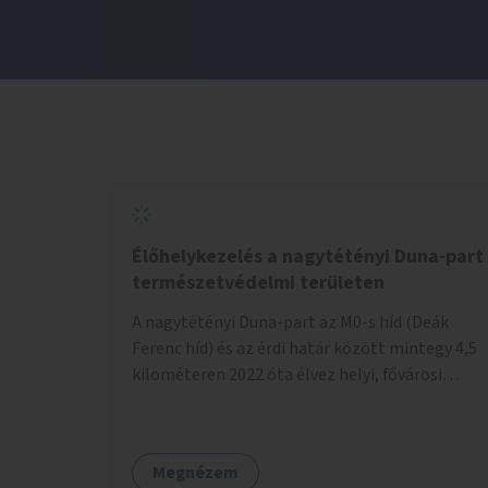
Élőhelykezelés a nagytétényi Duna-part
természetvédelmi területen
A nagytétényi Duna-part az M0-s híd (Deák
Ferenc híd) és az érdi határ között mintegy 4,5
kilométeren 2022 óta élvez helyi, fővárosi
védelmet. Ehhez kapcsolódóan javasoljuk a
terület élőhelykezelését, a tájidegen, invazív
fajok ritkítását, visszaszorítását.
Megnézem