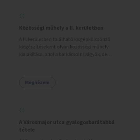
Közösségi műhely a II. kerületben
A II. kerületben található kisgépkölcsönző
kiegészítéseként olyan közösségi műhely
kialakítása, ahol a barkácsolni vágyók, de
helyhiány vagy szerszámhiány miatt
hátrányból indulók megtalálhatják a számukra
megfelelő helyet.
Megnézem
A Városmajor utca gyalogosbarátabbá
tétele