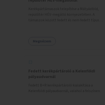
repülőtér HÉV-megállónál
Kerékpártámaszok telepítése a Mátyásföld,
repülőtér HÉV-megálló környezetében. A
támaszok között fedett és nem fedett típusok
is lesznek, a helyszíni adottságokhoz igazodva.
Megnézem
Fedett kerékpártároló a Kelenföldi
pályaudvarnál
Fedett B+R kerékpártároló kialakítása a
Kelenföldi pályaudvarnál, valahol a felszínen.