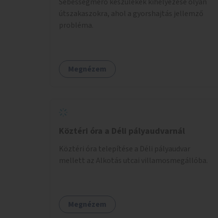
Sebességmérő készülékek kihelyezése olyan
útszakaszokra, ahol a gyorshajtás jellemző
probléma.
Megnézem
Köztéri óra a Déli pályaudvarnál
Köztéri óra telepítése a Déli pályaudvar
mellett az Alkotás utcai villamosmegállóba.
Megnézem