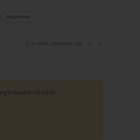
temetőkapu és a megadott sírhely között
közlekednének.
Megnézem
1
-
21
elem
, összesen:
126
egfrissebb híreiről!