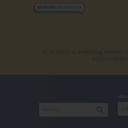
Itt láthatók az eredetileg beadott 
összevonásával
Idős