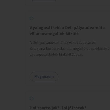
Gyalogosátkelő a Déli pályaudvarnál a
villamosmegállók között
A Déli pályaudvarnál az Alkotás utcai és
Krisztina körúti villamosmegállók összekötése
gyalogosátkelők kialakításával.
Megnézem
Hol sportoljak? Hol játsszak?