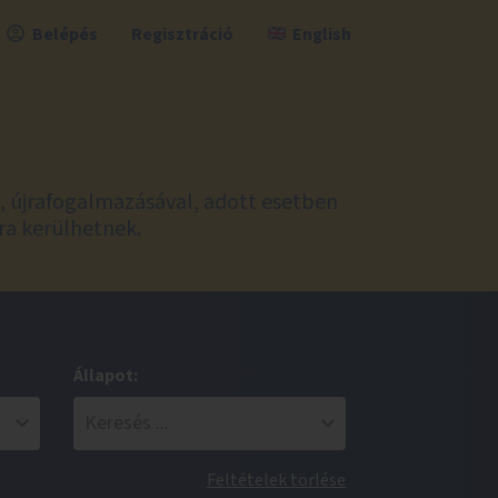
Belépés
Regisztráció
English
l, újrafogalmazásával, adott esetben
ra kerülhetnek.
Állapot:
Feltételek törlése