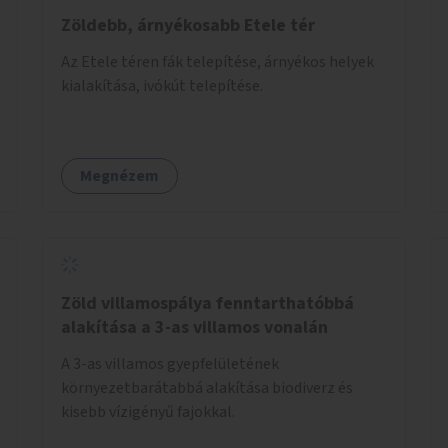
Zöldebb, árnyékosabb Etele tér
Az Etele téren fák telepítése, árnyékos helyek
kialakítása, ivókút telepítése.
Megnézem
Zöld villamospálya fenntarthatóbbá
alakítása a 3-as villamos vonalán
A 3-as villamos gyepfelületének
környezetbarátabbá alakítása biodiverz és
kisebb vízigényű fajokkal.