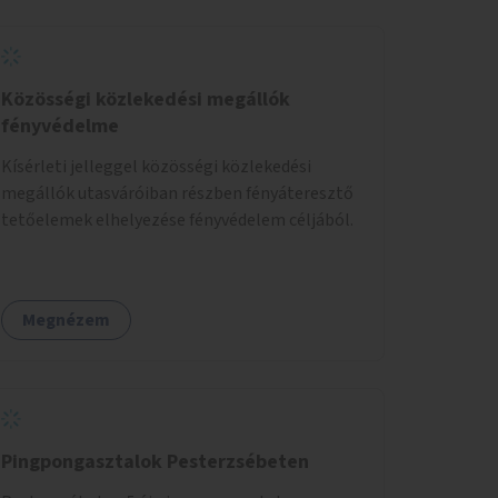
Közösségi közlekedési megállók
fényvédelme
Kísérleti jelleggel közösségi közlekedési
megállók utasváróiban részben fényáteresztő
tetőelemek elhelyezése fényvédelem céljából.
Megnézem
Pingpongasztalok Pesterzsébeten