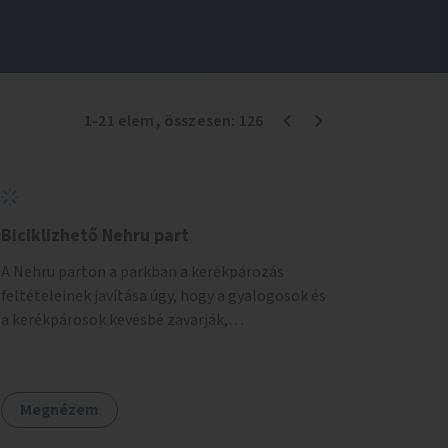
1
-
21
elem
, összesen:
126
Biciklizhető Nehru part
A Nehru parton a parkban a kerékpározás
feltételeinek javítása úgy, hogy a gyalogosok és
a kerékpárosok kevésbé zavarják,
veszélyeztessék egymást.
Megnézem