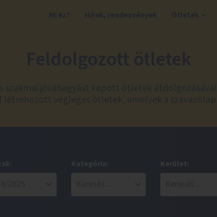
Mi ez?
Hírek, rendezvények
Ötletek
Feldolgozott ötletek
és szakmai jóváhagyást kapott ötletek átdolgozásáva
 létrehozott végleges ötletek, amelyek a szavazólap
zak:
Kategória:
Kerület: