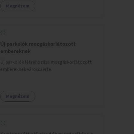
Megnézem
Új parkolók mozgáskorlátozott
embereknek
Új parkolók létrehozása mozgáskorlátozott
embereknek városszerte.
Megnézem