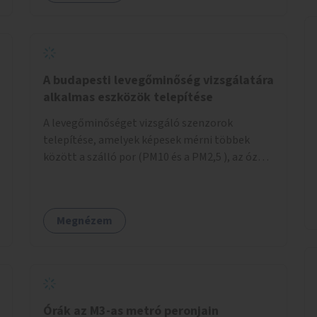
A budapesti levegőminőség vizsgálatára
alkalmas eszközök telepítése
A levegőminőséget vizsgáló szenzorok
telepítése, amelyek képesek mérni többek
között a szálló por (PM10 és a PM2,5 ), az ózon
(O₃) és a nitrogén-dioxid (NO₂) koncentrációját,
valamint meteorológiai paramétereket,
például a szélsebességet, a szélirányt, a
Megnézem
hőmérsékletet vagy a relatív páratartalmat. A
gyűjtött adatok egy online platformon (webes
felület és mobilalkalmazás) lennének
elérhetők, térképes megjelenítéssel és időbeli
bontásban.
Órák az M3-as metró peronjain