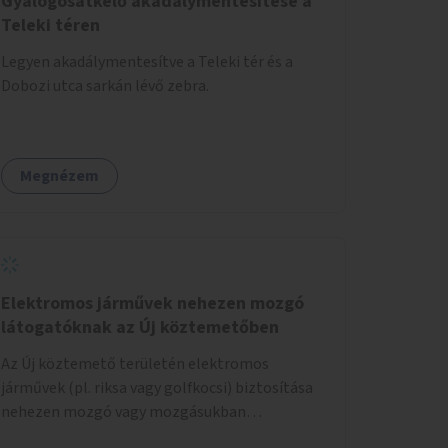
Gyalogosátkelő akadálymentesítése a
Teleki téren
Legyen akadálymentesítve a Teleki tér és a
Dobozi utca sarkán lévő zebra.
Megnézem
Elektromos járművek nehezen mozgó
látogatóknak az Új köztemetőben
Az Új köztemető területén elektromos
járművek (pl. riksa vagy golfkocsi) biztosítása
nehezen mozgó vagy mozgásukban
korlátozott látogatók számára. A járművek a