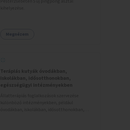
Pesterzsébeten 5 új pingpong asztal
kihelyezése.
Megnézem
Terápiás kutyák óvodákban,
iskolákban, idősotthonokban,
egészségügyi intézményekben
Állatterápiás foglalkozások szervezése
különböző intézményekben, például
óvodákban, iskolákban, idősotthonokban,
egészségügyi intézményekben.