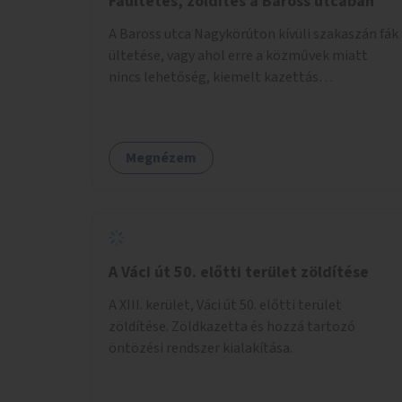
Faültetés, zöldítés a Baross utcában
A Baross utca Nagykörúton kívüli szakaszán fák
ültetése, vagy ahol erre a közművek miatt
nincs lehetőség, kiemelt kazettás
évelőágyások létrehozása.
Megnézem
A Váci út 50. előtti terület zöldítése
A XIII. kerület, Váci út 50. előtti terület
zöldítése. Zöldkazetta és hozzá tartozó
öntözési rendszer kialakítása.