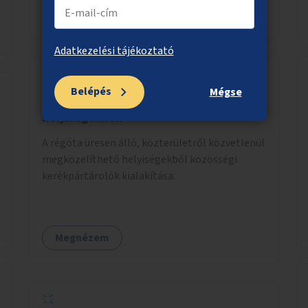
Megnézem
Adatkezelési tájékoztató
Belépés
Mégse
Közösségi kerékpártárolók üresen álló
helyiségekben
A régóta üresen álló, közterületről közvetlenül
megközelíthető helyiségekből közösségi
kerékpártárolók kialakítása.
Megnézem