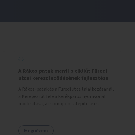
A Rákos-patak menti bicikliút Füredi
utcai kereszteződésének fejlesztése
A Rákos-patak és a Füredi utca találkozásánál,
a Kerepesi út felé a kerékpáros nyomvonal
módosítása, a csomópont átépítése és
jelzőlámpa kihelyezése.
Megnézem