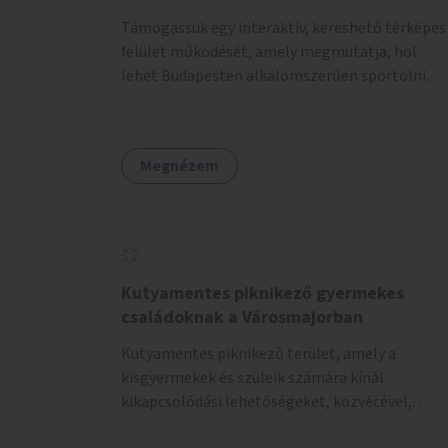
Támogassuk egy interaktív, kereshető térképes
felület működését, amely megmutatja, hol
lehet Budapesten alkalomszerűen sportolni
vagy játszani klubokban, közösségi terekben
vagy nyilvános pályákon. A felhasználó például
könnyen megtudhatja, hol tud a környékén
Megnézem
jógázni, bridzsezni, biliárdozni vagy
társasjátékozni, és azt is, hogy ezek mikor
érhetők el. A projekt célja, hogy átláthatóvá és
könnyen elérhetővé tegye a város közösségi
sport- és játéklehetőségeit bárki számára, egy
már meglévő, fejlesztett megoldás
Kutyamentes piknikező gyermekes
fenntartásán keresztül.
családoknak a Városmajorban
Kutyamentes piknikező terület, amely a
kisgyermekek és szüleik számára kínál
kikapcsolódási lehetőségeket, közvécével,
pelenkázóval.