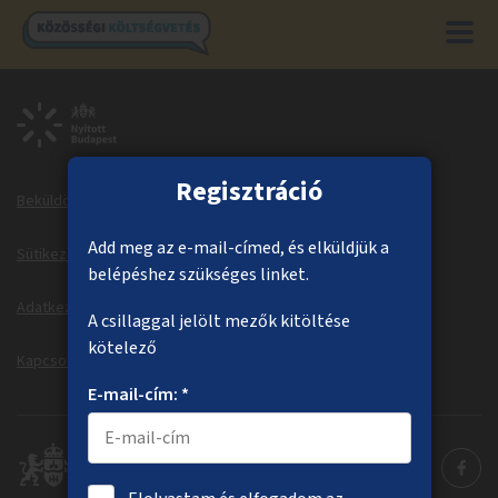
Regisztráció
Beküldött ötletek
Megvalósuló ötletek
Add meg az e-mail-címed, és elküldjük a
Sütikezelés
Sütitájékoztató
belépéshez szükséges linket.
Adatkezelési tájékoztató
Dokumentumok
A csillaggal jelölt mezők kitöltése
kötelező
Kapcsolat
Information in English
E-mail-cím: *