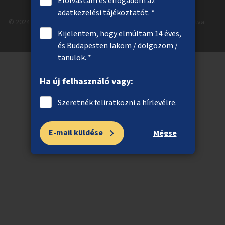
Elolvastam és elfogadom az
adatkezelési tájékoztatót
. *
© 2024 Budapest Főváros Önkormányzata. Minden jog fenntartva
Kijelentem, hogy elmúltam 14 éves,
és Budapesten lakom / dolgozom /
tanulok. *
Ha új felhasználó vagy:
Szeretnék feliratkozni a hírlevélre.
E-mail küldése
Mégse