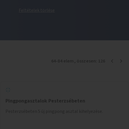
Feltételek törlése
64
-
84
elem
, összesen:
126
Pingpongasztalok Pesterzsébeten
Pesterzsébeten 5 új pingpong asztal kihelyezése.