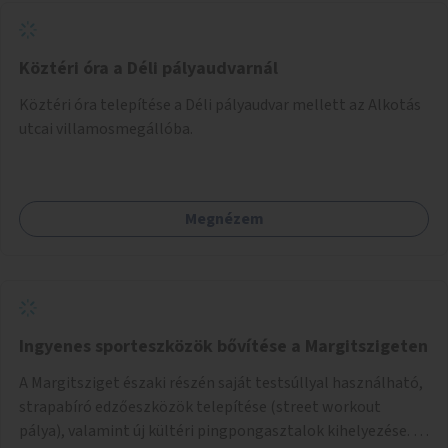
Köztéri óra a Déli pályaudvarnál
Köztéri óra telepítése a Déli pályaudvar mellett az Alkotás
utcai villamosmegállóba.
Megnézem
Ingyenes sporteszközök bővítése a Margitszigeten
A Margitsziget északi részén saját testsúllyal használható,
strapabíró edzőeszközök telepítése (street workout
pálya), valamint új kültéri pingpongasztalok kihelyezése. A