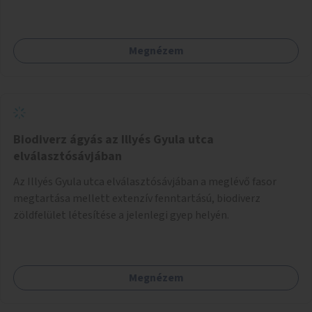
meglévő fitneszterület jelenleg alig felszerelt, így
kihasználatlan. A pingpongasztalok telepítésével egy
népszerű, ingyenes sportolási lehetőség válna elérhetővé a
Megnézem
sziget északi felén, ahol jelenleg egyetlen asztal sem
található.
Biodiverz ágyás az Illyés Gyula utca
elválasztósávjában
Az Illyés Gyula utca elválasztósávjában a meglévő fasor
megtartása mellett extenzív fenntartású, biodiverz
zöldfelület létesítése a jelenlegi gyep helyén.
Megnézem