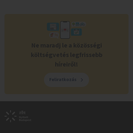
Ne maradj le a közösségi
költségvetés legfrissebb
híreiről!
Feliratkozás