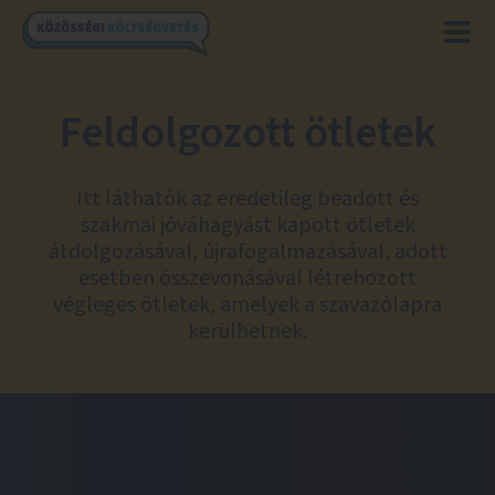
Feldolgozott ötletek
Itt láthatók az eredetileg beadott és
szakmai jóváhagyást kapott ötletek
átdolgozásával, újrafogalmazásával, adott
esetben összevonásával létrehozott
végleges ötletek, amelyek a szavazólapra
kerülhetnek.