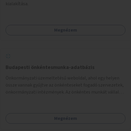
kialakítása.
Megnézem
Budapesti önkéntesmunka-adatbázis
Önkormányzati üzemeltetésű weboldal, ahol egy helyen
össze vannak gyűjtve az önkénteseket fogadó szervezetek,
önkormányzati intézmények. Az önkéntes munkát vállalók
így könnyen kereshetnek helyszín és/vagy intézmény,
illetve a munka jellege alapján, és kapcsolatba tudnak lépni
az önkénteseket fogadó szervezetekkel. Maga az önkéntes
Megnézem
munka már az önkormányzattól függetlenül folyna, az
önkormányzat a weboldal üzemeltetését és