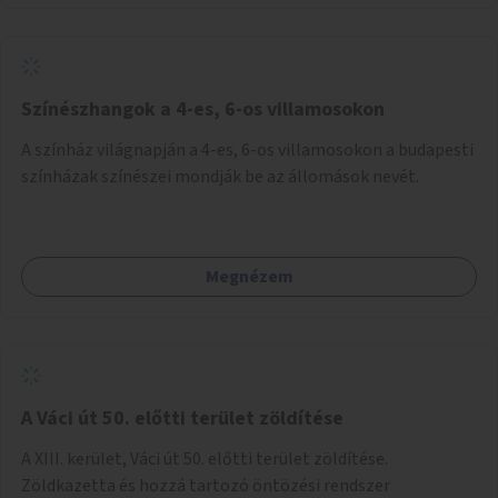
Színészhangok a 4-es, 6-os villamosokon
A színház világnapján a 4-es, 6-os villamosokon a budapesti
színházak színészei mondják be az állomások nevét.
Megnézem
A Váci út 50. előtti terület zöldítése
A XIII. kerület, Váci út 50. előtti terület zöldítése.
Zöldkazetta és hozzá tartozó öntözési rendszer