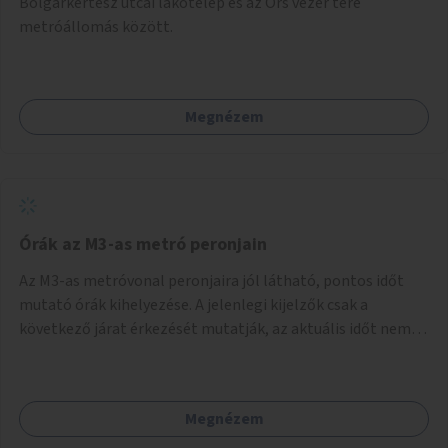
Bolgárkertész utcai lakótelep és az Örs vezér tere
metróállomás között.
Megnézem
Órák az M3-as metró peronjain
Az M3-as metróvonal peronjaira jól látható, pontos időt
mutató órák kihelyezése. A jelenlegi kijelzők csak a
következő járat érkezését mutatják, az aktuális időt nem.
Az órák a peronokon várakozók tájékozódását segítenék,
ahogyan az más közösségi tereken is bevett gyakorlat.
Megnézem