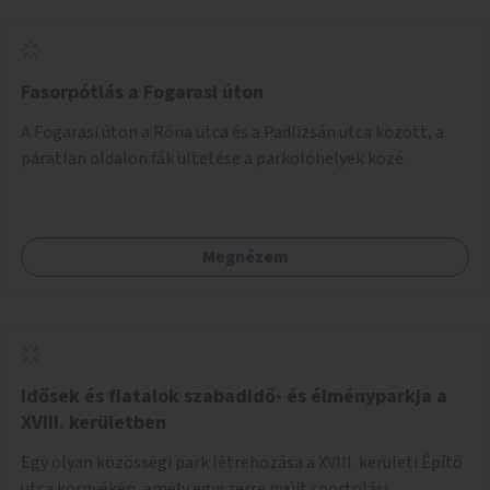
népszerűsítését végezné, amelynek kiemelt része lenne az
adatok naprakészen tartása.
Fasorpótlás a Fogarasi úton
A Fogarasi úton a Róna utca és a Padlizsán utca között, a
páratlan oldalon fák ültetése a parkolóhelyek közé.
Megnézem
Idősek és fiatalok szabadidő- és élményparkja a
XVIII. kerületben
Egy olyan közösségi park létrehozása a XVIII. kerületi Építő
utca környékén, amely egyszerre nyújt sportolási,