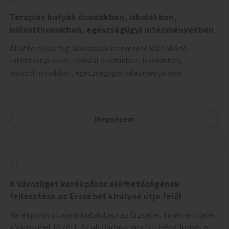
Terápiás kutyák óvodákban, iskolákban,
idősotthonokban, egészségügyi intézményekben
Állatterápiás foglalkozások szervezése különböző
intézményekben, például óvodákban, iskolákban,
idősotthonokban, egészségügyi intézményekben.
Megnézem
A Városliget kerékpáros elérhetőségének
fejlesztése az Erzsébet királyné útja felől
Kerékpáros útvonal kialakítása az Erzsébet királyné útja és
a Városliget között. Az aluljárónál egy trolivégállomás is