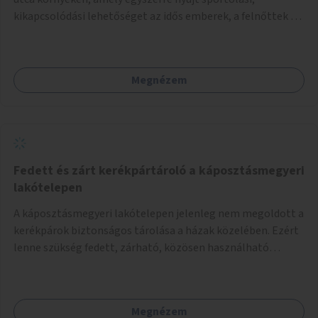
kikapcsolódási lehetőséget az idős emberek, a felnőttek és
a gyerekek számára is.
Megnézem
Fedett és zárt kerékpártároló a káposztásmegyeri
lakótelepen
A káposztásmegyeri lakótelepen jelenleg nem megoldott a
kerékpárok biztonságos tárolása a házak közelében. Ezért
lenne szükség fedett, zárható, közösen használható
kerékpártárolók kialakítására, amelyek védelmet nyújtanak
az időjárás viszontagságaival szemben.
Megnézem