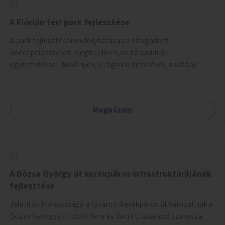
A Flórián téri park fejlesztése
A park fejlesztésének folytatása az elfogadott
koncepciótervnek megfelelően, de társadalmi
egyeztetéssel. Növények, virágok ültetésével, a sétány
felújításával, természetes burkolatú futókör
létrehozásával sokat javulhatna a park minősége.
Megnézem
A Dózsa György út kerékpáros infrastruktúrájának
fejlesztése
Jelentős hiányossága a fővárosi kerékpáros úthálózatnak a
Dózsa György út Hősök tere és Váci út közé eső szakasza.