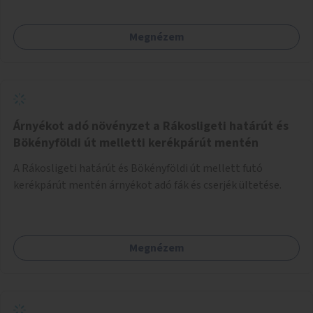
Megnézem
Árnyékot adó növényzet a Rákosligeti határút és
Bökényföldi út melletti kerékpárút mentén
A Rákosligeti határút és Bökényföldi út mellett futó
kerékpárút mentén árnyékot adó fák és cserjék ültetése.
Megnézem