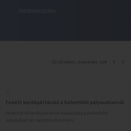
Feltételek törlése
22
-
42
elem
, összesen:
126
Fedett kerékpártároló a Kelenföldi pályaudvarnál
Fedett B+R kerékpártároló kialakítása a Kelenföldi
pályaudvarnál, valahol a felszínen.