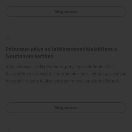
Megnézem
Pétanque-pálya és találkozópont kialakítása a
Gesztenyés kertben
A Gesztenyés kerti pétanque-pálya egy mindenki által
használható közösségi tér lehetne a park eddig egy kevésbé
használt részén. A játék egyszerre nyújtana lehetőséget
kikapcsolódásra, társasági élményre és sportolásra –
generációkon átívelően, akár mozgásukban korlátozott,
autizmussal vagy demenciával élő emberek számára is.
Megnézem