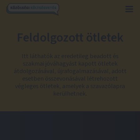
Feldolgozott ötletek
Itt láthatók az eredetileg beadott és
szakmai jóváhagyást kapott ötletek
átdolgozásával, újrafogalmazásával, adott
esetben összevonásával létrehozott
végleges ötletek, amelyek a szavazólapra
kerülhetnek.