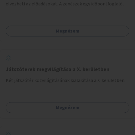
élvezheti az előadásokat. A zenészek egy időpontfoglalón
jelentkezhetnek be fellépni.
Megnézem
Játszóterek megvilágítása a X. kerületben
Két játszótér közvilágításának kialakítása a X. kerületben.
Megnézem