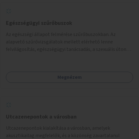
Egészségügyi szűrőbuszok
Az egészségi állapot felmérése szűrőbuszokban. Az
alapvető szűrővizsgálatok mellett elérhető lenne
felvilágosítás, egészségügyi tanácsadás, a szexuális úton
terjedő betegségek szűrése és a szenvedélybetegek
támogatása.
Megnézem
Utcazenepontok a városban
Utcazenepontok kialakítása a városban, amelyek
akusztikailag megfelelők, és a közönség zavartalanul