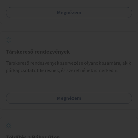
Megnézem
Társkereső rendezvények
Társkereső rendezvények szervezése olyanok számára, akik
párkapcsolatot keresnek, és szeretnének ismerkedni.
Megnézem
Zöldítés a Rákos úton