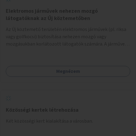
Elektromos járművek nehezen mozgó
látogatóknak az Új köztemetőben
Az Új köztemető területén elektromos járművek (pl. riksa
vagy golfkocsi) biztosítása nehezen mozgó vagy
mozgásukban korlátozott látogatók számára. A járművek
a temetőkapu és a megadott sírhely között közlekednének.
Megnézem
Közösségi kertek létrehozása
Két közösségi kert kialakítása a városban.