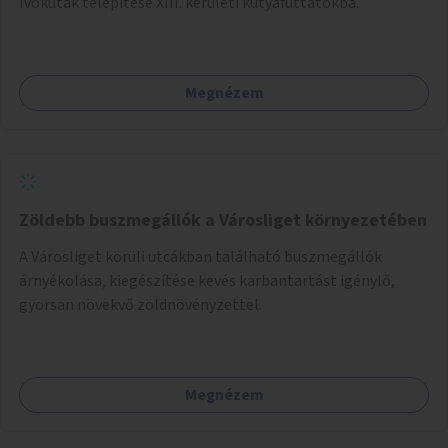
Ivókutak telepítése XIII. kerületi kutyafuttatókba.
Megnézem
Zöldebb buszmegállók a Városliget környezetében
A Városliget körüli utcákban található buszmegállók
árnyékolása, kiegészítése kevés karbantartást igénylő,
gyorsan növekvő zöldnövényzettel.
Megnézem