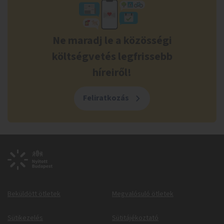
Ne maradj le a közösségi
költségvetés legfrissebb
híreiről!
Feliratkozás
Beküldött ötletek
Megvalósuló ötletek
Sütikezelés
Sütitájékoztató