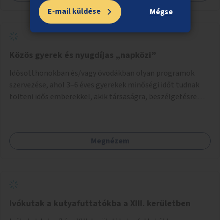
E-mail küldése
Mégse
Közös gyerek és nyugdíjas „napközi”
Idősotthonokban és/vagy óvodákban olyan programok
szervezése, ahol 3–6 éves gyerekek minőségi időt tudnak
tölteni idős emberekkel, akik társaságra, beszélgetésre
vágynak.
Megnézem
Ivókutak a kutyafuttatókba a XIII. kerületben