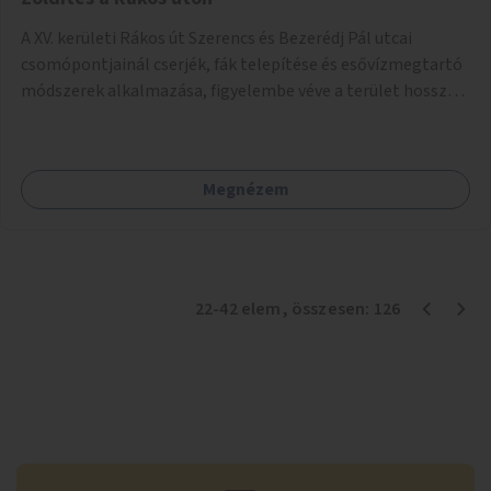
A XV. kerületi Rákos út Szerencs és Bezerédj Pál utcai
csomópontjainál cserjék, fák telepítése és esővízmegtartó
módszerek alkalmazása, figyelembe véve a terület hosszú
távú átalakítási terveit.
Megnézem
22
-
42
elem
, összesen:
126