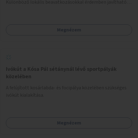
Különböző lokális beavatkozásokkal érdemben javítható
az útszakaszon a kerékpáros közlekedés biztonsága már
azt megelőzően, hogy többéves távlatban sor kerülne az út
teljes körű, komplex felújítására.
Megnézem
Ivókút a Kósa Pál sétánynál lévő sportpályák
közelében
A felújított kosárlabda- és focipálya közelében szükséges
ivókút kialakítása.
Megnézem