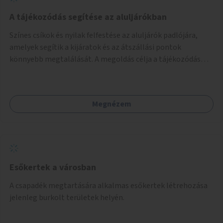
A tájékozódás segítése az aluljárókban
Színes csíkok és nyilak felfestése az aluljárók padlójára,
amelyek segítik a kijáratok és az átszállási pontok
könnyebb megtalálását. A megoldás célja a tájékozódás
egyszerűsítése, különösen a kevésbé gyakran közlekedők és
a turisták számára, nemzetközi jó gyakorlatok alapján.
Megnézem
Esőkertek a városban
A csapadék megtartására alkalmas esőkertek létrehozása
jelenleg burkolt területek helyén.