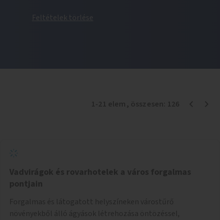
Feltételek törlése
1
-
21
elem
, összesen:
126
Vadvirágok és rovarhotelek a város forgalmas
pontjain
Forgalmas és látogatott helyszíneken várostűrő
növényekből álló ágyások létrehozása öntözéssel,