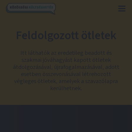
Feldolgozott ötletek
Itt láthatók az eredetileg beadott és
szakmai jóváhagyást kapott ötletek
átdolgozásával, újrafogalmazásával, adott
esetben összevonásával létrehozott
végleges ötletek, amelyek a szavazólapra
kerülhetnek.