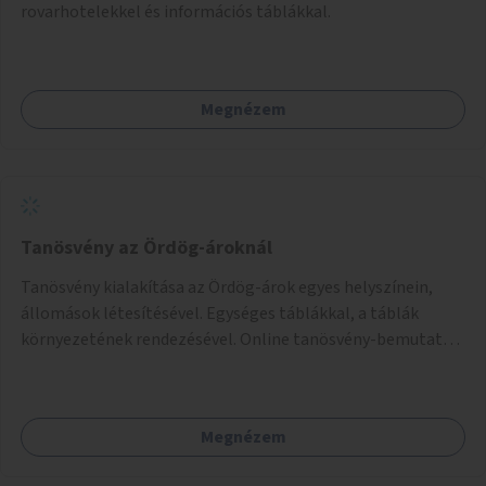
rovarhotelekkel és információs táblákkal.
Megnézem
Tanösvény az Ördög-ároknál
Tanösvény kialakítása az Ördög-árok egyes helyszínein,
állomások létesítésével. Egységes táblákkal, a táblák
környezetének rendezésével. Online tanösvény-bemutató
felület kialakítása.
Megnézem