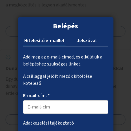
a megközelítés is legyen akadálymentes.
Belépés
Megnézem
Hitelesítő e-maillel
Jelszóval
Add meg az e-mail-címed, és elküldjük a
belépéshez szükséges linket.
Dunavirágok védelme kék fényű fénysorompókkal
A csillaggal jelölt mezők kitöltése
Egy dunai hídra kék fényű fénysorompók telepítése a
kötelező
dunavirágok (kérészek rendjébe tartozó rovar) védelme
érdekében. A speciális, kék fényű LED-lámpák
E-mail-cím: *
felszerelésének célja, hogy a rajzó kérészeket a vízfelszín
felett tartsák, megakadályozva, hogy a hidak úttestjére
repüljenek, és ott rakják le petéiket.
Megnézem
Adatkezelési tájékoztató