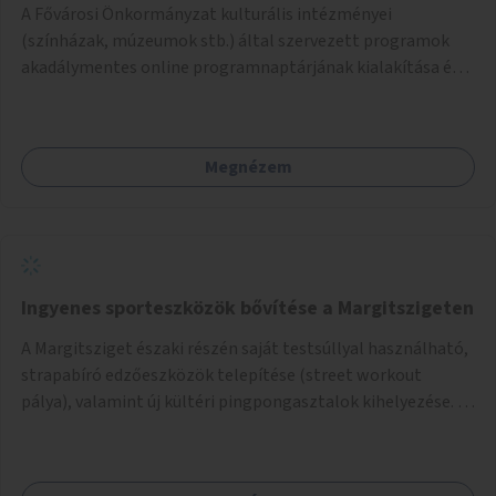
A Fővárosi Önkormányzat kulturális intézményei
(színházak, múzeumok stb.) által szervezett programok
akadálymentes online programnaptárjának kialakítása és
működtetése. Átfogó és naprakész tartalommal.
Megnézem
Ingyenes sporteszközök bővítése a Margitszigeten
A Margitsziget északi részén saját testsúllyal használható,
strapabíró edzőeszközök telepítése (street workout
pálya), valamint új kültéri pingpongasztalok kihelyezése. A
meglévő fitneszterület jelenleg alig felszerelt, így
kihasználatlan. A pingpongasztalok telepítésével egy
népszerű, ingyenes sportolási lehetőség válna elérhetővé a