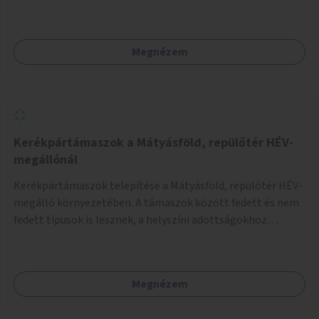
Megnézem
Kerékpártámaszok a Mátyásföld, repülőtér HÉV-
megállónál
Kerékpártámaszok telepítése a Mátyásföld, repülőtér HÉV-
megálló környezetében. A támaszok között fedett és nem
fedett típusok is lesznek, a helyszíni adottságokhoz
igazodva.
Megnézem