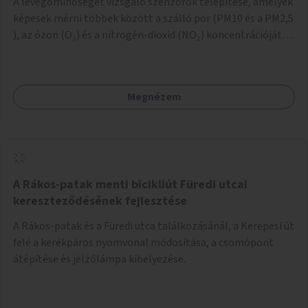
A levegőminőséget vizsgáló szenzorok telepítése, amelyek
képesek mérni többek között a szálló por (PM10 és a PM2,5
), az ózon (O₃) és a nitrogén-dioxid (NO₂) koncentrációját,
valamint meteorológiai paramétereket, például a
szélsebességet, a szélirányt, a hőmérsékletet vagy a relatív
páratartalmat. A gyűjtött adatok egy online platformon
Megnézem
(webes felület és mobilalkalmazás) lennének elérhetők,
térképes megjelenítéssel és időbeli bontásban.
A Rákos-patak menti bicikliút Füredi utcai
kereszteződésének fejlesztése
A Rákos-patak és a Füredi utca találkozásánál, a Kerepesi út
felé a kerékpáros nyomvonal módosítása, a csomópont
átépítése és jelzőlámpa kihelyezése.