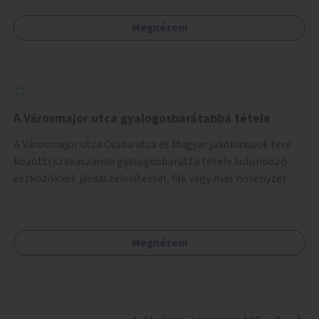
Megnézem
A Városmajor utca gyalogosbarátabbá tétele
A Városmajor utca Csaba utca és Magyar jakobinusok tere
közötti szakaszának gyalogosbaráttá tétele különböző
eszközökkel: járdaszélesítéssel, fák vagy más növényzet
telepítésével (ahol erre lehetőség van), figyelembe véve a
kerékpáros közlekedés biztonságát is.
Megnézem