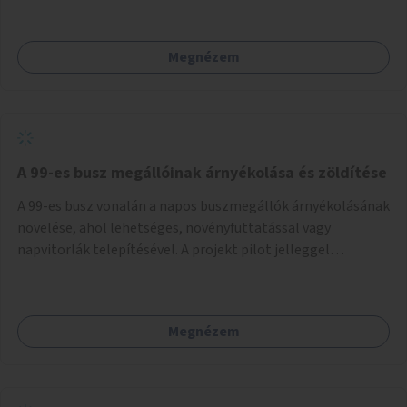
Megnézem
A 99-es busz megállóinak árnyékolása és zöldítése
A 99-es busz vonalán a napos buszmegállók árnyékolásának
növelése, ahol lehetséges, növényfuttatással vagy
napvitorlák telepítésével. A projekt pilot jelleggel
valósulna meg, a helyszíni adottságok figyelembevételével.
Megnézem