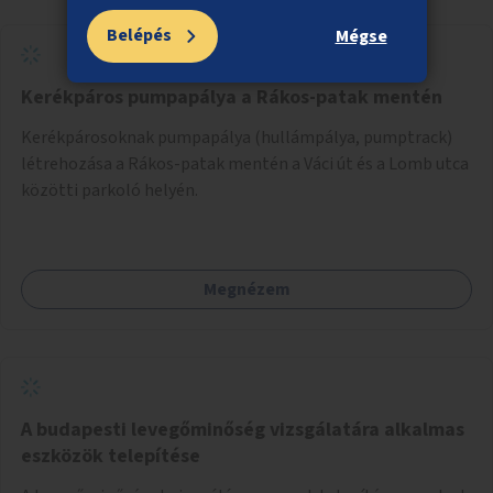
Belépés
Mégse
Kerékpáros pumpapálya a Rákos-patak mentén
Kerékpárosoknak pumpapálya (hullámpálya, pumptrack)
létrehozása a Rákos-patak mentén a Váci út és a Lomb utca
közötti parkoló helyén.
Megnézem
A budapesti levegőminőség vizsgálatára alkalmas
eszközök telepítése