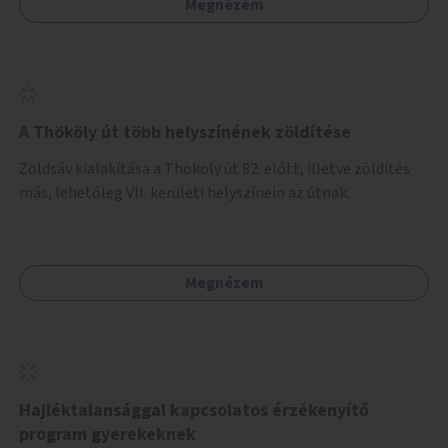
Megnézem
sziget északi felén, ahol jelenleg egyetlen asztal sem
található.
A Thököly út több helyszínének zöldítése
Zöldsáv kialakítása a Thököly út 82. előtt, illetve zöldítés
más, lehetőleg VII. kerületi helyszínein az útnak.
Megnézem
Hajléktalansággal kapcsolatos érzékenyítő
program gyerekeknek