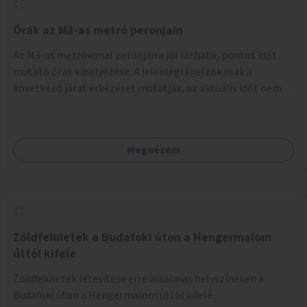
Órák az M3-as metró peronjain
Az M3-as metróvonal peronjaira jól látható, pontos időt
mutató órák kihelyezése. A jelenlegi kijelzők csak a
következő járat érkezését mutatják, az aktuális időt nem.
Az órák a peronokon várakozók tájékozódását segítenék,
ahogyan az más közösségi tereken is bevett gyakorlat.
Megnézem
Zöldfelületek a Budafoki úton a Hengermalom
úttól kifelé
Zöldfelületek létesítése erre alkalmas helyszíneken a
Budafoki úton a Hengermalom úttól kifelé.