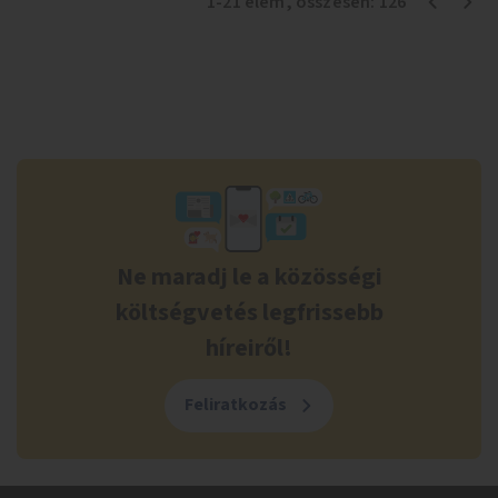
1
-
21
elem
, összesen:
126
Ne maradj le a közösségi
költségvetés legfrissebb
híreiről!
Feliratkozás