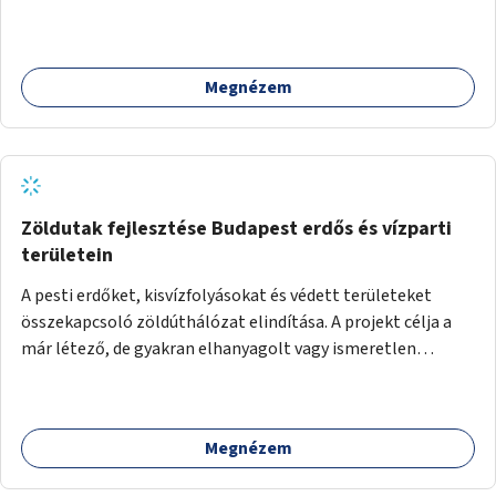
Megnézem
Zöldutak fejlesztése Budapest erdős és vízparti
területein
A pesti erdőket, kisvízfolyásokat és védett területeket
összekapcsoló zöldúthálózat elindítása. A projekt célja a
már létező, de gyakran elhanyagolt vagy ismeretlen
ösvények biztonságosabbá és használhatóbbá tétele,
különösen a közúti átvezetések, csúszós szakaszok és
szűkületek javításával, néhány ponton pedig helyszíni
Megnézem
beavatkozással (pl. táblák kihelyezése, hulladékgyűjtők,
akadálymentesítés). Az útvonalak kijelölése és