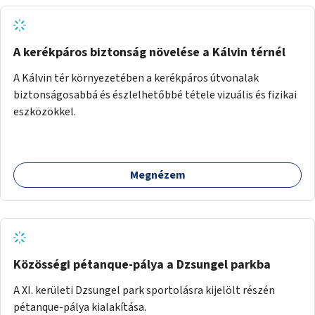
A kerékpáros biztonság növelése a Kálvin térnél
A Kálvin tér környezetében a kerékpáros útvonalak
biztonságosabbá és észlelhetőbbé tétele vizuális és fizikai
eszközökkel.
Megnézem
Közösségi pétanque-pálya a Dzsungel parkba
A XI. kerületi Dzsungel park sportolásra kijelölt részén
pétanque-pálya kialakítása.