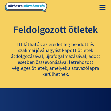
Feldolgozott ötletek
Itt láthatók az eredetileg beadott és
szakmai jóváhagyást kapott ötletek
átdolgozásával, újrafogalmazásával, adott
esetben összevonásával létrehozott
végleges ötletek, amelyek a szavazólapra
kerülhetnek.