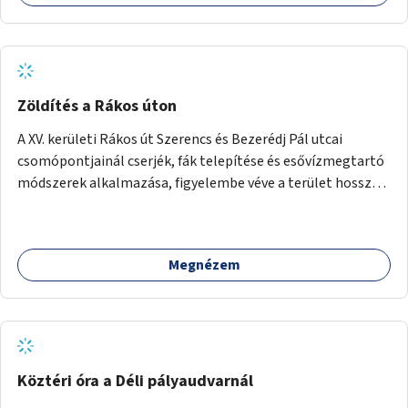
Zöldítés a Rákos úton
A XV. kerületi Rákos út Szerencs és Bezerédj Pál utcai
csomópontjainál cserjék, fák telepítése és esővízmegtartó
módszerek alkalmazása, figyelembe véve a terület hosszú
távú átalakítási terveit.
Megnézem
Köztéri óra a Déli pályaudvarnál