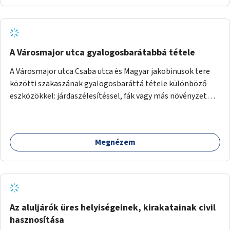
A Városmajor utca gyalogosbarátabbá tétele
A Városmajor utca Csaba utca és Magyar jakobinusok tere
közötti szakaszának gyalogosbaráttá tétele különböző
eszközökkel: járdaszélesítéssel, fák vagy más növényzet
telepítésével (ahol erre lehetőség van), figyelembe véve a
kerékpáros közlekedés biztonságát is.
Megnézem
Az aluljárók üres helyiségeinek, kirakatainak civil
hasznosítása