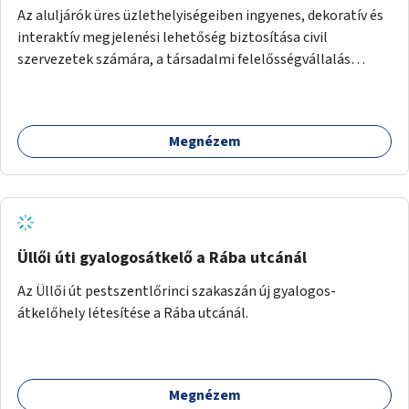
Az aluljárók üres üzlethelyiségeiben ingyenes, dekoratív és
interaktív megjelenési lehetőség biztosítása civil
szervezetek számára, a társadalmi felelősségvállalás
jegyében. A cél, hogy közérdekű, segítő tevékenységeket
mutassanak be látványos, gondolatébresztő formában,
például rajzokkal, kérdésekkel, üzenetküldési lehetőséggel
Megnézem
vagy akciónapokkal – bérleti és közüzemi díjak nélkül, a
jelenlegi elhanyagolt állapot helyett.
Üllői úti gyalogosátkelő a Rába utcánál
Az Üllői út pestszentlőrinci szakaszán új gyalogos-
átkelőhely létesítése a Rába utcánál.
Megnézem