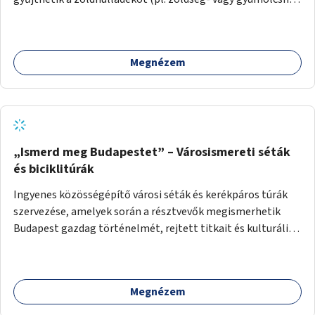
letört gallyak, falevelek), akár aprítási lehetőséggel is. A
fenntartható működés érdekében a lakosok számára
komposztmesteri képzést is biztosítunk. A komposztáló
Megnézem
csak akkor valósulhat meg, ha létrejön egy helyi fenntartó
közösség, amely vállalja a működtetést és a felügyeletet.
„Ismerd meg Budapestet” – Városismereti séták
és biciklitúrák
Ingyenes közösségépítő városi séták és kerékpáros túrák
szervezése, amelyek során a résztvevők megismerhetik
Budapest gazdag történelmét, rejtett titkait és kulturális
értékeit. A város felfedezése összekötve a mozgás
népszerűsítésével mindenki számára nagy élményt
nyújthat.
Megnézem