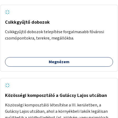
koncepcióterv-szintű összekötése támogatná a
zöldutakon való közlekedést.
Csikkgyűjtő dobozok
Csikkgyűjtő dobozok telepítése forgalmasabb fővárosi
csomópontokra, terekre, megállókba.
Megnézem
Közösségi komposztáló a Gulácsy Lajos utcában
Közösségi komposztáló létesítése a III. kerületben, a
Gulácsy Lajos utcában, ahol a környékbeli lakók legálisan
gyűjthetik a zöldhulladékot (pl. zöldség- vagy gyümölcshéj,