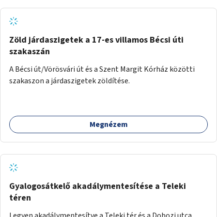
Zöld járdaszigetek a 17-es villamos Bécsi úti
szakaszán
A Bécsi út/Vörösvári út és a Szent Margit Kórház közötti
szakaszon a járdaszigetek zöldítése.
Megnézem
Gyalogosátkelő akadálymentesítése a Teleki
téren
Legyen akadálymentesítve a Teleki tér és a Dobozi utca