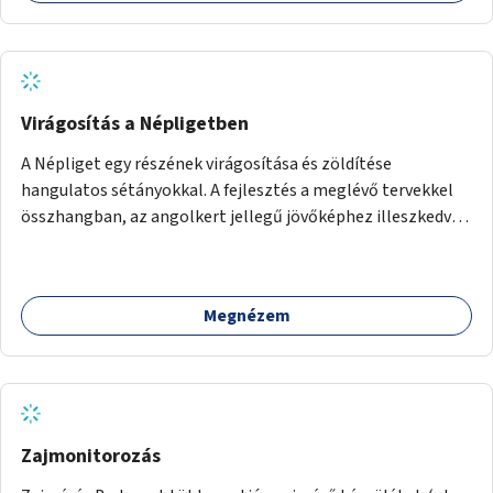
Virágosítás a Népligetben
A Népliget egy részének virágosítása és zöldítése
hangulatos sétányokkal. A fejlesztés a meglévő tervekkel
összhangban, az angolkert jellegű jövőképhez illeszkedve
valósulhat meg.
Megnézem
Zajmonitorozás