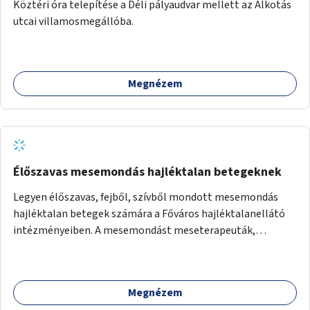
Köztéri óra telepítése a Déli pályaudvar mellett az Alkotás
utcai villamosmegállóba.
Megnézem
Élőszavas mesemondás hajléktalan betegeknek
Legyen élőszavas, fejből, szívből mondott mesemondás
hajléktalan betegek számára a Főváros hajléktalanellátó
intézményeiben. A mesemondást meseterapeuták,
művészetterapeuták, mesemondó végzettségű emberek
végeznék.
Megnézem