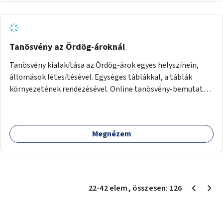
Tanösvény az Ördög-ároknál
Tanösvény kialakítása az Ördög-árok egyes helyszínein,
állomások létesítésével. Egységes táblákkal, a táblák
környezetének rendezésével. Online tanösvény-bemutató
felület kialakítása.
Megnézem
22
-
42
elem
, összesen:
126