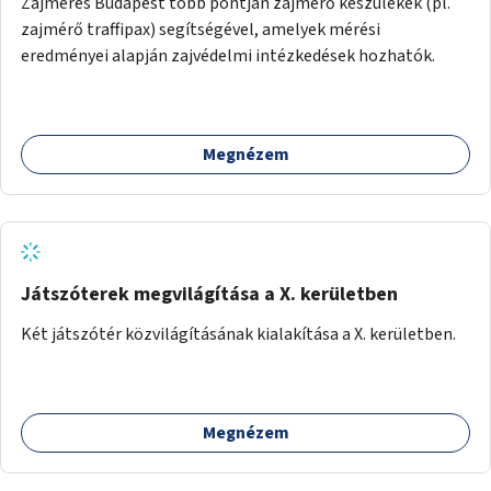
Zajmérés Budapest több pontján zajmérő készülékek (pl.
zajmérő traffipax) segítségével, amelyek mérési
eredményei alapján zajvédelmi intézkedések hozhatók.
Megnézem
Játszóterek megvilágítása a X. kerületben
Két játszótér közvilágításának kialakítása a X. kerületben.
Megnézem