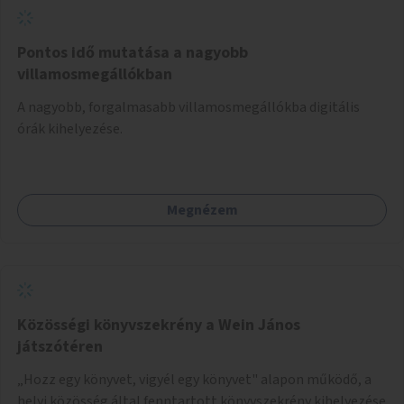
Pontos idő mutatása a nagyobb
villamosmegállókban
A nagyobb, forgalmasabb villamosmegállókba digitális
órák kihelyezése.
Megnézem
Közösségi könyvszekrény a Wein János
játszótéren
„Hozz egy könyvet, vigyél egy könyvet" alapon működő, a
helyi közösség által fenntartott könyvszekrény kihelyezése