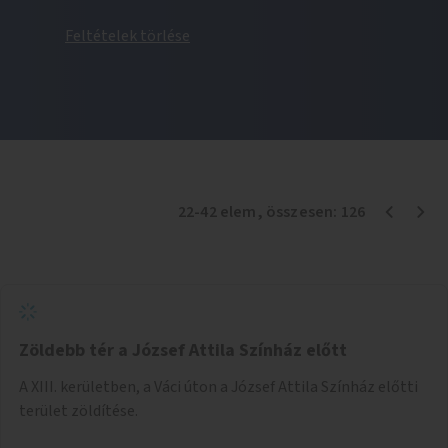
Feltételek törlése
22
-
42
elem
, összesen:
126
Zöldebb tér a József Attila Színház előtt
A XIII. kerületben, a Váci úton a József Attila Színház előtti
terület zöldítése.