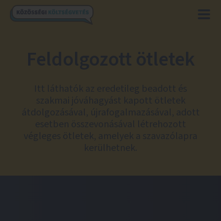
Feldolgozott ötletek
Itt láthatók az eredetileg beadott és
szakmai jóváhagyást kapott ötletek
átdolgozásával, újrafogalmazásával, adott
esetben összevonásával létrehozott
végleges ötletek, amelyek a szavazólapra
kerülhetnek.