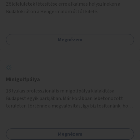
Zöldfelületek létesítése erre alkalmas helyszíneken a
Budafoki úton a Hengermalom úttól kifelé.
Megnézem
Minigolfpálya
18 lyukas professzionális minigolfpálya kialakítása
Budapest egyik parkjában. Már korábban lebetonozott
területen történne a megvalósítás, így biztosítanánk, hogy
ne vesszen el további zöldfelület.
Megnézem