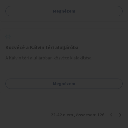
páratartalmat. A gyűjtött adatok egy online platformon
Megnézem
(webes felület és mobilalkalmazás) lennének elérhetők,
térképes megjelenítéssel és időbeli bontásban.
Közvécé a Kálvin téri aluljáróba
A Kálvin téri aluljáróban közvécé kialakítása.
Megnézem
22
-
42
elem
, összesen:
126