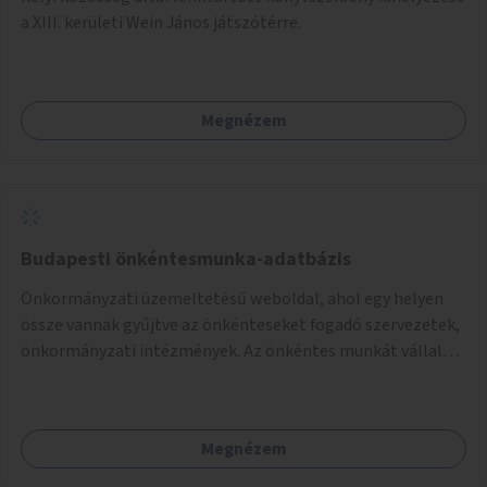
a XIII. kerületi Wein János játszótérre.
Megnézem
Budapesti önkéntesmunka-adatbázis
Önkormányzati üzemeltetésű weboldal, ahol egy helyen
össze vannak gyűjtve az önkénteseket fogadó szervezetek,
önkormányzati intézmények. Az önkéntes munkát vállalók
így könnyen kereshetnek helyszín és/vagy intézmény,
illetve a munka jellege alapján, és kapcsolatba tudnak lépni
az önkénteseket fogadó szervezetekkel. Maga az önkéntes
Megnézem
munka már az önkormányzattól függetlenül folyna, az
önkormányzat a weboldal üzemeltetését és