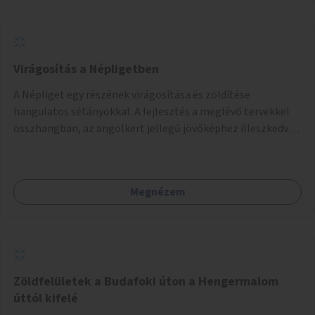
Virágosítás a Népligetben
A Népliget egy részének virágosítása és zöldítése
hangulatos sétányokkal. A fejlesztés a meglévő tervekkel
összhangban, az angolkert jellegű jövőképhez illeszkedve
valósulhat meg.
Megnézem
Zöldfelületek a Budafoki úton a Hengermalom
úttól kifelé