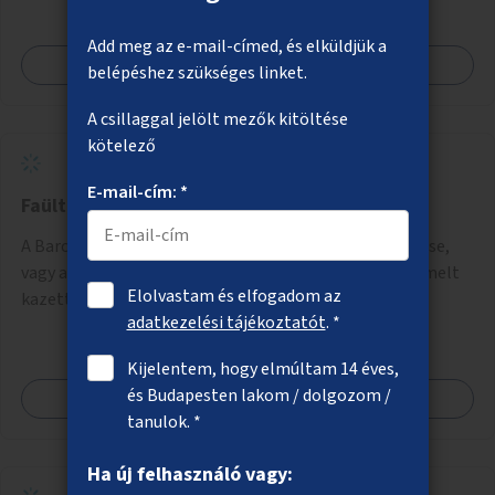
Add meg az e-mail-címed, és elküldjük a
Megnézem
belépéshez szükséges linket.
A csillaggal jelölt mezők kitöltése
kötelező
E-mail-cím: *
Faültetés, zöldítés a Baross utcában
A Baross utca Nagykörúton kívüli szakaszán fák ültetése,
vagy ahol erre a közművek miatt nincs lehetőség, kiemelt
Elolvastam és elfogadom az
kazettás évelőágyások létrehozása.
adatkezelési tájékoztatót
. *
Kijelentem, hogy elmúltam 14 éves,
és Budapesten lakom / dolgozom /
Megnézem
tanulok. *
Ha új felhasználó vagy: