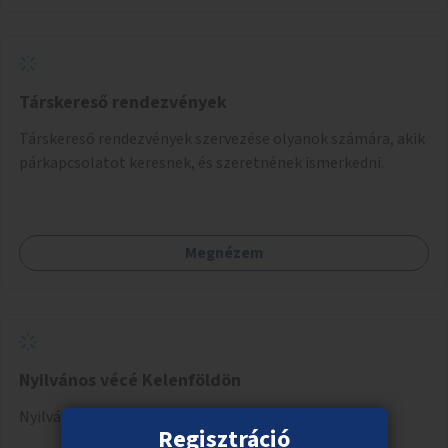
Társkereső rendezvények
Társkereső rendezvények szervezése olyanok számára, akik
párkapcsolatot keresnek, és szeretnének ismerkedni.
Megnézem
Nyilvános vécé Kelenföldön
Nyilvános vécé kialakítása Kelenföld vasútállomásnál.
Regisztráció