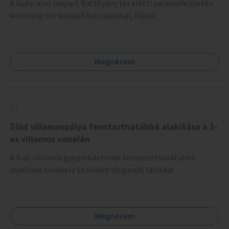
A budai alsó rakpart Batthyány tér előtti parkolófelületén
közösségi tér kialakítása padokkal, fákkal.
Megnézem
Zöld villamospálya fenntarthatóbbá alakítása a 3-
as villamos vonalán
A 3-as villamos gyepfelületének környezetbarátabbá
alakítása biodiverz és kisebb vízigényű fajokkal.
Megnézem