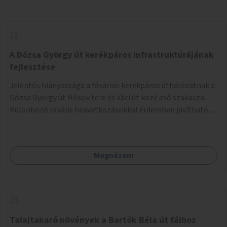
A Dózsa György út kerékpáros infrastruktúrájának
fejlesztése
Jelentős hiányossága a fővárosi kerékpáros úthálózatnak a
Dózsa György út Hősök tere és Váci út közé eső szakasza.
Különböző lokális beavatkozásokkal érdemben javítható
az útszakaszon a kerékpáros közlekedés biztonsága már
azt megelőzően, hogy többéves távlatban sor kerülne az út
teljes körű, komplex felújítására.
Megnézem
Talajtakaró növények a Bartók Béla út fáihoz