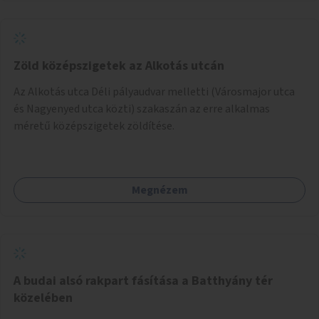
népszerűsítését végezné, amelynek kiemelt része lenne az
adatok naprakészen tartása.
Zöld középszigetek az Alkotás utcán
Az Alkotás utca Déli pályaudvar melletti (Városmajor utca
és Nagyenyed utca közti) szakaszán az erre alkalmas
méretű középszigetek zöldítése.
Megnézem
A budai alsó rakpart fásítása a Batthyány tér
közelében