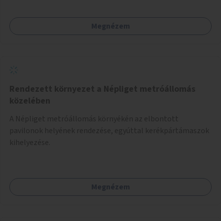
Megnézem
Rendezett környezet a Népliget metróállomás
közelében
A Népliget metróállomás környékén az elbontott
pavilonok helyének rendezése, egyúttal kerékpártámaszok
kihelyezése.
Megnézem