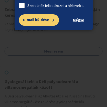
Szeretnék feliratkozni a hírlevélre.
Zebra az Örs vezér terén a Nagy Lajos király útján
keresztül
E-mail küldése
Mégse
Zebra kialakítása az Örs vezér tere csomópontban a Nagy
Lajos király útján keresztül.
Megnézem
Gyalogosátkelő a Déli pályaudvarnál a
villamosmegállók között
A Déli pályaudvarnál az Alkotás utcai és Krisztina körúti
villamosmegállók összekötése gyalogosátkelők