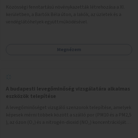
Közösségi fenntartású növénykazetták létrehozása a XI.
kerületben, a Bartók Béla úton, a lakók, az üzletek és a
vendéglátóhelyek együttműködésével.
Megnézem
A budapesti levegőminőség vizsgálatára alkalmas
eszközök telepítése
A levegőminőséget vizsgáló szenzorok telepítése, amelyek
képesek mérni többek között a szálló por (PM10 és a PM2,5
), az ózon (O₃) és a nitrogén-dioxid (NO₂) koncentrációját,
valamint meteorológiai paramétereket, például a
szélsebességet, a szélirányt, a hőmérsékletet vagy a relatív