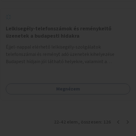
Lelkisegély-telefonszámok és reménykeltő
üzenetek a budapesti hidakra
Éjjel-nappal elérhető lelkisegély-szolgálatok
telefonszámai és reményt adó üzenetek kihelyezése
Budapest hídjain jól látható helyekre, valamint a
lelkisegély-vonalakat fenntartó szervezetek támogatása,
hogy legyen kapacitásuk a növekvő számú hívások
fogadására.
Megnézem
22
-
42
elem
, összesen:
126