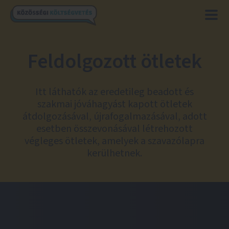
Feldolgozott ötletek
Itt láthatók az eredetileg beadott és
szakmai jóváhagyást kapott ötletek
átdolgozásával, újrafogalmazásával, adott
esetben összevonásával létrehozott
végleges ötletek, amelyek a szavazólapra
kerülhetnek.