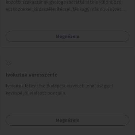
közötti szakaszának gyalogosbaráttá tétele különböző
eszközökkel: járdaszélesítéssel, fák vagy más növényzet
telepítésével (ahol erre lehetőség van), figyelembe véve a
kerékpáros közlekedés biztonságát is.
Megnézem
Ivókutak városszerte
Ivókutak létesítése Budapest vízvételi lehetőséggel
kevésbé jól ellátott pontjain.
Megnézem