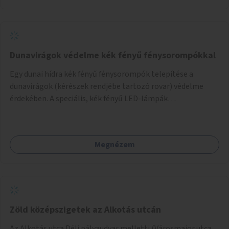
Dunavirágok védelme kék fényű fénysorompókkal
Egy dunai hídra kék fényű fénysorompók telepítése a
dunavirágok (kérészek rendjébe tartozó rovar) védelme
érdekében. A speciális, kék fényű LED-lámpák
felszerelésének célja, hogy a rajzó kérészeket a vízfelszín
felett tartsák, megakadályozva, hogy a hidak úttestjére
repüljenek, és ott rakják le petéiket.
Megnézem
Zöld középszigetek az Alkotás utcán
Az Alkotás utca Déli pályaudvar melletti (Városmajor utca