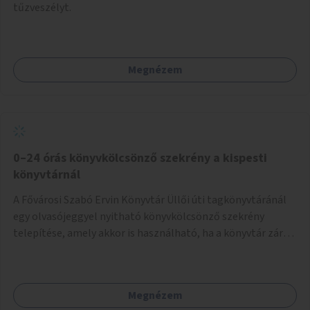
tűzveszélyt.
Megnézem
0–24 órás könyvkölcsönző szekrény a kispesti
könyvtárnál
A Fővárosi Szabó Ervin Könyvtár Üllői úti tagkönyvtáránál
egy olvasójeggyel nyitható könyvkölcsönző szekrény
telepítése, amely akkor is használható, ha a könyvtár zárva
van.
Megnézem