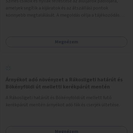
Színes csíkok és nyilak felfestése az aluljárók padlójára,
amelyek segítik a kijáratok és az átszállási pontok
könnyebb megtalálását. A megoldás célja a tájékozódás
egyszerűsítése, különösen a kevésbé gyakran közlekedők és
a turisták számára, nemzetközi jó gyakorlatok alapján.
Megnézem
Árnyékot adó növényzet a Rákosligeti határút és
Bökényföldi út melletti kerékpárút mentén
A Rákosligeti határút és Bökényföldi út mellett futó
kerékpárút mentén árnyékot adó fák és cserjék ültetése.
Megnézem