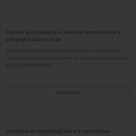
Taktilis sáv kialakítása siketvak embereknek a
Diószegi Sámuel utcán
A siketvak közlekedők segítése érdekében létesüljenek
taktilis sávok a Diószegi Sámuel utcán, különös tekintettel
a gyalogosátkelőknél.
Megnézem
Játszóterek megvilágítása a X. kerületben