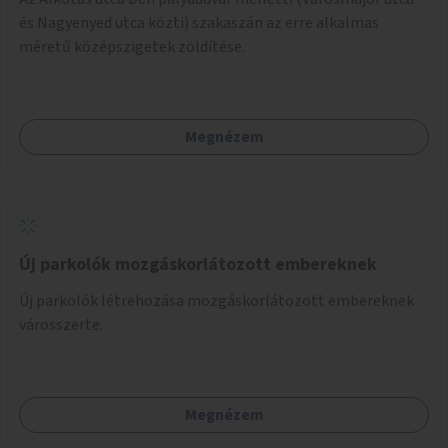
és Nagyenyed utca közti) szakaszán az erre alkalmas
méretű középszigetek zöldítése.
Megnézem
Új parkolók mozgáskorlátozott embereknek
Új parkolók létrehozása mozgáskorlátozott embereknek
városszerte.
Megnézem