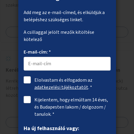
szakaszon a járdaszigetek zöldítése.
Add meg az e-mail-címed, és elküldjük a
belépéshez szükséges linket.
Megnézem
A csillaggal jelölt mezők kitöltése
kötelező
E-mail-cím: *
Kerékpáros pumpapálya a Rákos-patak mentén
Elolvastam és elfogadom az
Kerékpárosoknak pumpapálya (hullámpálya, pumptrack)
adatkezelési tájékoztatót
. *
létrehozása a Rákos-patak mentén a Váci út és a Lomb utca
közötti parkoló helyén.
Kijelentem, hogy elmúltam 14 éves,
és Budapesten lakom / dolgozom /
tanulok. *
Megnézem
Ha új felhasználó vagy: