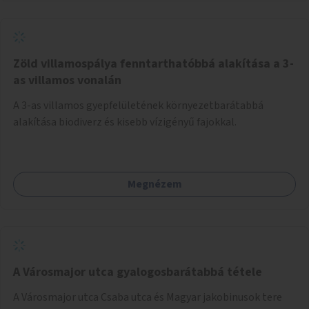
Zöld villamospálya fenntarthatóbbá alakítása a 3-
as villamos vonalán
A 3-as villamos gyepfelületének környezetbarátabbá
alakítása biodiverz és kisebb vízigényű fajokkal.
Megnézem
A Városmajor utca gyalogosbarátabbá tétele
A Városmajor utca Csaba utca és Magyar jakobinusok tere