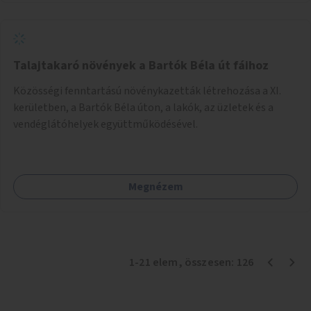
Talajtakaró növények a Bartók Béla út fáihoz
Közösségi fenntartású növénykazetták létrehozása a XI.
kerületben, a Bartók Béla úton, a lakók, az üzletek és a
vendéglátóhelyek együttműködésével.
Megnézem
1
-
21
elem
, összesen:
126