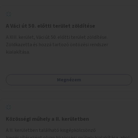
A Váci út 50. előtti terület zöldítése
A XIII. kerület, Váci út 50. előtti terület zöldítése.
Zöldkazetta és hozzá tartozó öntözési rendszer
kialakítása.
Megnézem
Közösségi műhely a II. kerületben
A II. kerületben található kisgépkölcsönző
kiegészítéseként olyan közösségi műhely kialakítása, ahol