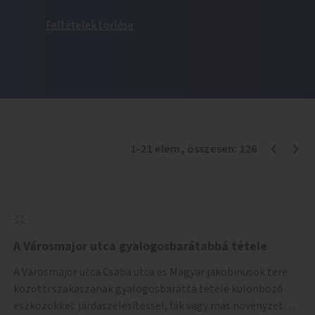
Feltételek törlése
1
-
21
elem
, összesen:
126
A Városmajor utca gyalogosbarátabbá tétele
A Városmajor utca Csaba utca és Magyar jakobinusok tere
közötti szakaszának gyalogosbaráttá tétele különböző
eszközökkel: járdaszélesítéssel, fák vagy más növényzet