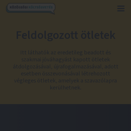
Feldolgozott ötletek
Itt láthatók az eredetileg beadott és
szakmai jóváhagyást kapott ötletek
átdolgozásával, újrafogalmazásával, adott
esetben összevonásával létrehozott
végleges ötletek, amelyek a szavazólapra
kerülhetnek.