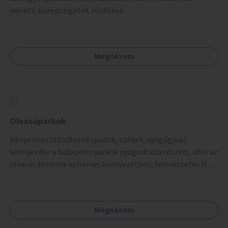
méretű középszigetek zöldítése.
Megnézem
Olvasóparkok
Kényelmes ülőbútorok (padok, székek, nyugágyak)
kihelyezése a budapesti parkok nyugodtabb részein, ahol az
olvasás élménye kellemes környezetben, természetes fény
mellett valósulhat meg. Árnyékolással, valamint
könyvcserepolcokkal kiegészítve ezek a terek lehetőséget
adnának a kikapcsolódásra, az olvasás népszerűsítésére.
Megnézem