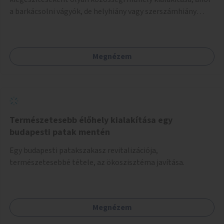
a barkácsolni vágyók, de helyhiány vagy szerszámhiány
miatt hátrányból indulók megtalálhatják a számukra
megfelelő helyet.
Megnézem
Természetesebb élőhely kialakítása egy
budapesti patak mentén
Egy budapesti patakszakasz revitalizációja,
természetesebbé tétele, az ökoszisztéma javítása.
Megnézem