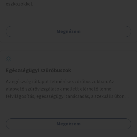
eszközökkel.
Megnézem
Egészségügyi szűrőbuszok
Az egészségi állapot felmérése szűrőbuszokban. Az
alapvető szűrővizsgálatok mellett elérhető lenne
felvilágosítás, egészségügyi tanácsadás, a szexuális úton
terjedő betegségek szűrése és a szenvedélybetegek
támogatása.
Megnézem