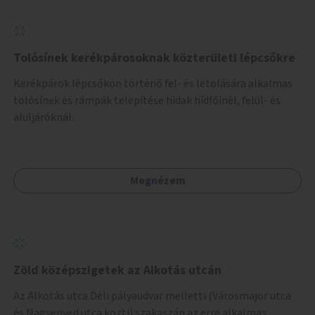
Tolósínek kerékpárosoknak közterületi lépcsőkre
Kerékpárok lépcsőkön történő fel- és letolására alkalmas
tolósínek és rámpák telepítése hidak hídfőinél, felül- és
aluljáróknál.
Megnézem
Zöld középszigetek az Alkotás utcán
Az Alkotás utca Déli pályaudvar melletti (Városmajor utca
és Nagyenyed utca közti) szakaszán az erre alkalmas