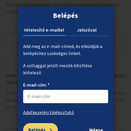
A felújított kosárlabda- és focipálya közelében szükséges
ivókút kialakítása.
Belépés
Hitelesítő e-maillel
Jelszóval
Megnézem
Add meg az e-mail-címed, és elküldjük a
belépéshez szükséges linket.
A csillaggal jelölt mezők kitöltése
kötelező
Fedett és zárt kerékpártároló a káposztásmegyeri
lakótelepen
E-mail-cím: *
A káposztásmegyeri lakótelepen jelenleg nem megoldott a
kerékpárok biztonságos tárolása a házak közelében. Ezért
lenne szükség fedett, zárható, közösen használható
Adatkezelési tájékoztató
kerékpártárolók kialakítására, amelyek védelmet nyújtanak
az időjárás viszontagságaival szemben.
Belépés
Mégse