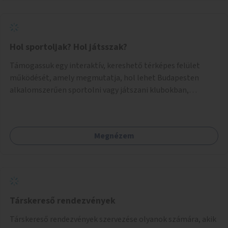
Hol sportoljak? Hol játsszak?
Támogassuk egy interaktív, kereshető térképes felület
működését, amely megmutatja, hol lehet Budapesten
alkalomszerűen sportolni vagy játszani klubokban,
közösségi terekben vagy nyilvános pályákon. A felhasználó
például könnyen megtudhatja, hol tud a környékén jógázni,
bridzsezni, biliárdozni vagy társasjátékozni, és azt is, hogy
Megnézem
ezek mikor érhetők el. A projekt célja, hogy átláthatóvá és
könnyen elérhetővé tegye a város közösségi sport- és
játéklehetőségeit bárki számára, egy már meglévő,
fejlesztett megoldás fenntartásán keresztül.
Társkereső rendezvények
Társkereső rendezvények szervezése olyanok számára, akik