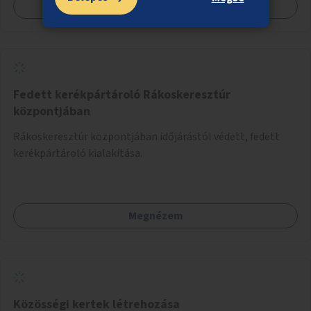
Megnézem
Fedett kerékpártároló Rákoskeresztúr
központjában
Rákoskeresztúr központjában időjárástól védett, fedett
kerékpártároló kialakítása.
Megnézem
Közösségi kertek létrehozása