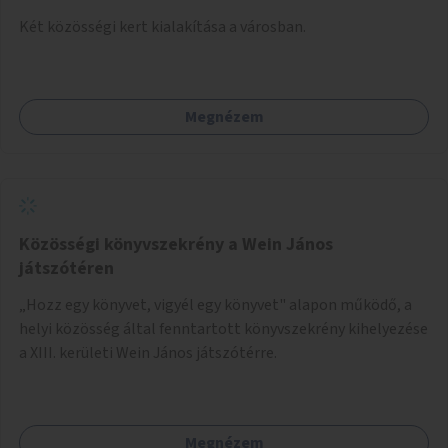
Két közösségi kert kialakítása a városban.
Megnézem
Közösségi könyvszekrény a Wein János
játszótéren
„Hozz egy könyvet, vigyél egy könyvet" alapon működő, a
helyi közösség által fenntartott könyvszekrény kihelyezése
a XIII. kerületi Wein János játszótérre.
Megnézem