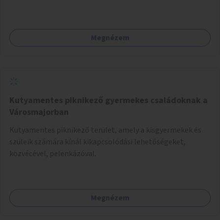
telepítésével (ahol erre lehetőség van), figyelembe véve a
kerékpáros közlekedés biztonságát is.
Megnézem
Kutyamentes piknikező gyermekes családoknak a
Városmajorban
Kutyamentes piknikező terület, amely a kisgyermekek és
szüleik számára kínál kikapcsolódási lehetőségeket,
közvécével, pelenkázóval.
Megnézem