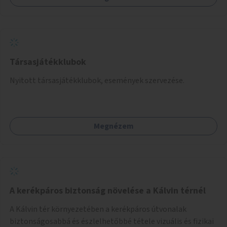
Társasjátékklubok
Nyitott társasjátékklubok, események szervezése.
Megnézem
A kerékpáros biztonság növelése a Kálvin térnél
A Kálvin tér környezetében a kerékpáros útvonalak
biztonságosabbá és észlelhetőbbé tétele vizuális és fizikai