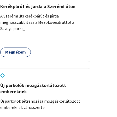
végezné, amelynek kiemelt része lenne az
Kerékpárút és járda a Szerémi úton
adatok naprakészen tartása.
A Szerémi úti kerékpárút és járda
meghosszabbítása a Mezőkövesdi úttól a
Savoya parkig.
Megnézem
Új parkolók mozgáskorlátozott
embereknek
Új parkolók létrehozása mozgáskorlátozott
embereknek városszerte.