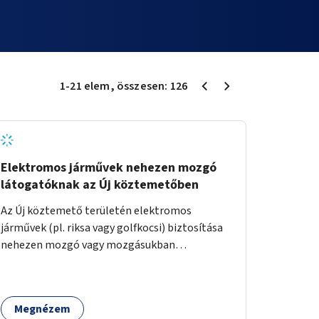
1
-
21
elem
, összesen:
126
Elektromos járművek nehezen mozgó
látogatóknak az Új köztemetőben
Az Új köztemető területén elektromos
járművek (pl. riksa vagy golfkocsi) biztosítása
nehezen mozgó vagy mozgásukban
korlátozott látogatók számára. A járművek a
temetőkapu és a megadott sírhely között
közlekednének.
Megnézem