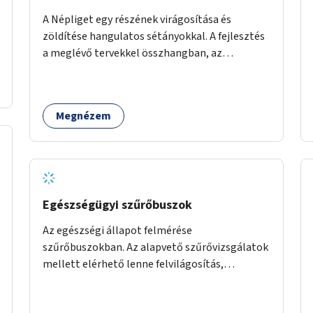
A Népliget egy részének virágosítása és
zöldítése hangulatos sétányokkal. A fejlesztés
a meglévő tervekkel összhangban, az
angolkert jellegű jövőképhez illeszkedve
valósulhat meg.
Megnézem
Egészségügyi szűrőbuszok
Az egészségi állapot felmérése
szűrőbuszokban. Az alapvető szűrővizsgálatok
mellett elérhető lenne felvilágosítás,
egészségügyi tanácsadás, a szexuális úton
terjedő betegségek szűrése és a