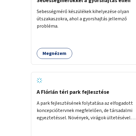
Sebességmérőkkel a gyorshajtás ellen
Sebességmérő készülékek kihelyezése olyan
útszakaszokra, ahol a gyorshajtás jellemző
probléma.
Megnézem
A Flórián téri park fejlesztése
A park fejlesztésének folytatása az elfogadott
koncepciótervnek megfelelően, de társadalmi
egyeztetéssel. Növények, virágok ültetésével, a
sétány felújításával, természetes burkolatú
futókör létrehozásával sokat javulhatna a park