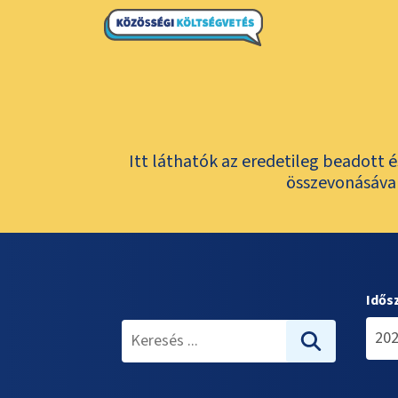
Itt láthatók az eredetileg beadott 
összevonásával
Idős