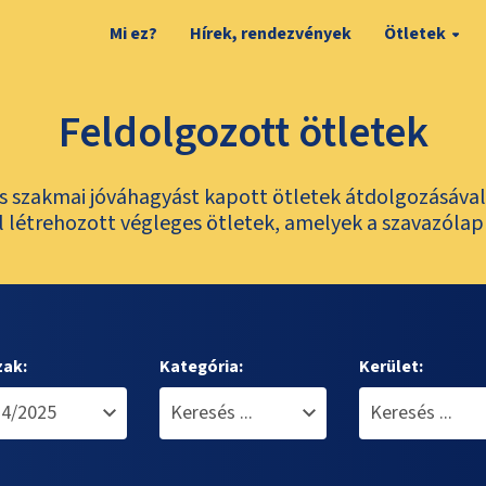
Mi ez?
Hírek, rendezvények
Ötletek
Feldolgozott ötletek
és szakmai jóváhagyást kapott ötletek átdolgozásáva
 létrehozott végleges ötletek, amelyek a szavazólap
zak:
Kategória:
Kerület: