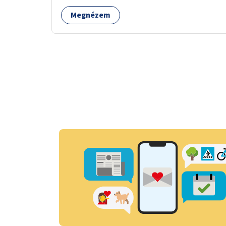
minősége.
Megnézem