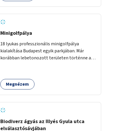
Minigolfpálya
18 lyukas professzionális minigolfpálya
kialakítása Budapest egyik parkjában. Már
korábban lebetonozott területen történne a
megvalósítás, így biztosítanánk, hogy ne
vesszen el további zöldfelület.
Megnézem
Biodiverz ágyás az Illyés Gyula utca
elválasztósávjában