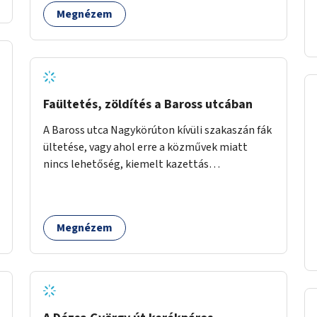
szenvedélybetegek támogatása.
Megnézem
Faültetés, zöldítés a Baross utcában
A Baross utca Nagykörúton kívüli szakaszán fák
ültetése, vagy ahol erre a közművek miatt
nincs lehetőség, kiemelt kazettás
évelőágyások létrehozása.
Megnézem