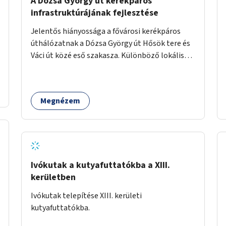
A Dózsa György út kerékpáros
infrastruktúrájának fejlesztése
Jelentős hiányossága a fővárosi kerékpáros
úthálózatnak a Dózsa György út Hősök tere és
Váci út közé eső szakasza. Különböző lokális
beavatkozásokkal érdemben javítható az
útszakaszon a kerékpáros közlekedés
biztonsága már azt megelőzően, hogy
Megnézem
többéves távlatban sor kerülne az út teljes
körű, komplex felújítására.
Ivókutak a kutyafuttatókba a XIII.
kerületben
Ivókutak telepítése XIII. kerületi
kutyafuttatókba.