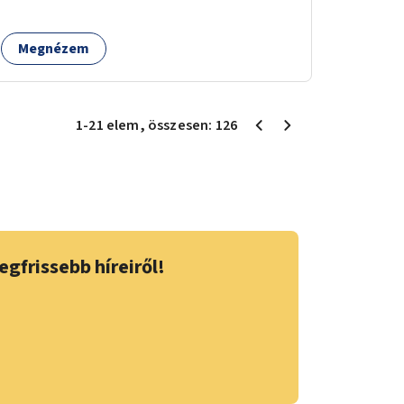
Megnézem
1
-
21
elem
, összesen:
126
egfrissebb híreiről!