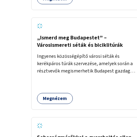
úttestjére repüljenek, és ott rakják le petéiket.
„Ismerd meg Budapestet” –
Városismereti séták és biciklitúrák
Ingyenes közösségépítő városi séták és
kerékpáros túrák szervezése, amelyek során a
résztvevők megismerhetik Budapest gazdag
történelmét, rejtett titkait és kulturális
értékeit. A város felfedezése összekötve a
mozgás népszerűsítésével mindenki számára
Megnézem
nagy élményt nyújthat.