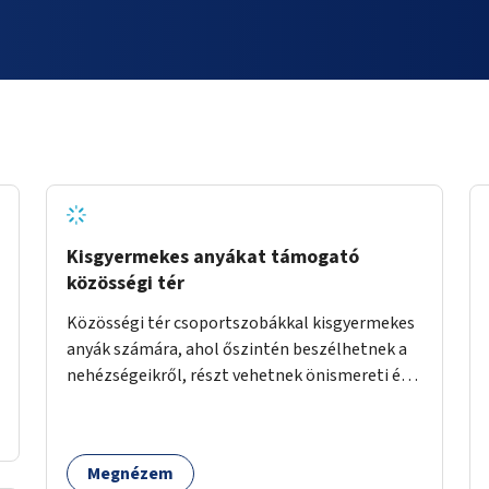
Kisgyermekes anyákat támogató
közösségi tér
Közösségi tér csoportszobákkal kisgyermekes
anyák számára, ahol őszintén beszélhetnek a
nehézségeikről, részt vehetnek önismereti és
regeneráló foglalkozásokon (pl. gyógytorna,
jóga, terápia), miközben a gyerekek
biztonságban játszhatnak.
Megnézem