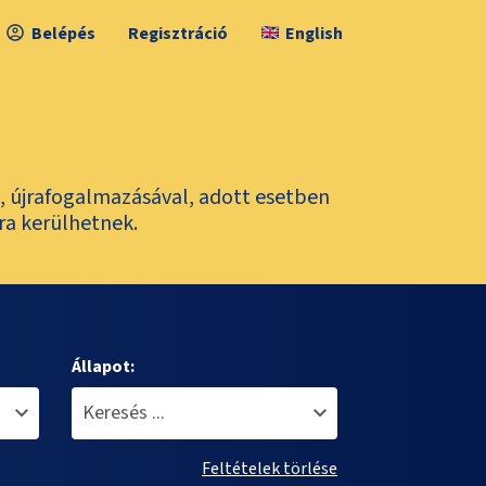
Belépés
Regisztráció
English
l, újrafogalmazásával, adott esetben
ra kerülhetnek.
Állapot:
Feltételek törlése