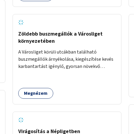
Zöldebb buszmegállók a Városliget
környezetében
A Városliget körüli utcákban található
buszmegállók árnyékolása, kiegészítése kevés
karbantartást igénylő, gyorsan növekvő
zöldnövényzettel.
Megnézem
Virágosítás a Népligetben