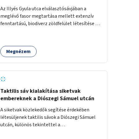
Az Illyés Gyula utca elválasztósávjában a
meglévő fasor megtartása mellett extenzív
fenntartású, biodiverz zöldfelület létesítése a
jelenlegi gyep helyén.
Megnézem
Taktilis sáv kialakítása siketvak
embereknek a Diószegi Sámuel utcán
A siketvak közlekedők segítése érdekében
létesüljenek taktilis sávok a Diószegi Sámuel
utcán, különös tekintettel a
gyalogosátkelőknél.