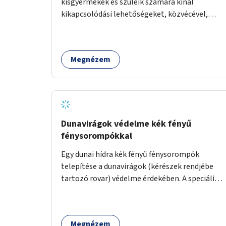
kisgyermekek és szüleik számára kínál
kikapcsolódási lehetőségeket, közvécével,
pelenkázóval.
Megnézem
Dunavirágok védelme kék fényű
fénysorompókkal
Egy dunai hídra kék fényű fénysorompók
telepítése a dunavirágok (kérészek rendjébe
tartozó rovar) védelme érdekében. A speciális,
kék fényű LED-lámpák felszerelésének célja,
hogy a rajzó kérészeket a vízfelszín felett
tartsák, megakadályozva, hogy a hidak
Megnézem