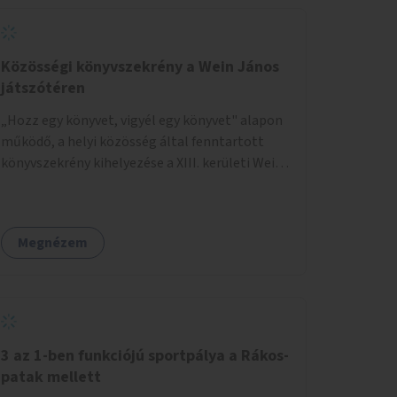
Közösségi könyvszekrény a Wein János
játszótéren
„Hozz egy könyvet, vigyél egy könyvet" alapon
működő, a helyi közösség által fenntartott
könyvszekrény kihelyezése a XIII. kerületi Wein
János játszótérre.
Megnézem
3 az 1-ben funkciójú sportpálya a Rákos-
patak mellett