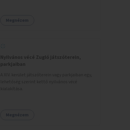
Megnézem
Nyilvános vécé Zugló játszóterein,
parkjaiban
A XIV. kerület játszóterein vagy parkjaiban egy,
lehetőség szerint kettő nyilvános vécé
kialakítása.
Megnézem