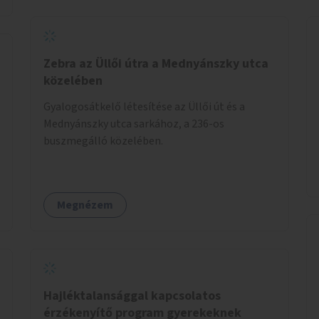
Zebra az Üllői útra a Mednyánszky utca
közelében
Gyalogosátkelő létesítése az Üllői út és a
Mednyánszky utca sarkához, a 236-os
buszmegálló közelében.
Megnézem
Hajléktalansággal kapcsolatos
érzékenyítő program gyerekeknek