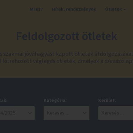
Mi ez?
Hírek, rendezvények
Ötletek
Feldolgozott ötletek
és szakmai jóváhagyást kapott ötletek átdolgozásáva
 létrehozott végleges ötletek, amelyek a szavazólap
zak:
Kategória:
Kerület: