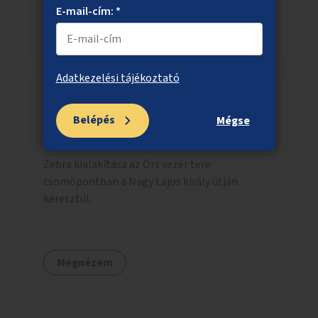
környezetének zöldítése, a kihasználatlan
E-mail-cím: *
területek zöldfelületekkel való gazdagítása.
Megnézem
Adatkezelési tájékoztató
Belépés
Mégse
Zebra az Örs vezér terén a Nagy Lajos
király útján keresztül
Zebra kialakítása az Örs vezér tere
csomópontban a Nagy Lajos király útján
keresztül.
Megnézem