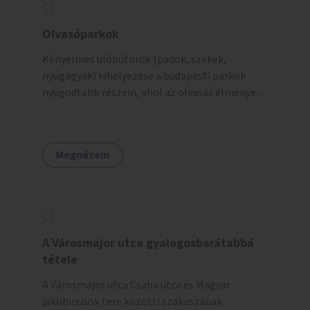
Olvasóparkok
Kényelmes ülőbútorok (padok, székek,
nyugágyak) kihelyezése a budapesti parkok
nyugodtabb részein, ahol az olvasás élménye
kellemes környezetben, természetes fény
mellett valósulhat meg. Árnyékolással,
valamint könyvcserepolcokkal kiegészítve ezek
Megnézem
a terek lehetőséget adnának a kikapcsolódásra,
az olvasás népszerűsítésére.
A Városmajor utca gyalogosbarátabbá
tétele
A Városmajor utca Csaba utca és Magyar
jakobinusok tere közötti szakaszának