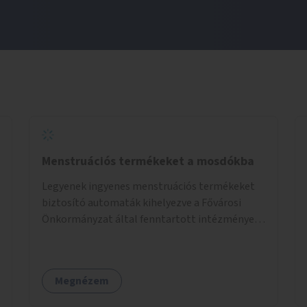
Menstruációs termékeket a mosdókba
Legyenek ingyenes menstruációs termékeket
biztosító automaták kihelyezve a Fővárosi
Önkormányzat által fenntartott intézmények
mosdóiban és nyilvános illemhelyeken.
Megnézem