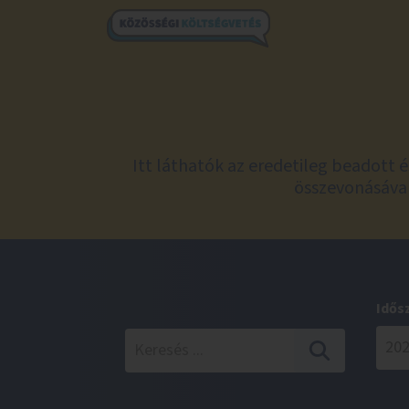
Itt láthatók az eredetileg beadott 
összevonásával
Idős