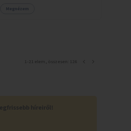
Megnézem
1
-
21
elem
, összesen:
126
egfrissebb híreiről!