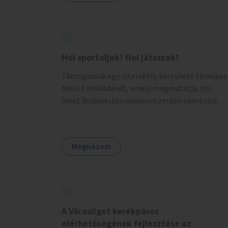
Hol sportoljak? Hol játsszak?
Támogassuk egy interaktív, kereshető térképes
felület működését, amely megmutatja, hol
lehet Budapesten alkalomszerűen sportolni
vagy játszani klubokban, közösségi terekben
vagy nyilvános pályákon. A felhasználó például
könnyen megtudhatja, hol tud a környékén
Megnézem
jógázni, bridzsezni, biliárdozni vagy
társasjátékozni, és azt is, hogy ezek mikor
érhetők el. A projekt célja, hogy átláthatóvá és
könnyen elérhetővé tegye a város közösségi
sport- és játéklehetőségeit bárki számára, egy
már meglévő, fejlesztett megoldás
A Városliget kerékpáros
fenntartásán keresztül.
elérhetőségének fejlesztése az