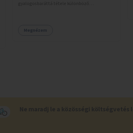
gyalogosbaráttá tétele különböző
eszközökkel: járdaszélesítéssel, fák vagy más
növényzet telepítésével (ahol erre lehetőség
van), figyelembe véve a kerékpáros közlekedés
Megnézem
biztonságát is.
Ne maradj le a közösségi költségvetés l