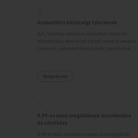
Szabadtéri közösségi táncterek
Két, tánchoz alkalmas szabadtéri helyszín
létrehozása, ahol mind a profi, mind az amatőr
táncosok, valamint tánciskolák, táncklubok, a
mozgásra vágyó lakosok is részt vehetnek
közösségi eseményeken.
Megnézem
A 99-es busz megállóinak árnyékolása
és zöldítése
A 99-es busz vonalán a napos buszmegállók