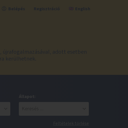
Belépés
Regisztráció
English
l, újrafogalmazásával, adott esetben
ra kerülhetnek.
Állapot:
Feltételek törlése