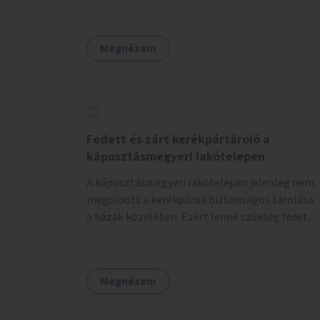
edzők segítenek a mozgás örömének
megtalálásában különféle mozgásformákon
keresztül (pl. jóga, vízi torna, aerobik, csikung).
Megnézem
Fedett és zárt kerékpártároló a
káposztásmegyeri lakótelepen
A káposztásmegyeri lakótelepen jelenleg nem
megoldott a kerékpárok biztonságos tárolása
a házak közelében. Ezért lenne szükség fedett,
zárható, közösen használható kerékpártárolók
kialakítására, amelyek védelmet nyújtanak az
időjárás viszontagságaival szemben.
Megnézem