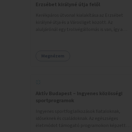
Erzsébet királyné útja felől
Kerékpáros útvonal kialakítása az Erzsébet
királyné útja és a Városliget között. Az
aluljárónál egy trolivégállomás is van, így a
kerékpáros infrastruktúrát úgy kell kialakítani,
hogy biztonságosan lehessen biciklizni a
troliforgalom mellett is. Az útvonal
Megnézem
átvezetésre kerülne a Hungária körúton, majd a
Városligetig folytatódna a Hermina utat
keresztezve.
Aktív Budapest – Ingyenes közösségi
sportprogramok
Ingyenes sportfoglalkozások fiataloknak,
időseknek és családoknak. Az egészséges
életmódot támogató programokon képzett