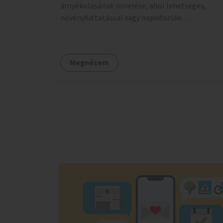
árnyékolásának növelése, ahol lehetséges,
növényfuttatással vagy napvitorlák
telepítésével. A projekt pilot jelleggel
valósulna meg, a helyszíni adottságok
figyelembevételével.
Megnézem