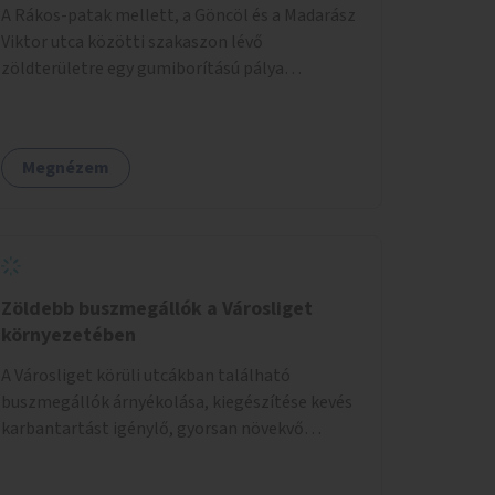
A Rákos-patak mellett, a Göncöl és a Madarász
Viktor utca közötti szakaszon lévő
zöldterületre egy gumiborítású pálya
létesítése, amely az állítható hálónak
köszönhetően alkalmas röplabdára,
tollaslabdára, illetve lábteniszre is.
Megnézem
Zöldebb buszmegállók a Városliget
környezetében
A Városliget körüli utcákban található
buszmegállók árnyékolása, kiegészítése kevés
karbantartást igénylő, gyorsan növekvő
zöldnövényzettel.