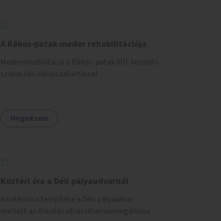
A Rákos-patak-meder rehabilitációja
Mederrehabilitáció a Rákos-patak XIII. kerületi
szakaszán vízvisszatartással.
Megnézem
Köztéri óra a Déli pályaudvarnál
Köztéri óra telepítése a Déli pályaudvar
mellett az Alkotás utcai villamosmegállóba.