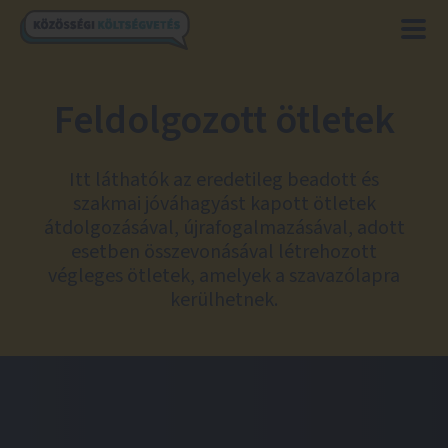
Feldolgozott ötletek
Itt láthatók az eredetileg beadott és
szakmai jóváhagyást kapott ötletek
átdolgozásával, újrafogalmazásával, adott
esetben összevonásával létrehozott
végleges ötletek, amelyek a szavazólapra
kerülhetnek.