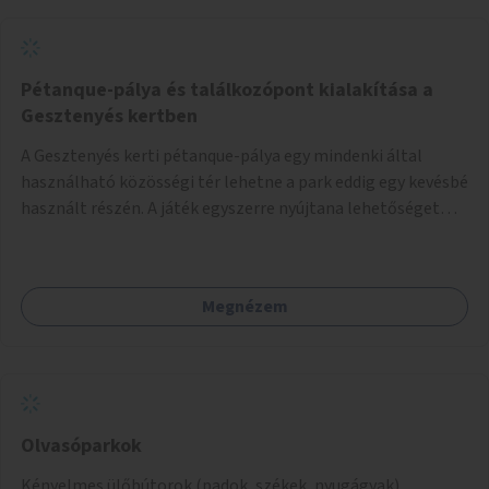
Pétanque-pálya és találkozópont kialakítása a
Gesztenyés kertben
A Gesztenyés kerti pétanque-pálya egy mindenki által
használható közösségi tér lehetne a park eddig egy kevésbé
használt részén. A játék egyszerre nyújtana lehetőséget
kikapcsolódásra, társasági élményre és sportolásra –
generációkon átívelően, akár mozgásukban korlátozott,
autizmussal vagy demenciával élő emberek számára is.
Megnézem
Olvasóparkok
Kényelmes ülőbútorok (padok, székek, nyugágyak)