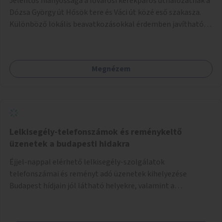
Jelentős hiányossága a fővárosi kerékpáros úthálózatnak a
Dózsa György út Hősök tere és Váci út közé eső szakasza.
Különböző lokális beavatkozásokkal érdemben javítható
az útszakaszon a kerékpáros közlekedés biztonsága már
azt megelőzően, hogy többéves távlatban sor kerülne az út
teljes körű, komplex felújítására.
Megnézem
Lelkisegély-telefonszámok és reménykeltő
üzenetek a budapesti hidakra
Éjjel-nappal elérhető lelkisegély-szolgálatok
telefonszámai és reményt adó üzenetek kihelyezése
Budapest hídjain jól látható helyekre, valamint a
lelkisegély-vonalakat fenntartó szervezetek támogatása,
hogy legyen kapacitásuk a növekvő számú hívások
fogadására.