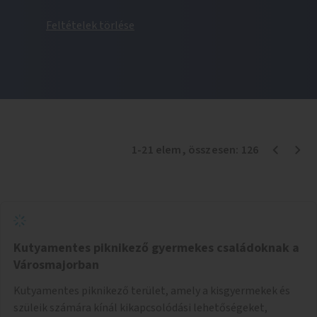
Feltételek törlése
1
-
21
elem
, összesen:
126
Kutyamentes piknikező gyermekes családoknak a
Városmajorban
Kutyamentes piknikező terület, amely a kisgyermekek és
szüleik számára kínál kikapcsolódási lehetőségeket,