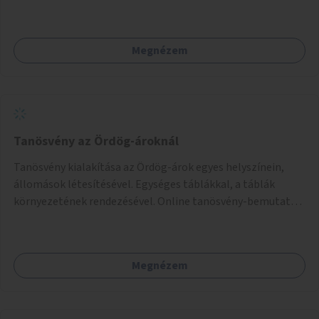
valósulna meg, a helyszíni adottságok figyelembevételével.
Megnézem
Tanösvény az Ördög-ároknál
Tanösvény kialakítása az Ördög-árok egyes helyszínein,
állomások létesítésével. Egységes táblákkal, a táblák
környezetének rendezésével. Online tanösvény-bemutató
felület kialakítása.
Megnézem