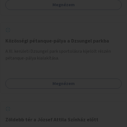
Megnézem
Közösségi pétanque-pálya a Dzsungel parkba
A XI. kerületi Dzsungel park sportolásra kijelölt részén
pétanque-pálya kialakítása.
Megnézem
Zöldebb tér a József Attila Színház előtt