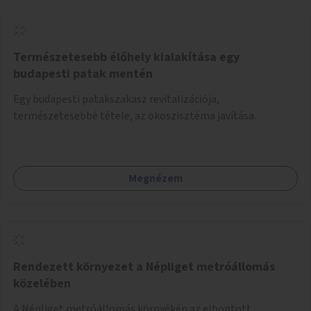
Természetesebb élőhely kialakítása egy
budapesti patak mentén
Egy budapesti patakszakasz revitalizációja,
természetesebbé tétele, az ökoszisztéma javítása.
Megnézem
Rendezett környezet a Népliget metróállomás
közelében
A Népliget metróállomás környékén az elbontott