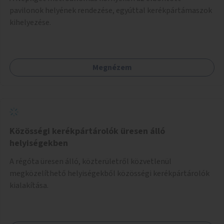
pavilonok helyének rendezése, egyúttal kerékpártámaszok
kihelyezése.
Megnézem
Közösségi kerékpártárolók üresen álló
helyiségekben
A régóta üresen álló, közterületről közvetlenül
megközelíthető helyiségekből közösségi kerékpártárolók
kialakítása.