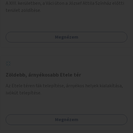
A XIII. kerületben, a Váci úton a József Attila Színház előtti
terület zöldítése.
Megnézem
Zöldebb, árnyékosabb Etele tér
Az Etele téren fák telepítése, árnyékos helyek kialakítása,
ivókút telepítése.
Megnézem