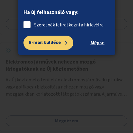
telepítésével (ahol erre lehetőség van), figyelembe véve a
kerékpáros közlekedés biztonságát is.
Ha új felhasználó vagy:
Megnézem
Szeretnék feliratkozni a hírlevélre.
E-mail küldése
Mégse
Elektromos járművek nehezen mozgó
látogatóknak az Új köztemetőben
Az Új köztemető területén elektromos járművek (pl. riksa
vagy golfkocsi) biztosítása nehezen mozgó vagy
mozgásukban korlátozott látogatók számára. A járművek
a temetőkapu és a megadott sírhely között közlekednének.
Megnézem