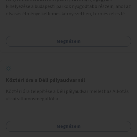
kihelyezése a budapesti parkok nyugodtabb részein, ahol az
olvasás élménye kellemes környezetben, természetes fény
mellett valósulhat meg. Árnyékolással, valamint
könyvcserepolcokkal kiegészítve ezek a terek lehetőséget
adnának a kikapcsolódásra, az olvasás népszerűsítésére.
Megnézem
Köztéri óra a Déli pályaudvarnál
Köztéri óra telepítése a Déli pályaudvar mellett az Alkotás
utcai villamosmegállóba.
Megnézem