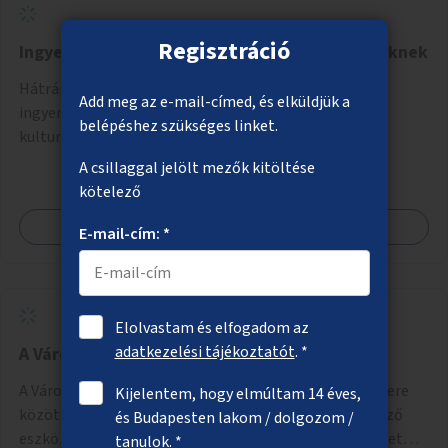
Regisztráció
Ingyenes belépők hátrányos helyzetű gyerekeknek
Hátrányos helyzetű gyerekek és családjaik számára
Add meg az e-mail-címed, és elküldjük a
ingyenes belépők biztosítása fővárosi fenntartású
belépéshez szükséges linket.
kulturális intézményekbe.
A csillaggal jelölt mezők kitöltése
kötelező
Megnézem
E-mail-cím: *
Elolvastam és elfogadom az
adatkezelési tájékoztatót
. *
A Városmajor utca gyalogosbarátabbá tétele
A Városmajor utca Csaba utca és Magyar jakobinusok tere
Kijelentem, hogy elmúltam 14 éves,
közötti szakaszának gyalogosbaráttá tétele különböző
és Budapesten lakom / dolgozom /
eszközökkel: járdaszélesítéssel, fák vagy más növényzet
tanulok. *