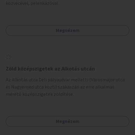
közvécével, pelenkázóval.
Megnézem
Zöld középszigetek az Alkotás utcán
Az Alkotás utca Déli pályaudvar melletti (Városmajor utca
és Nagyenyed utca közti) szakaszán az erre alkalmas
méretű középszigetek zöldítése.
Megnézem