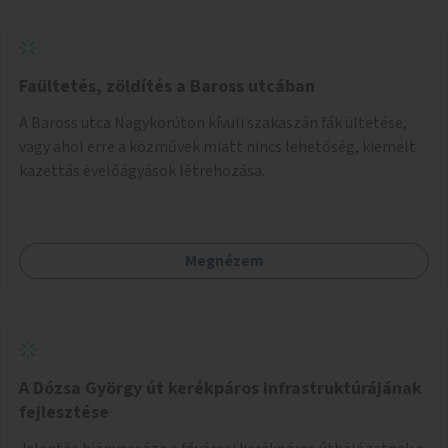
Faültetés, zöldítés a Baross utcában
A Baross utca Nagykörúton kívüli szakaszán fák ültetése,
vagy ahol erre a közművek miatt nincs lehetőség, kiemelt
kazettás évelőágyások létrehozása.
Megnézem
A Dózsa György út kerékpáros infrastruktúrájának
fejlesztése