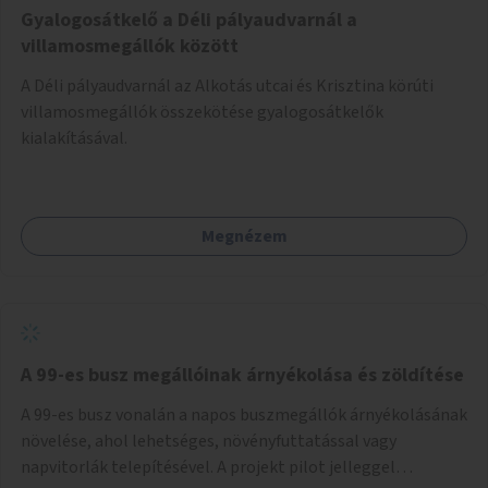
Gyalogosátkelő a Déli pályaudvarnál a
villamosmegállók között
A Déli pályaudvarnál az Alkotás utcai és Krisztina körúti
villamosmegállók összekötése gyalogosátkelők
kialakításával.
Megnézem
A 99-es busz megállóinak árnyékolása és zöldítése
A 99-es busz vonalán a napos buszmegállók árnyékolásának
növelése, ahol lehetséges, növényfuttatással vagy
napvitorlák telepítésével. A projekt pilot jelleggel