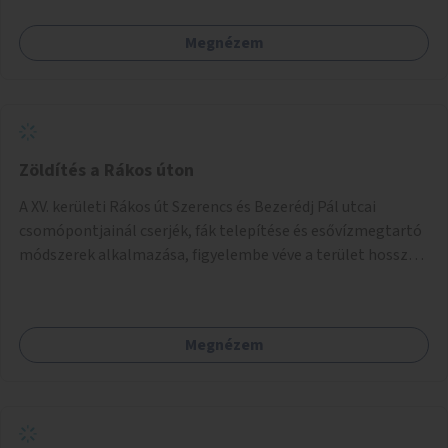
Megnézem
Zöldítés a Rákos úton
A XV. kerületi Rákos út Szerencs és Bezerédj Pál utcai
csomópontjainál cserjék, fák telepítése és esővízmegtartó
módszerek alkalmazása, figyelembe véve a terület hosszú
távú átalakítási terveit.
Megnézem