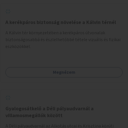
A kerékpáros biztonság növelése a Kálvin térnél
A Kálvin tér környezetében a kerékpáros útvonalak
biztonságosabbá és észlelhetőbbé tétele vizuális és fizikai
eszközökkel.
Megnézem
Gyalogosátkelő a Déli pályaudvarnál a
villamosmegállók között
A Déli pályaudvarnál az Alkotás utcai és Krisztina körúti