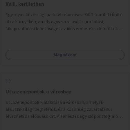
XVIII. kerületben
Egy olyan közösségi park létrehozása a XVIII. kerületi Építő
utca környékén, amely egyszerre nyújt sportolási,
kikapcsolódási lehetőséget az idős emberek, a felnőttek és
a gyerekek számára is.
Megnézem
Utcazenepontok a városban
Utcazenepontok kialakítása a városban, amelyek
akusztikailag megfelelők, és a közönség zavartalanul
élvezheti az előadásokat. A zenészek egy időpontfoglalón
jelentkezhetnek be fellépni.