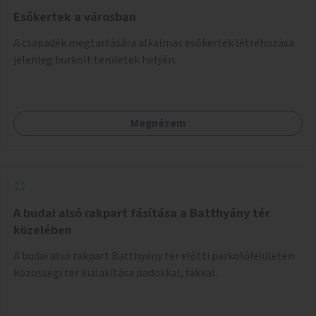
Esőkertek a városban
A csapadék megtartására alkalmas esőkertek létrehozása
jelenleg burkolt területek helyén.
Megnézem
A budai alsó rakpart fásítása a Batthyány tér
közelében
A budai alsó rakpart Batthyány tér előtti parkolófelületén
közösségi tér kialakítása padokkal, fákkal.