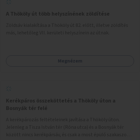
A Thököly út több helyszínének zöldítése
Zöldsáv kialakítása a Thököly út 82. előtt, illetve zöldítés
más, lehetőleg VII. kerületi helyszínein az útnak.
Megnézem
Kerékpáros összeköttetés a Thököly úton a
Bosnyák tér felé
A kerékpározás feltételeinek javítása a Thököly úton.
Jelenleg a Tisza István tér (Róna utca) és a Bosnyák tér
között nincs kerékpársáv, és csak a most épülő szakaszon