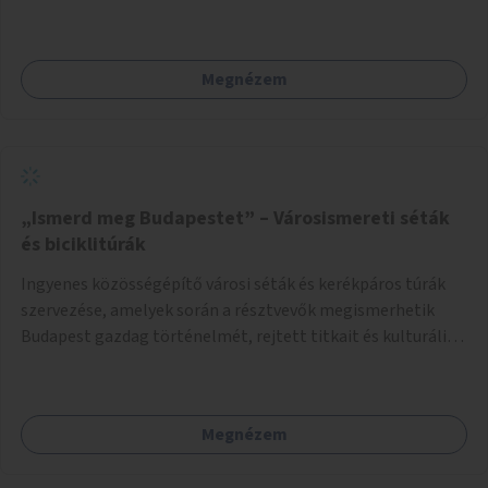
folytatódik a Bosnyák tér után.
Megnézem
„Ismerd meg Budapestet” – Városismereti séták
és biciklitúrák
Ingyenes közösségépítő városi séták és kerékpáros túrák
szervezése, amelyek során a résztvevők megismerhetik
Budapest gazdag történelmét, rejtett titkait és kulturális
értékeit. A város felfedezése összekötve a mozgás
népszerűsítésével mindenki számára nagy élményt
nyújthat.
Megnézem