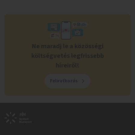
Ne maradj le a közösségi
költségvetés legfrissebb
híreiről!
Feliratkozás