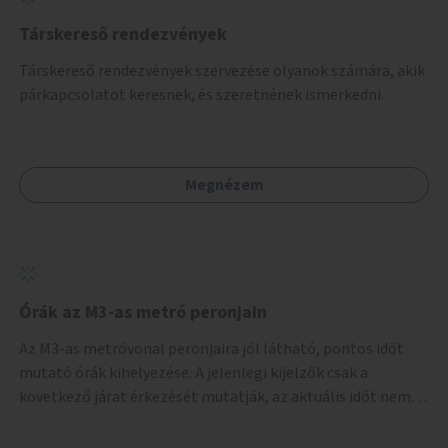
Társkereső rendezvények
Társkereső rendezvények szervezése olyanok számára, akik
párkapcsolatot keresnek, és szeretnének ismerkedni.
Megnézem
Órák az M3-as metró peronjain
Az M3-as metróvonal peronjaira jól látható, pontos időt
mutató órák kihelyezése. A jelenlegi kijelzők csak a
következő járat érkezését mutatják, az aktuális időt nem.
Az órák a peronokon várakozók tájékozódását segítenék,
ahogyan az más közösségi tereken is bevett gyakorlat.