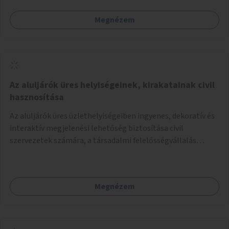
Megnézem
Az aluljárók üres helyiségeinek, kirakatainak civil
hasznosítása
Az aluljárók üres üzlethelyiségeiben ingyenes, dekoratív és
interaktív megjelenési lehetőség biztosítása civil
szervezetek számára, a társadalmi felelősségvállalás
jegyében. A cél, hogy közérdekű, segítő tevékenységeket
mutassanak be látványos, gondolatébresztő formában,
például rajzokkal, kérdésekkel, üzenetküldési lehetőséggel
Megnézem
vagy akciónapokkal – bérleti és közüzemi díjak nélkül, a
jelenlegi elhanyagolt állapot helyett.