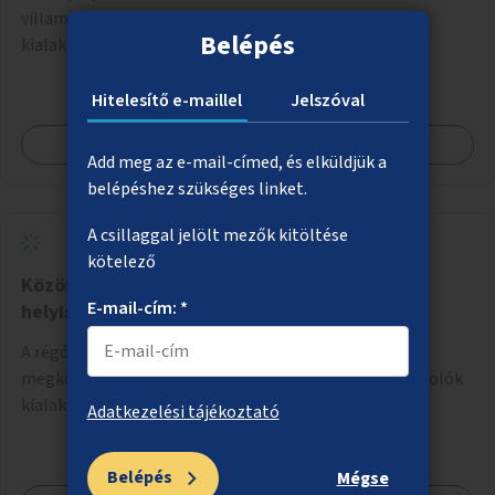
villamosmegállók összekötése gyalogosátkelők
Belépés
kialakításával.
Hitelesítő e-maillel
Jelszóval
Megnézem
Add meg az e-mail-címed, és elküldjük a
belépéshez szükséges linket.
A csillaggal jelölt mezők kitöltése
kötelező
Közösségi kerékpártárolók üresen álló
E-mail-cím: *
helyiségekben
A régóta üresen álló, közterületről közvetlenül
megközelíthető helyiségekből közösségi kerékpártárolók
kialakítása.
Adatkezelési tájékoztató
Belépés
Mégse