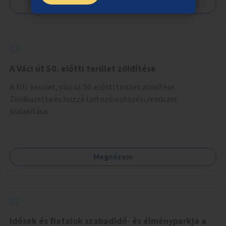
Megnézem
A Váci út 50. előtti terület zöldítése
A XIII. kerület, Váci út 50. előtti terület zöldítése.
Zöldkazetta és hozzá tartozó öntözési rendszer
kialakítása.
Megnézem
Idősek és fiatalok szabadidő- és élményparkja a