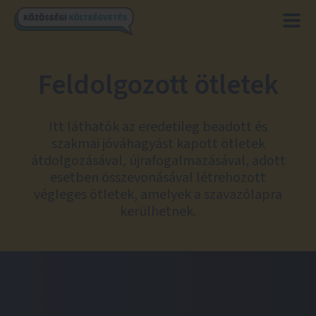
Feldolgozott ötletek
Itt láthatók az eredetileg beadott és
szakmai jóváhagyást kapott ötletek
átdolgozásával, újrafogalmazásával, adott
esetben összevonásával létrehozott
végleges ötletek, amelyek a szavazólapra
kerülhetnek.