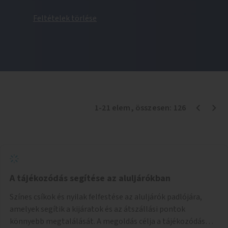
Feltételek törlése
1
-
21
elem
, összesen:
126
A tájékozódás segítése az aluljárókban
Színes csíkok és nyilak felfestése az aluljárók padlójára,
amelyek segítik a kijáratok és az átszállási pontok
könnyebb megtalálását. A megoldás célja a tájékozódás