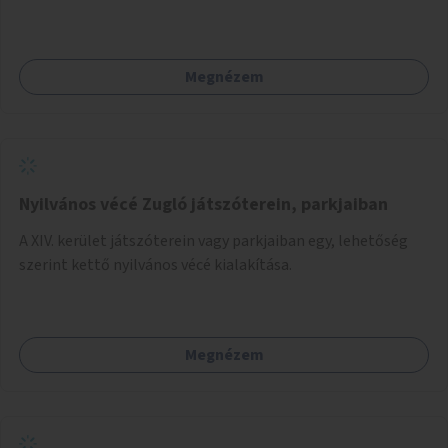
egyszerűsítése, különösen a kevésbé gyakran közlekedők és
a turisták számára, nemzetközi jó gyakorlatok alapján.
Megnézem
Nyilvános vécé Zugló játszóterein, parkjaiban
A XIV. kerület játszóterein vagy parkjaiban egy, lehetőség
szerint kettő nyilvános vécé kialakítása.
Megnézem