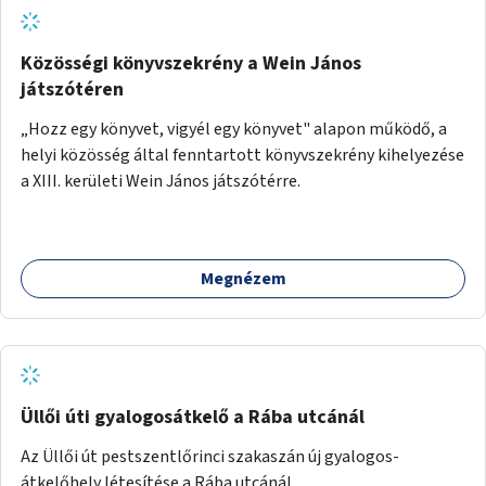
Közösségi könyvszekrény a Wein János
játszótéren
„Hozz egy könyvet, vigyél egy könyvet" alapon működő, a
helyi közösség által fenntartott könyvszekrény kihelyezése
a XIII. kerületi Wein János játszótérre.
Megnézem
Üllői úti gyalogosátkelő a Rába utcánál
Az Üllői út pestszentlőrinci szakaszán új gyalogos-
átkelőhely létesítése a Rába utcánál.