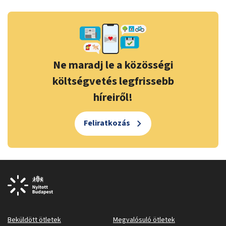
Ne maradj le a közösségi
költségvetés legfrissebb
híreiről!
Feliratkozás
Beküldött ötletek
Megvalósuló ötletek