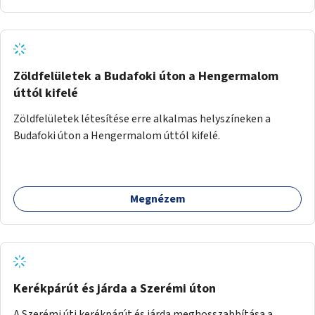
Zöldfelületek a Budafoki úton a Hengermalom
úttól kifelé
Zöldfelületek létesítése erre alkalmas helyszíneken a
Budafoki úton a Hengermalom úttól kifelé.
Megnézem
Kerékpárút és járda a Szerémi úton
A Szerémi úti kerékpárút és járda meghosszabbítása a