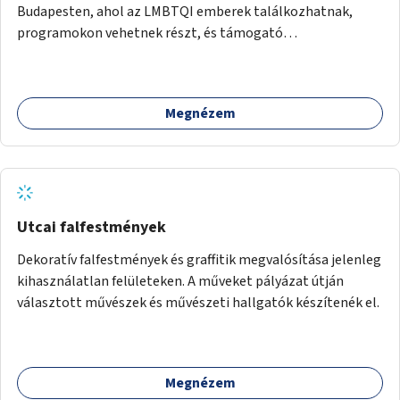
Budapesten, ahol az LMBTQI emberek találkozhatnak,
programokon vehetnek részt, és támogató
szolgáltatásokat érhetnek el. A központ helyet adhatna
csoportfoglalkozásoknak, kulturális eseményeknek és civil
szervezetek programjainak is. Az üzemeltető pályázat
Megnézem
útján lesz kiválasztva.
Utcai falfestmények
Dekoratív falfestmények és graffitik megvalósítása jelenleg
kihasználatlan felületeken. A műveket pályázat útján
választott művészek és művészeti hallgatók készítenék el.
Megnézem