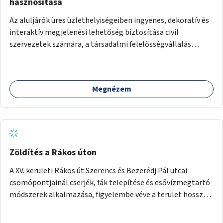
hasznosítása
Az aluljárók üres üzlethelyiségeiben ingyenes, dekoratív és
interaktív megjelenési lehetőség biztosítása civil
szervezetek számára, a társadalmi felelősségvállalás
jegyében. A cél, hogy közérdekű, segítő tevékenységeket
mutassanak be látványos, gondolatébresztő formában,
például rajzokkal, kérdésekkel, üzenetküldési lehetőséggel
Megnézem
vagy akciónapokkal – bérleti és közüzemi díjak nélkül, a
jelenlegi elhanyagolt állapot helyett.
Zöldítés a Rákos úton
A XV. kerületi Rákos út Szerencs és Bezerédj Pál utcai
csomópontjainál cserjék, fák telepítése és esővízmegtartó
módszerek alkalmazása, figyelembe véve a terület hosszú
távú átalakítási terveit.