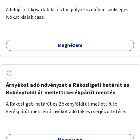
A felújított kosárlabda- és focipálya közelében szükséges
ivókút kialakítása.
Megnézem
Árnyékot adó növényzet a Rákosligeti határút és
Bökényföldi út melletti kerékpárút mentén
A Rákosligeti határút és Bökényföldi út mellett futó
kerékpárút mentén árnyékot adó fák és cserjék ültetése.
Megnézem