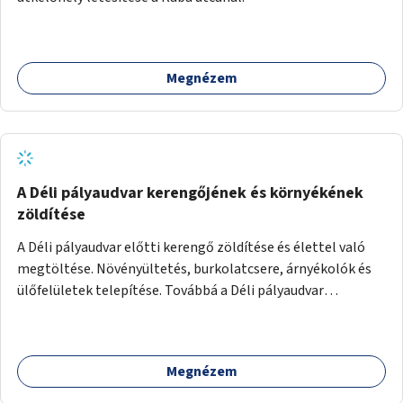
Megnézem
A Déli pályaudvar kerengőjének és környékének
zöldítése
A Déli pályaudvar előtti kerengő zöldítése és élettel való
megtöltése. Növényültetés, burkolatcsere, árnyékolók és
ülőfelületek telepítése. Továbbá a Déli pályaudvar
környezetének zöldítése, a kihasználatlan területek
zöldfelületekkel való gazdagítása.
Megnézem