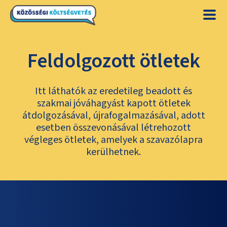
Feldolgozott ötletek
Itt láthatók az eredetileg beadott és
szakmai jóváhagyást kapott ötletek
átdolgozásával, újrafogalmazásával, adott
esetben összevonásával létrehozott
végleges ötletek, amelyek a szavazólapra
kerülhetnek.