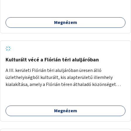
Megnézem
Kulturált vécé a Flórián téri aluljáróban
A III. kerületi Flórián téri aluljáróban üresen álló
üzlethelyiségből kulturált, kis alapterületű illemhely
kialakítása, amely a Flórián téren áthaladó közönséget
szolgálná ki.
Megnézem