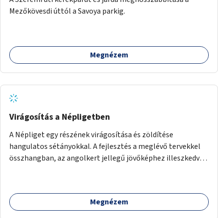
Mezőkövesdi úttól a Savoya parkig.
Megnézem
Virágosítás a Népligetben
A Népliget egy részének virágosítása és zöldítése
hangulatos sétányokkal. A fejlesztés a meglévő tervekkel
összhangban, az angolkert jellegű jövőképhez illeszkedve
valósulhat meg.
Megnézem