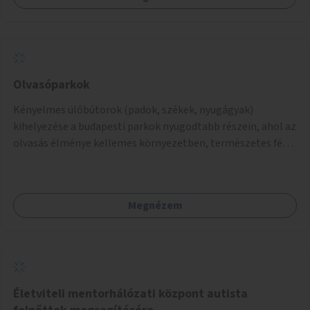
Olvasóparkok
Kényelmes ülőbútorok (padok, székek, nyugágyak)
kihelyezése a budapesti parkok nyugodtabb részein, ahol az
olvasás élménye kellemes környezetben, természetes fény
mellett valósulhat meg. Árnyékolással, valamint
könyvcserepolcokkal kiegészítve ezek a terek lehetőséget
adnának a kikapcsolódásra, az olvasás népszerűsítésére.
Megnézem
Életviteli mentorhálózati központ autista