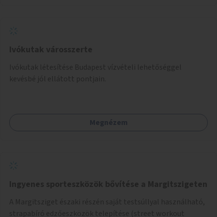
Ivókutak városszerte
Ivókutak létesítése Budapest vízvételi lehetőséggel
kevésbé jól ellátott pontjain.
Megnézem
Ingyenes sporteszközök bővítése a Margitszigeten
A Margitsziget északi részén saját testsúllyal használható,
strapabíró edzőeszközök telepítése (street workout