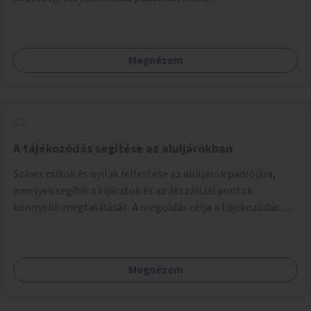
Megnézem
A tájékozódás segítése az aluljárókban
Színes csíkok és nyilak felfestése az aluljárók padlójára,
amelyek segítik a kijáratok és az átszállási pontok
könnyebb megtalálását. A megoldás célja a tájékozódás
egyszerűsítése, különösen a kevésbé gyakran közlekedők és
a turisták számára, nemzetközi jó gyakorlatok alapján.
Megnézem