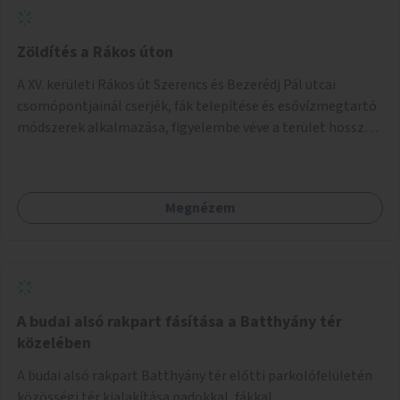
Zöldítés a Rákos úton
A XV. kerületi Rákos út Szerencs és Bezerédj Pál utcai
csomópontjainál cserjék, fák telepítése és esővízmegtartó
módszerek alkalmazása, figyelembe véve a terület hosszú
távú átalakítási terveit.
Megnézem
A budai alsó rakpart fásítása a Batthyány tér
közelében
A budai alsó rakpart Batthyány tér előtti parkolófelületén
közösségi tér kialakítása padokkal, fákkal.