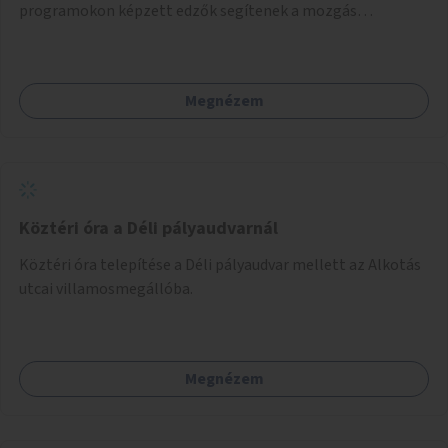
programokon képzett edzők segítenek a mozgás
örömének megtalálásában különféle mozgásformákon
keresztül (pl. jóga, vízi torna, aerobik, csikung).
Megnézem
Köztéri óra a Déli pályaudvarnál
Köztéri óra telepítése a Déli pályaudvar mellett az Alkotás
utcai villamosmegállóba.
Megnézem