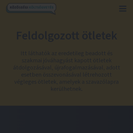
Feldolgozott ötletek
Itt láthatók az eredetileg beadott és
szakmai jóváhagyást kapott ötletek
átdolgozásával, újrafogalmazásával, adott
esetben összevonásával létrehozott
végleges ötletek, amelyek a szavazólapra
kerülhetnek.