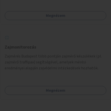
támogatása.
Megnézem
Zajmonitorozás
Zajmérés Budapest több pontján zajmérő készülékek (pl.
zajmérő traffipax) segítségével, amelyek mérési
eredményei alapján zajvédelmi intézkedések hozhatók.
Megnézem