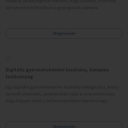
Árpád út járdaszegélyei mentén, hogy zöldebb, élhetőbb
környezetet biztosítson a gyalogosok számára.
Megnézem
Digitális gyermekvédelmi kiadvány, komplex
tudásanyag
Egy digitális gyermekvédelmi kiadvány kidolgozása, amely
konkrét ötleteket, javaslatokat nyújt arra vonatkozóan,
hogy hogyan lehet a hétköznapokban kikerülni vagy
helyettesíteni a kisgyerekek okoseszköz-használatát.
Megnézem