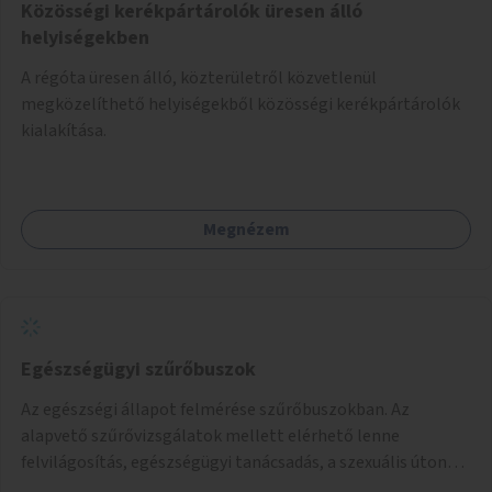
Közösségi kerékpártárolók üresen álló
helyiségekben
A régóta üresen álló, közterületről közvetlenül
megközelíthető helyiségekből közösségi kerékpártárolók
kialakítása.
Megnézem
Egészségügyi szűrőbuszok
Az egészségi állapot felmérése szűrőbuszokban. Az
alapvető szűrővizsgálatok mellett elérhető lenne
felvilágosítás, egészségügyi tanácsadás, a szexuális úton
terjedő betegségek szűrése és a szenvedélybetegek