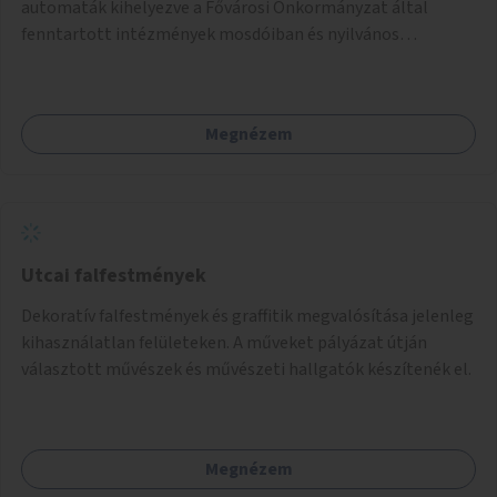
automaták kihelyezve a Fővárosi Önkormányzat által
fenntartott intézmények mosdóiban és nyilvános
illemhelyeken.
Megnézem
Utcai falfestmények
Dekoratív falfestmények és graffitik megvalósítása jelenleg
kihasználatlan felületeken. A műveket pályázat útján
választott művészek és művészeti hallgatók készítenék el.
Megnézem