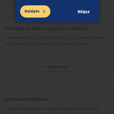
Belépés
Mégse
A Thököly út több helyszínének zöldítése
Zöldsáv kialakítása a Thököly út 82. előtt, illetve zöldítés
más, lehetőleg VII. kerületi helyszínein az útnak.
Megnézem
Az Árpád út zöldítése
Lágy szárú növények és cserjék telepítése a IV. kerületi