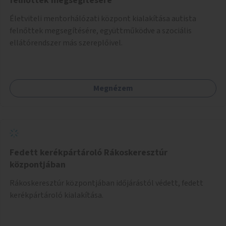
felnőttek megsegítésére
Életviteli mentorhálózati központ kialakítása autista
felnőttek megsegítésére, együttműködve a szociális
ellátórendszer más szereplőivel.
Megnézem
Fedett kerékpártároló Rákoskeresztúr
központjában
Rákoskeresztúr központjában időjárástól védett, fedett
kerékpártároló kialakítása.