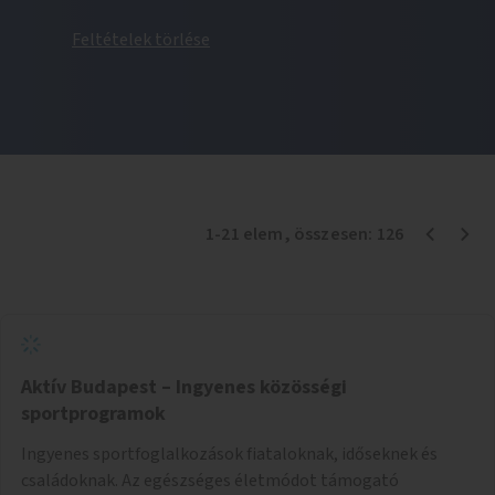
Feltételek törlése
1
-
21
elem
, összesen:
126
Aktív Budapest – Ingyenes közösségi
sportprogramok
Ingyenes sportfoglalkozások fiataloknak, időseknek és
családoknak. Az egészséges életmódot támogató