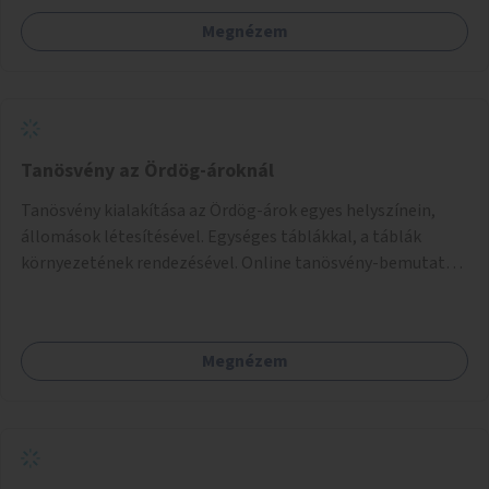
Megnézem
Tanösvény az Ördög-ároknál
Tanösvény kialakítása az Ördög-árok egyes helyszínein,
állomások létesítésével. Egységes táblákkal, a táblák
környezetének rendezésével. Online tanösvény-bemutató
felület kialakítása.
Megnézem