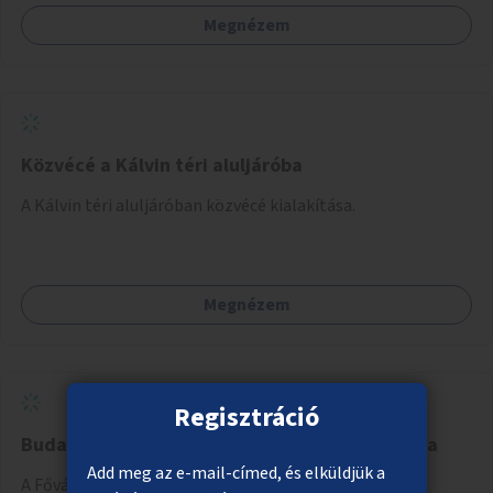
Megnézem
Közvécé a Kálvin téri aluljáróba
A Kálvin téri aluljáróban közvécé kialakítása.
Megnézem
Regisztráció
Budapesti kulturális programok online portálja
Add meg az e-mail-címed, és elküldjük a
A Fővárosi Önkormányzat kulturális intézményei