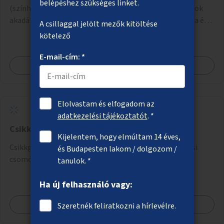
belépéshez szükséges linket.
(színházak, múzeumok stb.) által szervezett programok
akadálymentes online programnaptárjának kialakítása és
A csillaggal jelölt mezők kitöltése
működtetése. Átfogó és naprakész tartalommal.
kötelező
E-mail-cím: *
Megnézem
Elolvastam és elfogadom az
adatkezelési tájékoztatót
. *
Csikkgyűjtő dobozok
Kijelentem, hogy elmúltam 14 éves,
Csikkgyűjtő dobozok telepítése forgalmasabb fővárosi
és Budapesten lakom / dolgozom /
csomópontokra, terekre, megállókba.
tanulok. *
Ha új felhasználó vagy:
Megnézem
Szeretnék feliratkozni a hírlevélre.