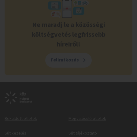
Ne maradj le a közösségi
költségvetés legfrissebb
híreiről!
Feliratkozás
Beküldött ötletek
Megvalósuló ötletek
Sütikezelés
Sütitájékoztató