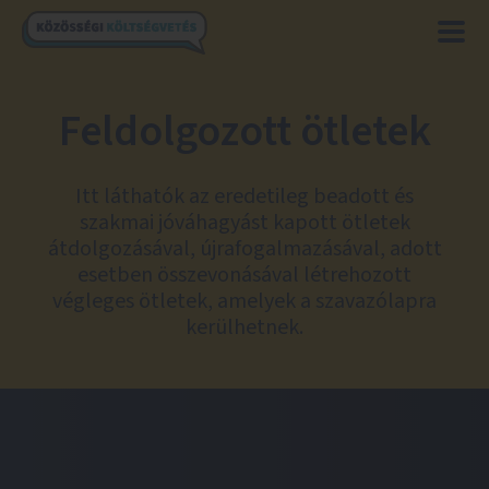
Feldolgozott ötletek
Itt láthatók az eredetileg beadott és
szakmai jóváhagyást kapott ötletek
átdolgozásával, újrafogalmazásával, adott
esetben összevonásával létrehozott
végleges ötletek, amelyek a szavazólapra
kerülhetnek.