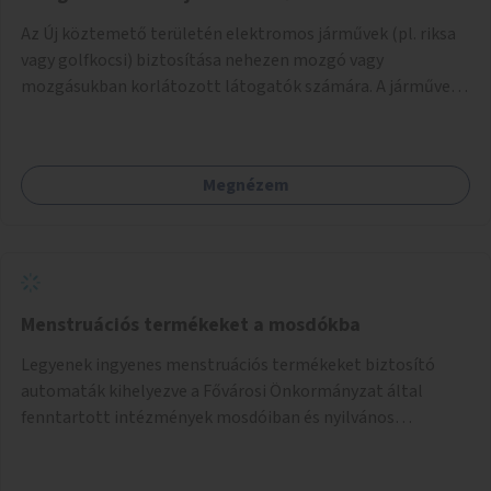
Az Új köztemető területén elektromos járművek (pl. riksa
vagy golfkocsi) biztosítása nehezen mozgó vagy
mozgásukban korlátozott látogatók számára. A járművek
a temetőkapu és a megadott sírhely között közlekednének.
Megnézem
Menstruációs termékeket a mosdókba
Legyenek ingyenes menstruációs termékeket biztosító
automaták kihelyezve a Fővárosi Önkormányzat által
fenntartott intézmények mosdóiban és nyilvános
illemhelyeken.