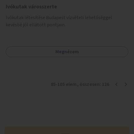
Ivókutak városszerte
Ivókutak létesítése Budapest vízvételi lehetőséggel
kevésbé jól ellátott pontjain.
Megnézem
85
-
105
elem
, összesen:
126