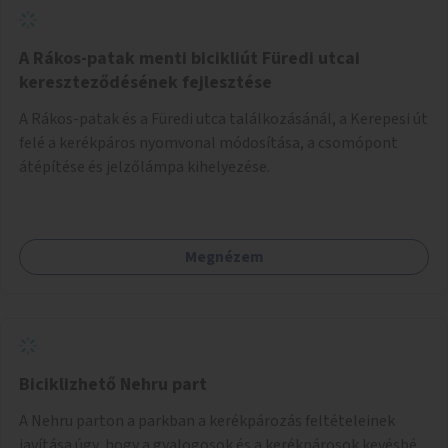
A Rákos-patak menti bicikliút Füredi utcai
kereszteződésének fejlesztése
A Rákos-patak és a Füredi utca találkozásánál, a Kerepesi út
felé a kerékpáros nyomvonal módosítása, a csomópont
átépítése és jelzőlámpa kihelyezése.
Megnézem
Biciklizhető Nehru part
A Nehru parton a parkban a kerékpározás feltételeinek
javítása úgy, hogy a gyalogosok és a kerékpárosok kevésbé