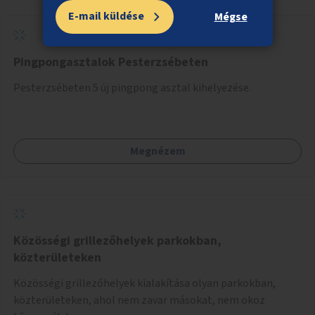
E-mail küldése
Mégse
Pingpongasztalok Pesterzsébeten
Pesterzsébeten 5 új pingpong asztal kihelyezése.
Megnézem
Közösségi grillezőhelyek parkokban,
közterületeken
Közösségi grillezőhelyek kialakítása olyan parkokban,
közterületeken, ahol nem zavar másokat, nem okoz