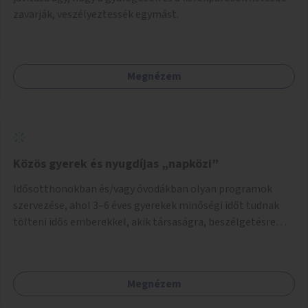
zavarják, veszélyeztessék egymást.
Megnézem
Közös gyerek és nyugdíjas „napközi”
Idősotthonokban és/vagy óvodákban olyan programok
szervezése, ahol 3–6 éves gyerekek minőségi időt tudnak
tölteni idős emberekkel, akik társaságra, beszélgetésre
vágynak.
Megnézem