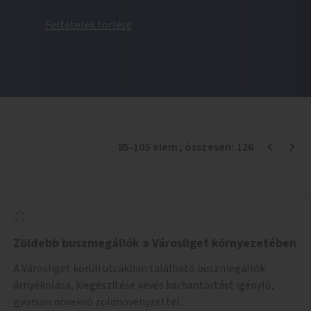
Feltételek törlése
85
-
105
elem
, összesen:
126
Zöldebb buszmegállók a Városliget környezetében
A Városliget körüli utcákban található buszmegállók
árnyékolása, kiegészítése kevés karbantartást igénylő,
gyorsan növekvő zöldnövényzettel.