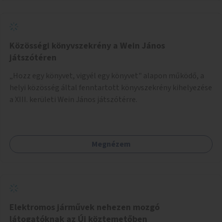
Közösségi könyvszekrény a Wein János
játszótéren
„Hozz egy könyvet, vigyél egy könyvet" alapon működő, a
helyi közösség által fenntartott könyvszekrény kihelyezése
a XIII. kerületi Wein János játszótérre.
Megnézem
Elektromos járművek nehezen mozgó
látogatóknak az Új köztemetőben