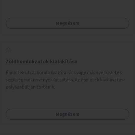
Megnézem
Zöldhomlokzatok kialakítása
Épületek utcai homlokzatára rács vagy más szerkezetek
segítségével növények futtatása. Az épületek kiválasztása
pályázat útján történik.
Megnézem