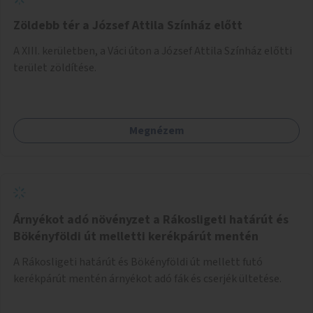
Zöldebb tér a József Attila Színház előtt
A XIII. kerületben, a Váci úton a József Attila Színház előtti
terület zöldítése.
Megnézem
Árnyékot adó növényzet a Rákosligeti határút és
Bökényföldi út melletti kerékpárút mentén
A Rákosligeti határút és Bökényföldi út mellett futó
kerékpárút mentén árnyékot adó fák és cserjék ültetése.