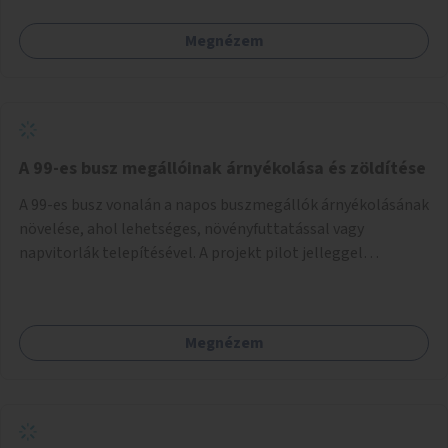
Megnézem
A 99-es busz megállóinak árnyékolása és zöldítése
A 99-es busz vonalán a napos buszmegállók árnyékolásának
növelése, ahol lehetséges, növényfuttatással vagy
napvitorlák telepítésével. A projekt pilot jelleggel
valósulna meg, a helyszíni adottságok figyelembevételével.
Megnézem