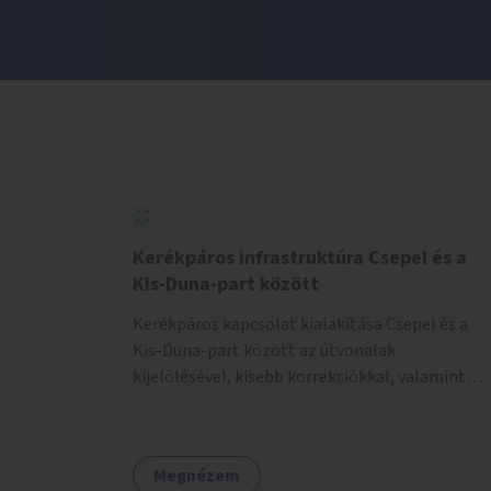
Kerékpáros infrastruktúra Csepel és a
Kis-Duna-part között
Kerékpáros kapcsolat kialakítása Csepel és a
Kis-Duna-part között az útvonalak
kijelölésével, kisebb korrekciókkal, valamint
szükség esetén biztonságos átkelőhelyek
létesítésével.
Megnézem