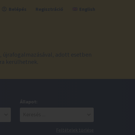
Belépés
Regisztráció
English
l, újrafogalmazásával, adott esetben
ra kerülhetnek.
Állapot:
Feltételek törlése