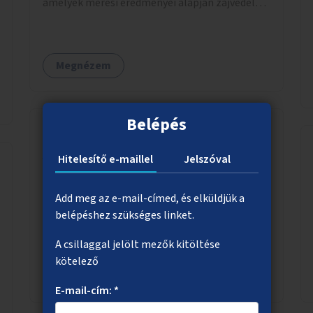
amelyek mérési eredményei alapján zajvédelmi
intézkedések hozhatók.
Megnézem
Belépés
A Flórián téri park fejlesztése
Hitelesítő e-maillel
Jelszóval
A park fejlesztésének folytatása az elfogadott
koncepciótervnek megfelelően, de társadalmi
Add meg az e-mail-címed, és elküldjük a
egyeztetéssel. Növények, virágok ültetésével, a
belépéshez szükséges linket.
sétány felújításával, természetes burkolatú
A csillaggal jelölt mezők kitöltése
futókör létrehozásával sokat javulhatna a park
kötelező
minősége.
Megnézem
E-mail-cím: *