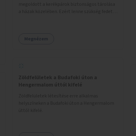
megoldott a kerékpárok biztonságos tárolása
a házak közelében. Ezért lenne szükség fedett,
zárható, közösen használható kerékpártárolók
kialakítására, amelyek védelmet nyújtanak az
időjárás viszontagságaival szemben.
Megnézem
Zöldfelületek a Budafoki úton a
Hengermalom úttól kifelé
Zöldfelületek létesítése erre alkalmas
helyszíneken a Budafoki úton a Hengermalom
úttól kifelé.