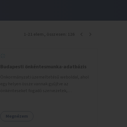
1
-
21
elem
, összesen:
126
Budapesti önkéntesmunka-adatbázis
Önkormányzati üzemeltetésű weboldal, ahol
egy helyen össze vannak gyűjtve az
önkénteseket fogadó szervezetek,
önkormányzati intézmények. Az önkéntes
munkát vállalók így könnyen kereshetnek
helyszín és/vagy intézmény, illetve a munka
Megnézem
jellege alapján, és kapcsolatba tudnak lépni az
önkénteseket fogadó szervezetekkel. Maga az