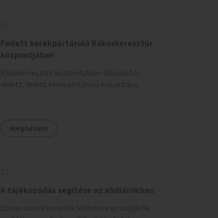
önkéntes munka már az önkormányzattól
függetlenül folyna, az önkormányzat a
weboldal üzemeltetését és népszerűsítését
végezné, amelynek kiemelt része lenne az
Fedett kerékpártároló Rákoskeresztúr
adatok naprakészen tartása.
központjában
Rákoskeresztúr központjában időjárástól
védett, fedett kerékpártároló kialakítása.
Megnézem
A tájékozódás segítése az aluljárókban
Színes csíkok és nyilak felfestése az aluljárók