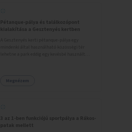
Pétanque-pálya és találkozópont
kialakítása a Gesztenyés kertben
A Gesztenyés kerti pétanque-pálya egy
mindenki által használható közösségi tér
lehetne a park eddig egy kevésbé használt
részén. A játék egyszerre nyújtana lehetőséget
kikapcsolódásra, társasági élményre és
sportolásra – generációkon átívelően, akár
Megnézem
mozgásukban korlátozott, autizmussal vagy
demenciával élő emberek számára is.
3 az 1-ben funkciójú sportpálya a Rákos-
patak mellett