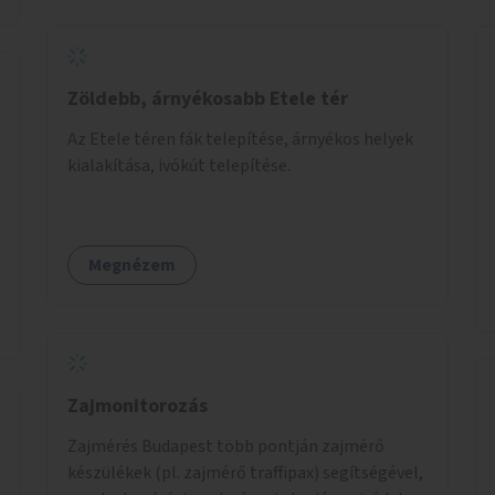
Zöldebb, árnyékosabb Etele tér
Az Etele téren fák telepítése, árnyékos helyek
kialakítása, ivókút telepítése.
Megnézem
Zajmonitorozás
Zajmérés Budapest több pontján zajmérő
készülékek (pl. zajmérő traffipax) segítségével,