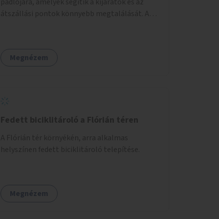
padlójára, amelyek segítik a kijáratok és az
átszállási pontok könnyebb megtalálását. A
megoldás célja a tájékozódás egyszerűsítése,
különösen a kevésbé gyakran közlekedők és a
turisták számára, nemzetközi jó gyakorlatok
Megnézem
alapján.
Fedett biciklitároló a Flórián téren
A Flórián tér környékén, arra alkalmas
helyszínen fedett biciklitároló telepítése.
Megnézem