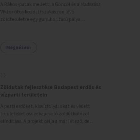
A Rákos-patak mellett, a Göncöl és a Madarász
Viktor utca közötti szakaszon lévő
zöldterületre egy gumiborítású pálya
létesítése, amely az állítható hálónak
köszönhetően alkalmas röplabdára,
tollaslabdára, illetve lábteniszre is.
Megnézem
Zöldutak fejlesztése Budapest erdős és
vízparti területein
A pesti erdőket, kisvízfolyásokat és védett
területeket összekapcsoló zöldúthálózat
elindítása. A projekt célja a már létező, de
gyakran elhanyagolt vagy ismeretlen ösvények
biztonságosabbá és használhatóbbá tétele,