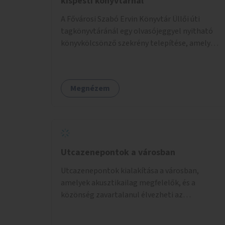
kispesti könyvtárnál
A Fővárosi Szabó Ervin Könyvtár Üllői úti
tagkönyvtáránál egy olvasójeggyel nyitható
könyvkölcsönző szekrény telepítése, amely
akkor is használható, ha a könyvtár zárva van.
Megnézem
Utcazenepontok a városban
Utcazenepontok kialakítása a városban,
amelyek akusztikailag megfelelők, és a
közönség zavartalanul élvezheti az
előadásokat. A zenészek egy időpontfoglalón
jelentkezhetnek be fellépni.