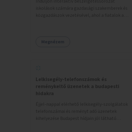
Induljon interaktív beszélgetéssorozat
iskolások számára gazdasági szakemberek és
közgazdászok vezetésével, ahol a fiatalok a
pénzügyi-gazdasági alapismeretekkel
kapcsolatban tájékozódhatnak. A program
többalkalmas lenne, heti rendszerességgel
Megnézem
tartanák iskolai csoportok számára,
önkormányzati intézményben vagy külső
helyszínen iskolai együttműködéssel. A
szervezést az Önkormányzat koordinálná, a
tematikát a szakemberek alakítanák ki, külön
figyelmet fordítva a hátrányos helyzetű
Lelkisegély-telefonszámok és
gyerekek bevonására is. A program pilot
reménykeltő üzenetek a budapesti
jelleggel indulna, több korosztály számára.
hidakra
Éjjel-nappal elérhető lelkisegély-szolgálatok
telefonszámai és reményt adó üzenetek
kihelyezése Budapest hídjain jól látható
helyekre, valamint a lelkisegély-vonalakat