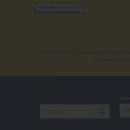
Itt láthatók az eredetileg beadott 
összevonásával
Idős