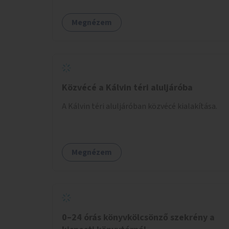
fenntartó szervezetek támogatása, hogy
legyen kapacitásuk a növekvő számú hívások
Megnézem
fogadására.
Közvécé a Kálvin téri aluljáróba
A Kálvin téri aluljáróban közvécé kialakítása.
Megnézem
0–24 órás könyvkölcsönző szekrény a