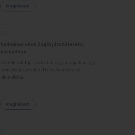
területek zöldfelületekkel való gazdagítása.
Megnézem
Nyilvános vécé Zugló játszóterein,
parkjaiban
A XIV. kerület játszóterein vagy parkjaiban egy,
lehetőség szerint kettő nyilvános vécé
kialakítása.
Megnézem