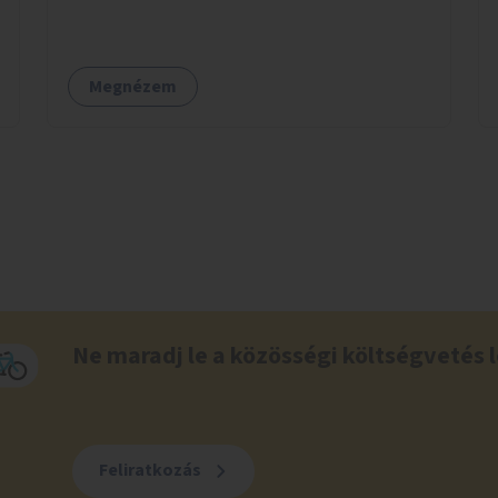
sétány felújításával, természetes burkolatú
futókör létrehozásával sokat javulhatna a park
minősége.
Megnézem
Ne maradj le a közösségi költségvetés l
Feliratkozás