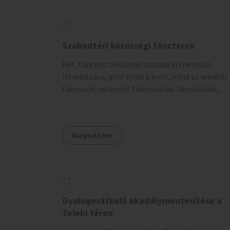
Szabadtéri közösségi táncterek
Két, tánchoz alkalmas szabadtéri helyszín
létrehozása, ahol mind a profi, mind az amatőr
táncosok, valamint tánciskolák, táncklubok, a
mozgásra vágyó lakosok is részt vehetnek
közösségi eseményeken.
Megnézem
Gyalogosátkelő akadálymentesítése a
Teleki téren