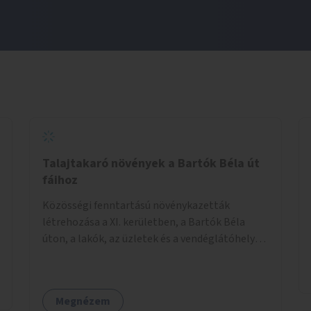
Talajtakaró növények a Bartók Béla út
fáihoz
Közösségi fenntartású növénykazetták
létrehozása a XI. kerületben, a Bartók Béla
úton, a lakók, az üzletek és a vendéglátóhelyek
együttműködésével.
Megnézem