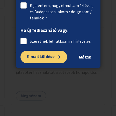
Kijelentem, hogy elmúltam 14 éves,
Megnézem
és Budapesten lakom / dolgozom /
tanulok. *
Ha új felhasználó vagy:
Szeretnék feliratkozni a hírlevélre.
Közvilágítás a zuglói Ceruzás
játszótérre
E-mail küldése
Mégse
Közvilágítás kiépítése Zuglóban a Lengyel utcai
Ceruzás játszótérre. A világítás biztosítaná a
játszótér használatát a sötétebb hónapokban,
különösen az óvodai és iskolai foglalkozások
utáni időszakban.
Megnézem