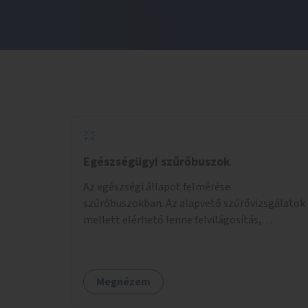
Egészségügyi szűrőbuszok
Az egészségi állapot felmérése
szűrőbuszokban. Az alapvető szűrővizsgálatok
mellett elérhető lenne felvilágosítás,
egészségügyi tanácsadás, a szexuális úton
terjedő betegségek szűrése és a
szenvedélybetegek támogatása.
Megnézem