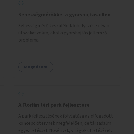
Sebességmérőkkel a gyorshajtás ellen
Sebességmérő készülékek kihelyezése olyan
útszakaszokra, ahol a gyorshajtás jellemző
probléma.
Megnézem
A Flórián téri park fejlesztése
A park fejlesztésének folytatása az elfogadott
koncepciótervnek megfelelően, de társadalmi
egyeztetéssel. Növények, virágok ültetésével, a