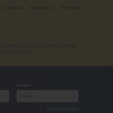
Belépés
Regisztráció
English
l, újrafogalmazásával, adott esetben
ra kerülhetnek.
Állapot:
Feltételek törlése