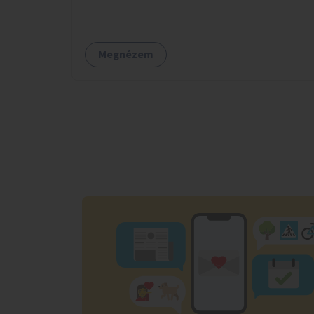
mosdóiban és nyilvános illemhelyeken.
Megnézem