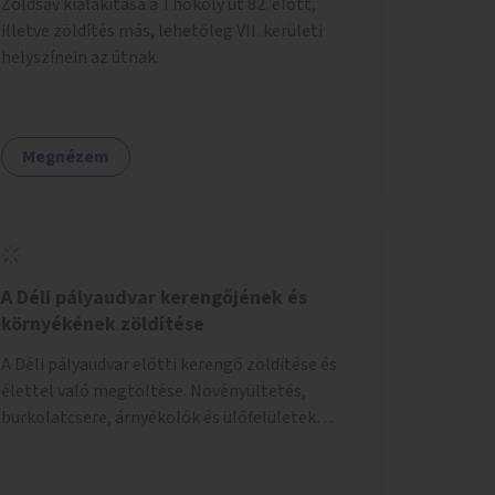
Zöldsáv kialakítása a Thököly út 82. előtt,
illetve zöldítés más, lehetőleg VII. kerületi
helyszínein az útnak.
Megnézem
A Déli pályaudvar kerengőjének és
környékének zöldítése
A Déli pályaudvar előtti kerengő zöldítése és
élettel való megtöltése. Növényültetés,
burkolatcsere, árnyékolók és ülőfelületek
telepítése. Továbbá a Déli pályaudvar
környezetének zöldítése, a kihasználatlan