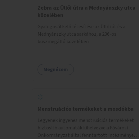
Zebra az Üllői útra a Mednyánszky utca
közelében
Gyalogosátkelő létesítése az Üllői út és a
Mednyánszky utca sarkához, a 236-os
buszmegálló közelében.
Megnézem
Menstruációs termékeket a mosdókba
Legyenek ingyenes menstruációs termékeket
biztosító automaták kihelyezve a Fővárosi
Önkormányzat által fenntartott intézmények