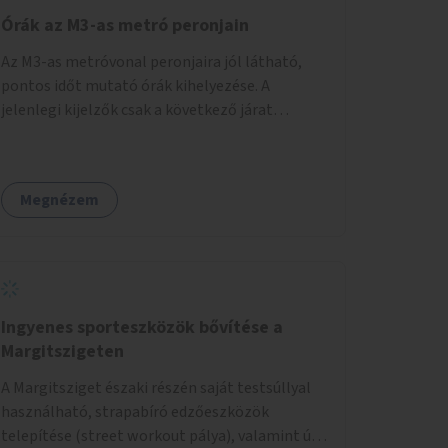
Órák az M3-as metró peronjain
Az M3-as metróvonal peronjaira jól látható,
pontos időt mutató órák kihelyezése. A
jelenlegi kijelzők csak a következő járat
érkezését mutatják, az aktuális időt nem. Az
órák a peronokon várakozók tájékozódását
segítenék, ahogyan az más közösségi tereken
Megnézem
is bevett gyakorlat.
Ingyenes sporteszközök bővítése a
Margitszigeten
A Margitsziget északi részén saját testsúllyal
használható, strapabíró edzőeszközök
telepítése (street workout pálya), valamint új