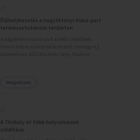
Élőhelykezelés a nagytétényi Duna-part
természetvédelmi területen
A nagytétényi Duna-part az M0-s híd (Deák
Ferenc híd) és az érdi határ között mintegy 4,5
kilométeren 2022 óta élvez helyi, fővárosi
védelmet. Ehhez kapcsolódóan javasoljuk a
terület élőhelykezelését, a tájidegen, invazív
fajok ritkítását, visszaszorítását.
Megnézem
A Thököly út több helyszínének
zöldítése