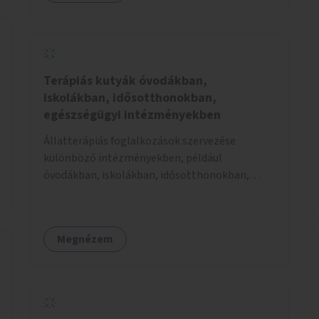
Terápiás kutyák óvodákban,
iskolákban, idősotthonokban,
egészségügyi intézményekben
Állatterápiás foglalkozások szervezése
különböző intézményekben, például
óvodákban, iskolákban, idősotthonokban,
egészségügyi intézményekben.
Megnézem