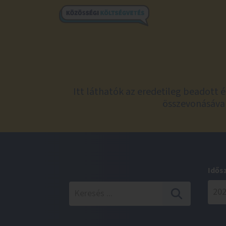
Itt láthatók az eredetileg beadott 
összevonásával
Idős