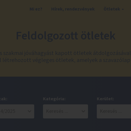
Mi ez?
Hírek, rendezvények
Ötletek
Feldolgozott ötletek
és szakmai jóváhagyást kapott ötletek átdolgozásáva
 létrehozott végleges ötletek, amelyek a szavazólap
zak:
Kategória:
Kerület: