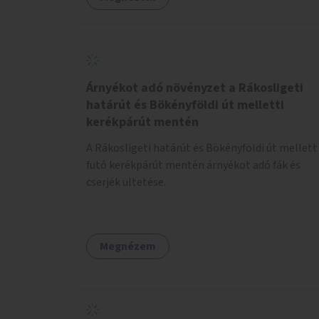
Árnyékot adó növényzet a Rákosligeti
határút és Bökényföldi út melletti
kerékpárút mentén
A Rákosligeti határút és Bökényföldi út mellett
futó kerékpárút mentén árnyékot adó fák és
cserjék ültetése.
Megnézem