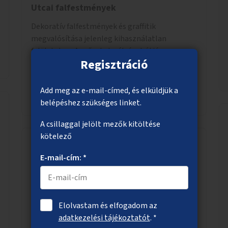
Utcai falfestmények
Dekoratív falfestmények és graffitik
megvalósítása jelenleg kihasználatlan
felületeken. A műveket pályázat útján
Regisztráció
választott művészek és művészeti hallgatók
készítenék el.
Add meg az e-mail-címed, és elküldjük a
Megnézem
belépéshez szükséges linket.
A csillaggal jelölt mezők kitöltése
kötelező
E-mail-cím: *
Fedett kerékpártároló a Kelenföldi
pályaudvarnál
Fedett B+R kerékpártároló kialakítása a
Kelenföldi pályaudvarnál, valahol a felszínen.
Elolvastam és elfogadom az
adatkezelési tájékoztatót
. *