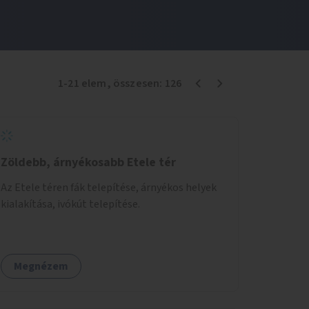
1
-
21
elem
, összesen:
126
Zöldebb, árnyékosabb Etele tér
Az Etele téren fák telepítése, árnyékos helyek
kialakítása, ivókút telepítése.
Megnézem