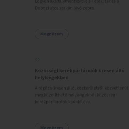
Legyen akadálymentesítve a Teleki tér és a
Dobozi utca sarkán lévő zebra.
Megnézem
Közösségi kerékpártárolók üresen álló
helyiségekben
A régóta üresen álló, közterületről közvetlenül
megközelíthető helyiségekből közösségi
kerékpártárolók kialakítása.
Megnézem