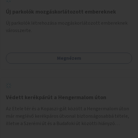
Új parkolók mozgáskorlátozott embereknek
Új parkolók létrehozása mozgáskorlátozott embereknek
városszerte.
Megnézem
Védett kerékpárút a Hengermalom úton
Az Etele tér és a Kopaszi-gát között a Hengermalom úton
már meglévő kerékpáros útvonal biztonságosabbá tétele,
illetve a Szerémi út és a Budafoki út közötti hiányzó
szakasz kiépítése. Ezáltal gyerek- és családbarát