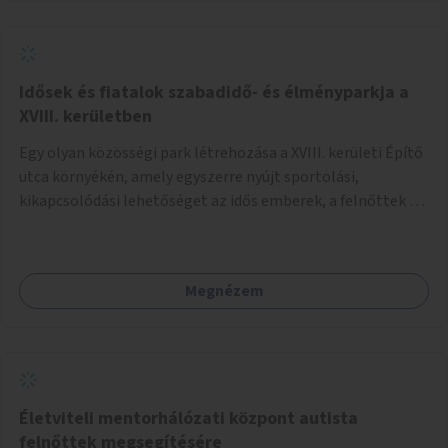
Idősek és fiatalok szabadidő- és élményparkja a
XVIII. kerületben
Egy olyan közösségi park létrehozása a XVIII. kerületi Építő
utca környékén, amely egyszerre nyújt sportolási,
kikapcsolódási lehetőséget az idős emberek, a felnőttek és
a gyerekek számára is.
Megnézem
Életviteli mentorhálózati központ autista
felnőttek megsegítésére