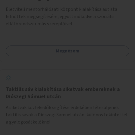
Életviteli mentorhálózati központ kialakítása autista
felnőttek megsegítésére, együttműködve a szociális
ellátórendszer más szereplőivel.
Megnézem
Taktilis sáv kialakítása siketvak embereknek a
Diószegi Sámuel utcán
A siketvak közlekedők segítése érdekében létesüljenek
taktilis sávok a Diószegi Sámuel utcán, különös tekintettel
a gyalogosátkelőknél.