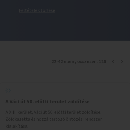
Feltételek törlése
22
-
42
elem
, összesen:
126
A Váci út 50. előtti terület zöldítése
A XIII. kerület, Váci út 50. előtti terület zöldítése.
Zöldkazetta és hozzá tartozó öntözési rendszer
kialakítása.