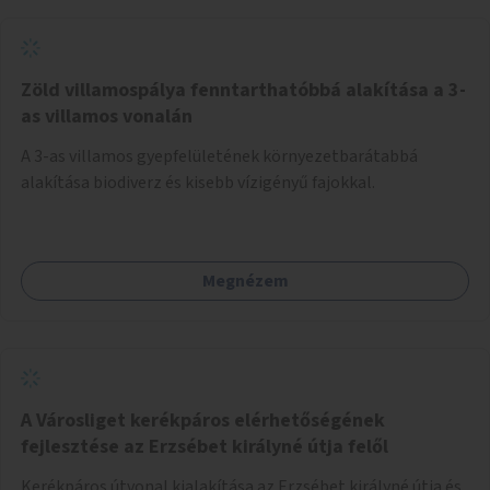
Zöld villamospálya fenntarthatóbbá alakítása a 3-
as villamos vonalán
A 3-as villamos gyepfelületének környezetbarátabbá
alakítása biodiverz és kisebb vízigényű fajokkal.
Megnézem
A Városliget kerékpáros elérhetőségének
fejlesztése az Erzsébet királyné útja felől
Kerékpáros útvonal kialakítása az Erzsébet királyné útja és