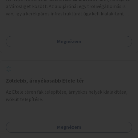
a Városliget között. Az aluljárónál egy trolivégállomás is
van, így a kerékpáros infrastruktúrát úgy kell kialakítani,
hogy biztonságosan lehessen biciklizni a troliforgalom
mellett is. Az útvonal átvezetésre kerülne a Hungária
körúton, majd a Városligetig folytatódna a Hermina utat
Megnézem
keresztezve.
Zöldebb, árnyékosabb Etele tér
Az Etele téren fák telepítése, árnyékos helyek kialakítása,
ivókút telepítése.
Megnézem