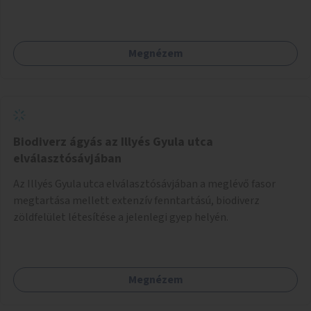
Megnézem
Biodiverz ágyás az Illyés Gyula utca
elválasztósávjában
Az Illyés Gyula utca elválasztósávjában a meglévő fasor
megtartása mellett extenzív fenntartású, biodiverz
zöldfelület létesítése a jelenlegi gyep helyén.
Megnézem