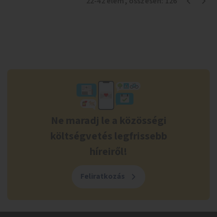
22
-
42
elem
, összesen:
126
Ne maradj le a közösségi
költségvetés legfrissebb
híreiről!
Feliratkozás