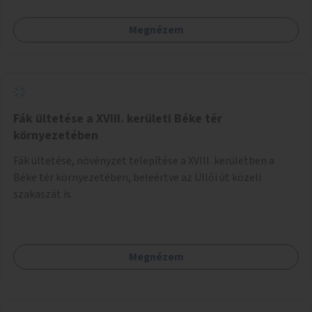
kerékpáros útvonal alakítható ki, amely többek között
iskolákhoz, kulturális intézményekhez és a Kopaszi-gáthoz
Megnézem
biztosítana elérést.
Fák ültetése a XVIII. kerületi Béke tér
környezetében
Fák ültetése, növényzet telepítése a XVIII. kerületben a
Béke tér környezetében, beleértve az Üllői út közeli
szakaszát is.
Megnézem