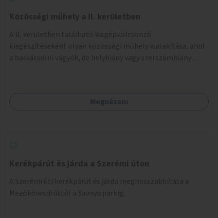
Közösségi műhely a II. kerületben
A II. kerületben található kisgépkölcsönző
kiegészítéseként olyan közösségi műhely kialakítása, ahol
a barkácsolni vágyók, de helyhiány vagy szerszámhiány
miatt hátrányból indulók megtalálhatják a számukra
megfelelő helyet.
Megnézem
Kerékpárút és járda a Szerémi úton
A Szerémi úti kerékpárút és járda meghosszabbítása a
Mezőkövesdi úttól a Savoya parkig.