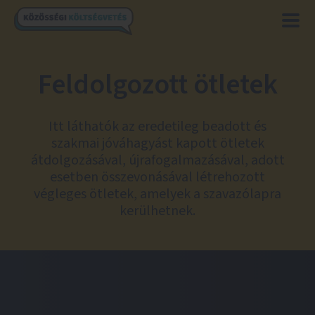
Feldolgozott ötletek
Itt láthatók az eredetileg beadott és
szakmai jóváhagyást kapott ötletek
átdolgozásával, újrafogalmazásával, adott
esetben összevonásával létrehozott
végleges ötletek, amelyek a szavazólapra
kerülhetnek.