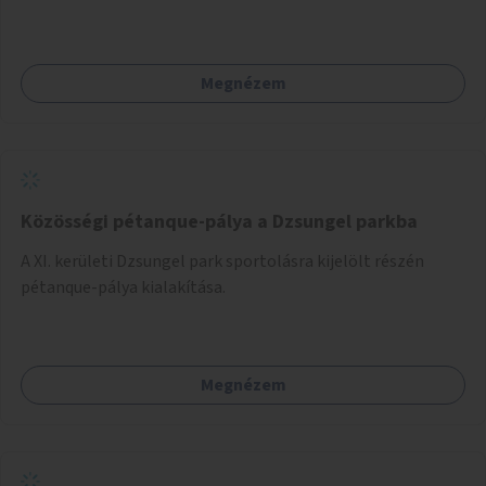
Megnézem
Közösségi pétanque-pálya a Dzsungel parkba
A XI. kerületi Dzsungel park sportolásra kijelölt részén
pétanque-pálya kialakítása.
Megnézem