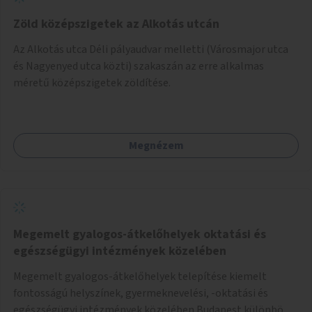
Zöld középszigetek az Alkotás utcán
Az Alkotás utca Déli pályaudvar melletti (Városmajor utca
és Nagyenyed utca közti) szakaszán az erre alkalmas
méretű középszigetek zöldítése.
Megnézem
Megemelt gyalogos-átkelőhelyek oktatási és
egészségügyi intézmények közelében
Megemelt gyalogos-átkelőhelyek telepítése kiemelt
fontosságú helyszínek, gyermeknevelési, -oktatási és
egészségügyi intézmények közelében Budapest különböző