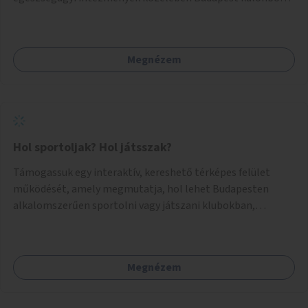
pontjain, 7–12 helyszínen.
Megnézem
Hol sportoljak? Hol játsszak?
Támogassuk egy interaktív, kereshető térképes felület
működését, amely megmutatja, hol lehet Budapesten
alkalomszerűen sportolni vagy játszani klubokban,
közösségi terekben vagy nyilvános pályákon. A felhasználó
például könnyen megtudhatja, hol tud a környékén jógázni,
bridzsezni, biliárdozni vagy társasjátékozni, és azt is, hogy
Megnézem
ezek mikor érhetők el. A projekt célja, hogy átláthatóvá és
könnyen elérhetővé tegye a város közösségi sport- és
játéklehetőségeit bárki számára, egy már meglévő,