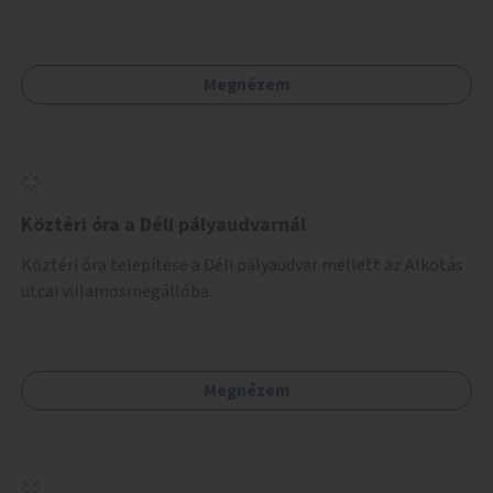
szolgálná ki.
Megnézem
Köztéri óra a Déli pályaudvarnál
Köztéri óra telepítése a Déli pályaudvar mellett az Alkotás
utcai villamosmegállóba.
Megnézem