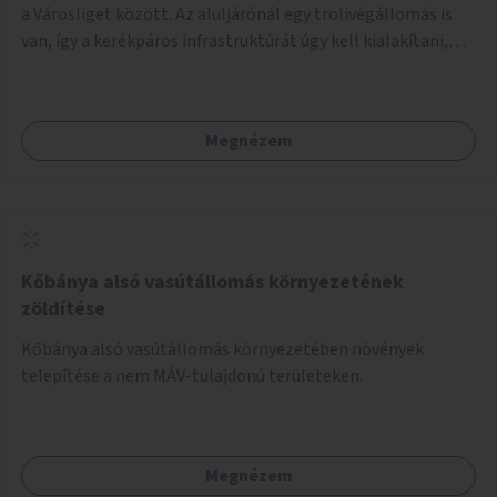
a Városliget között. Az aluljárónál egy trolivégállomás is
van, így a kerékpáros infrastruktúrát úgy kell kialakítani,
hogy biztonságosan lehessen biciklizni a troliforgalom
mellett is. Az útvonal átvezetésre kerülne a Hungária
körúton, majd a Városligetig folytatódna a Hermina utat
Megnézem
keresztezve.
Kőbánya alsó vasútállomás környezetének
zöldítése
Kőbánya alsó vasútállomás környezetében növények
telepítése a nem MÁV-tulajdonú területeken.
Megnézem