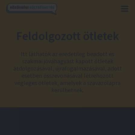
Feldolgozott ötletek
Itt láthatók az eredetileg beadott és
szakmai jóváhagyást kapott ötletek
átdolgozásával, újrafogalmazásával, adott
esetben összevonásával létrehozott
végleges ötletek, amelyek a szavazólapra
kerülhetnek.