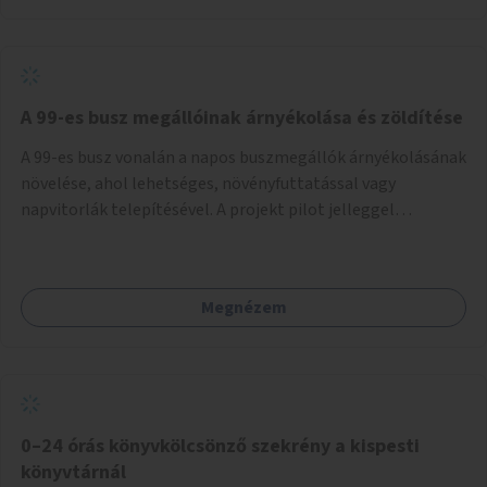
A 99-es busz megállóinak árnyékolása és zöldítése
A 99-es busz vonalán a napos buszmegállók árnyékolásának
növelése, ahol lehetséges, növényfuttatással vagy
napvitorlák telepítésével. A projekt pilot jelleggel
valósulna meg, a helyszíni adottságok figyelembevételével.
Megnézem
0–24 órás könyvkölcsönző szekrény a kispesti
könyvtárnál