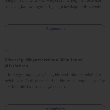
hangulatos sétányokkal. A fejlesztés a meglévő tervekkel
összhangban, az angolkert jellegű jövőképhez illeszkedve
valósulhat meg.
Megnézem
Közösségi könyvszekrény a Wein János
játszótéren
„Hozz egy könyvet, vigyél egy könyvet" alapon működő, a
helyi közösség által fenntartott könyvszekrény kihelyezése
a XIII. kerületi Wein János játszótérre.
Megnézem