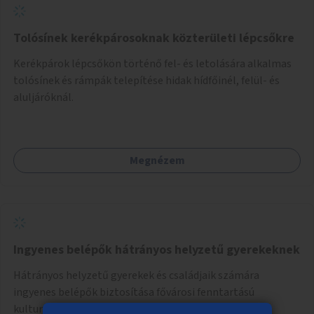
Tolósínek kerékpárosoknak közterületi lépcsőkre
Kerékpárok lépcsőkön történő fel- és letolására alkalmas
tolósínek és rámpák telepítése hidak hídfőinél, felül- és
aluljáróknál.
Megnézem
Ingyenes belépők hátrányos helyzetű gyerekeknek
Hátrányos helyzetű gyerekek és családjaik számára
ingyenes belépők biztosítása fővárosi fenntartású
kulturális intézményekbe.