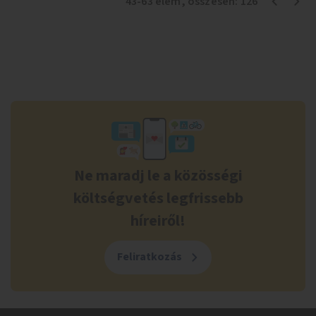
43
-
63
elem
, összesen:
126
Ne maradj le a közösségi
költségvetés legfrissebb
híreiről!
Feliratkozás