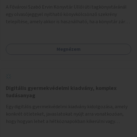
A Fővárosi Szabó Ervin Könyvtár Üllői úti tagkönyvtáránál
egy olvasójeggyel nyitható könyvkölcsönző szekrény
telepítése, amely akkor is használható, ha a könyvtár zárva
van.
Megnézem
Digitális gyermekvédelmi kiadvány, komplex
tudásanyag
Egy digitális gyermekvédelmi kiadvány kidolgozása, amely
konkrét ötleteket, javaslatokat nyújt arra vonatkozóan,
hogy hogyan lehet a hétköznapokban kikerülni vagy
helyettesíteni a kisgyerekek okoseszköz-használatát.