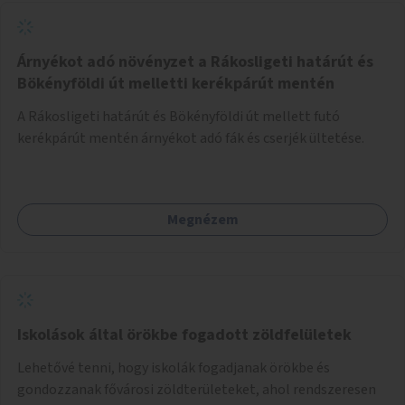
fejlesztett megoldás fenntartásán keresztül.
Árnyékot adó növényzet a Rákosligeti határút és
Bökényföldi út melletti kerékpárút mentén
A Rákosligeti határút és Bökényföldi út mellett futó
kerékpárút mentén árnyékot adó fák és cserjék ültetése.
Megnézem
Iskolások által örökbe fogadott zöldfelületek
Lehetővé tenni, hogy iskolák fogadjanak örökbe és
gondozzanak fővárosi zöldterületeket, ahol rendszeresen