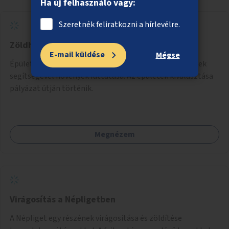
Ha új felhasználó vagy:
Szeretnék feliratkozni a hírlevélre.
Zöldhomlokzatok kialakítása
E-mail küldése
Mégse
Épületek utcai homlokzatára rács vagy más szerkezetek
segítségével növények futtatása. Az épületek kiválasztása
pályázat útján történik.
Megnézem
Virágosítás a Népligetben
A Népliget egy részének virágosítása és zöldítése