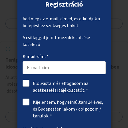
Regisztráció
Add meg az e-mail-címed, és elküldjük a
Megnézem
belépéshez szükséges linket.
A csillaggal jelölt mezők kitöltése
kötelező
E-mail-cím: *
Terápiás kutyák óvodákban, iskolákban,
idősotthonokban, egészségügyi intézményekben
Állatterápiás foglalkozások szervezése különböző
Elolvastam és elfogadom az
intézményekben, például óvodákban, iskolákban,
adatkezelési tájékoztatót
. *
idősotthonokban, egészségügyi intézményekben.
Kijelentem, hogy elmúltam 14 éves,
és Budapesten lakom / dolgozom /
tanulok. *
Megnézem