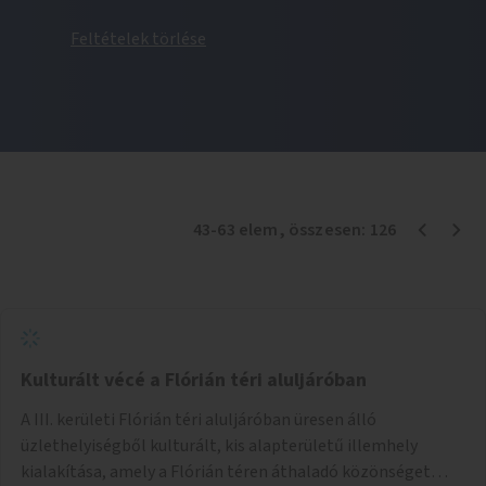
Feltételek törlése
43
-
63
elem
, összesen:
126
Kulturált vécé a Flórián téri aluljáróban
A III. kerületi Flórián téri aluljáróban üresen álló
üzlethelyiségből kulturált, kis alapterületű illemhely
kialakítása, amely a Flórián téren áthaladó közönséget