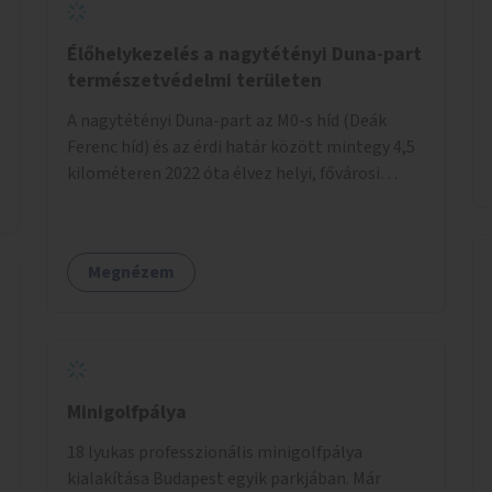
Élőhelykezelés a nagytétényi Duna-part
természetvédelmi területen
A nagytétényi Duna-part az M0-s híd (Deák
Ferenc híd) és az érdi határ között mintegy 4,5
kilométeren 2022 óta élvez helyi, fővárosi
védelmet. Ehhez kapcsolódóan javasoljuk a
terület élőhelykezelését, a tájidegen, invazív
fajok ritkítását, visszaszorítását.
Megnézem
Minigolfpálya
18 lyukas professzionális minigolfpálya
kialakítása Budapest egyik parkjában. Már