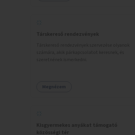
Társkereső rendezvények
Társkereső rendezvények szervezése olyanok
számára, akik párkapcsolatot keresnek, és
szeretnének ismerkedni.
Megnézem
Kisgyermekes anyákat támogató
közösségi tér