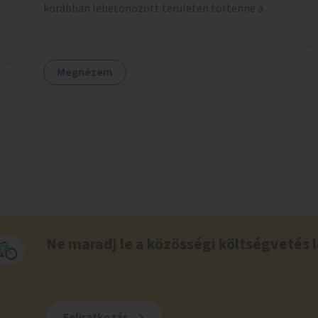
korábban lebetonozott területen történne a
megvalósítás, így biztosítanánk, hogy ne
vesszen el további zöldfelület.
Megnézem
Ne maradj le a közösségi költségvetés l
Feliratkozás