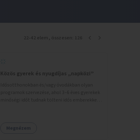
22
-
42
elem
, összesen:
126
Közös gyerek és nyugdíjas „napközi”
Idősotthonokban és/vagy óvodákban olyan
programok szervezése, ahol 3–6 éves gyerekek
minőségi időt tudnak tölteni idős emberekkel,
akik társaságra, beszélgetésre vágynak.
Megnézem