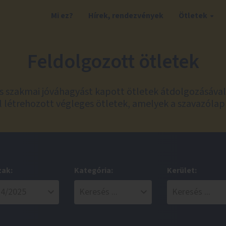
Mi ez?
Hírek, rendezvények
Ötletek
Feldolgozott ötletek
és szakmai jóváhagyást kapott ötletek átdolgozásáva
 létrehozott végleges ötletek, amelyek a szavazólap
zak:
Kategória:
Kerület: