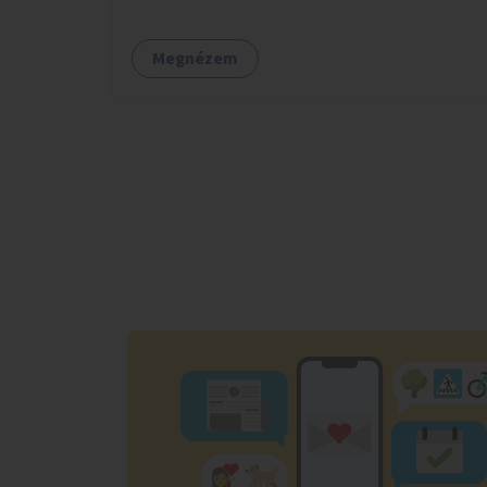
kialakítására, amelyek védelmet nyújtanak az
időjárás viszontagságaival szemben.
Megnézem