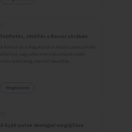
Faültetés, zöldítés a Baross utcában
A Baross utca Nagykörúton kívüli szakaszán fák
ültetése, vagy ahol erre a közművek miatt
nincs lehetőség, kiemelt kazettás
évelőágyások létrehozása.
Megnézem
A Gyáli-patak ökológiai megújítása