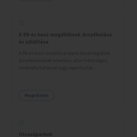
A 99-es busz megállóinak árnyékolása
és zöldítése
A 99-es busz vonalán a napos buszmegállók
árnyékolásának növelése, ahol lehetséges,
növényfuttatással vagy napvitorlák
telepítésével. A projekt pilot jelleggel
valósulna meg, a helyszíni adottságok
figyelembevételével.
Megnézem
Olvasóparkok