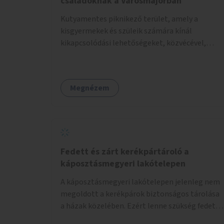
családoknak a Városmajorban
Kutyamentes piknikező terület, amely a
kisgyermekek és szüleik számára kínál
kikapcsolódási lehetőségeket, közvécével,
pelenkázóval.
Megnézem
Fedett és zárt kerékpártároló a
káposztásmegyeri lakótelepen
A káposztásmegyeri lakótelepen jelenleg nem
megoldott a kerékpárok biztonságos tárolása
a házak közelében. Ezért lenne szükség fedett,
zárható, közösen használható kerékpártárolók