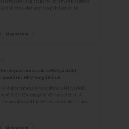
szerkezetek segítségével növények futtatása.
Az épületek kiválasztása pályázat útján
történik.
Megnézem
Kerékpártámaszok a Mátyásföld,
repülőtér HÉV-megállónál
Kerékpártámaszok telepítése a Mátyásföld,
repülőtér HÉV-megálló környezetében. A
támaszok között fedett és nem fedett típusok
is lesznek, a helyszíni adottságokhoz igazodva.
Megnézem