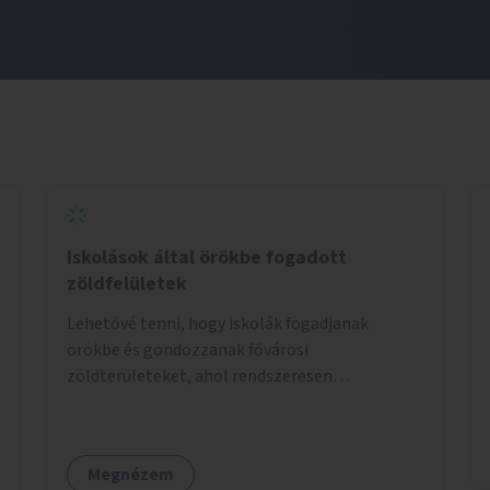
Iskolások által örökbe fogadott
zöldfelületek
Lehetővé tenni, hogy iskolák fogadjanak
örökbe és gondozzanak fővárosi
zöldterületeket, ahol rendszeresen
kertészkedhetnek a gyerekek.
Megnézem