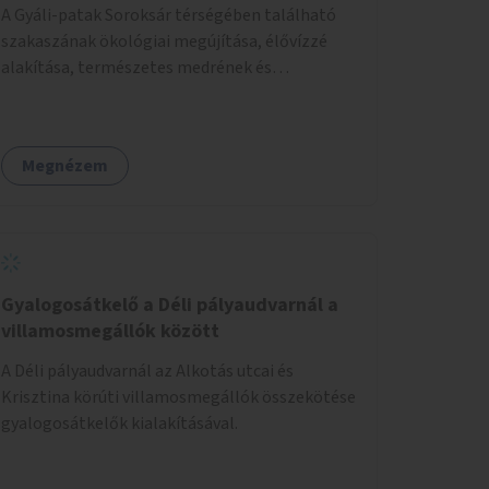
A Gyáli-patak Soroksár térségében található
szakaszának ökológiai megújítása, élővízzé
alakítása, természetes medrének és
élővilágának helyreállítása ökológiai szakértők
bevonásával.
Megnézem
Gyalogosátkelő a Déli pályaudvarnál a
villamosmegállók között
A Déli pályaudvarnál az Alkotás utcai és
Krisztina körúti villamosmegállók összekötése
gyalogosátkelők kialakításával.