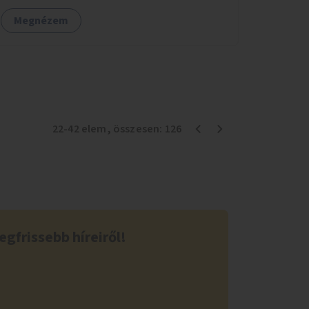
Megnézem
22
-
42
elem
, összesen:
126
egfrissebb híreiről!