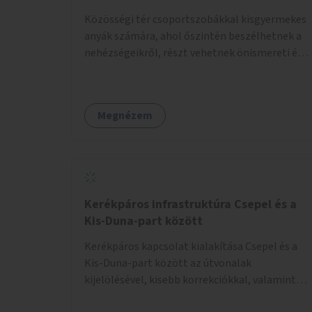
Közösségi tér csoportszobákkal kisgyermekes
anyák számára, ahol őszintén beszélhetnek a
nehézségeikről, részt vehetnek önismereti és
regeneráló foglalkozásokon (pl. gyógytorna,
jóga, terápia), miközben a gyerekek
biztonságban játszhatnak.
Megnézem
Kerékpáros infrastruktúra Csepel és a
Kis-Duna-part között
Kerékpáros kapcsolat kialakítása Csepel és a
Kis-Duna-part között az útvonalak
kijelölésével, kisebb korrekciókkal, valamint
szükség esetén biztonságos átkelőhelyek