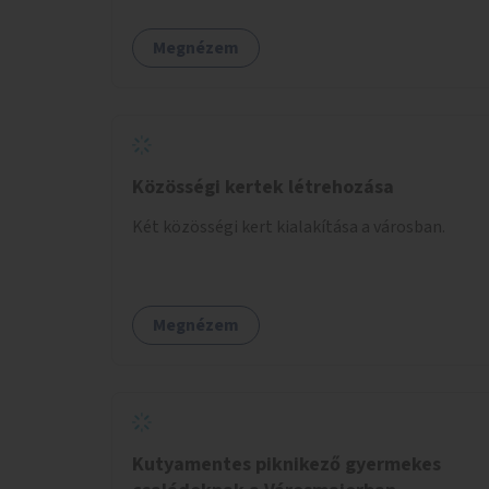
létesítésével.
Megnézem
Közösségi kertek létrehozása
Két közösségi kert kialakítása a városban.
Megnézem
Kutyamentes piknikező gyermekes