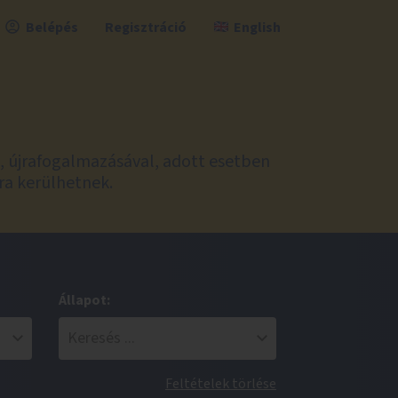
Belépés
Regisztráció
English
l, újrafogalmazásával, adott esetben
ra kerülhetnek.
Állapot:
Feltételek törlése