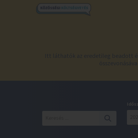
Itt láthatók az eredetileg beadott 
összevonásával
Idős