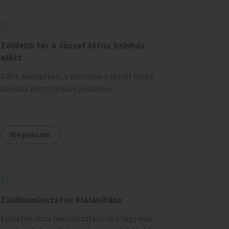
Zöldebb tér a József Attila Színház
előtt
A XIII. kerületben, a Váci úton a József Attila
Színház előtti terület zöldítése.
Megnézem
Zöldhomlokzatok kialakítása
Épületek utcai homlokzatára rács vagy más