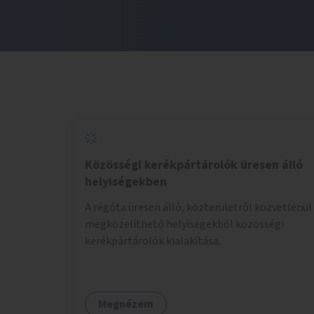
Közösségi kerékpártárolók üresen álló
helyiségekben
A régóta üresen álló, közterületről közvetlenül
megközelíthető helyiségekből közösségi
kerékpártárolók kialakítása.
Megnézem