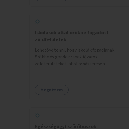
Iskolások által örökbe fogadott
zöldfelületek
Lehetővé tenni, hogy iskolák fogadjanak
örökbe és gondozzanak fővárosi
zöldterületeket, ahol rendszeresen
kertészkedhetnek a gyerekek.
Megnézem
Egészségügyi szűrőbuszok