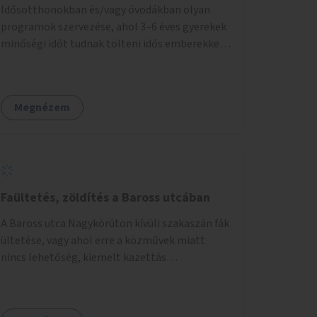
Idősotthonokban és/vagy óvodákban olyan
programok szervezése, ahol 3–6 éves gyerekek
minőségi időt tudnak tölteni idős emberekkel,
akik társaságra, beszélgetésre vágynak.
Megnézem
Faültetés, zöldítés a Baross utcában
A Baross utca Nagykörúton kívüli szakaszán fák
ültetése, vagy ahol erre a közművek miatt
nincs lehetőség, kiemelt kazettás
évelőágyások létrehozása.