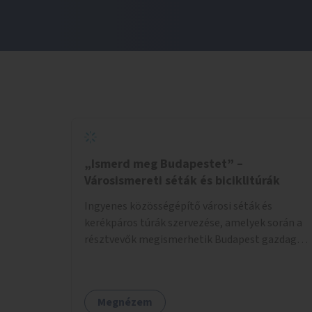
„Ismerd meg Budapestet” –
Városismereti séták és biciklitúrák
Ingyenes közösségépítő városi séták és
kerékpáros túrák szervezése, amelyek során a
résztvevők megismerhetik Budapest gazdag
történelmét, rejtett titkait és kulturális
értékeit. A város felfedezése összekötve a
mozgás népszerűsítésével mindenki számára
Megnézem
nagy élményt nyújthat.