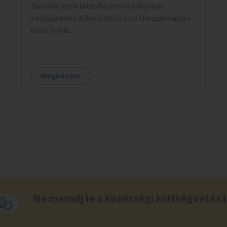
Zöldfelületek létesítése erre alkalmas
helyszíneken a Budafoki úton a Hengermalom
úttól kifelé.
Megnézem
Ne maradj le a közösségi költségvetés l