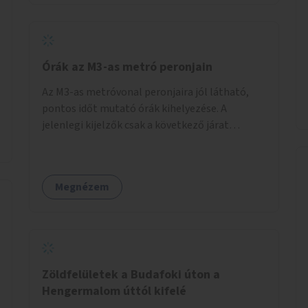
Órák az M3-as metró peronjain
Az M3-as metróvonal peronjaira jól látható,
pontos időt mutató órák kihelyezése. A
jelenlegi kijelzők csak a következő járat
érkezését mutatják, az aktuális időt nem. Az
órák a peronokon várakozók tájékozódását
segítenék, ahogyan az más közösségi tereken
Megnézem
is bevett gyakorlat.
Zöldfelületek a Budafoki úton a
Hengermalom úttól kifelé