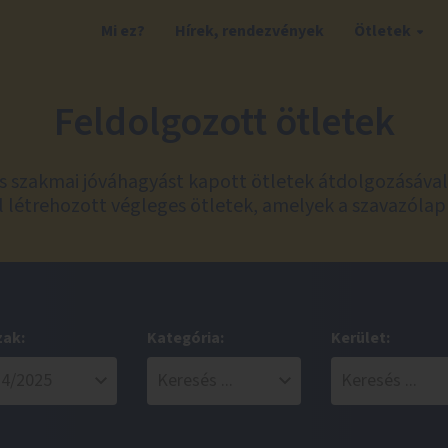
Mi ez?
Hírek, rendezvények
Ötletek
Feldolgozott ötletek
és szakmai jóváhagyást kapott ötletek átdolgozásáva
 létrehozott végleges ötletek, amelyek a szavazólap
zak:
Kategória:
Kerület: