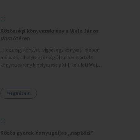
Közösségi könyvszekrény a Wein János
játszótéren
„Hozz egy könyvet, vigyél egy könyvet" alapon
működő, a helyi közösség által fenntartott
könyvszekrény kihelyezése a XIII. kerületi Wein
János játszótérre.
Megnézem
Közös gyerek és nyugdíjas „napközi”