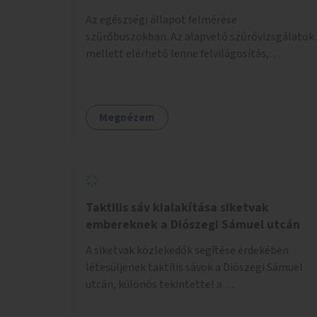
Az egészségi állapot felmérése
szűrőbuszokban. Az alapvető szűrővizsgálatok
mellett elérhető lenne felvilágosítás,
egészségügyi tanácsadás, a szexuális úton
terjedő betegségek szűrése és a
szenvedélybetegek támogatása.
Megnézem
Taktilis sáv kialakítása siketvak
embereknek a Diószegi Sámuel utcán
A siketvak közlekedők segítése érdekében
létesüljenek taktilis sávok a Diószegi Sámuel
utcán, különös tekintettel a
gyalogosátkelőknél.