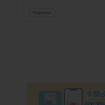
madáretetőket is.
Megnézem