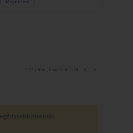
Megnézem
1
-
21
elem
, összesen:
126
egfrissebb híreiről!