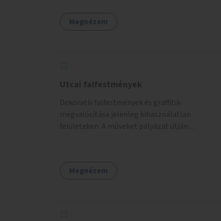
Megnézem
Utcai falfestmények
Dekoratív falfestmények és graffitik
megvalósítása jelenleg kihasználatlan
felületeken. A műveket pályázat útján
választott művészek és művészeti hallgatók
készítenék el.
Megnézem