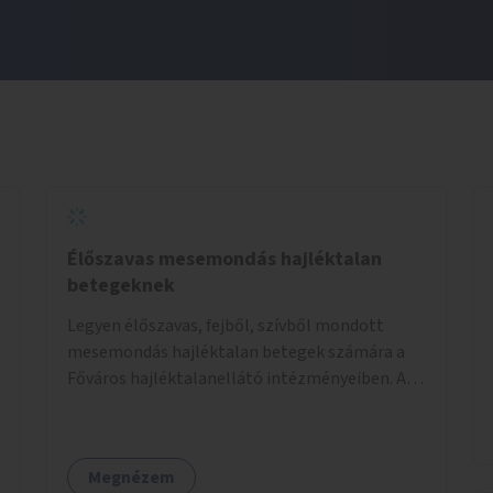
Élőszavas mesemondás hajléktalan
betegeknek
Legyen élőszavas, fejből, szívből mondott
mesemondás hajléktalan betegek számára a
Főváros hajléktalanellátó intézményeiben. A
mesemondást meseterapeuták,
művészetterapeuták, mesemondó
végzettségű emberek végeznék.
Megnézem