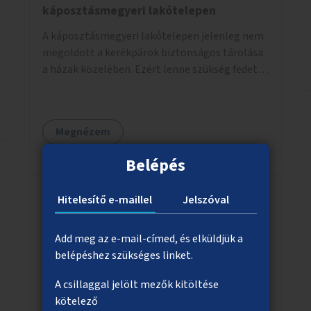
káposztásmegyeri lakótelepen
A káposztásmegyeri lakótelepen jelenleg nem
megoldott a kerékpárok biztonságos tárolása
a házak közelében. Ezért lenne szükség fedett,
zárható, közösen használható kerékpártárolók
kialakítására, amelyek védelmet nyújtanak az
időjárás viszontagságaival szemben.
Megnézem
Belépés
Hitelesítő e-maillel
Jelszóval
Terápiás kutyák óvodákban,
iskolákban, idősotthonokban,
Add meg az e-mail-címed, és elküldjük a
egészségügyi intézményekben
belépéshez szükséges linket.
Állatterápiás foglalkozások szervezése
A csillaggal jelölt mezők kitöltése
különböző intézményekben, például
kötelező