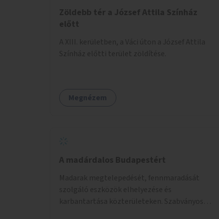
Zöldebb tér a József Attila Színház
előtt
A XIII. kerületben, a Váci úton a József Attila
Színház előtti terület zöldítése.
Megnézem
A madárdalos Budapestért
Madarak megtelepedését, fennmaradását
szolgáló eszközök elhelyezése és
karbantartása közterületeken. Szabványos
odúk mellett ez jelenthet itatókat, téli