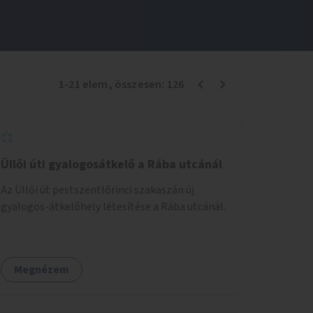
1
-
21
elem
, összesen:
126
Üllői úti gyalogosátkelő a Rába utcánál
Az Üllői út pestszentlőrinci szakaszán új
gyalogos-átkelőhely létesítése a Rába utcánál.
Megnézem