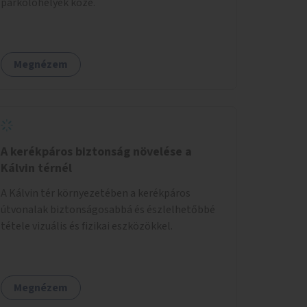
parkolóhelyek közé.
Megnézem
A kerékpáros biztonság növelése a
Kálvin térnél
A Kálvin tér környezetében a kerékpáros
útvonalak biztonságosabbá és észlelhetőbbé
tétele vizuális és fizikai eszközökkel.
Megnézem