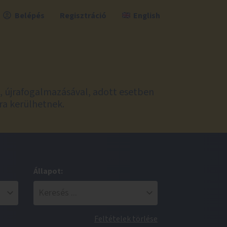
Belépés
Regisztráció
English
l, újrafogalmazásával, adott esetben
ra kerülhetnek.
Állapot:
Feltételek törlése