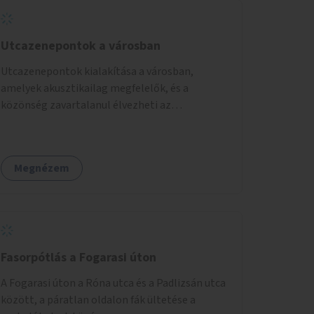
Utcazenepontok a városban
Utcazenepontok kialakítása a városban,
amelyek akusztikailag megfelelők, és a
közönség zavartalanul élvezheti az
előadásokat. A zenészek egy időpontfoglalón
jelentkezhetnek be fellépni.
Megnézem
Fasorpótlás a Fogarasi úton
A Fogarasi úton a Róna utca és a Padlizsán utca
között, a páratlan oldalon fák ültetése a