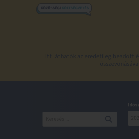
Itt láthatók az eredetileg beadott 
összevonásával
Idős