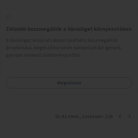
Zöldebb buszmegállók a Városliget környezetében
A Városliget körüli utcákban található buszmegállók
árnyékolása, kiegészítése kevés karbantartást igénylő,
gyorsan növekvő zöldnövényzettel.
Megnézem
22
-
42
elem
, összesen:
126