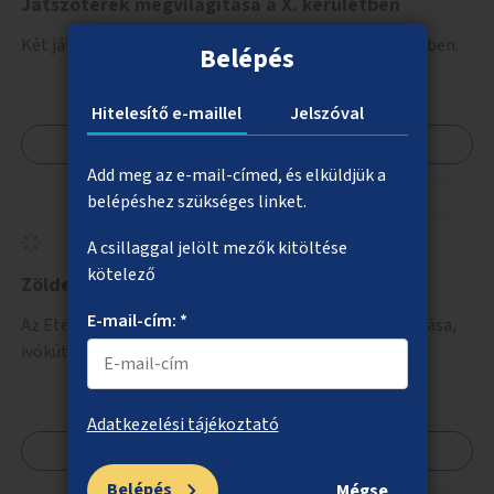
Játszóterek megvilágítása a X. kerületben
Két játszótér közvilágításának kialakítása a X. kerületben.
Belépés
Hitelesítő e-maillel
Jelszóval
Megnézem
Add meg az e-mail-címed, és elküldjük a
belépéshez szükséges linket.
A csillaggal jelölt mezők kitöltése
kötelező
Zöldebb, árnyékosabb Etele tér
E-mail-cím: *
Az Etele téren fák telepítése, árnyékos helyek kialakítása,
ivókút telepítése.
Adatkezelési tájékoztató
Megnézem
Belépés
Mégse