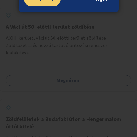
A Váci út 50. előtti terület zöldítése
A XIII. kerület, Váci út 50. előtti terület zöldítése.
Zöldkazetta és hozzá tartozó öntözési rendszer
kialakítása.
Megnézem
Zöldfelületek a Budafoki úton a Hengermalom
úttól kifelé