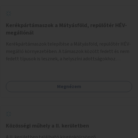
Kerékpártámaszok a Mátyásföld, repülőtér HÉV-
megállónál
Kerékpártámaszok telepítése a Mátyásföld, repülőtér HÉV-
megálló környezetében. A támaszok között fedett és nem
fedett típusok is lesznek, a helyszíni adottságokhoz
igazodva.
Megnézem
Közösségi műhely a II. kerületben
A II. kerületben található kisgépkölcsönző