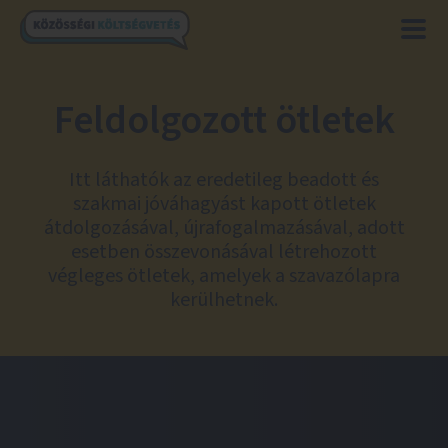
Feldolgozott ötletek
Itt láthatók az eredetileg beadott és
szakmai jóváhagyást kapott ötletek
átdolgozásával, újrafogalmazásával, adott
esetben összevonásával létrehozott
végleges ötletek, amelyek a szavazólapra
kerülhetnek.