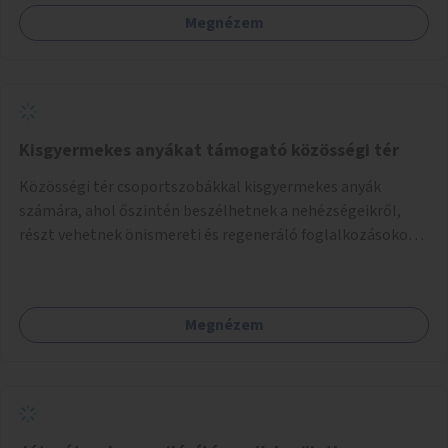
Megnézem
Kisgyermekes anyákat támogató közösségi tér
Közösségi tér csoportszobákkal kisgyermekes anyák
számára, ahol őszintén beszélhetnek a nehézségeikről,
részt vehetnek önismereti és regeneráló foglalkozásokon
(pl. gyógytorna, jóga, terápia), miközben a gyerekek
biztonságban játszhatnak.
Megnézem