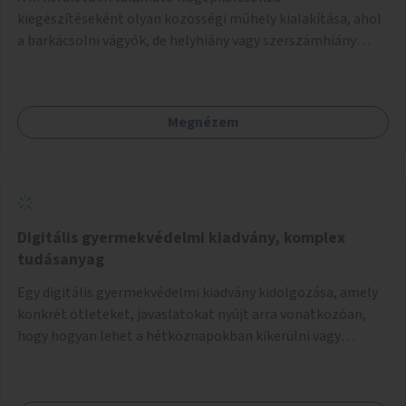
kiegészítéseként olyan közösségi műhely kialakítása, ahol
a barkácsolni vágyók, de helyhiány vagy szerszámhiány
miatt hátrányból indulók megtalálhatják a számukra
megfelelő helyet.
Megnézem
Digitális gyermekvédelmi kiadvány, komplex
tudásanyag
Egy digitális gyermekvédelmi kiadvány kidolgozása, amely
konkrét ötleteket, javaslatokat nyújt arra vonatkozóan,
hogy hogyan lehet a hétköznapokban kikerülni vagy
helyettesíteni a kisgyerekek okoseszköz-használatát.