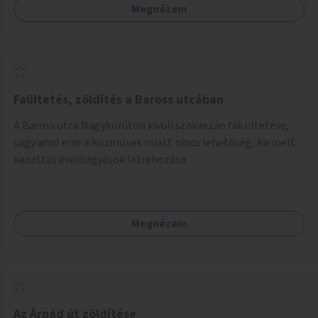
Megnézem
Faültetés, zöldítés a Baross utcában
A Baross utca Nagykörúton kívüli szakaszán fák ültetése,
vagy ahol erre a közművek miatt nincs lehetőség, kiemelt
kazettás évelőágyások létrehozása.
Megnézem
Az Árpád út zöldítése