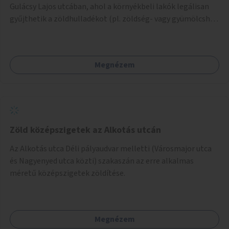
Gulácsy Lajos utcában, ahol a környékbeli lakók legálisan
gyűjthetik a zöldhulladékot (pl. zöldség- vagy gyümölcshéj,
letört gallyak, falevelek), akár aprítási lehetőséggel is. A
fenntartható működés érdekében a lakosok számára
komposztmesteri képzést is biztosítunk. A komposztáló
Megnézem
csak akkor valósulhat meg, ha létrejön egy helyi fenntartó
közösség, amely vállalja a működtetést és a felügyeletet.
Zöld középszigetek az Alkotás utcán
Az Alkotás utca Déli pályaudvar melletti (Városmajor utca
és Nagyenyed utca közti) szakaszán az erre alkalmas
méretű középszigetek zöldítése.
Megnézem