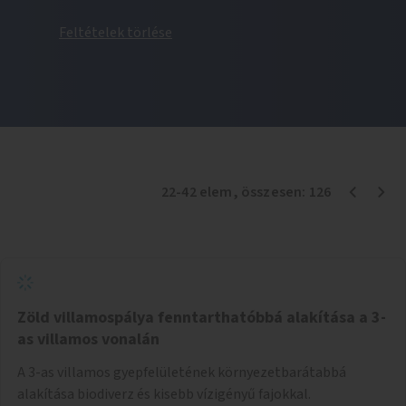
Feltételek törlése
22
-
42
elem
, összesen:
126
Zöld villamospálya fenntarthatóbbá alakítása a 3-
as villamos vonalán
A 3-as villamos gyepfelületének környezetbarátabbá
alakítása biodiverz és kisebb vízigényű fajokkal.