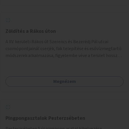
Zöldítés a Rákos úton
A XV. kerületi Rákos út Szerencs és Bezerédj Pál utcai
csomópontjainál cserjék, fák telepítése és esővízmegtartó
módszerek alkalmazása, figyelembe véve a terület hosszú
távú átalakítási terveit.
Megnézem
Pingpongasztalok Pesterzsébeten
Pesterzsébeten 5 új pingpong asztal kihelyezése.