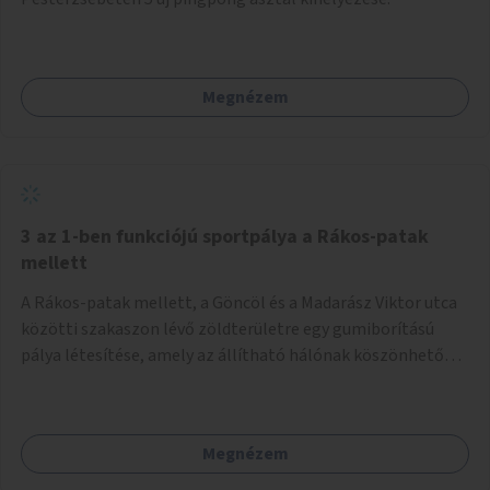
Megnézem
3 az 1-ben funkciójú sportpálya a Rákos-patak
mellett
A Rákos-patak mellett, a Göncöl és a Madarász Viktor utca
közötti szakaszon lévő zöldterületre egy gumiborítású
pálya létesítése, amely az állítható hálónak köszönhetően
alkalmas röplabdára, tollaslabdára, illetve lábteniszre is.
Megnézem