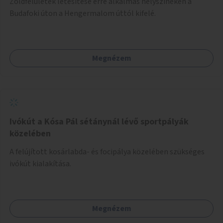
Zöldfelületek létesítése erre alkalmas helyszíneken a
Budafoki úton a Hengermalom úttól kifelé.
Megnézem
Ivókút a Kósa Pál sétánynál lévő sportpályák
közelében
A felújított kosárlabda- és focipálya közelében szükséges
ivókút kialakítása.
Megnézem