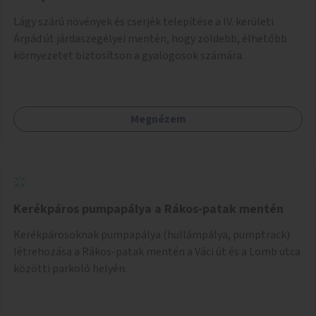
Lágy szárú növények és cserjék telepítése a IV. kerületi
Árpád út járdaszegélyei mentén, hogy zöldebb, élhetőbb
környezetet biztosítson a gyalogosok számára.
Megnézem
Kerékpáros pumpapálya a Rákos-patak mentén
Kerékpárosoknak pumpapálya (hullámpálya, pumptrack)
létrehozása a Rákos-patak mentén a Váci út és a Lomb utca
közötti parkoló helyén.