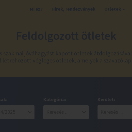
Mi ez?
Hírek, rendezvények
Ötletek
Feldolgozott ötletek
és szakmai jóváhagyást kapott ötletek átdolgozásáva
 létrehozott végleges ötletek, amelyek a szavazólap
zak:
Kategória:
Kerület: