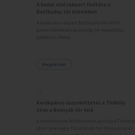
A budai alsó rakpart fásítása a
Batthyány tér közelében
A budai alsó rakpart Batthyány tér előtti
parkolófelületén közösségi tér kialakítása
padokkal, fákkal.
Megnézem
Kerékpáros összeköttetés a Thököly
úton a Bosnyák tér felé
A kerékpározás feltételeinek javítása a Thököly
úton. Jelenleg a Tisza István tér (Róna utca) és