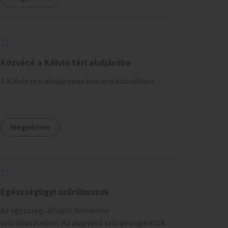
Közvécé a Kálvin téri aluljáróba
A Kálvin téri aluljáróban közvécé kialakítása.
Megnézem
Egészségügyi szűrőbuszok
Az egészségi állapot felmérése
szűrőbuszokban. Az alapvető szűrővizsgálatok