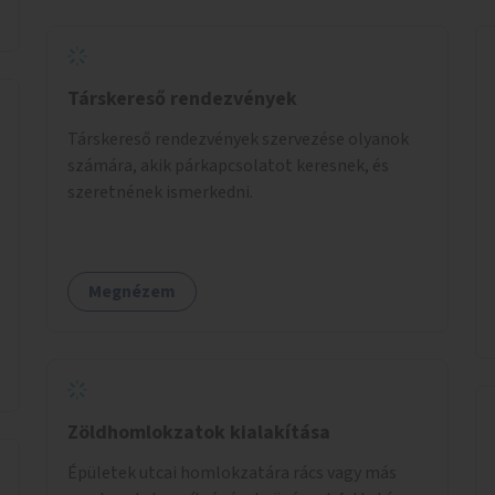
Társkereső rendezvények
Társkereső rendezvények szervezése olyanok
számára, akik párkapcsolatot keresnek, és
szeretnének ismerkedni.
Megnézem
Zöldhomlokzatok kialakítása
Épületek utcai homlokzatára rács vagy más