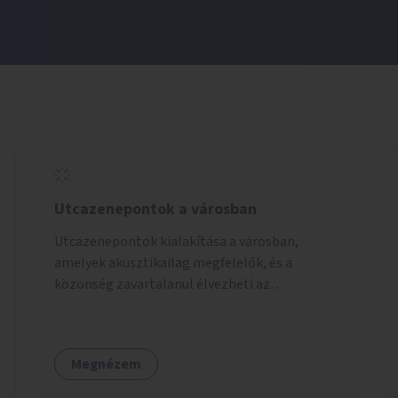
Utcazenepontok a városban
Utcazenepontok kialakítása a városban,
amelyek akusztikailag megfelelők, és a
közönség zavartalanul élvezheti az
előadásokat. A zenészek egy időpontfoglalón
jelentkezhetnek be fellépni.
Megnézem