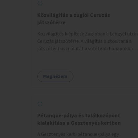
Közvilágítás a zuglói Ceruzás
játszótérre
Közvilágítás kiépítése Zuglóban a Lengyel utcai
Ceruzás játszótérre. A világítás biztosítaná a
játszótér használatát a sötétebb hónapokban,
különösen az óvodai és iskolai foglalkozások
utáni időszakban.
Megnézem
Pétanque-pálya és találkozópont
kialakítása a Gesztenyés kertben
A Gesztenyés kerti pétanque-pálya egy