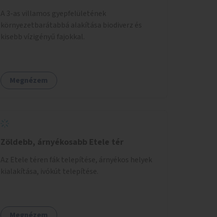
A 3-as villamos gyepfelületének
környezetbarátabbá alakítása biodiverz és
kisebb vízigényű fajokkal.
Megnézem
Zöldebb, árnyékosabb Etele tér
Az Etele téren fák telepítése, árnyékos helyek
kialakítása, ivókút telepítése.
Megnézem