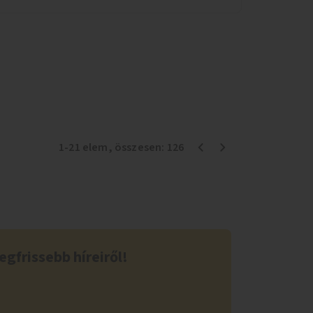
1
-
21
elem
, összesen:
126
egfrissebb híreiről!