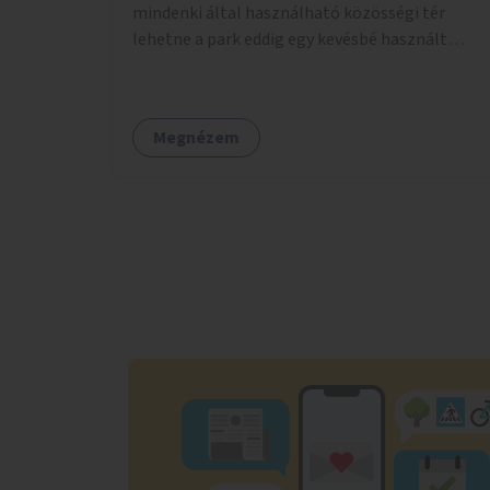
mindenki által használható közösségi tér
lehetne a park eddig egy kevésbé használt
részén. A játék egyszerre nyújtana lehetőséget
kikapcsolódásra, társasági élményre és
sportolásra – generációkon átívelően, akár
Megnézem
mozgásukban korlátozott, autizmussal vagy
demenciával élő emberek számára is.