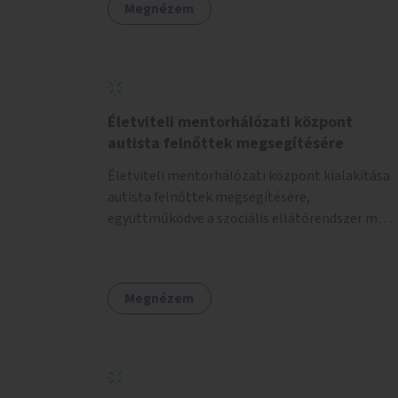
Megnézem
átvezetésre kerülne a Hungária körúton, majd a
Városligetig folytatódna a Hermina utat
keresztezve.
Életviteli mentorhálózati központ
autista felnőttek megsegítésére
Életviteli mentorhálózati központ kialakítása
autista felnőttek megsegítésére,
együttműködve a szociális ellátórendszer más
szereplőivel.
Megnézem