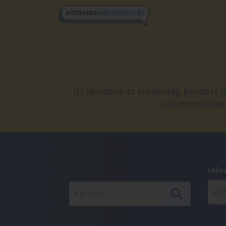
Itt láthatók az eredetileg beadott 
összevonásával
Idős