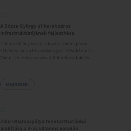
helyszínen iskolai együttműködéssel. A
szervezést az Önkormányzat koordinálná, a
tematikát a szakemberek alakítanák ki, külön
figyelmet fordítva a hátrányos helyzetű
A Dózsa György út kerékpáros
gyerekek bevonására is. A program pilot
infrastruktúrájának fejlesztése
jelleggel indulna, több korosztály számára.
Jelentős hiányossága a fővárosi kerékpáros
úthálózatnak a Dózsa György út Hősök tere és
Váci út közé eső szakasza. Különböző lokális
beavatkozásokkal érdemben javítható az
útszakaszon a kerékpáros közlekedés
biztonsága már azt megelőzően, hogy
Megnézem
többéves távlatban sor kerülne az út teljes
körű, komplex felújítására.
Zöld villamospálya fenntarthatóbbá
alakítása a 3-as villamos vonalán