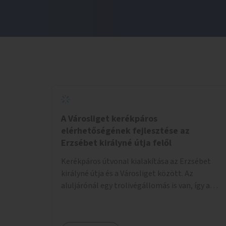
A Városliget kerékpáros
elérhetőségének fejlesztése az
Erzsébet királyné útja felől
Kerékpáros útvonal kialakítása az Erzsébet
királyné útja és a Városliget között. Az
aluljárónál egy trolivégállomás is van, így a
kerékpáros infrastruktúrát úgy kell kialakítani,
hogy biztonságosan lehessen biciklizni a
troliforgalom mellett is. Az útvonal