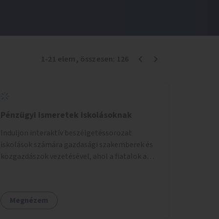
1
-
21
elem
, összesen:
126
Pénzügyi ismeretek iskolásoknak
Induljon interaktív beszélgetéssorozat
iskolások számára gazdasági szakemberek és
közgazdászok vezetésével, ahol a fiatalok a
pénzügyi-gazdasági alapismeretekkel
kapcsolatban tájékozódhatnak. A program
többalkalmas lenne, heti rendszerességgel
Megnézem
tartanák iskolai csoportok számára,
önkormányzati intézményben vagy külső