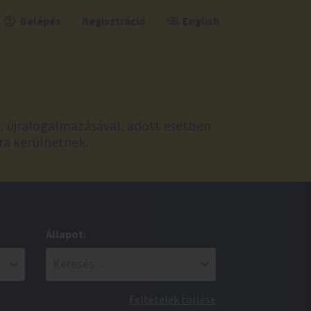
Belépés
Regisztráció
English
l, újrafogalmazásával, adott esetben
ra kerülhetnek.
Állapot:
Feltételek törlése