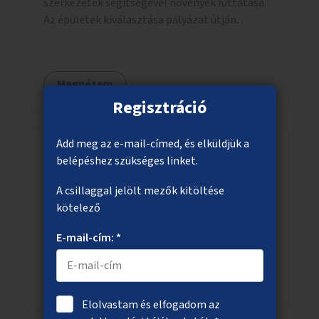
szerkezetek segítségével növények futtatása.
Az épületek kiválasztása pályázat útján
történik.
Megnézem
Regisztráció
Add meg az e-mail-címed, és elküldjük a
belépéshez szükséges linket.
Köztéri óra a Déli pályaudvarnál
A csillaggal jelölt mezők kitöltése
Köztéri óra telepítése a Déli pályaudvar
kötelező
mellett az Alkotás utcai villamosmegállóba.
E-mail-cím: *
Megnézem
Elolvastam és elfogadom az