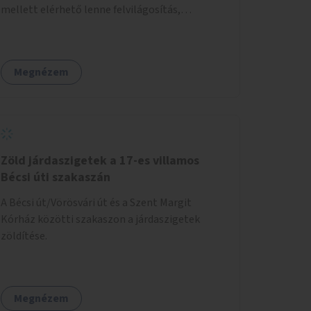
mellett elérhető lenne felvilágosítás,
egészségügyi tanácsadás, a szexuális úton
terjedő betegségek szűrése és a
szenvedélybetegek támogatása.
Megnézem
Zöld járdaszigetek a 17-es villamos
Bécsi úti szakaszán
A Bécsi út/Vörösvári út és a Szent Margit
Kórház közötti szakaszon a járdaszigetek
zöldítése.
Megnézem