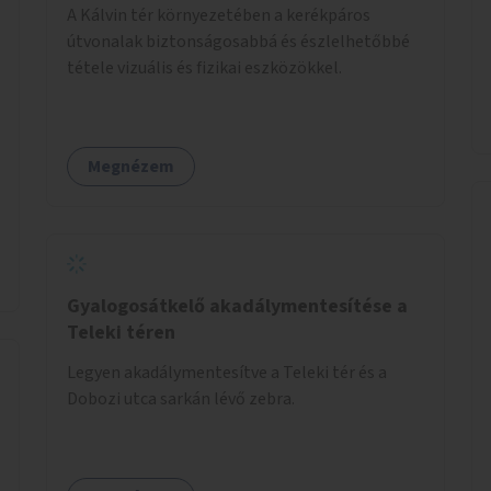
A Kálvin tér környezetében a kerékpáros
útvonalak biztonságosabbá és észlelhetőbbé
tétele vizuális és fizikai eszközökkel.
Megnézem
Gyalogosátkelő akadálymentesítése a
Teleki téren
Legyen akadálymentesítve a Teleki tér és a
Dobozi utca sarkán lévő zebra.