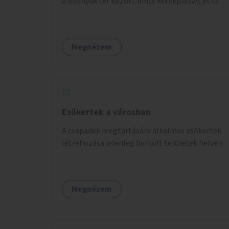
a Bosnyák tér között nincs kerékpársáv, és csak
a most épülő szakaszon folytatódik a Bosnyák
tér után.
Megnézem
Esőkertek a városban
A csapadék megtartására alkalmas esőkertek
létrehozása jelenleg burkolt területek helyén.
Megnézem