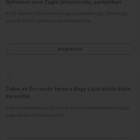
Nyilvános vécé Zugló játszóterein, parkjaiban
A XIV. kerület játszóterein vagy parkjaiban egy, lehetőség
szerint kettő nyilvános vécé kialakítása.
Megnézem
Zebra az Örs vezér terén a Nagy Lajos király útján
keresztül
Zebra kialakítása az Örs vezér tere csomópontban a Nagy
Lajos király útján keresztül.