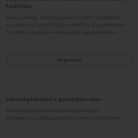
területein
A pesti erdőket, kisvízfolyásokat és védett területeket
összekapcsoló zöldúthálózat elindítása. A projekt célja a
már létező, de gyakran elhanyagolt vagy ismeretlen
ösvények biztonságosabbá és használhatóbbá tétele,
különösen a közúti átvezetések, csúszós szakaszok és
szűkületek javításával, néhány ponton pedig helyszíni
Megnézem
beavatkozással (pl. táblák kihelyezése, hulladékgyűjtők,
akadálymentesítés). Az útvonalak kijelölése és
koncepcióterv-szintű összekötése támogatná a
zöldutakon való közlekedést.
Sebességmérőkkel a gyorshajtás ellen
Sebességmérő készülékek kihelyezése olyan
útszakaszokra, ahol a gyorshajtás jellemző probléma.