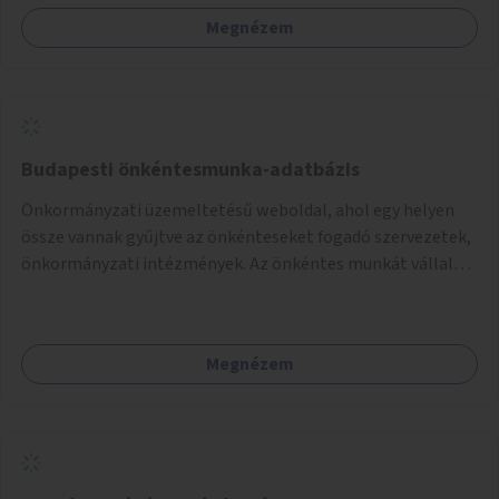
Megnézem
Budapesti önkéntesmunka-adatbázis
Önkormányzati üzemeltetésű weboldal, ahol egy helyen
össze vannak gyűjtve az önkénteseket fogadó szervezetek,
önkormányzati intézmények. Az önkéntes munkát vállalók
így könnyen kereshetnek helyszín és/vagy intézmény,
illetve a munka jellege alapján, és kapcsolatba tudnak lépni
az önkénteseket fogadó szervezetekkel. Maga az önkéntes
Megnézem
munka már az önkormányzattól függetlenül folyna, az
önkormányzat a weboldal üzemeltetését és
népszerűsítését végezné, amelynek kiemelt része lenne az
adatok naprakészen tartása.