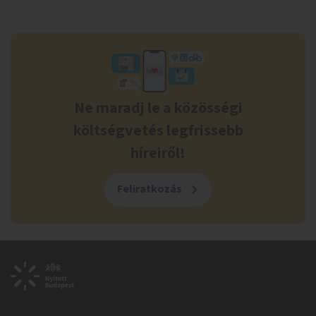
Ne maradj le a közösségi
költségvetés legfrissebb
híreiről!
Feliratkozás