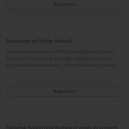
Megnézem
Tanösvény az Ördög-ároknál
Tanösvény kialakítása az Ördög-árok egyes helyszínein,
állomások létesítésével. Egységes táblákkal, a táblák
környezetének rendezésével. Online tanösvény-bemutató
felület kialakítása.
Megnézem
Zöldutak fejlesztése Budapest erdős és vízparti