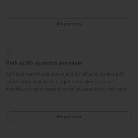
művészetterapeuták, mesemondó végzettségű emberek
végeznék.
Megnézem
Órák az M3-as metró peronjain
Az M3-as metróvonal peronjaira jól látható, pontos időt
mutató órák kihelyezése. A jelenlegi kijelzők csak a
következő járat érkezését mutatják, az aktuális időt nem.
Az órák a peronokon várakozók tájékozódását segítenék,
ahogyan az más közösségi tereken is bevett gyakorlat.
Megnézem