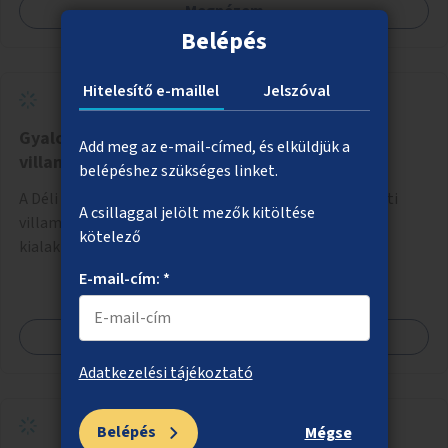
Megnézem
Belépés
Hitelesítő e-maillel
Jelszóval
Gyalogosátkelő a Déli pályaudvarnál a
Add meg az e-mail-címed, és elküldjük a
villamosmegállók között
belépéshez szükséges linket.
A Déli pályaudvarnál az Alkotás utcai és Krisztina körúti
A csillaggal jelölt mezők kitöltése
villamosmegállók összekötése gyalogosátkelők
kötelező
kialakításával.
E-mail-cím: *
Megnézem
Adatkezelési tájékoztató
Belépés
Mégse