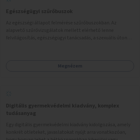
Egészségügyi szűrőbuszok
Az egészségi állapot felmérése szűrőbuszokban. Az
alapvető szűrővizsgálatok mellett elérhető lenne
felvilágosítás, egészségügyi tanácsadás, a szexuális úton
terjedő betegségek szűrése és a szenvedélybetegek
támogatása.
Megnézem
Digitális gyermekvédelmi kiadvány, komplex
tudásanyag
Egy digitális gyermekvédelmi kiadvány kidolgozása, amely
konkrét ötleteket, javaslatokat nyújt arra vonatkozóan,
hogy hogyan lehet a hétköznapokban kikerülni vagy