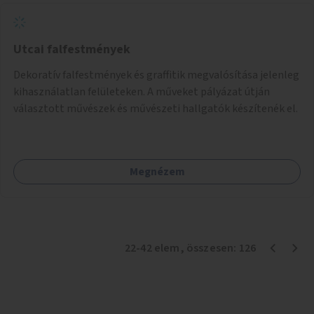
Utcai falfestmények
Dekoratív falfestmények és graffitik megvalósítása jelenleg
kihasználatlan felületeken. A műveket pályázat útján
választott művészek és művészeti hallgatók készítenék el.
Megnézem
22
-
42
elem
, összesen:
126