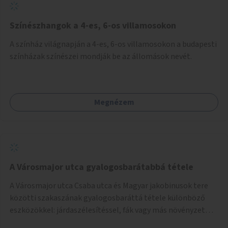
Színészhangok a 4-es, 6-os villamosokon
A színház világnapján a 4-es, 6-os villamosokon a budapesti
színházak színészei mondják be az állomások nevét.
Megnézem
A Városmajor utca gyalogosbarátabbá tétele
A Városmajor utca Csaba utca és Magyar jakobinusok tere
közötti szakaszának gyalogosbaráttá tétele különböző
eszközökkel: járdaszélesítéssel, fák vagy más növényzet
telepítésével (ahol erre lehetőség van), figyelembe véve a