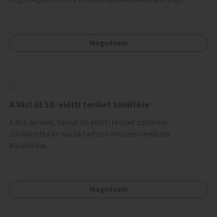
helyettesíteni a kisgyerekek okoseszköz-használatát.
Megnézem
A Váci út 50. előtti terület zöldítése
A XIII. kerület, Váci út 50. előtti terület zöldítése.
Zöldkazetta és hozzá tartozó öntözési rendszer
kialakítása.
Megnézem