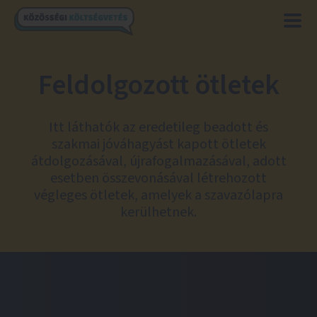
Feldolgozott ötletek
Itt láthatók az eredetileg beadott és
szakmai jóváhagyást kapott ötletek
átdolgozásával, újrafogalmazásával, adott
esetben összevonásával létrehozott
végleges ötletek, amelyek a szavazólapra
kerülhetnek.