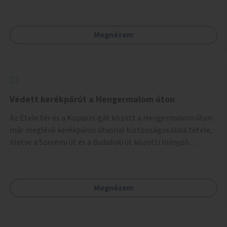
lelkisegély-vonalakat fenntartó szervezetek támogatása,
hogy legyen kapacitásuk a növekvő számú hívások
fogadására.
Megnézem
Védett kerékpárút a Hengermalom úton
Az Etele tér és a Kopaszi-gát között a Hengermalom úton
már meglévő kerékpáros útvonal biztonságosabbá tétele,
illetve a Szerémi út és a Budafoki út közötti hiányzó
szakasz kiépítése. Ezáltal gyerek- és családbarát
kerékpáros útvonal alakítható ki, amely többek között
iskolákhoz, kulturális intézményekhez és a Kopaszi-gáthoz
Megnézem
biztosítana elérést.