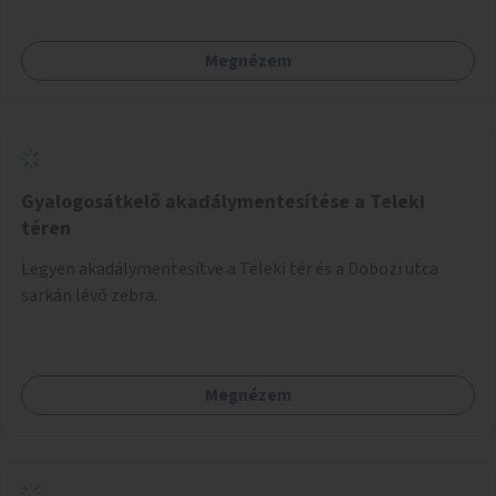
kerékpáros közlekedés biztonságát is.
Megnézem
Gyalogosátkelő akadálymentesítése a Teleki
téren
Legyen akadálymentesítve a Teleki tér és a Dobozi utca
sarkán lévő zebra.
Megnézem