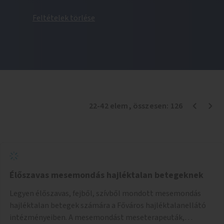
Feltételek törlése
22
-
42
elem
, összesen:
126
Élőszavas mesemondás hajléktalan betegeknek
Legyen élőszavas, fejből, szívből mondott mesemondás
hajléktalan betegek számára a Főváros hajléktalanellátó
intézményeiben. A mesemondást meseterapeuták,