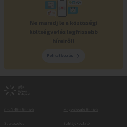
Ne maradj le a közösségi
költségvetés legfrissebb
híreiről!
Feliratkozás
Beküldött ötletek
Megvalósuló ötletek
Sütikezelés
Sütitájékoztató