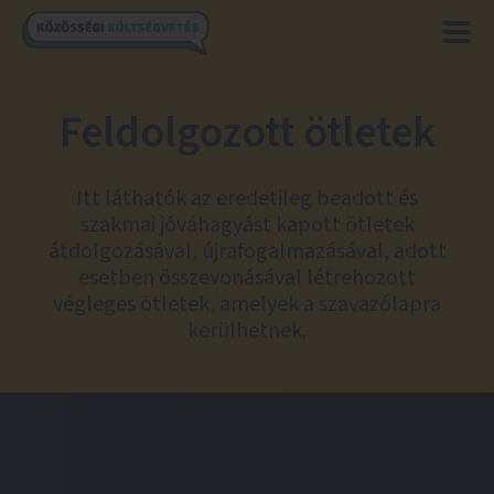
Feldolgozott ötletek
Itt láthatók az eredetileg beadott és
szakmai jóváhagyást kapott ötletek
átdolgozásával, újrafogalmazásával, adott
esetben összevonásával létrehozott
végleges ötletek, amelyek a szavazólapra
kerülhetnek.