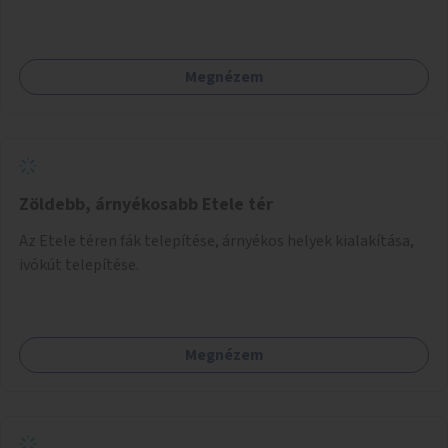
felszerelésének célja, hogy a rajzó kérészeket a vízfelszín
felett tartsák, megakadályozva, hogy a hidak úttestjére
repüljenek, és ott rakják le petéiket.
Megnézem
Zöldebb, árnyékosabb Etele tér
Az Etele téren fák telepítése, árnyékos helyek kialakítása,
ivókút telepítése.
Megnézem