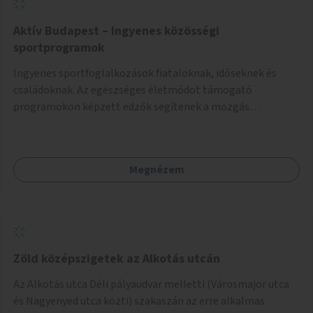
Aktív Budapest – Ingyenes közösségi
sportprogramok
Ingyenes sportfoglalkozások fiataloknak, időseknek és
családoknak. Az egészséges életmódot támogató
programokon képzett edzők segítenek a mozgás
örömének megtalálásában különféle mozgásformákon
keresztül (pl. jóga, vízi torna, aerobik, csikung).
Megnézem
Zöld középszigetek az Alkotás utcán
Az Alkotás utca Déli pályaudvar melletti (Városmajor utca
és Nagyenyed utca közti) szakaszán az erre alkalmas