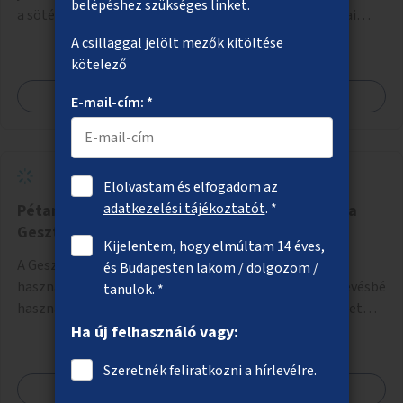
belépéshez szükséges linket.
a sötétebb hónapokban, különösen az óvodai és iskolai
foglalkozások utáni időszakban.
A csillaggal jelölt mezők kitöltése
kötelező
Megnézem
E-mail-cím: *
Elolvastam és elfogadom az
adatkezelési tájékoztatót
. *
Pétanque-pálya és találkozópont kialakítása a
Gesztenyés kertben
Kijelentem, hogy elmúltam 14 éves,
A Gesztenyés kerti pétanque-pálya egy mindenki által
és Budapesten lakom / dolgozom /
használható közösségi tér lehetne a park eddig egy kevésbé
tanulok. *
használt részén. A játék egyszerre nyújtana lehetőséget
kikapcsolódásra, társasági élményre és sportolásra –
Ha új felhasználó vagy:
generációkon átívelően, akár mozgásukban korlátozott,
Szeretnék feliratkozni a hírlevélre.
autizmussal vagy demenciával élő emberek számára is.
Megnézem