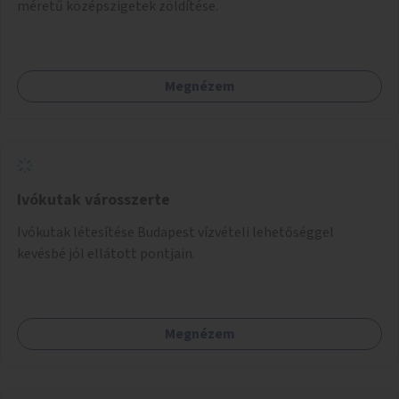
méretű középszigetek zöldítése.
Megnézem
Ivókutak városszerte
Ivókutak létesítése Budapest vízvételi lehetőséggel
kevésbé jól ellátott pontjain.
Megnézem