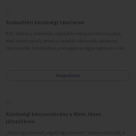
Szabadtéri közösségi táncterek
Két, tánchoz alkalmas szabadtéri helyszín létrehozása,
ahol mind a profi, mind az amatőr táncosok, valamint
tánciskolák, táncklubok, a mozgásra vágyó lakosok is részt
vehetnek közösségi eseményeken.
Megnézem
Közösségi könyvszekrény a Wein János
játszótéren
„Hozz egy könyvet, vigyél egy könyvet" alapon működő, a