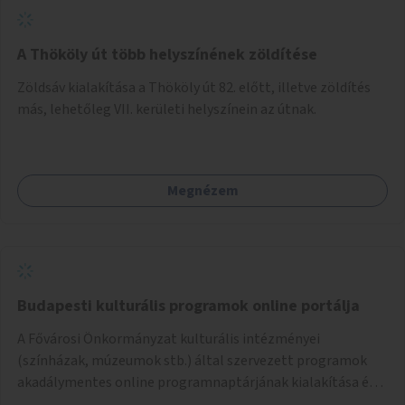
A Thököly út több helyszínének zöldítése
Zöldsáv kialakítása a Thököly út 82. előtt, illetve zöldítés
más, lehetőleg VII. kerületi helyszínein az útnak.
Megnézem
Budapesti kulturális programok online portálja
A Fővárosi Önkormányzat kulturális intézményei
(színházak, múzeumok stb.) által szervezett programok
akadálymentes online programnaptárjának kialakítása és
működtetése. Átfogó és naprakész tartalommal.