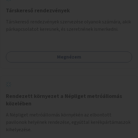
Társkereső rendezvények
Társkereső rendezvények szervezése olyanok számára, akik
párkapcsolatot keresnek, és szeretnének ismerkedni.
Megnézem
Rendezett környezet a Népliget metróállomás
közelében
A Népliget metróállomás környékén az elbontott
pavilonok helyének rendezése, egyúttal kerékpártámaszok
kihelyezése.