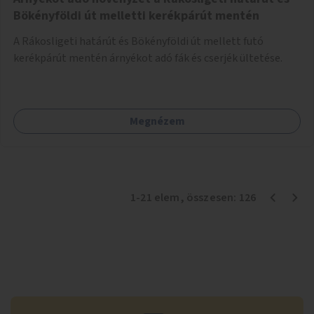
Bökényföldi út melletti kerékpárút mentén
A Rákosligeti határút és Bökényföldi út mellett futó
kerékpárút mentén árnyékot adó fák és cserjék ültetése.
Megnézem
1
-
21
elem
, összesen:
126