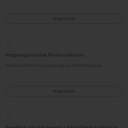
Megnézem
Pingpongasztalok Pesterzsébeten
Pesterzsébeten 5 új pingpong asztal kihelyezése.
Megnézem
Árnyékot adó növényzet a Rákosligeti határút és