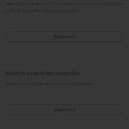
helyi közösség által fenntartott könyvszekrény kihelyezése
a XIII. kerületi Wein János játszótérre.
Megnézem
Közvécé a Kálvin téri aluljáróba
A Kálvin téri aluljáróban közvécé kialakítása.
Megnézem