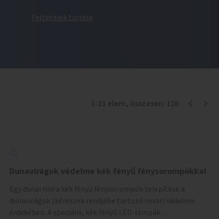
Feltételek törlése
1
-
21
elem
, összesen:
126
Dunavirágok védelme kék fényű fénysorompókkal
Egy dunai hídra kék fényű fénysorompók telepítése a
dunavirágok (kérészek rendjébe tartozó rovar) védelme
érdekében. A speciális, kék fényű LED-lámpák