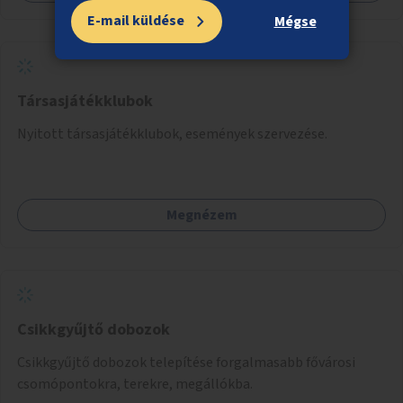
E-mail küldése
Mégse
Társasjátékklubok
Nyitott társasjátékklubok, események szervezése.
Megnézem
Csikkgyűjtő dobozok
Csikkgyűjtő dobozok telepítése forgalmasabb fővárosi
csomópontokra, terekre, megállókba.