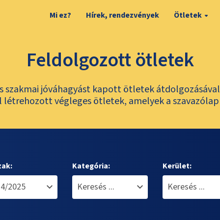
Mi ez?
Hírek, rendezvények
Ötletek
Feldolgozott ötletek
és szakmai jóváhagyást kapott ötletek átdolgozásáva
 létrehozott végleges ötletek, amelyek a szavazólap
zak:
Kategória:
Kerület: