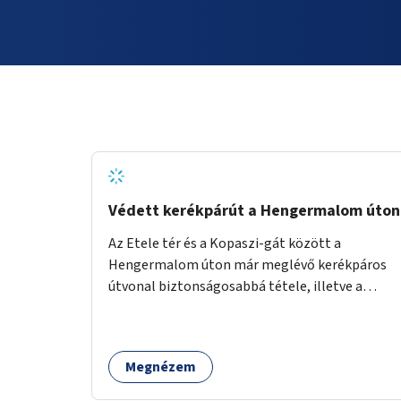
Védett kerékpárút a Hengermalom úton
Az Etele tér és a Kopaszi-gát között a
Hengermalom úton már meglévő kerékpáros
útvonal biztonságosabbá tétele, illetve a
Szerémi út és a Budafoki út közötti hiányzó
szakasz kiépítése. Ezáltal gyerek- és
családbarát kerékpáros útvonal alakítható ki,
Megnézem
amely többek között iskolákhoz, kulturális
intézményekhez és a Kopaszi-gáthoz