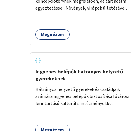
koncepciótervnek megfelelően, de társadalmi
egyeztetéssel. Növények, virágok ültetésével, a
sétány felújításával, természetes burkolatú
futókör létrehozásával sokat javulhatna a park
minősége.
Megnézem
Ingyenes belépők hátrányos helyzetű
gyerekeknek
Hátrányos helyzetű gyerekek és családjaik
számára ingyenes belépők biztosítása fővárosi
fenntartású kulturális intézményekbe.
Megnézem