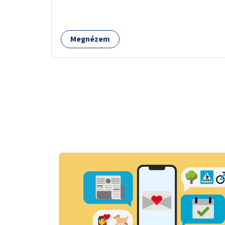
gyalogosátkelőknél.
Megnézem