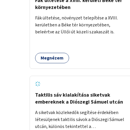
Fák ültetése a XVIII. kerületi Béke tér
környezetében
Fák ültetése, növényzet telepítése a XVIII.
kerületben a Béke tér környezetében,
beleértve az Üllői út közeli szakaszát is.
Megnézem
Taktilis sáv kialakítása siketvak
embereknek a Diószegi Sámuel utcán
A siketvak közlekedők segítése érdekében
létesüljenek taktilis sávok a Diószegi Sámuel
utcán, különös tekintettel a