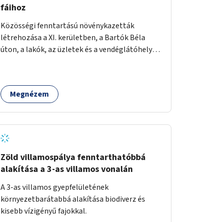
fáihoz
Közösségi fenntartású növénykazetták
létrehozása a XI. kerületben, a Bartók Béla
úton, a lakók, az üzletek és a vendéglátóhelyek
együttműködésével.
Megnézem
Zöld villamospálya fenntarthatóbbá
alakítása a 3-as villamos vonalán
A 3-as villamos gyepfelületének
környezetbarátabbá alakítása biodiverz és
kisebb vízigényű fajokkal.