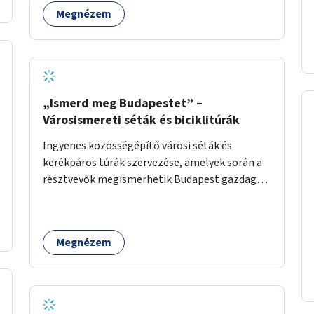
segítenék, ahogyan az más közösségi tereken
Megnézem
is bevett gyakorlat.
„Ismerd meg Budapestet” –
Városismereti séták és biciklitúrák
Ingyenes közösségépítő városi séták és
kerékpáros túrák szervezése, amelyek során a
résztvevők megismerhetik Budapest gazdag
történelmét, rejtett titkait és kulturális
értékeit. A város felfedezése összekötve a
mozgás népszerűsítésével mindenki számára
Megnézem
nagy élményt nyújthat.