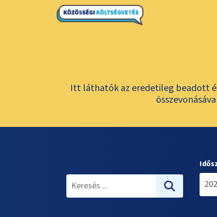
Itt láthatók az eredetileg beadott 
összevonásával
Idős