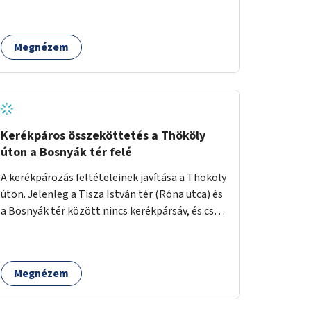
Megnézem
Kerékpáros összeköttetés a Thököly
úton a Bosnyák tér felé
A kerékpározás feltételeinek javítása a Thököly
úton. Jelenleg a Tisza István tér (Róna utca) és
a Bosnyák tér között nincs kerékpársáv, és csak
a most épülő szakaszon folytatódik a Bosnyák
tér után.
Megnézem