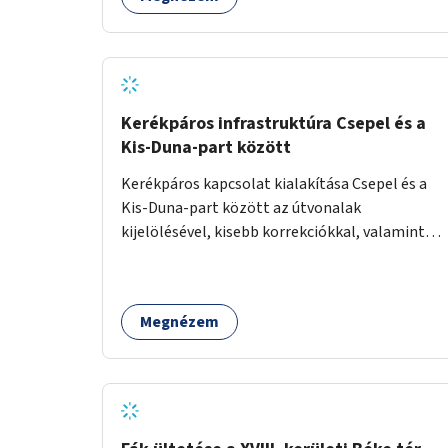
Kerékpáros infrastruktúra Csepel és a
Kis-Duna-part között
Kerékpáros kapcsolat kialakítása Csepel és a
Kis-Duna-part között az útvonalak
kijelölésével, kisebb korrekciókkal, valamint
szükség esetén biztonságos átkelőhelyek
létesítésével.
Megnézem