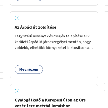
Az Árpád út zöldítése
Lágy szárú növények és cserjék telepítése a IV.
kerületi Árpád út járdaszegélyei mentén, hogy
zöldebb, élhetőbb környezetet biztosítson a
gyalogosok számára.
Megnézem
Gyalogátkelő a Kerepesi úton az Örs
vezér tere metróállomáshoz