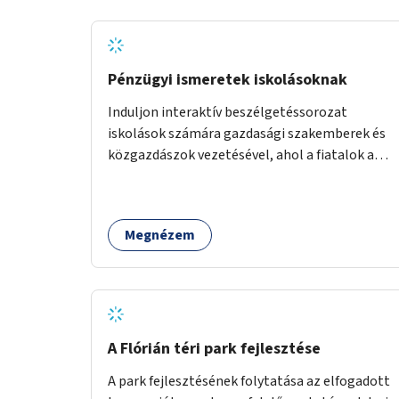
biztosítana elérést.
Pénzügyi ismeretek iskolásoknak
Induljon interaktív beszélgetéssorozat
iskolások számára gazdasági szakemberek és
közgazdászok vezetésével, ahol a fiatalok a
pénzügyi-gazdasági alapismeretekkel
kapcsolatban tájékozódhatnak. A program
többalkalmas lenne, heti rendszerességgel
Megnézem
tartanák iskolai csoportok számára,
önkormányzati intézményben vagy külső
helyszínen iskolai együttműködéssel. A
szervezést az Önkormányzat koordinálná, a
tematikát a szakemberek alakítanák ki, külön
figyelmet fordítva a hátrányos helyzetű
A Flórián téri park fejlesztése
gyerekek bevonására is. A program pilot
A park fejlesztésének folytatása az elfogadott
jelleggel indulna, több korosztály számára.