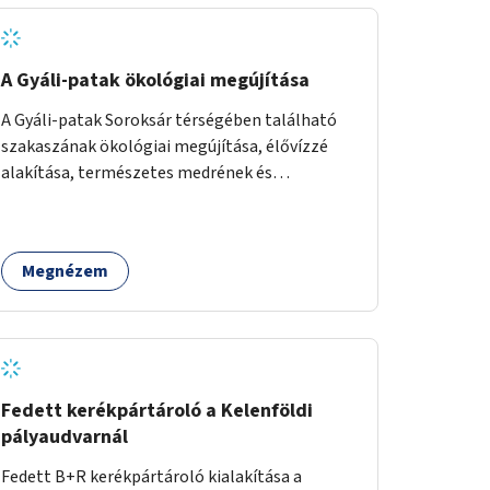
A Gyáli-patak ökológiai megújítása
A Gyáli-patak Soroksár térségében található
szakaszának ökológiai megújítása, élővízzé
alakítása, természetes medrének és
élővilágának helyreállítása ökológiai szakértők
bevonásával.
Megnézem
Fedett kerékpártároló a Kelenföldi
pályaudvarnál
Fedett B+R kerékpártároló kialakítása a