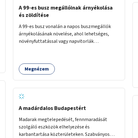
A 99-es busz megállóinak árnyékolása
és zöldítése
A 99-es busz vonalán a napos buszmegállók
árnyékolásának növelése, ahol lehetséges,
növényfuttatással vagy napvitorlák
telepítésével. A projekt pilot jelleggel
valósulna meg, a helyszíni adottságok
figyelembevételével.
Megnézem
A madárdalos Budapestért
Madarak megtelepedését, fennmaradását
szolgáló eszközök elhelyezése és
karbantartása közterületeken. Szabványos