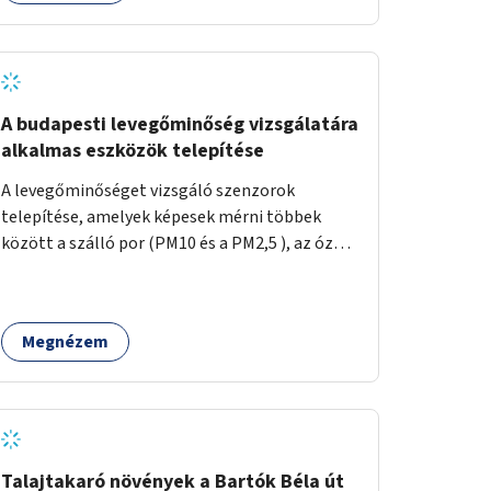
A budapesti levegőminőség vizsgálatára
alkalmas eszközök telepítése
A levegőminőséget vizsgáló szenzorok
telepítése, amelyek képesek mérni többek
között a szálló por (PM10 és a PM2,5 ), az ózon
(O₃) és a nitrogén-dioxid (NO₂) koncentrációját,
valamint meteorológiai paramétereket,
például a szélsebességet, a szélirányt, a
Megnézem
hőmérsékletet vagy a relatív páratartalmat. A
gyűjtött adatok egy online platformon (webes
felület és mobilalkalmazás) lennének
elérhetők, térképes megjelenítéssel és időbeli
bontásban.
Talajtakaró növények a Bartók Béla út