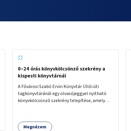
0–24 órás könyvkölcsönző szekrény a
kispesti könyvtárnál
A Fővárosi Szabó Ervin Könyvtár Üllői úti
tagkönyvtáránál egy olvasójeggyel nyitható
könyvkölcsönző szekrény telepítése, amely
akkor is használható, ha a könyvtár zárva van.
Megnézem