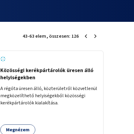
43
-
63
elem
, összesen:
126
Közösségi kerékpártárolók üresen álló
helyiségekben
A régóta üresen álló, közterületről közvetlenül
megközelíthető helyiségekből közösségi
kerékpártárolók kialakítása.
Megnézem