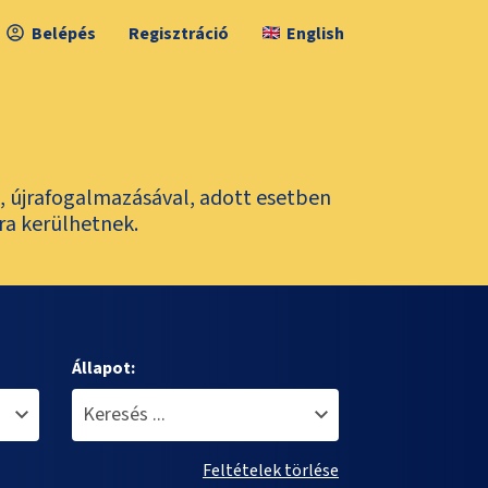
Belépés
Regisztráció
English
l, újrafogalmazásával, adott esetben
ra kerülhetnek.
Állapot:
Feltételek törlése