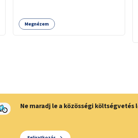
odúk mellett ez jelenthet itatókat, téli
madáretetőket is.
Megnézem
Ne maradj le a közösségi költségvetés l
Feliratkozás