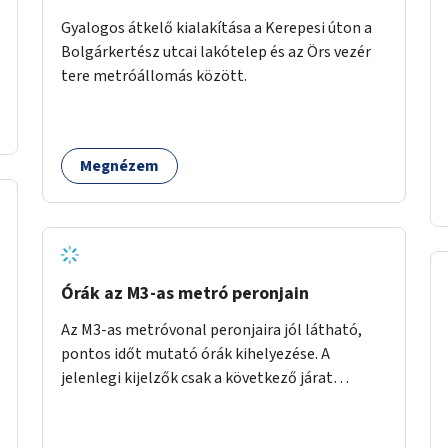
Gyalogos átkelő kialakítása a Kerepesi úton a
Bolgárkertész utcai lakótelep és az Örs vezér
tere metróállomás között.
Megnézem
Órák az M3-as metró peronjain
Az M3-as metróvonal peronjaira jól látható,
pontos időt mutató órák kihelyezése. A
jelenlegi kijelzők csak a következő járat
érkezését mutatják, az aktuális időt nem. Az
órák a peronokon várakozók tájékozódását