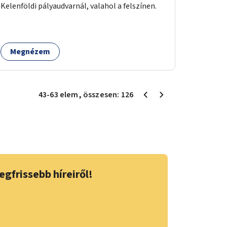
Kelenföldi pályaudvarnál, valahol a felszínen.
Megnézem
43
-
63
elem
, összesen:
126
egfrissebb híreiről!