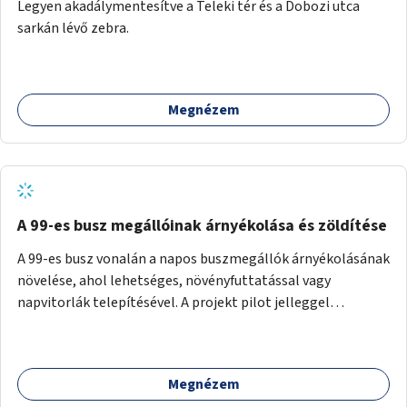
Legyen akadálymentesítve a Teleki tér és a Dobozi utca
sarkán lévő zebra.
Megnézem
A 99-es busz megállóinak árnyékolása és zöldítése
A 99-es busz vonalán a napos buszmegállók árnyékolásának
növelése, ahol lehetséges, növényfuttatással vagy
napvitorlák telepítésével. A projekt pilot jelleggel
valósulna meg, a helyszíni adottságok figyelembevételével.
Megnézem