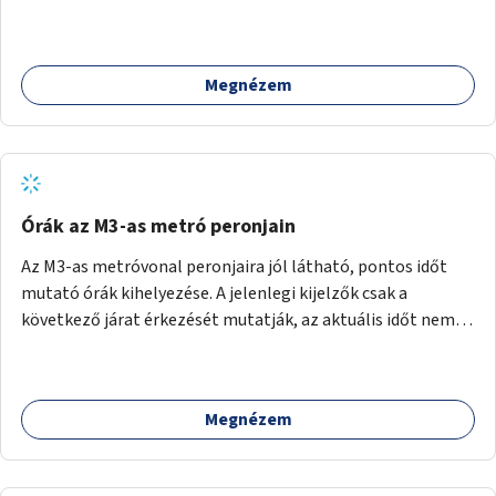
szakértők bevonásával.
Megnézem
Órák az M3-as metró peronjain
Az M3-as metróvonal peronjaira jól látható, pontos időt
mutató órák kihelyezése. A jelenlegi kijelzők csak a
következő járat érkezését mutatják, az aktuális időt nem.
Az órák a peronokon várakozók tájékozódását segítenék,
ahogyan az más közösségi tereken is bevett gyakorlat.
Megnézem