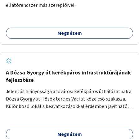
ellátórendszer más szereplőivel.
Megnézem
A Dózsa György út kerékpáros infrastruktúrájának
fejlesztése
Jelentős hiányossága a fővárosi kerékpáros úthálózatnak a
Dózsa György út Hősök tere és Váci út közé eső szakasza.
Különböző lokális beavatkozásokkal érdemben javítható
az útszakaszon a kerékpáros közlekedés biztonsága már
azt megelőzően, hogy többéves távlatban sor kerülne az út
teljes körű, komplex felújítására.
Megnézem