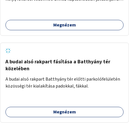
terület élőhelykezelését, a tájidegen, invazív fajok
ritkítását, visszaszorítását.
Megnézem
A budai alsó rakpart fásítása a Batthyány tér
közelében
A budai alsó rakpart Batthyány tér előtti parkolófelületén
közösségi tér kialakítása padokkal, fákkal.
Megnézem