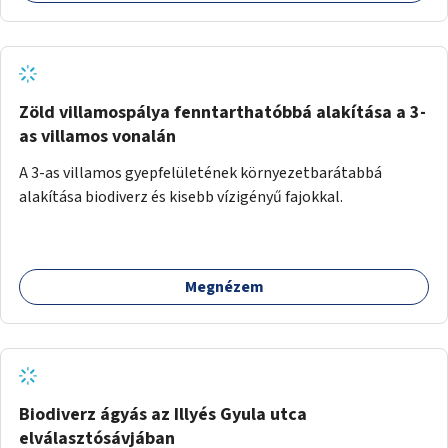
Zöld villamospálya fenntarthatóbbá alakítása a 3-
as villamos vonalán
A 3-as villamos gyepfelületének környezetbarátabbá
alakítása biodiverz és kisebb vízigényű fajokkal.
Megnézem
Biodiverz ágyás az Illyés Gyula utca
elválasztósávjában