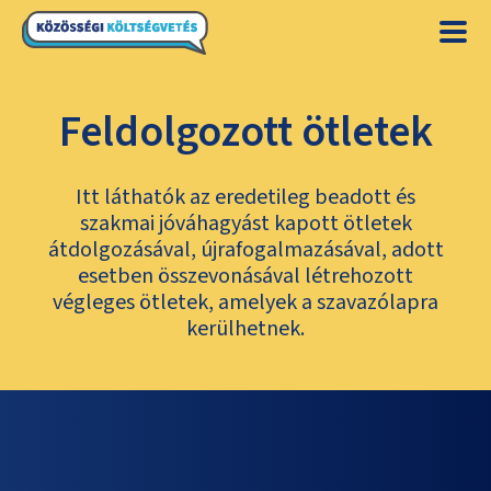
Feldolgozott ötletek
Itt láthatók az eredetileg beadott és
szakmai jóváhagyást kapott ötletek
átdolgozásával, újrafogalmazásával, adott
esetben összevonásával létrehozott
végleges ötletek, amelyek a szavazólapra
kerülhetnek.