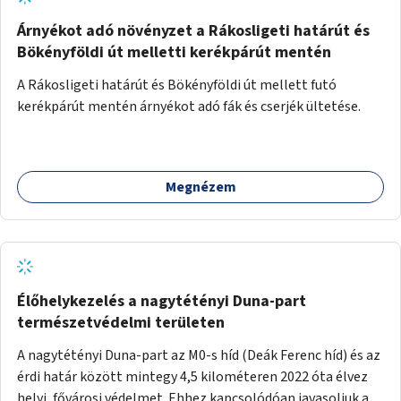
Árnyékot adó növényzet a Rákosligeti határút és
Bökényföldi út melletti kerékpárút mentén
A Rákosligeti határút és Bökényföldi út mellett futó
kerékpárút mentén árnyékot adó fák és cserjék ültetése.
Megnézem
Élőhelykezelés a nagytétényi Duna-part
természetvédelmi területen
A nagytétényi Duna-part az M0-s híd (Deák Ferenc híd) és az
érdi határ között mintegy 4,5 kilométeren 2022 óta élvez
helyi, fővárosi védelmet. Ehhez kapcsolódóan javasoljuk a