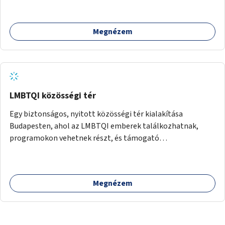
Megnézem
LMBTQI közösségi tér
Egy biztonságos, nyitott közösségi tér kialakítása
Budapesten, ahol az LMBTQI emberek találkozhatnak,
programokon vehetnek részt, és támogató
szolgáltatásokat érhetnek el. A központ helyet adhatna
csoportfoglalkozásoknak, kulturális eseményeknek és civil
szervezetek programjainak is. Az üzemeltető pályázat
Megnézem
útján lesz kiválasztva.