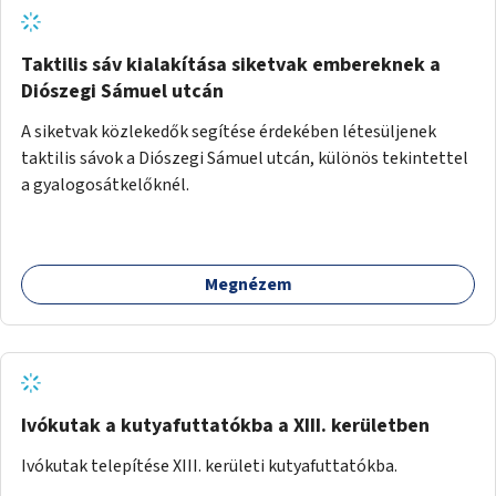
Taktilis sáv kialakítása siketvak embereknek a
Diószegi Sámuel utcán
A siketvak közlekedők segítése érdekében létesüljenek
taktilis sávok a Diószegi Sámuel utcán, különös tekintettel
a gyalogosátkelőknél.
Megnézem
Ivókutak a kutyafuttatókba a XIII. kerületben
Ivókutak telepítése XIII. kerületi kutyafuttatókba.