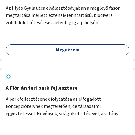
Az Illyés Gyula utca elválasztósávjában a meglévő fasor
megtartása mellett extenzív fenntartású, biodiverz
zöldfelület létesítése a jelenlegi gyep helyén.
Megnézem
A Flórián téri park fejlesztése
A park fejlesztésének folytatása az elfogadott
koncepciótervnek megfelelően, de társadalmi
egyeztetéssel. Növények, virágok ültetésével, a sétány
felújításával, természetes burkolatú futókör
létrehozásával sokat javulhatna a park minősége.