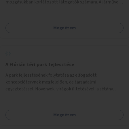
mozgásukban korlátozott látogatók számára. A járművek
a temetőkapu és a megadott sírhely között közlekednének.
Megnézem
A Flórián téri park fejlesztése
A park fejlesztésének folytatása az elfogadott
koncepciótervnek megfelelően, de társadalmi
egyeztetéssel. Növények, virágok ültetésével, a sétány
felújításával, természetes burkolatú futókör
létrehozásával sokat javulhatna a park minősége.
Megnézem