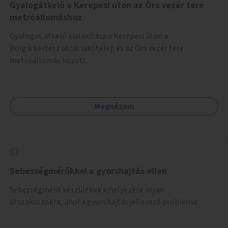
Gyalogátkelő a Kerepesi úton az Örs vezér tere
metróállomáshoz
Gyalogos átkelő kialakítása a Kerepesi úton a
Bolgárkertész utcai lakótelep és az Örs vezér tere
metróállomás között.
Megnézem
Sebességmérőkkel a gyorshajtás ellen
Sebességmérő készülékek kihelyezése olyan
útszakaszokra, ahol a gyorshajtás jellemző probléma.