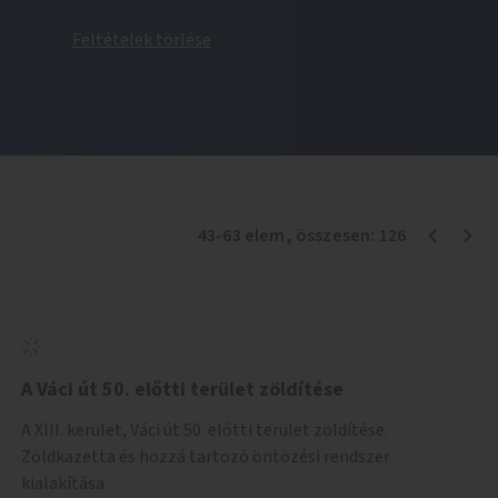
Feltételek törlése
43
-
63
elem
, összesen:
126
A Váci út 50. előtti terület zöldítése
A XIII. kerület, Váci út 50. előtti terület zöldítése.
Zöldkazetta és hozzá tartozó öntözési rendszer
kialakítása.