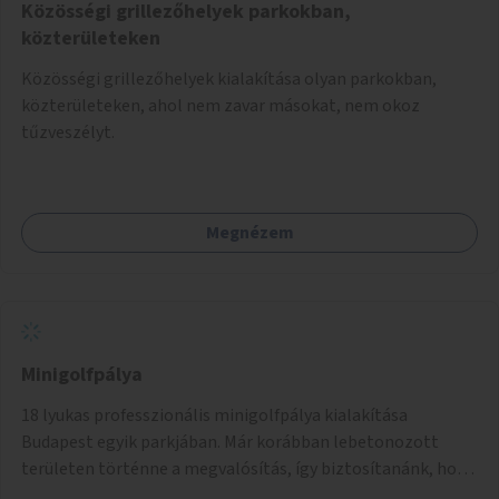
Közösségi grillezőhelyek parkokban,
közterületeken
Közösségi grillezőhelyek kialakítása olyan parkokban,
közterületeken, ahol nem zavar másokat, nem okoz
tűzveszélyt.
Megnézem
Minigolfpálya
18 lyukas professzionális minigolfpálya kialakítása
Budapest egyik parkjában. Már korábban lebetonozott
területen történne a megvalósítás, így biztosítanánk, hogy
ne vesszen el további zöldfelület.