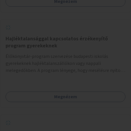
Megnézem
vagy akciónapokkal – bérleti és közüzemi díjak nélkül, a
jelenlegi elhanyagolt állapot helyett.
Hajléktalansággal kapcsolatos érzékenyítő
program gyerekeknek
Élőkönyvtár-program szervezése budapesti iskolás
gyerekeknek hajléktalanszállókon vagy nappali
melegedőkben. A program lényege, hogy mesélésre nyitott
hajléktalan emberek a személyes történeteiket osztják
meg egy biztonságos, nyugodt környezetben. A diákok
szabadon választhatnak, hogy kihez szeretnének odamenni
Megnézem
beszélgetni, kérdéseket feltenni – ezáltal közvetlen
kapcsolat alakulhat ki.