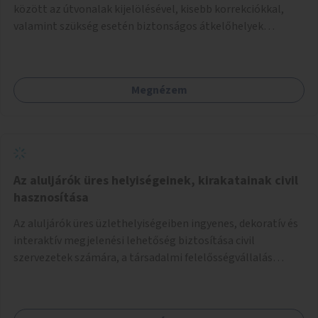
között az útvonalak kijelölésével, kisebb korrekciókkal,
valamint szükség esetén biztonságos átkelőhelyek
létesítésével.
Megnézem
Az aluljárók üres helyiségeinek, kirakatainak civil
hasznosítása
Az aluljárók üres üzlethelyiségeiben ingyenes, dekoratív és
interaktív megjelenési lehetőség biztosítása civil
szervezetek számára, a társadalmi felelősségvállalás
jegyében. A cél, hogy közérdekű, segítő tevékenységeket
mutassanak be látványos, gondolatébresztő formában,
például rajzokkal, kérdésekkel, üzenetküldési lehetőséggel