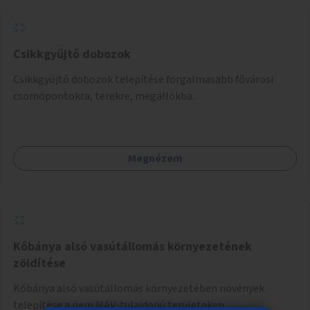
Csikkgyűjtő dobozok
Csikkgyűjtő dobozok telepítése forgalmasabb fővárosi
csomópontokra, terekre, megállókba.
Megnézem
Kőbánya alsó vasútállomás környezetének
zöldítése
Kőbánya alsó vasútállomás környezetében növények
telepítése a nem MÁV-tulajdonú területeken.