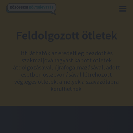
Feldolgozott ötletek
Itt láthatók az eredetileg beadott és
szakmai jóváhagyást kapott ötletek
átdolgozásával, újrafogalmazásával, adott
esetben összevonásával létrehozott
végleges ötletek, amelyek a szavazólapra
kerülhetnek.