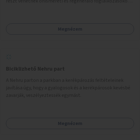
részt vehetnek önismereti és regeneráló foglalkozásokon
(pl. gyógytorna, jóga, terápia), miközben a gyerekek
biztonságban játszhatnak.
Megnézem
Biciklizhető Nehru part
A Nehru parton a parkban a kerékpározás feltételeinek
javítása úgy, hogy a gyalogosok és a kerékpárosok kevésbé
zavarják, veszélyeztessék egymást.
Megnézem