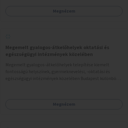
Megnézem
Megemelt gyalogos-átkelőhelyek oktatási és
egészségügyi intézmények közelében
Megemelt gyalogos-átkelőhelyek telepítése kiemelt
fontosságú helyszínek, gyermeknevelési, -oktatási és
egészségügyi intézmények közelében Budapest különböző
pontjain, 7–12 helyszínen.
Megnézem