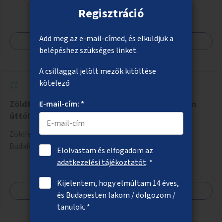
Regisztráció
Add meg az e-mail-címed, és elküldjük a
Megnézem
belépéshez szükséges linket.
A csillaggal jelölt mezők kitöltése
kötelező
Zöldfelületek a Budafoki úton a Hengermalom
E-mail-cím: *
úttól kifelé
Zöldfelületek létesítése erre alkalmas helyszíneken a
Budafoki úton a Hengermalom úttól kifelé.
Elolvastam és elfogadom az
adatkezelési tájékoztatót
. *
Kijelentem, hogy elmúltam 14 éves,
Megnézem
és Budapesten lakom / dolgozom /
tanulok. *