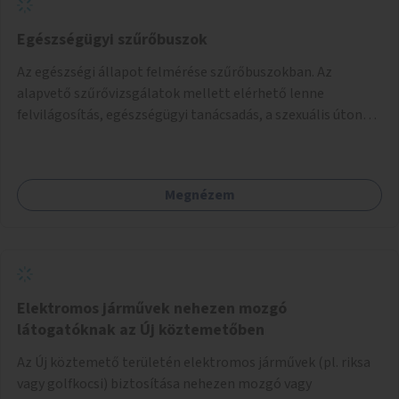
Egészségügyi szűrőbuszok
Az egészségi állapot felmérése szűrőbuszokban. Az
alapvető szűrővizsgálatok mellett elérhető lenne
felvilágosítás, egészségügyi tanácsadás, a szexuális úton
terjedő betegségek szűrése és a szenvedélybetegek
támogatása.
Megnézem
Elektromos járművek nehezen mozgó
látogatóknak az Új köztemetőben
Az Új köztemető területén elektromos járművek (pl. riksa
vagy golfkocsi) biztosítása nehezen mozgó vagy