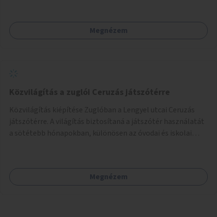
Megnézem
Közvilágítás a zuglói Ceruzás játszótérre
Közvilágítás kiépítése Zuglóban a Lengyel utcai Ceruzás
játszótérre. A világítás biztosítaná a játszótér használatát
a sötétebb hónapokban, különösen az óvodai és iskolai
foglalkozások utáni időszakban.
Megnézem