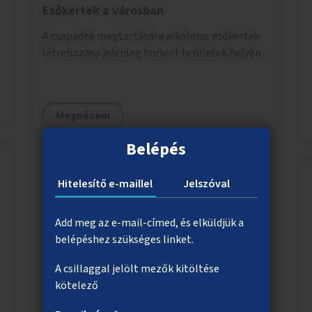
Esőkertek a városban
A csapadék megtartására alkalmas esőkertek
létrehozása jelenleg burkolt területek helyén.
Megnézem
Belépés
Hitelesítő e-maillel
Jelszóval
Helyben hasznosuló esővíz
Add meg az e-mail-címed, és elküldjük a
Közterületi zöldsávokban olyan
belépéshez szükséges linket.
esővízszikkasztó rendszerek kialakítása,
amelyek a csapadékvizet helyben
A csillaggal jelölt mezők kitöltése
elszikkasztják, egyúttal lehetőséget adnak
kötelező
növényzet telepítésére is.