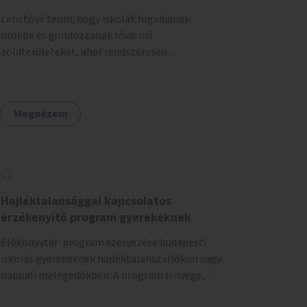
Lehetővé tenni, hogy iskolák fogadjanak
örökbe és gondozzanak fővárosi
zöldterületeket, ahol rendszeresen
kertészkedhetnek a gyerekek.
Megnézem
Hajléktalansággal kapcsolatos
érzékenyítő program gyerekeknek
Élőkönyvtár-program szervezése budapesti
iskolás gyerekeknek hajléktalanszállókon vagy
nappali melegedőkben. A program lényege,
hogy mesélésre nyitott hajléktalan emberek a