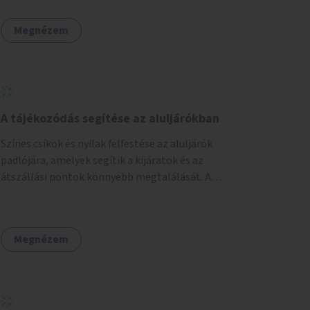
személyes történeteiket osztják meg egy
biztonságos, nyugodt környezetben. A diákok
Megnézem
szabadon választhatnak, hogy kihez
szeretnének odamenni beszélgetni, kérdéseket
feltenni – ezáltal közvetlen kapcsolat
alakulhat ki.
A tájékozódás segítése az aluljárókban
Színes csíkok és nyilak felfestése az aluljárók
padlójára, amelyek segítik a kijáratok és az
átszállási pontok könnyebb megtalálását. A
megoldás célja a tájékozódás egyszerűsítése,
különösen a kevésbé gyakran közlekedők és a
turisták számára, nemzetközi jó gyakorlatok
Megnézem
alapján.