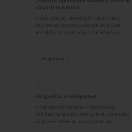
Zöldutak fejlesztése Budapest erdős és
vízparti területein
A pesti erdőket, kisvízfolyásokat és védett
területeket összekapcsoló zöldúthálózat
elindítása. A projekt célja a már létező, de
gyakran elhanyagolt vagy ismeretlen ösvények
biztonságosabbá és használhatóbbá tétele,
különösen a közúti átvezetések, csúszós
Megnézem
szakaszok és szűkületek javításával, néhány
ponton pedig helyszíni beavatkozással (pl.
táblák kihelyezése, hulladékgyűjtők,
akadálymentesítés). Az útvonalak kijelölése és
koncepcióterv-szintű összekötése támogatná
a zöldutakon való közlekedést.
Virágosítás a Népligetben
A Népliget egy részének virágosítása és
zöldítése hangulatos sétányokkal. A fejlesztés
a meglévő tervekkel összhangban, az
angolkert jellegű jövőképhez illeszkedve