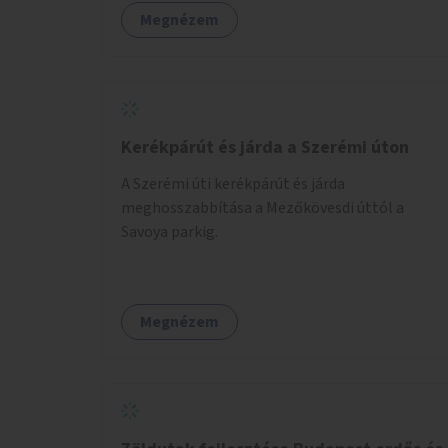
figyelembevételével.
Megnézem
Kerékpárút és járda a Szerémi úton
A Szerémi úti kerékpárút és járda
meghosszabbítása a Mezőkövesdi úttól a
Savoya parkig.
Megnézem