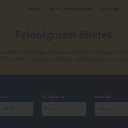
Mi ez?
Hírek, rendezvények
Ötletek
Feldolgozott ötletek
és szakmai jóváhagyást kapott ötletek átdolgozásáva
 létrehozott végleges ötletek, amelyek a szavazólap
zak:
Kategória:
Kerület: