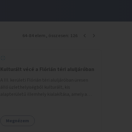
64
-
84
elem
, összesen:
126
Kulturált vécé a Flórián téri aluljáróban
A III. kerületi Flórián téri aluljáróban üresen
álló üzlethelyiségből kulturált, kis
alapterületű illemhely kialakítása, amely a
Flórián téren áthaladó közönséget szolgálná
ki.
Megnézem