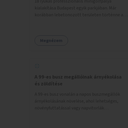
18 lyukas professzionális minigolfpálya
kialakítása Budapest egyik parkjában. Már
korábban lebetonozott területen történne a
megvalósítás, így biztosítanánk, hogy ne
vesszen el további zöldfelület.
Megnézem
A 99-es busz megállóinak árnyékolása
és zöldítése
A 99-es busz vonalán a napos buszmegállók
árnyékolásának növelése, ahol lehetséges,
növényfuttatással vagy napvitorlák
telepítésével. A projekt pilot jelleggel
valósulna meg, a helyszíni adottságok