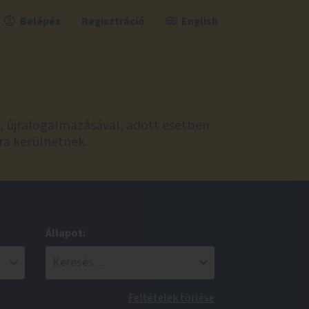
Belépés
Regisztráció
English
l, újrafogalmazásával, adott esetben
ra kerülhetnek.
Állapot:
Feltételek törlése