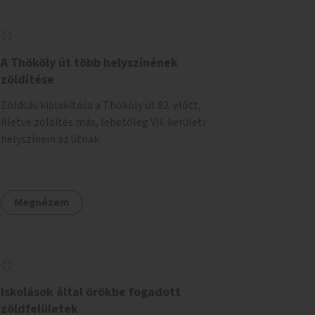
A Thököly út több helyszínének
zöldítése
Zöldsáv kialakítása a Thököly út 82. előtt,
illetve zöldítés más, lehetőleg VII. kerületi
helyszínein az útnak.
Megnézem
Iskolások által örökbe fogadott
zöldfelületek