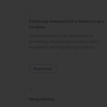
Közösségi komposztáló a Gulácsy Lajos
utcában
Közösségi komposztáló létesítése a III.
kerületben, a Gulácsy Lajos utcában, ahol a
környékbeli lakók legálisan gyűjthetik a
zöldhulladékot (pl. zöldség- vagy gyümölcshéj,
letört gallyak, falevelek), akár aprítási
lehetőséggel is. A fenntartható működés
Megnézem
érdekében a lakosok számára
komposztmesteri képzést is biztosítunk. A
komposztáló csak akkor valósulhat meg, ha
létrejön egy helyi fenntartó közösség, amely
vállalja a működtetést és a felügyeletet.
Minigolfpálya