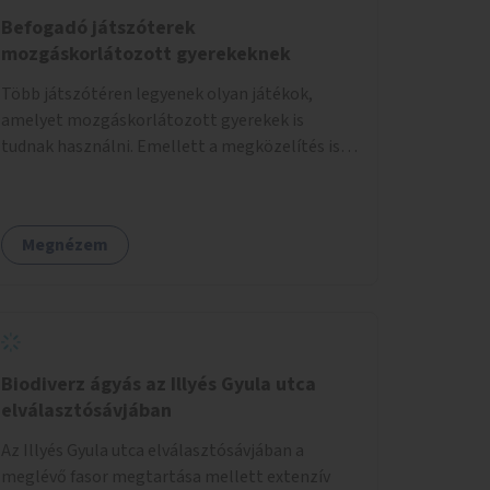
Befogadó játszóterek
mozgáskorlátozott gyerekeknek
Több játszótéren legyenek olyan játékok,
amelyet mozgáskorlátozott gyerekek is
tudnak használni. Emellett a megközelítés is
legyen akadálymentes.
Megnézem
Biodiverz ágyás az Illyés Gyula utca
elválasztósávjában
Az Illyés Gyula utca elválasztósávjában a
meglévő fasor megtartása mellett extenzív