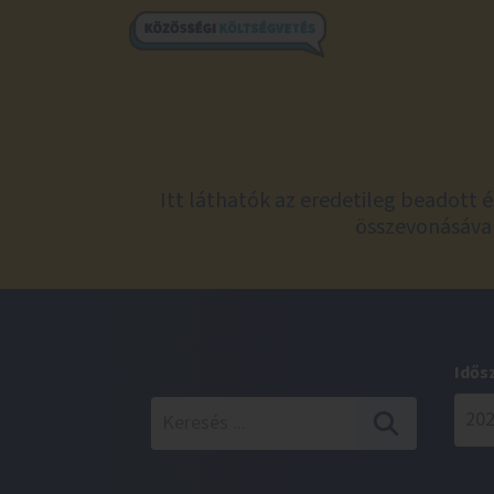
Itt láthatók az eredetileg beadott 
összevonásával
Idős