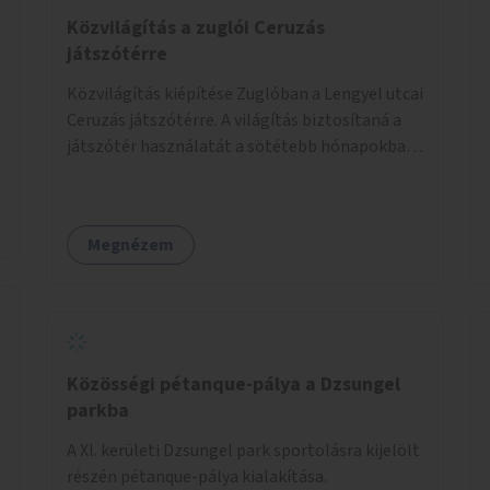
Közvilágítás a zuglói Ceruzás
játszótérre
Közvilágítás kiépítése Zuglóban a Lengyel utcai
Ceruzás játszótérre. A világítás biztosítaná a
játszótér használatát a sötétebb hónapokban,
különösen az óvodai és iskolai foglalkozások
utáni időszakban.
Megnézem
Közösségi pétanque-pálya a Dzsungel
parkba
A XI. kerületi Dzsungel park sportolásra kijelölt
részén pétanque-pálya kialakítása.