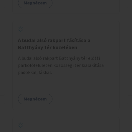
Megnézem
A budai alsó rakpart fásítása a
Batthyány tér közelében
A budai alsó rakpart Batthyány tér előtti
parkolófelületén közösségi tér kialakítása
padokkal, fákkal.
Megnézem