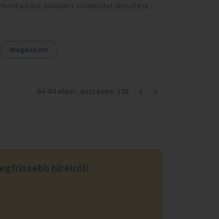
fenntartású, biodiverz zöldfelület létesítése a
jelenlegi gyep helyén.
Megnézem
64
-
84
elem
, összesen:
126
egfrissebb híreiről!