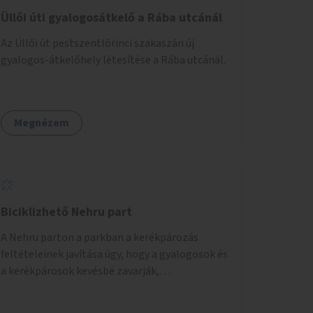
Üllői úti gyalogosátkelő a Rába utcánál
Az Üllői út pestszentlőrinci szakaszán új
gyalogos-átkelőhely létesítése a Rába utcánál.
Megnézem
Biciklizhető Nehru part
A Nehru parton a parkban a kerékpározás
feltételeinek javítása úgy, hogy a gyalogosok és
a kerékpárosok kevésbé zavarják,
veszélyeztessék egymást.