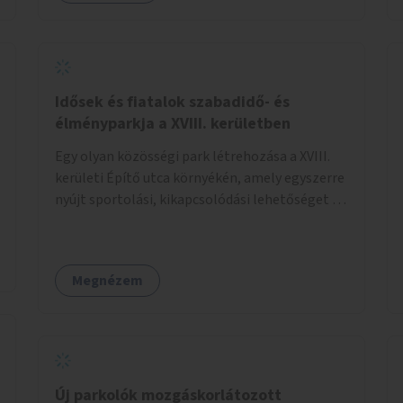
Idősek és fiatalok szabadidő- és
élményparkja a XVIII. kerületben
Egy olyan közösségi park létrehozása a XVIII.
kerületi Építő utca környékén, amely egyszerre
nyújt sportolási, kikapcsolódási lehetőséget az
idős emberek, a felnőttek és a gyerekek
számára is.
Megnézem
Új parkolók mozgáskorlátozott