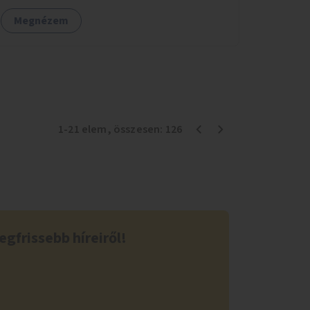
Megnézem
1
-
21
elem
, összesen:
126
egfrissebb híreiről!