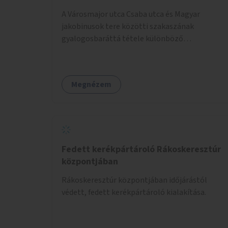
A Városmajor utca Csaba utca és Magyar
jakobinusok tere közötti szakaszának
gyalogosbaráttá tétele különböző
eszközökkel: járdaszélesítéssel, fák vagy más
növényzet telepítésével (ahol erre lehetőség
van), figyelembe véve a kerékpáros közlekedés
Megnézem
biztonságát is.
Fedett kerékpártároló Rákoskeresztúr
központjában
Rákoskeresztúr központjában időjárástól
védett, fedett kerékpártároló kialakítása.