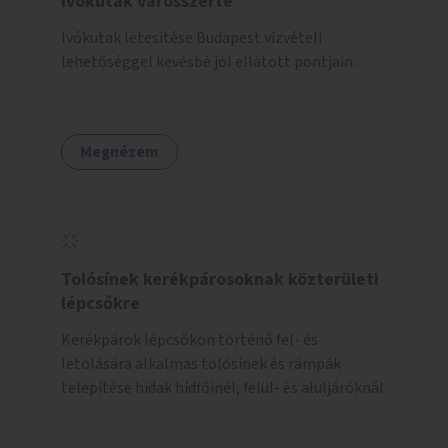
Ivókutak városszerte
Ivókutak létesítése Budapest vízvételi
lehetőséggel kevésbé jól ellátott pontjain.
Megnézem
Tolósínek kerékpárosoknak közterületi
lépcsőkre
Kerékpárok lépcsőkön történő fel- és
letolására alkalmas tolósínek és rámpák
telepítése hidak hídfőinél, felül- és aluljáróknál.