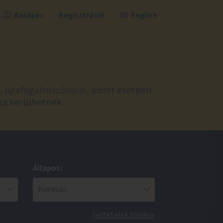
Belépés
Regisztráció
English
l, újrafogalmazásával, adott esetben
ra kerülhetnek.
Állapot:
Feltételek törlése