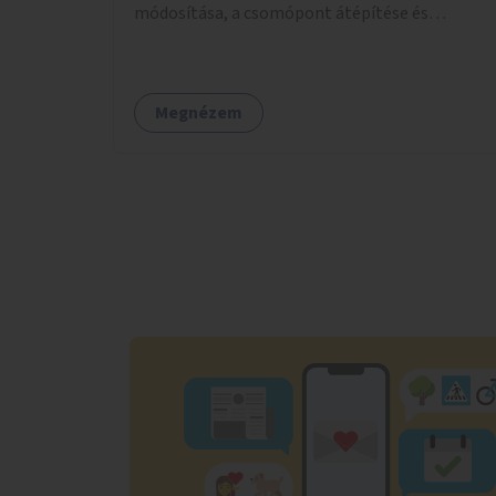
módosítása, a csomópont átépítése és
jelzőlámpa kihelyezése.
Megnézem