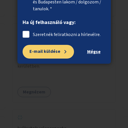
szenvedélybetegek támogatása.
és Budapesten lakom / dolgozom /
Megnézem
tanulok. *
Ha új felhasználó vagy:
Szeretnék feliratkozni a hírlevélre.
Játszóterek megvilágítása a X.
kerületben
E-mail küldése
Mégse
Két játszótér közvilágításának kialakítása a X.
kerületben.
Megnézem