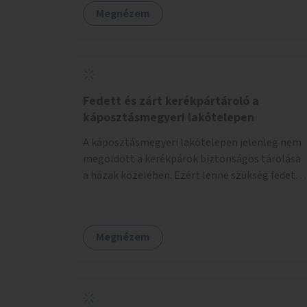
Megnézem
Fedett és zárt kerékpártároló a
káposztásmegyeri lakótelepen
A káposztásmegyeri lakótelepen jelenleg nem
megoldott a kerékpárok biztonságos tárolása
a házak közelében. Ezért lenne szükség fedett,
zárható, közösen használható kerékpártárolók
kialakítására, amelyek védelmet nyújtanak az
időjárás viszontagságaival szemben.
Megnézem