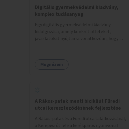
Digitális gyermekvédelmi kiadvány,
komplex tudásanyag
Egy digitális gyermekvédelmi kiadvány
kidolgozása, amely konkrét ötleteket,
javaslatokat nyújt arra vonatkozóan, hogy
hogyan lehet a hétköznapokban kikerülni vagy
helyettesíteni a kisgyerekek okoseszköz-
használatát.
Megnézem
A Rákos-patak menti bicikliút Füredi
utcai kereszteződésének fejlesztése
A Rákos-patak és a Füredi utca találkozásánál,
a Kerepesi út felé a kerékpáros nyomvonal