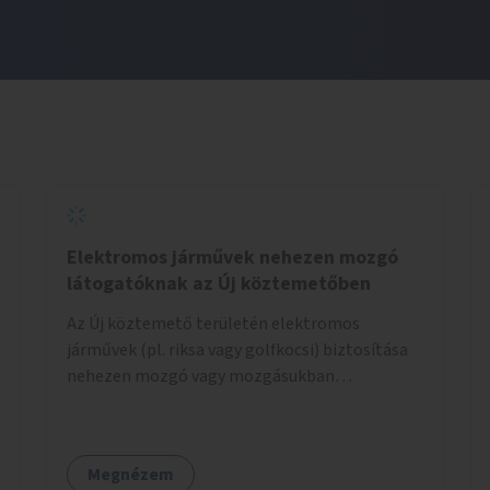
Elektromos járművek nehezen mozgó
látogatóknak az Új köztemetőben
Az Új köztemető területén elektromos
járművek (pl. riksa vagy golfkocsi) biztosítása
nehezen mozgó vagy mozgásukban
korlátozott látogatók számára. A járművek a
temetőkapu és a megadott sírhely között
közlekednének.
Megnézem