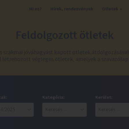
Mi ez?
Hírek, rendezvények
Ötletek
Feldolgozott ötletek
és szakmai jóváhagyást kapott ötletek átdolgozásáva
 létrehozott végleges ötletek, amelyek a szavazólap
zak:
Kategória:
Kerület: