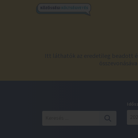
Itt láthatók az eredetileg beadott 
összevonásával
Idős