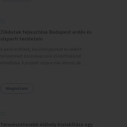
körű, komplex felújítására.
Zöldutak fejlesztése Budapest erdős és
vízparti területein
A pesti erdőket, kisvízfolyásokat és védett
területeket összekapcsoló zöldúthálózat
elindítása. A projekt célja a már létező, de
gyakran elhanyagolt vagy ismeretlen ösvények
biztonságosabbá és használhatóbbá tétele,
különösen a közúti átvezetések, csúszós
Megnézem
szakaszok és szűkületek javításával, néhány
ponton pedig helyszíni beavatkozással (pl.
táblák kihelyezése, hulladékgyűjtők,
akadálymentesítés). Az útvonalak kijelölése és
koncepcióterv-szintű összekötése támogatná
a zöldutakon való közlekedést.
Természetesebb élőhely kialakítása egy