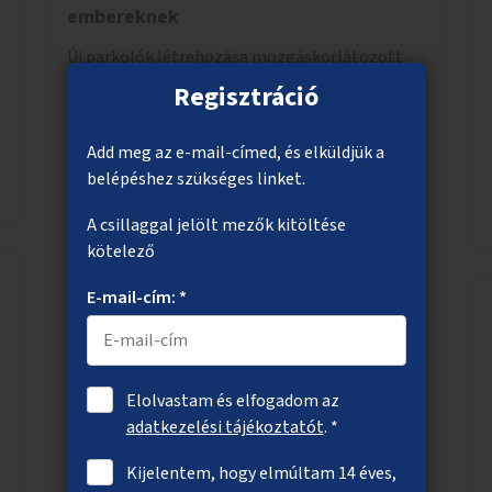
embereknek
Új parkolók létrehozása mozgáskorlátozott
embereknek városszerte.
Regisztráció
Add meg az e-mail-címed, és elküldjük a
belépéshez szükséges linket.
Megnézem
A csillaggal jelölt mezők kitöltése
kötelező
E-mail-cím: *
Egészségügyi szűrőbuszok
Az egészségi állapot felmérése
szűrőbuszokban. Az alapvető szűrővizsgálatok
Elolvastam és elfogadom az
mellett elérhető lenne felvilágosítás,
adatkezelési tájékoztatót
. *
egészségügyi tanácsadás, a szexuális úton
terjedő betegségek szűrése és a
Kijelentem, hogy elmúltam 14 éves,