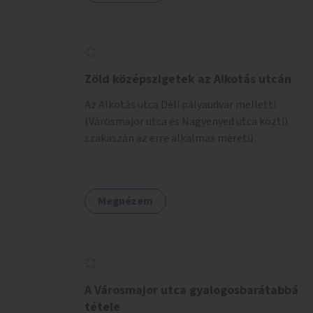
Zöld középszigetek az Alkotás utcán
Az Alkotás utca Déli pályaudvar melletti
(Városmajor utca és Nagyenyed utca közti)
szakaszán az erre alkalmas méretű
középszigetek zöldítése.
Megnézem
A Városmajor utca gyalogosbarátabbá
tétele