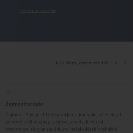
Feltételek törlése
1
-
21
elem
, összesen:
126
Zajmonitorozás
Zajmérés Budapest több pontján zajmérő készülékek (pl.
zajmérő traffipax) segítségével, amelyek mérési
eredményei alapján zajvédelmi intézkedések hozhatók.