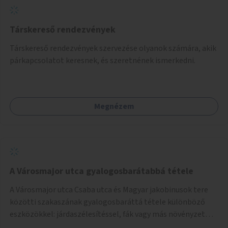
Társkereső rendezvények
Társkereső rendezvények szervezése olyanok számára, akik
párkapcsolatot keresnek, és szeretnének ismerkedni.
Megnézem
A Városmajor utca gyalogosbarátabbá tétele
A Városmajor utca Csaba utca és Magyar jakobinusok tere
közötti szakaszának gyalogosbaráttá tétele különböző
eszközökkel: járdaszélesítéssel, fák vagy más növényzet
telepítésével (ahol erre lehetőség van), figyelembe véve a