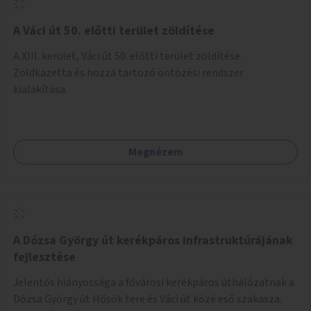
A Váci út 50. előtti terület zöldítése
A XIII. kerület, Váci út 50. előtti terület zöldítése.
Zöldkazetta és hozzá tartozó öntözési rendszer
kialakítása.
Megnézem
A Dózsa György út kerékpáros infrastruktúrájának
fejlesztése
Jelentős hiányossága a fővárosi kerékpáros úthálózatnak a
Dózsa György út Hősök tere és Váci út közé eső szakasza.