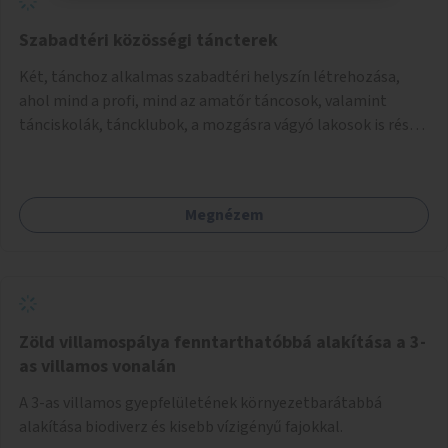
Szabadtéri közösségi táncterek
Két, tánchoz alkalmas szabadtéri helyszín létrehozása,
ahol mind a profi, mind az amatőr táncosok, valamint
tánciskolák, táncklubok, a mozgásra vágyó lakosok is részt
vehetnek közösségi eseményeken.
Megnézem
Zöld villamospálya fenntarthatóbbá alakítása a 3-
as villamos vonalán
A 3-as villamos gyepfelületének környezetbarátabbá
alakítása biodiverz és kisebb vízigényű fajokkal.