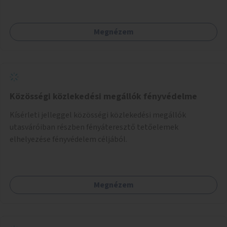
kerékpáros közlekedés biztonságát is.
Megnézem
Közösségi közlekedési megállók fényvédelme
Kísérleti jelleggel közösségi közlekedési megállók
utasváróiban részben fényáteresztő tetőelemek
elhelyezése fényvédelem céljából.
Megnézem