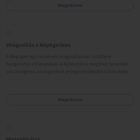
Megnézem
Virágosítás a Népligetben
A Népliget egy részének virágosítása és zöldítése
hangulatos sétányokkal. A fejlesztés a meglévő tervekkel
összhangban, az angolkert jellegű jövőképhez illeszkedve
valósulhat meg.
Megnézem
Minigolfpálya