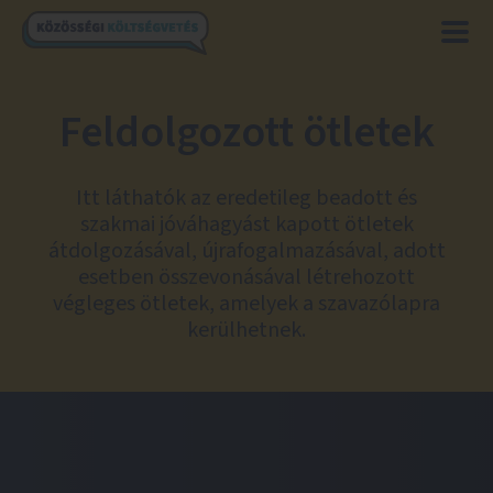
Feldolgozott ötletek
Itt láthatók az eredetileg beadott és
szakmai jóváhagyást kapott ötletek
átdolgozásával, újrafogalmazásával, adott
esetben összevonásával létrehozott
végleges ötletek, amelyek a szavazólapra
kerülhetnek.