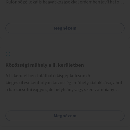
Különböző lokális beavatkozásokkal érdemben javítható
az útszakaszon a kerékpáros közlekedés biztonsága már
azt megelőzően, hogy többéves távlatban sor kerülne az út
teljes körű, komplex felújítására.
Megnézem
Közösségi műhely a II. kerületben
A II. kerületben található kisgépkölcsönző
kiegészítéseként olyan közösségi műhely kialakítása, ahol
a barkácsolni vágyók, de helyhiány vagy szerszámhiány
miatt hátrányból indulók megtalálhatják a számukra
megfelelő helyet.
Megnézem