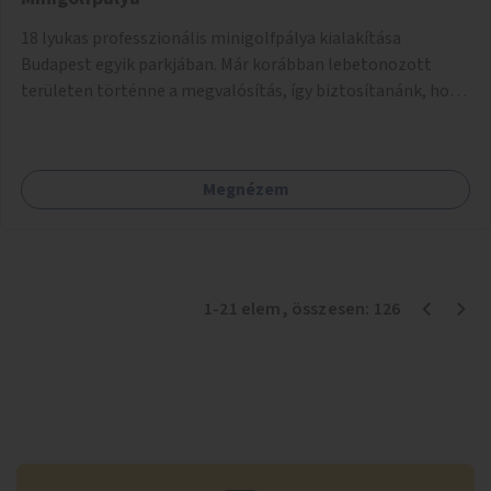
18 lyukas professzionális minigolfpálya kialakítása
Budapest egyik parkjában. Már korábban lebetonozott
területen történne a megvalósítás, így biztosítanánk, hogy
ne vesszen el további zöldfelület.
Megnézem
1
-
21
elem
, összesen:
126