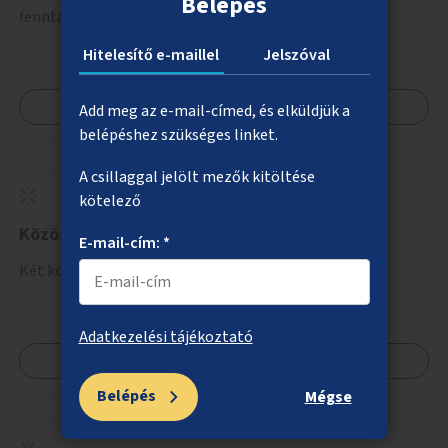
Belépés
fenntartott intézmények mosdóiban és nyilvános
illemhelyeken.
Hitelesítő e-maillel
Jelszóval
Megnézem
Add meg az e-mail-címed, és elküldjük a
belépéshez szükséges linket.
A csillaggal jelölt mezők kitöltése
kötelező
Közösségi kertek létrehozása
E-mail-cím: *
Két közösségi kert kialakítása a városban.
Adatkezelési tájékoztató
Megnézem
Belépés
Mégse