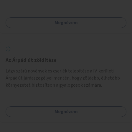
Megnézem
Az Árpád út zöldítése
Lágy szárú növények és cserjék telepítése a IV. kerületi
Árpád út járdaszegélyei mentén, hogy zöldebb, élhetőbb
környezetet biztosítson a gyalogosok számára.
Megnézem