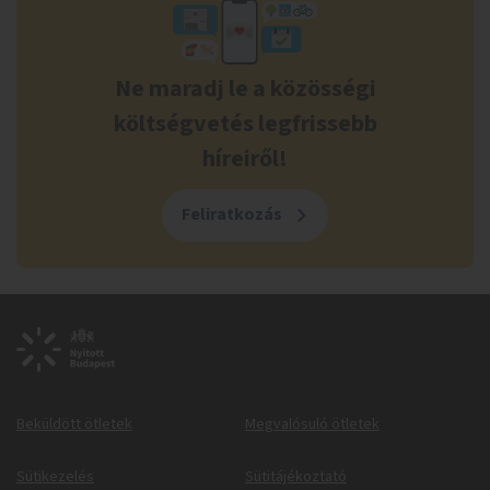
Ne maradj le a közösségi
költségvetés legfrissebb
híreiről!
Feliratkozás
Beküldött ötletek
Megvalósuló ötletek
Sütikezelés
Sütitájékoztató