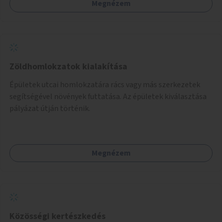
Megnézem
Zöldhomlokzatok kialakítása
Épületek utcai homlokzatára rács vagy más szerkezetek
segítségével növények futtatása. Az épületek kiválasztása
pályázat útján történik.
Megnézem
Közösségi kertészkedés