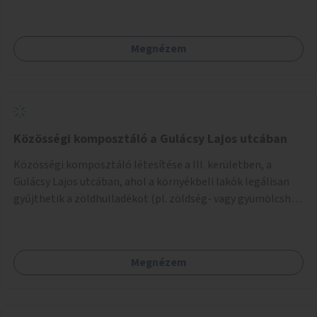
Megnézem
Közösségi komposztáló a Gulácsy Lajos utcában
Közösségi komposztáló létesítése a III. kerületben, a
Gulácsy Lajos utcában, ahol a környékbeli lakók legálisan
gyűjthetik a zöldhulladékot (pl. zöldség- vagy gyümölcshéj,
letört gallyak, falevelek), akár aprítási lehetőséggel is. A
fenntartható működés érdekében a lakosok számára
komposztmesteri képzést is biztosítunk. A komposztáló
Megnézem
csak akkor valósulhat meg, ha létrejön egy helyi fenntartó
közösség, amely vállalja a működtetést és a felügyeletet.