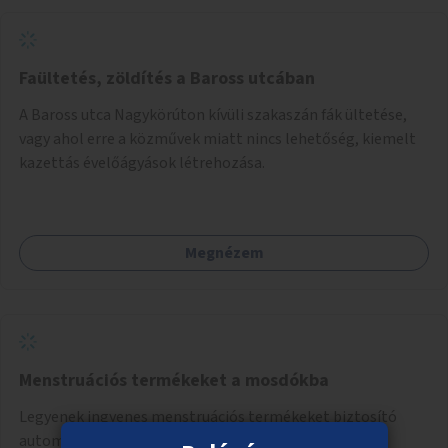
Faültetés, zöldítés a Baross utcában
A Baross utca Nagykörúton kívüli szakaszán fák ültetése,
vagy ahol erre a közművek miatt nincs lehetőség, kiemelt
kazettás évelőágyások létrehozása.
Megnézem
Menstruációs termékeket a mosdókba
Legyenek ingyenes menstruációs termékeket biztosító
automaták kihelyezve a Fővárosi Önkormányzat által