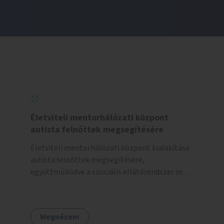
Életviteli mentorhálózati központ
autista felnőttek megsegítésére
Életviteli mentorhálózati központ kialakítása
autista felnőttek megsegítésére,
együttműködve a szociális ellátórendszer más
szereplőivel.
Megnézem