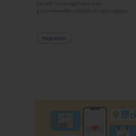
kiemelt fontosságú helyszínek,
gyermeknevelési, -oktatási és egészségügyi
intézmények közelében Budapest különböző
pontjain, 7–12 helyszínen.
Megnézem