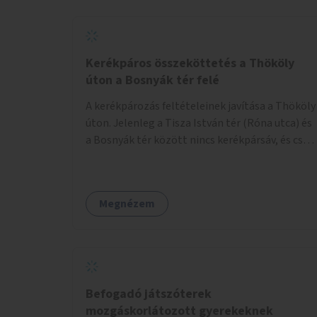
Kerékpáros összeköttetés a Thököly
úton a Bosnyák tér felé
A kerékpározás feltételeinek javítása a Thököly
úton. Jelenleg a Tisza István tér (Róna utca) és
a Bosnyák tér között nincs kerékpársáv, és csak
a most épülő szakaszon folytatódik a Bosnyák
tér után.
Megnézem
Befogadó játszóterek
mozgáskorlátozott gyerekeknek