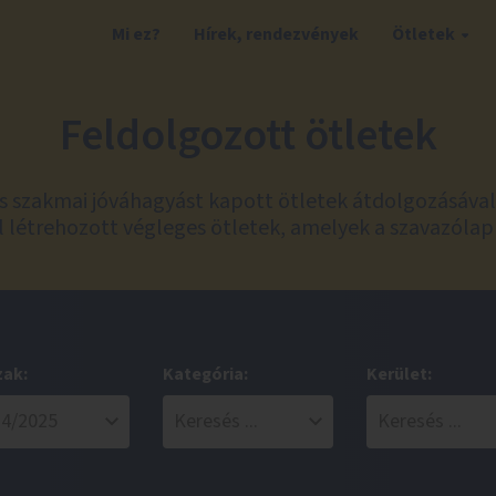
Mi ez?
Hírek, rendezvények
Ötletek
Feldolgozott ötletek
és szakmai jóváhagyást kapott ötletek átdolgozásáva
 létrehozott végleges ötletek, amelyek a szavazólap
zak:
Kategória:
Kerület: