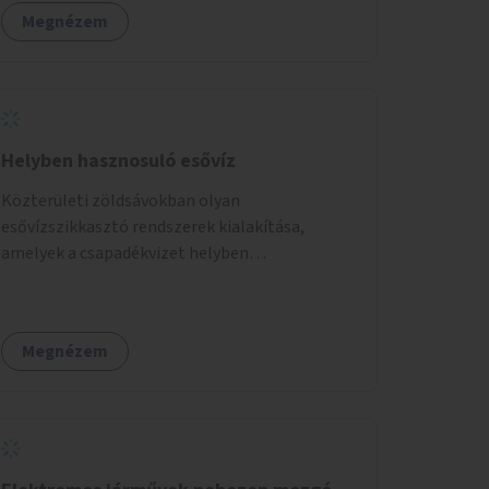
tartalommal.
Megnézem
Helyben hasznosuló esővíz
Közterületi zöldsávokban olyan
esővízszikkasztó rendszerek kialakítása,
amelyek a csapadékvizet helyben
elszikkasztják, egyúttal lehetőséget adnak
növényzet telepítésére is.
Megnézem