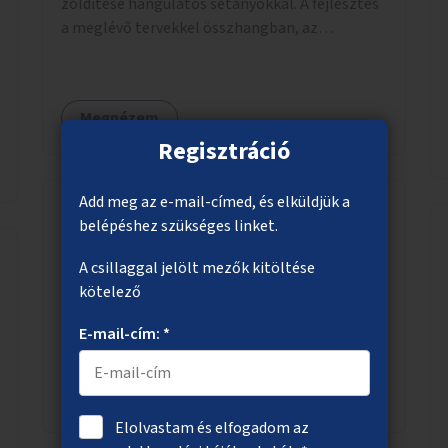
zöldítése hangulatos sétányokkal. A fejlesztés
a meglévő tervekkel összhangban, az
angolkert jellegű jövőképhez illeszkedve
valósulhat meg.
Megnézem
Regisztráció
Add meg az e-mail-címed, és elküldjük a
belépéshez szükséges linket.
Köztéri óra a Déli pályaudvarnál
A csillaggal jelölt mezők kitöltése
Köztéri óra telepítése a Déli pályaudvar
kötelező
mellett az Alkotás utcai villamosmegállóba.
E-mail-cím: *
Megnézem
Elolvastam és elfogadom az