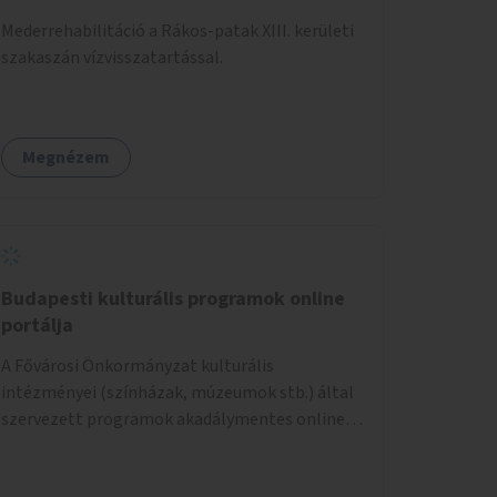
Mederrehabilitáció a Rákos-patak XIII. kerületi
szakaszán vízvisszatartással.
Megnézem
Budapesti kulturális programok online
portálja
A Fővárosi Önkormányzat kulturális
intézményei (színházak, múzeumok stb.) által
szervezett programok akadálymentes online
programnaptárjának kialakítása és
működtetése. Átfogó és naprakész