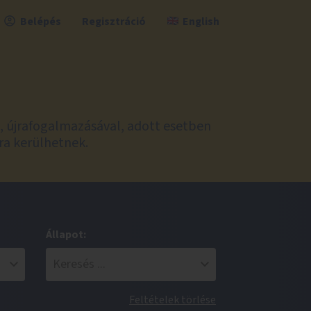
Belépés
Regisztráció
English
l, újrafogalmazásával, adott esetben
ra kerülhetnek.
Állapot:
Feltételek törlése