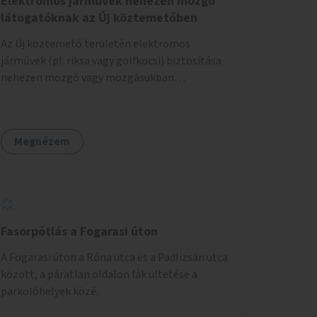
Elektromos járművek nehezen mozgó
látogatóknak az Új köztemetőben
Az Új köztemető területén elektromos
járművek (pl. riksa vagy golfkocsi) biztosítása
nehezen mozgó vagy mozgásukban
korlátozott látogatók számára. A járművek a
temetőkapu és a megadott sírhely között
közlekednének.
Megnézem
Fasorpótlás a Fogarasi úton
A Fogarasi úton a Róna utca és a Padlizsán utca
között, a páratlan oldalon fák ültetése a
parkolóhelyek közé.