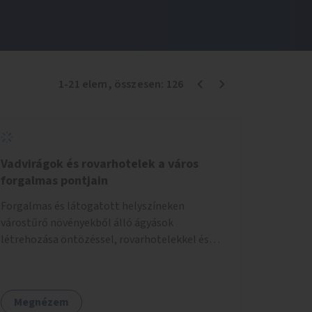
1
-
21
elem
, összesen:
126
Vadvirágok és rovarhotelek a város
forgalmas pontjain
Forgalmas és látogatott helyszíneken
várostűrő növényekből álló ágyások
létrehozása öntözéssel, rovarhotelekkel és
információs táblákkal.
Megnézem