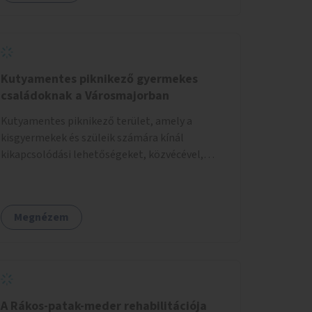
Kutyamentes piknikező gyermekes
családoknak a Városmajorban
Kutyamentes piknikező terület, amely a
kisgyermekek és szüleik számára kínál
kikapcsolódási lehetőségeket, közvécével,
pelenkázóval.
Megnézem
A Rákos-patak-meder rehabilitációja