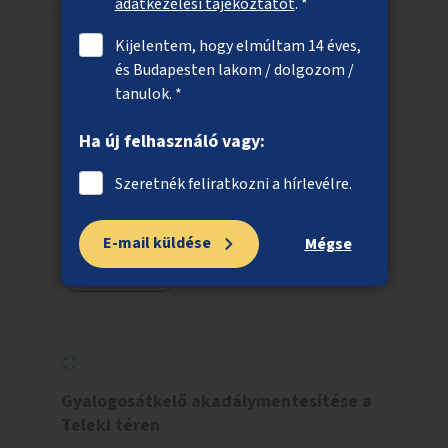
adatkezelési tájékoztatót
. *
Kijelentem, hogy elmúltam 14 éves,
és Budapesten lakom / dolgozom /
Biodiverz ágyás az Illyés Gyula utca
tanulok. *
elválasztósávjában
Az Illyés Gyula utca elválasztósávjában a
Ha új felhasználó vagy:
meglévő fasor megtartása mellett extenzív
fenntartású, biodiverz zöldfelület létesítése a
Szeretnék feliratkozni a hírlevélre.
jelenlegi gyep helyén.
E-mail küldése
Mégse
Megnézem
Gyalogosátkelő akadálymentesítése a
Teleki téren