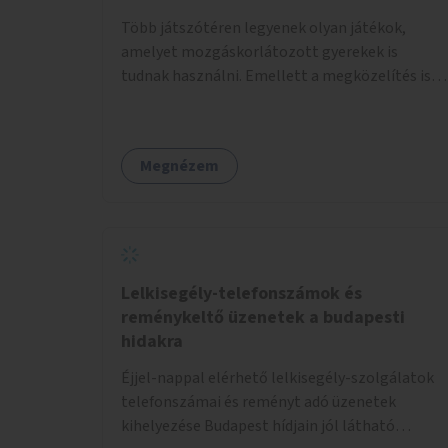
Több játszótéren legyenek olyan játékok,
amelyet mozgáskorlátozott gyerekek is
tudnak használni. Emellett a megközelítés is
legyen akadálymentes.
Megnézem
Lelkisegély-telefonszámok és
reménykeltő üzenetek a budapesti
hidakra
Éjjel-nappal elérhető lelkisegély-szolgálatok
telefonszámai és reményt adó üzenetek
kihelyezése Budapest hídjain jól látható