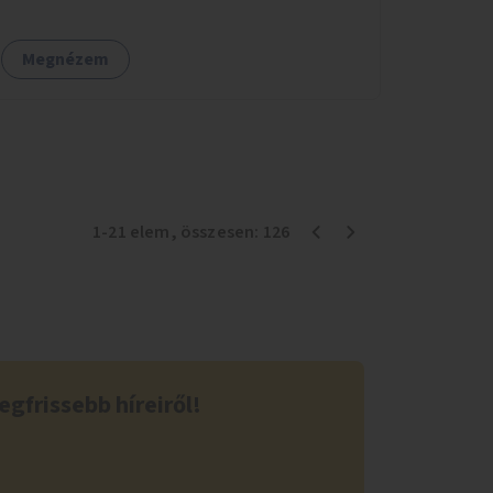
Megnézem
1
-
21
elem
, összesen:
126
egfrissebb híreiről!