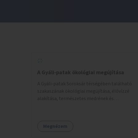
A Gyáli-patak ökológiai megújítása
A Gyáli-patak Soroksár térségében található
szakaszának ökológiai megújítása, élővízzé
alakítása, természetes medrének és
élővilágának helyreállítása ökológiai szakértők
bevonásával.
Megnézem