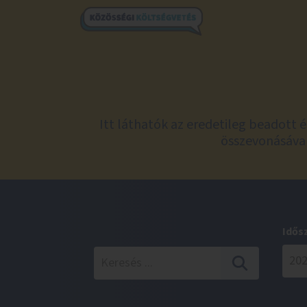
Itt láthatók az eredetileg beadott 
összevonásával
Idős