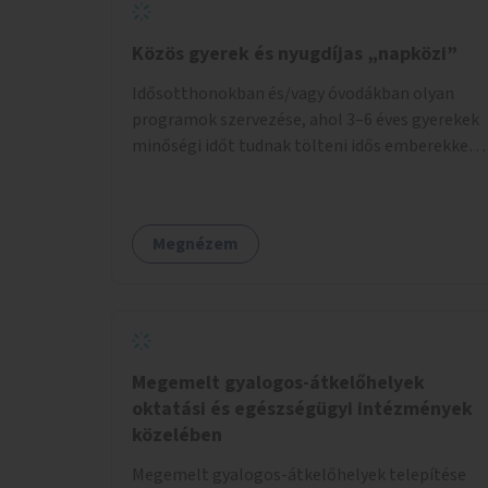
Közös gyerek és nyugdíjas „napközi”
Idősotthonokban és/vagy óvodákban olyan
programok szervezése, ahol 3–6 éves gyerekek
minőségi időt tudnak tölteni idős emberekkel,
akik társaságra, beszélgetésre vágynak.
Megnézem
Megemelt gyalogos-átkelőhelyek
oktatási és egészségügyi intézmények
közelében
Megemelt gyalogos-átkelőhelyek telepítése