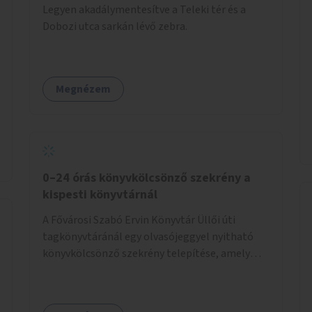
Legyen akadálymentesítve a Teleki tér és a
Dobozi utca sarkán lévő zebra.
Megnézem
0–24 órás könyvkölcsönző szekrény a
kispesti könyvtárnál
A Fővárosi Szabó Ervin Könyvtár Üllői úti
tagkönyvtáránál egy olvasójeggyel nyitható
könyvkölcsönző szekrény telepítése, amely
akkor is használható, ha a könyvtár zárva van.