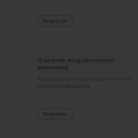
helyekre, valamint a lelkisegély-vonalakat
fenntartó szervezetek támogatása, hogy
legyen kapacitásuk a növekvő számú hívások
Megnézem
fogadására.
Új parkolók mozgáskorlátozott
embereknek
Új parkolók létrehozása mozgáskorlátozott
embereknek városszerte.
Megnézem