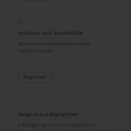
Nyilvános vécé Kelenföldön
Nyilvános vécé kialakítása Kelenföld
vasútállomásnál.
Megnézem
Virágosítás a Népligetben
A Népliget egy részének virágosítása és