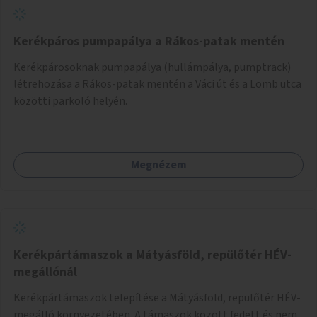
Kerékpáros pumpapálya a Rákos-patak mentén
Kerékpárosoknak pumpapálya (hullámpálya, pumptrack)
létrehozása a Rákos-patak mentén a Váci út és a Lomb utca
közötti parkoló helyén.
Megnézem
Kerékpártámaszok a Mátyásföld, repülőtér HÉV-
megállónál
Kerékpártámaszok telepítése a Mátyásföld, repülőtér HÉV-
megálló környezetében. A támaszok között fedett és nem