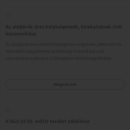
Az aluljárók üres helyiségeinek, kirakatainak civil
hasznosítása
Az aluljárók üres üzlethelyiségeiben ingyenes, dekoratív és
interaktív megjelenési lehetőség biztosítása civil
szervezetek számára, a társadalmi felelősségvállalás
jegyében. A cél, hogy közérdekű, segítő tevékenységeket
mutassanak be látványos, gondolatébresztő formában,
például rajzokkal, kérdésekkel, üzenetküldési lehetőséggel
Megnézem
vagy akciónapokkal – bérleti és közüzemi díjak nélkül, a
jelenlegi elhanyagolt állapot helyett.
A Váci út 50. előtti terület zöldítése