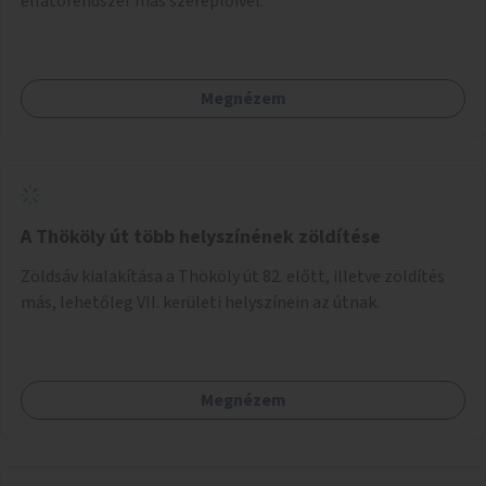
ellátórendszer más szereplőivel.
Megnézem
A Thököly út több helyszínének zöldítése
Zöldsáv kialakítása a Thököly út 82. előtt, illetve zöldítés
más, lehetőleg VII. kerületi helyszínein az útnak.
Megnézem