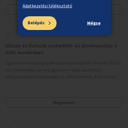
Adatkezelési tájékoztató
Megnézem
Belépés
Mégse
Idősek és fiatalok szabadidő- és élményparkja a
XVIII. kerületben
Egy olyan közösségi park létrehozása a XVIII. kerületi Építő
utca környékén, amely egyszerre nyújt sportolási,
kikapcsolódási lehetőséget az idős emberek, a felnőttek és
a gyerekek számára is.
Megnézem