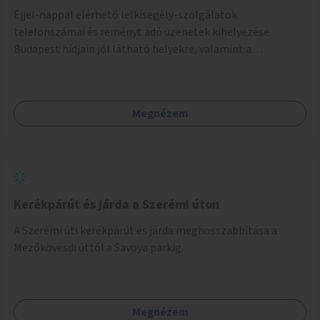
Éjjel-nappal elérhető lelkisegély-szolgálatok
telefonszámai és reményt adó üzenetek kihelyezése
Budapest hídjain jól látható helyekre, valamint a
lelkisegély-vonalakat fenntartó szervezetek támogatása,
hogy legyen kapacitásuk a növekvő számú hívások
fogadására.
Megnézem
Kerékpárút és járda a Szerémi úton
A Szerémi úti kerékpárút és járda meghosszabbítása a
Mezőkövesdi úttól a Savoya parkig.
Megnézem