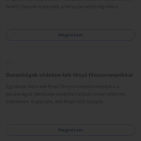
fedett típusok is lesznek, a helyszíni adottságokhoz
igazodva.
Megnézem
Dunavirágok védelme kék fényű fénysorompókkal
Egy dunai hídra kék fényű fénysorompók telepítése a
dunavirágok (kérészek rendjébe tartozó rovar) védelme
érdekében. A speciális, kék fényű LED-lámpák
felszerelésének célja, hogy a rajzó kérészeket a vízfelszín
felett tartsák, megakadályozva, hogy a hidak úttestjére
repüljenek, és ott rakják le petéiket.
Megnézem