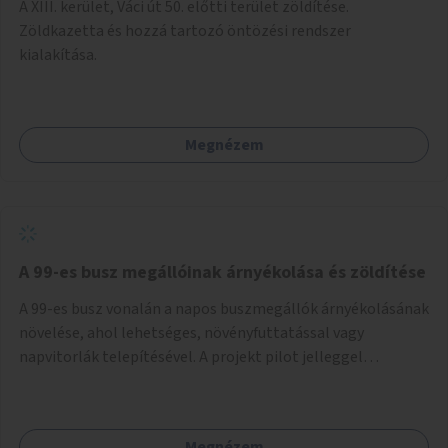
A XIII. kerület, Váci út 50. előtti terület zöldítése.
Zöldkazetta és hozzá tartozó öntözési rendszer
kialakítása.
Megnézem
A 99-es busz megállóinak árnyékolása és zöldítése
A 99-es busz vonalán a napos buszmegállók árnyékolásának
növelése, ahol lehetséges, növényfuttatással vagy
napvitorlák telepítésével. A projekt pilot jelleggel
valósulna meg, a helyszíni adottságok figyelembevételével.
Megnézem