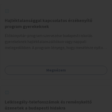
Hajléktalansággal kapcsolatos érzékenyítő
program gyerekeknek
Élőkönyvtár-program szervezése budapesti iskolás
gyerekeknek hajléktalanszállókon vagy nappali
melegedőkben. A program lényege, hogy mesélésre nyitott
hajléktalan emberek a személyes történeteiket osztják
meg egy biztonságos, nyugodt környezetben. A diákok
szabadon választhatnak, hogy kihez szeretnének odamenni
Megnézem
beszélgetni, kérdéseket feltenni – ezáltal közvetlen
kapcsolat alakulhat ki.
Lelkisegély-telefonszámok és reménykeltő
üzenetek a budapesti hidakra