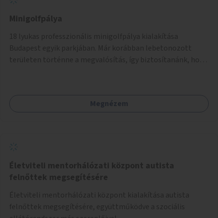
Minigolfpálya
18 lyukas professzionális minigolfpálya kialakítása
Budapest egyik parkjában. Már korábban lebetonozott
területen történne a megvalósítás, így biztosítanánk, hogy
ne vesszen el további zöldfelület.
Megnézem
Életviteli mentorhálózati központ autista
felnőttek megsegítésére
Életviteli mentorhálózati központ kialakítása autista
felnőttek megsegítésére, együttműködve a szociális