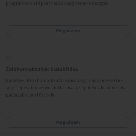
programokon képzett edzők segítenek a mozgás
örömének megtalálásában különféle mozgásformákon
keresztül (pl. jóga, vízi torna, aerobik, csikung).
Megnézem
Zöldhomlokzatok kialakítása
Épületek utcai homlokzatára rács vagy más szerkezetek
segítségével növények futtatása. Az épületek kiválasztása
pályázat útján történik.
Megnézem