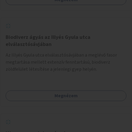
Biodiverz ágyás az Illyés Gyula utca
elválasztósávjában
Az Illyés Gyula utca elválasztósávjában a meglévő fasor
megtartása mellett extenzív fenntartású, biodiverz
zöldfelület létesítése a jelenlegi gyep helyén.
Megnézem