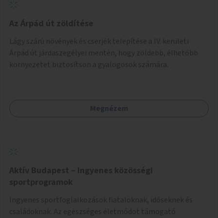
Az Árpád út zöldítése
Lágy szárú növények és cserjék telepítése a IV. kerületi
Árpád út járdaszegélyei mentén, hogy zöldebb, élhetőbb
környezetet biztosítson a gyalogosok számára.
Megnézem
Aktív Budapest – Ingyenes közösségi
sportprogramok
Ingyenes sportfoglalkozások fiataloknak, időseknek és
családoknak. Az egészséges életmódot támogató