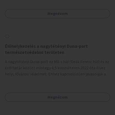
Megnézem
Élőhelykezelés a nagytétényi Duna-part
természetvédelmi területen
A nagytétényi Duna-part az M0-s híd (Deák Ferenc híd) és az
érdi határ között mintegy 4,5 kilométeren 2022 óta élvez
helyi, fővárosi védelmet. Ehhez kapcsolódóan javasoljuk a
terület élőhelykezelését, a tájidegen, invazív fajok
ritkítását, visszaszorítását.
Megnézem