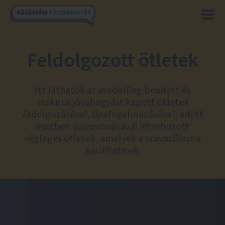
Feldolgozott ötletek
Itt láthatók az eredetileg beadott és
szakmai jóváhagyást kapott ötletek
átdolgozásával, újrafogalmazásával, adott
esetben összevonásával létrehozott
végleges ötletek, amelyek a szavazólapra
kerülhetnek.