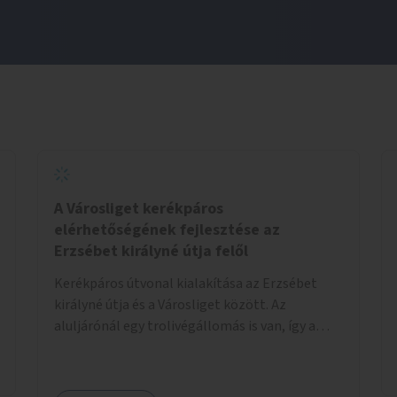
A Városliget kerékpáros
elérhetőségének fejlesztése az
Erzsébet királyné útja felől
Kerékpáros útvonal kialakítása az Erzsébet
királyné útja és a Városliget között. Az
aluljárónál egy trolivégállomás is van, így a
kerékpáros infrastruktúrát úgy kell kialakítani,
hogy biztonságosan lehessen biciklizni a
troliforgalom mellett is. Az útvonal