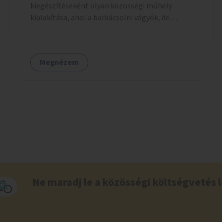
kiegészítéseként olyan közösségi műhely
kialakítása, ahol a barkácsolni vágyók, de
helyhiány vagy szerszámhiány miatt
hátrányból indulók megtalálhatják a számukra
megfelelő helyet.
Megnézem
Ne maradj le a közösségi költségvetés l