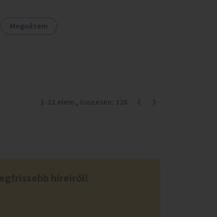
létesítésével.
Megnézem
1
-
21
elem
, összesen:
126
egfrissebb híreiről!