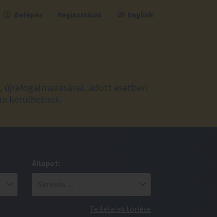
Belépés
Regisztráció
English
l, újrafogalmazásával, adott esetben
ra kerülhetnek.
Állapot:
Feltételek törlése