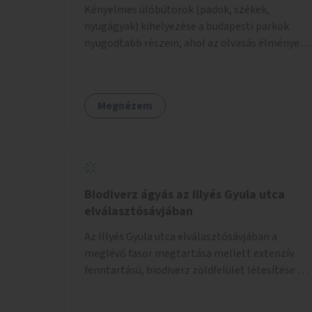
Kényelmes ülőbútorok (padok, székek,
nyugágyak) kihelyezése a budapesti parkok
nyugodtabb részein, ahol az olvasás élménye
kellemes környezetben, természetes fény
mellett valósulhat meg. Árnyékolással,
valamint könyvcserepolcokkal kiegészítve ezek
Megnézem
a terek lehetőséget adnának a kikapcsolódásra,
az olvasás népszerűsítésére.
Biodiverz ágyás az Illyés Gyula utca
elválasztósávjában
Az Illyés Gyula utca elválasztósávjában a
meglévő fasor megtartása mellett extenzív
fenntartású, biodiverz zöldfelület létesítése a
jelenlegi gyep helyén.