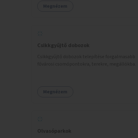
figyelembevételével.
Megnézem
Csikkgyűjtő dobozok
Csikkgyűjtő dobozok telepítése forgalmasabb
fővárosi csomópontokra, terekre, megállókba.
Megnézem
Olvasóparkok