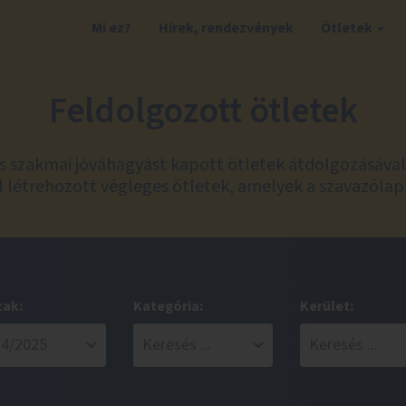
Mi ez?
Hírek, rendezvények
Ötletek
Feldolgozott ötletek
és szakmai jóváhagyást kapott ötletek átdolgozásáva
 létrehozott végleges ötletek, amelyek a szavazólap
zak:
Kategória:
Kerület: