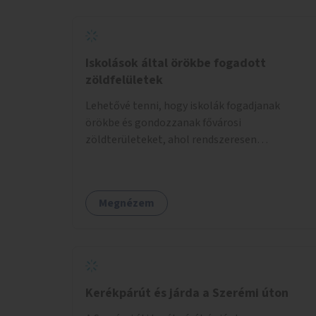
Iskolások által örökbe fogadott
zöldfelületek
Lehetővé tenni, hogy iskolák fogadjanak
örökbe és gondozzanak fővárosi
zöldterületeket, ahol rendszeresen
kertészkedhetnek a gyerekek.
Megnézem
Kerékpárút és járda a Szerémi úton