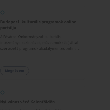
Budapesti kulturális programok online
portálja
A Fővárosi Önkormányzat kulturális
intézményei (színházak, múzeumok stb.) által
szervezett programok akadálymentes online
programnaptárjának kialakítása és
működtetése. Átfogó és naprakész
tartalommal.
Megnézem
Nyilvános vécé Kelenföldön