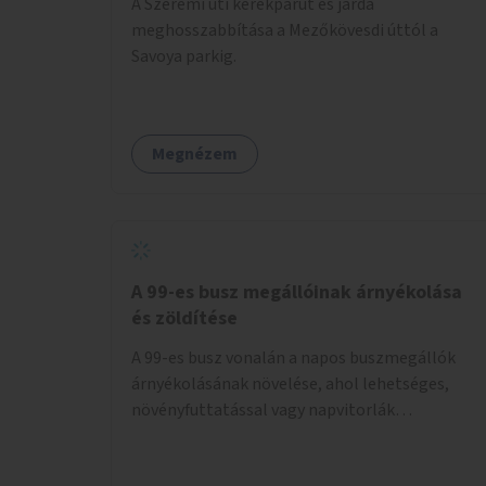
A Szerémi úti kerékpárút és járda
meghosszabbítása a Mezőkövesdi úttól a
Savoya parkig.
Megnézem
A 99-es busz megállóinak árnyékolása
és zöldítése
A 99-es busz vonalán a napos buszmegállók
árnyékolásának növelése, ahol lehetséges,
növényfuttatással vagy napvitorlák
telepítésével. A projekt pilot jelleggel
valósulna meg, a helyszíni adottságok