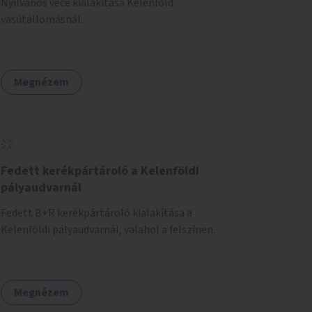
Nyilvános vécé kialakítása Kelenföld
vasútállomásnál.
Megnézem
Fedett kerékpártároló a Kelenföldi
pályaudvarnál
Fedett B+R kerékpártároló kialakítása a
Kelenföldi pályaudvarnál, valahol a felszínen.
Megnézem