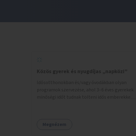
Közös gyerek és nyugdíjas „napközi”
Idősotthonokban és/vagy óvodákban olyan
programok szervezése, ahol 3–6 éves gyerekek
minőségi időt tudnak tölteni idős emberekkel,
akik társaságra, beszélgetésre vágynak.
Megnézem