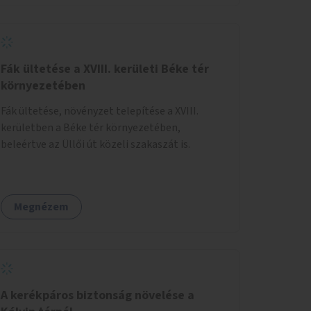
Fák ültetése a XVIII. kerületi Béke tér
környezetében
Fák ültetése, növényzet telepítése a XVIII.
kerületben a Béke tér környezetében,
beleértve az Üllői út közeli szakaszát is.
Megnézem
A kerékpáros biztonság növelése a