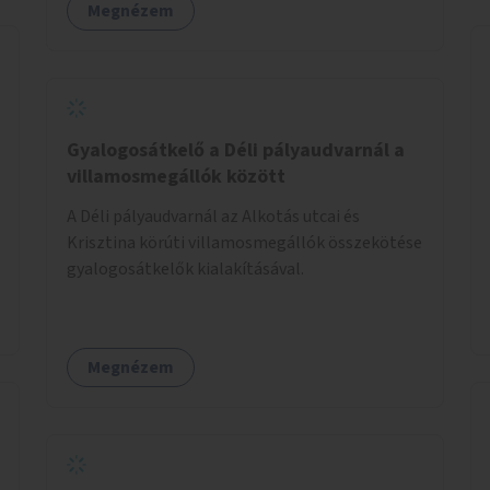
Megnézem
átvezetésre kerülne a Hungária körúton, majd a
Városligetig folytatódna a Hermina utat
keresztezve.
Gyalogosátkelő a Déli pályaudvarnál a
villamosmegállók között
A Déli pályaudvarnál az Alkotás utcai és
Krisztina körúti villamosmegállók összekötése
gyalogosátkelők kialakításával.
Megnézem