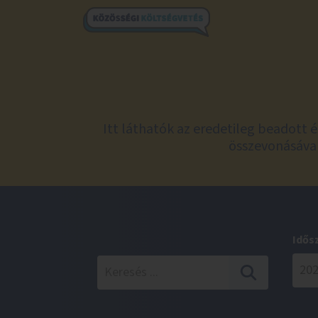
Itt láthatók az eredetileg beadott 
összevonásával
Idős