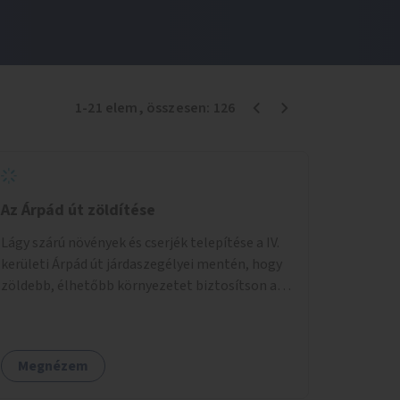
1
-
21
elem
, összesen:
126
Az Árpád út zöldítése
Lágy szárú növények és cserjék telepítése a IV.
kerületi Árpád út járdaszegélyei mentén, hogy
zöldebb, élhetőbb környezetet biztosítson a
gyalogosok számára.
Megnézem