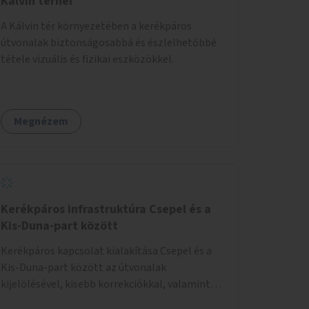
Kálvin térnél
A Kálvin tér környezetében a kerékpáros
útvonalak biztonságosabbá és észlelhetőbbé
tétele vizuális és fizikai eszközökkel.
Megnézem
Kerékpáros infrastruktúra Csepel és a
Kis-Duna-part között
Kerékpáros kapcsolat kialakítása Csepel és a
Kis-Duna-part között az útvonalak
kijelölésével, kisebb korrekciókkal, valamint
szükség esetén biztonságos átkelőhelyek