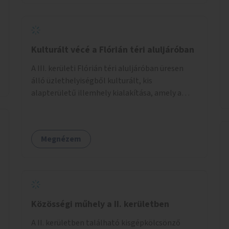
Kulturált vécé a Flórián téri aluljáróban
A III. kerületi Flórián téri aluljáróban üresen
álló üzlethelyiségből kulturált, kis
alapterületű illemhely kialakítása, amely a
Flórián téren áthaladó közönséget szolgálná
ki.
Megnézem
Közösségi műhely a II. kerületben
A II. kerületben található kisgépkölcsönző