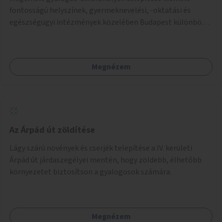
fontosságú helyszínek, gyermeknevelési, -oktatási és
egészségügyi intézmények közelében Budapest különböző
pontjain, 7–12 helyszínen.
Megnézem
Az Árpád út zöldítése
Lágy szárú növények és cserjék telepítése a IV. kerületi
Árpád út járdaszegélyei mentén, hogy zöldebb, élhetőbb
környezetet biztosítson a gyalogosok számára.
Megnézem