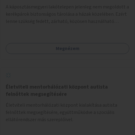
A káposztásmegyeri lakótelepen jelenleg nem megoldott a
kerékpárok biztonságos tárolása a házak közelében. Ezért
lenne szükség fedett, zárható, közösen használható
kerékpártárolók kialakítására, amelyek védelmet nyújtanak
az időjárás viszontagságaival szemben.
Megnézem
Életviteli mentorhálózati központ autista
felnőttek megsegítésére
Életviteli mentorhálózati központ kialakítása autista
felnőttek megsegítésére, együttműködve a szociális
ellátórendszer más szereplőivel.