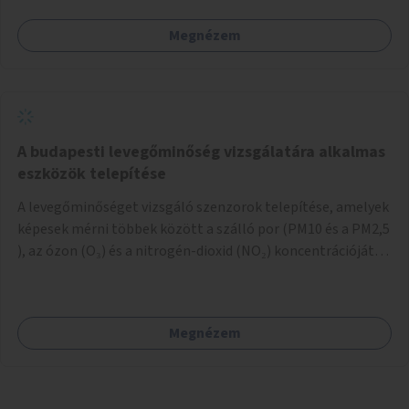
Megnézem
A budapesti levegőminőség vizsgálatára alkalmas
eszközök telepítése
A levegőminőséget vizsgáló szenzorok telepítése, amelyek
képesek mérni többek között a szálló por (PM10 és a PM2,5
), az ózon (O₃) és a nitrogén-dioxid (NO₂) koncentrációját,
valamint meteorológiai paramétereket, például a
szélsebességet, a szélirányt, a hőmérsékletet vagy a relatív
páratartalmat. A gyűjtött adatok egy online platformon
Megnézem
(webes felület és mobilalkalmazás) lennének elérhetők,
térképes megjelenítéssel és időbeli bontásban.