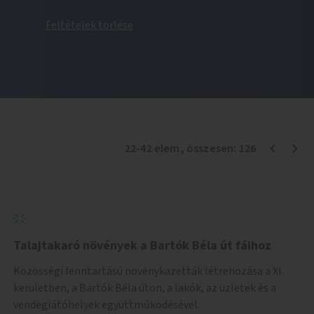
Feltételek törlése
22
-
42
elem
, összesen:
126
Talajtakaró növények a Bartók Béla út fáihoz
Közösségi fenntartású növénykazetták létrehozása a XI.
kerületben, a Bartók Béla úton, a lakók, az üzletek és a
vendéglátóhelyek együttműködésével.