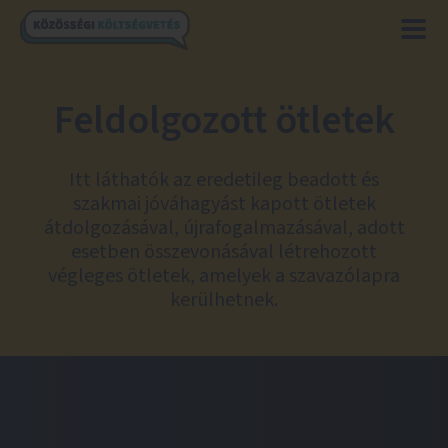
Feldolgozott ötletek
Itt láthatók az eredetileg beadott és
szakmai jóváhagyást kapott ötletek
átdolgozásával, újrafogalmazásával, adott
esetben összevonásával létrehozott
végleges ötletek, amelyek a szavazólapra
kerülhetnek.