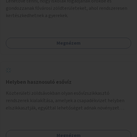
Lehetővé tenni, hogy iskolák fogadjanak örökbe és
gondozzanak fővárosi zöldterületeket, ahol rendszeresen
kertészkedhetnek a gyerekek.
Megnézem
Helyben hasznosuló esővíz
Közterületi zöldsávokban olyan esővízszikkasztó
rendszerek kialakítása, amelyek a csapadékvizet helyben
elszikkasztják, egyúttal lehetőséget adnak növényzet
telepítésére is.
Megnézem