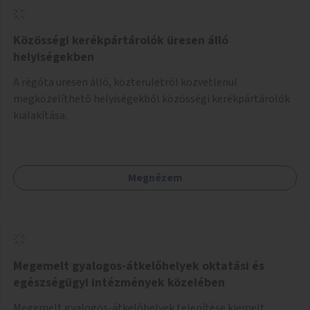
Közösségi kerékpártárolók üresen álló
helyiségekben
A régóta üresen álló, közterületről közvetlenül
megközelíthető helyiségekből közösségi kerékpártárolók
kialakítása.
Megnézem
Megemelt gyalogos-átkelőhelyek oktatási és
egészségügyi intézmények közelében
Megemelt gyalogos-átkelőhelyek telepítése kiemelt