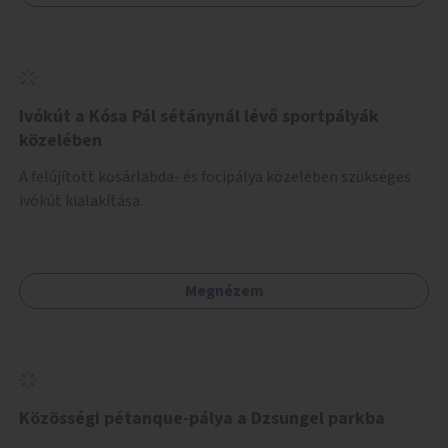
Ivókút a Kósa Pál sétánynál lévő sportpályák
közelében
A felújított kosárlabda- és focipálya közelében szükséges
ivókút kialakítása.
Megnézem
Közösségi pétanque-pálya a Dzsungel parkba