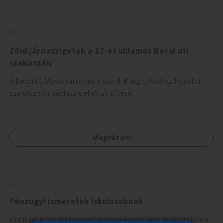
Zöld járdaszigetek a 17-es villamos Bécsi úti
szakaszán
A Bécsi út/Vörösvári út és a Szent Margit Kórház közötti
szakaszon a járdaszigetek zöldítése.
Megnézem
Pénzügyi ismeretek iskolásoknak
Induljon interaktív beszélgetéssorozat iskolások számára