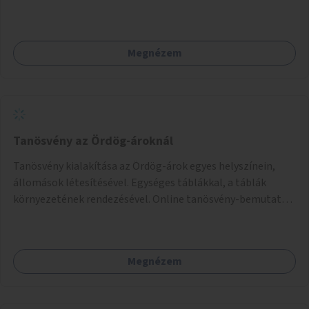
Megnézem
Tanösvény az Ördög-ároknál
Tanösvény kialakítása az Ördög-árok egyes helyszínein,
állomások létesítésével. Egységes táblákkal, a táblák
környezetének rendezésével. Online tanösvény-bemutató
felület kialakítása.
Megnézem