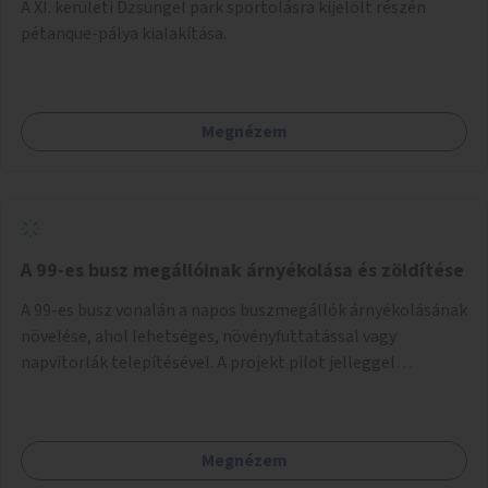
A XI. kerületi Dzsungel park sportolásra kijelölt részén
pétanque-pálya kialakítása.
Megnézem
A 99-es busz megállóinak árnyékolása és zöldítése
A 99-es busz vonalán a napos buszmegállók árnyékolásának
növelése, ahol lehetséges, növényfuttatással vagy
napvitorlák telepítésével. A projekt pilot jelleggel
valósulna meg, a helyszíni adottságok figyelembevételével.
Megnézem