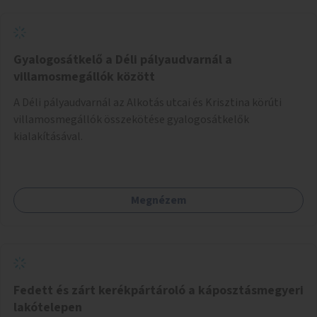
Gyalogosátkelő a Déli pályaudvarnál a
villamosmegállók között
A Déli pályaudvarnál az Alkotás utcai és Krisztina körúti
villamosmegállók összekötése gyalogosátkelők
kialakításával.
Megnézem
Fedett és zárt kerékpártároló a káposztásmegyeri
lakótelepen