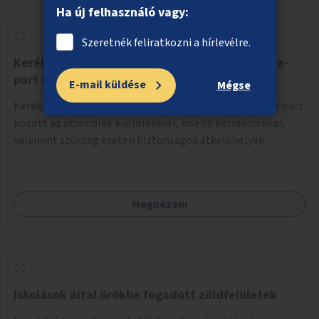
Ha új felhasználó vagy:
Szeretnék feliratkozni a hírlevélre.
Kerékpáros infrastruktúra Csepel és a Kis-Duna-
part között
E-mail küldése
Mégse
Kerékpáros kapcsolat kialakítása Csepel és a Kis-Duna-part
között az útvonalak kijelölésével, kisebb korrekciókkal,
valamint szükség esetén biztonságos átkelőhelyek
létesítésével.
Megnézem
Iskolások által örökbe fogadott zöldfelületek