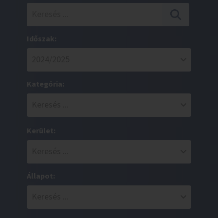
Időszak:
Kategória:
Kerület:
Állapot: