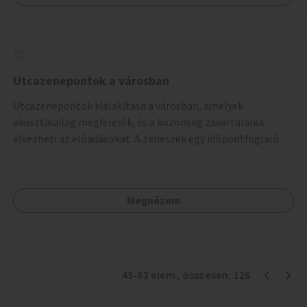
Utcazenepontok a városban
Utcazenepontok kialakítása a városban, amelyek
akusztikailag megfelelők, és a közönség zavartalanul
élvezheti az előadásokat. A zenészek egy időpontfoglalón
jelentkezhetnek be fellépni.
Megnézem
43
-
63
elem
, összesen:
126