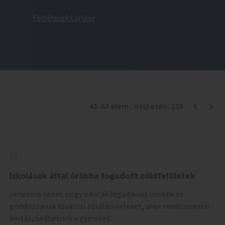
Feltételek törlése
43
-
63
elem
, összesen:
126
Iskolások által örökbe fogadott zöldfelületek
Lehetővé tenni, hogy iskolák fogadjanak örökbe és
gondozzanak fővárosi zöldterületeket, ahol rendszeresen
kertészkedhetnek a gyerekek.