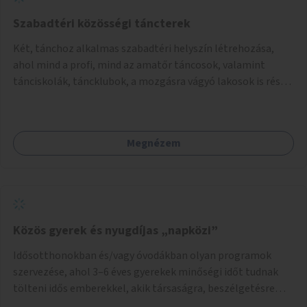
Szabadtéri közösségi táncterek
Két, tánchoz alkalmas szabadtéri helyszín létrehozása,
ahol mind a profi, mind az amatőr táncosok, valamint
tánciskolák, táncklubok, a mozgásra vágyó lakosok is részt
vehetnek közösségi eseményeken.
Megnézem
Közös gyerek és nyugdíjas „napközi”
Idősotthonokban és/vagy óvodákban olyan programok
szervezése, ahol 3–6 éves gyerekek minőségi időt tudnak
tölteni idős emberekkel, akik társaságra, beszélgetésre
vágynak.