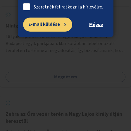
Szeretnék feliratkozni a hírlevélre.
E-mail küldése
Mégse
Minigolfpálya
18 lyukas professzionális minigolfpálya kialakítása
Budapest egyik parkjában. Már korábban lebetonozott
területen történne a megvalósítás, így biztosítanánk, hogy
ne vesszen el további zöldfelület.
Megnézem
Zebra az Örs vezér terén a Nagy Lajos király útján
keresztül