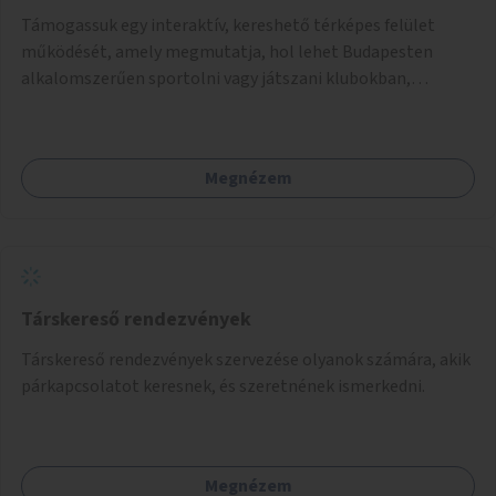
Támogassuk egy interaktív, kereshető térképes felület
működését, amely megmutatja, hol lehet Budapesten
alkalomszerűen sportolni vagy játszani klubokban,
közösségi terekben vagy nyilvános pályákon. A felhasználó
például könnyen megtudhatja, hol tud a környékén jógázni,
bridzsezni, biliárdozni vagy társasjátékozni, és azt is, hogy
Megnézem
ezek mikor érhetők el. A projekt célja, hogy átláthatóvá és
könnyen elérhetővé tegye a város közösségi sport- és
játéklehetőségeit bárki számára, egy már meglévő,
fejlesztett megoldás fenntartásán keresztül.
Társkereső rendezvények
Társkereső rendezvények szervezése olyanok számára, akik
párkapcsolatot keresnek, és szeretnének ismerkedni.
Megnézem