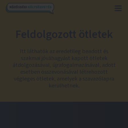
Feldolgozott ötletek
Itt láthatók az eredetileg beadott és
szakmai jóváhagyást kapott ötletek
átdolgozásával, újrafogalmazásával, adott
esetben összevonásával létrehozott
végleges ötletek, amelyek a szavazólapra
kerülhetnek.