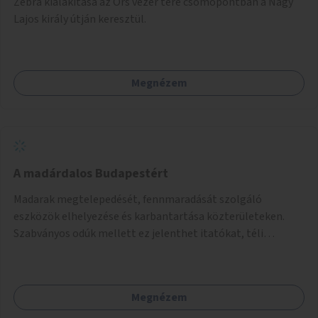
Zebra kialakítása az Örs vezér tere csomópontban a Nagy
Lajos király útján keresztül.
Megnézem
A madárdalos Budapestért
Madarak megtelepedését, fennmaradását szolgáló
eszközök elhelyezése és karbantartása közterületeken.
Szabványos odúk mellett ez jelenthet itatókat, téli
madáretetőket is.
Megnézem