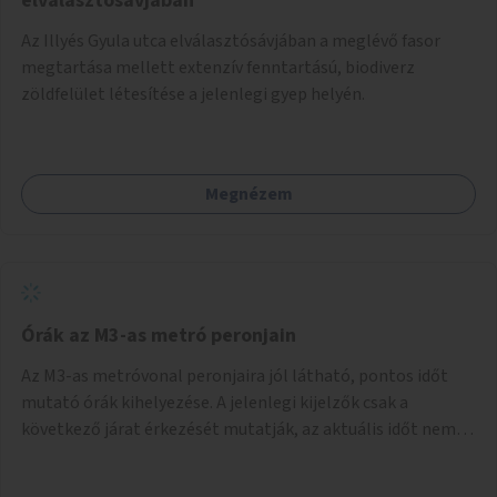
elválasztósávjában
Az Illyés Gyula utca elválasztósávjában a meglévő fasor
megtartása mellett extenzív fenntartású, biodiverz
zöldfelület létesítése a jelenlegi gyep helyén.
Megnézem
Órák az M3-as metró peronjain
Az M3-as metróvonal peronjaira jól látható, pontos időt
mutató órák kihelyezése. A jelenlegi kijelzők csak a
következő járat érkezését mutatják, az aktuális időt nem.
Az órák a peronokon várakozók tájékozódását segítenék,
ahogyan az más közösségi tereken is bevett gyakorlat.