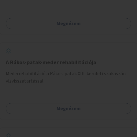
Megnézem
A Rákos-patak-meder rehabilitációja
Mederrehabilitáció a Rákos-patak XIII. kerületi szakaszán
vízvisszatartással.
Megnézem