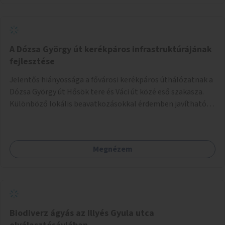
A Dózsa György út kerékpáros infrastruktúrájának
fejlesztése
Jelentős hiányossága a fővárosi kerékpáros úthálózatnak a
Dózsa György út Hősök tere és Váci út közé eső szakasza.
Különböző lokális beavatkozásokkal érdemben javítható
az útszakaszon a kerékpáros közlekedés biztonsága már
azt megelőzően, hogy többéves távlatban sor kerülne az út
teljes körű, komplex felújítására.
Megnézem
Biodiverz ágyás az Illyés Gyula utca