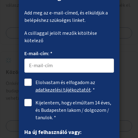
választott művészek és művészeti hallgatók készítenék el.
Add meg az e-mail-címed, és elküldjük a
belépéshez szükséges linket.
Megnézem
A csillaggal jelölt mezők kitöltése
kötelező
E-mail-cím: *
Közösségi kertészkedés
Elolvastam és elfogadom az
Önkéntes program indítása, amelynek segítségével a
adatkezelési tájékoztatót
. *
budapesti kertészeti feladatokban a lakosok is részt
vehetnek kertészeti szakemberek irányításával.
Kijelentem, hogy elmúltam 14 éves,
és Budapesten lakom / dolgozom /
tanulok. *
Megnézem
Ha új felhasználó vagy: