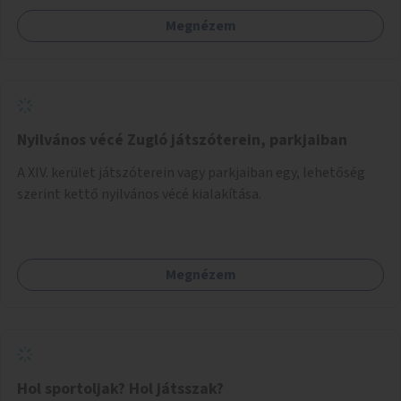
Megnézem
Nyilvános vécé Zugló játszóterein, parkjaiban
A XIV. kerület játszóterein vagy parkjaiban egy, lehetőség
szerint kettő nyilvános vécé kialakítása.
Megnézem
Hol sportoljak? Hol játsszak?