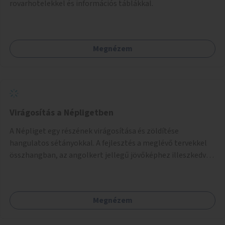
rovarhotelekkel és információs táblákkal.
Megnézem
Virágosítás a Népligetben
A Népliget egy részének virágosítása és zöldítése
hangulatos sétányokkal. A fejlesztés a meglévő tervekkel
összhangban, az angolkert jellegű jövőképhez illeszkedve
valósulhat meg.
Megnézem