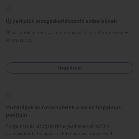
Új parkolók mozgáskorlátozott embereknek
Új parkolók létrehozása mozgáskorlátozott embereknek
városszerte.
Megnézem
Vadvirágok és rovarhotelek a város forgalmas
pontjain
Forgalmas és látogatott helyszíneken várostűrő
növényekből álló ágyások létrehozása öntözéssel,